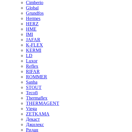
Cimberio
Global
Grundfos
Hermes
HERZ
HME
IMI
JAFAR
K-FLEX
KERMI
LD
Luxor
Reflex
RIFAR
ROMMER
Sanha
STOUT
Tecofi
Thermaflex
THERMAGENT
Viega
ZETKAMA
Декаст
Джилекс
Ридан