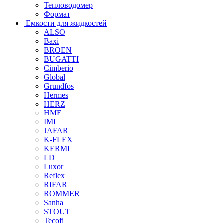
Тепловодомер
Формат
Емкости для жидкостей
ALSO
Baxi
BROEN
BUGATTI
Cimberio
Global
Grundfos
Hermes
HERZ
HME
IMI
JAFAR
K-FLEX
KERMI
LD
Luxor
Reflex
RIFAR
ROMMER
Sanha
STOUT
Tecofi