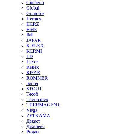
Cimberio
Global
Grundfos
Hermes
HERZ
HME
IMI
JAFAR
K-FLEX
KERMI
LD
Luxor
Reflex
RIFAR
ROMMER
Sanha
STOUT
Tecofi
Thermaflex
THERMAGENT
Viega
ZETKAMA
Декаст
Джилекс
Ридан