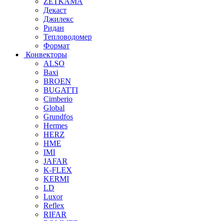
ZETKAMA
Декаст
Джилекс
Ридан
Тепловодомер
Формат
Конвекторы
ALSO
Baxi
BROEN
BUGATTI
Cimberio
Global
Grundfos
Hermes
HERZ
HME
IMI
JAFAR
K-FLEX
KERMI
LD
Luxor
Reflex
RIFAR