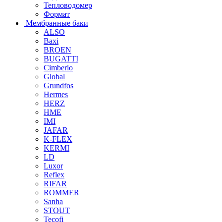
Тепловодомер
Формат
Мембранные баки
ALSO
Baxi
BROEN
BUGATTI
Cimberio
Global
Grundfos
Hermes
HERZ
HME
IMI
JAFAR
K-FLEX
KERMI
LD
Luxor
Reflex
RIFAR
ROMMER
Sanha
STOUT
Tecofi