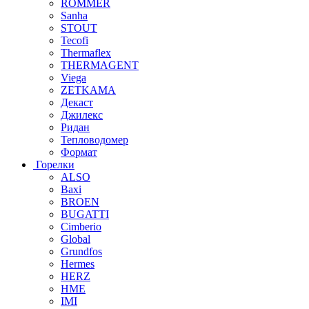
ROMMER
Sanha
STOUT
Tecofi
Thermaflex
THERMAGENT
Viega
ZETKAMA
Декаст
Джилекс
Ридан
Тепловодомер
Формат
Горелки
ALSO
Baxi
BROEN
BUGATTI
Cimberio
Global
Grundfos
Hermes
HERZ
HME
IMI