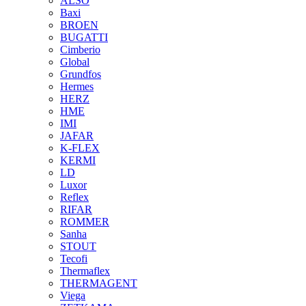
ALSO
Baxi
BROEN
BUGATTI
Cimberio
Global
Grundfos
Hermes
HERZ
HME
IMI
JAFAR
K-FLEX
KERMI
LD
Luxor
Reflex
RIFAR
ROMMER
Sanha
STOUT
Tecofi
Thermaflex
THERMAGENT
Viega