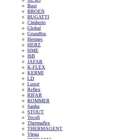
ALSO
Baxi
BROEN
BUGATTI
Cimberio
Global
Grundfos
Hermes
HERZ
HME
IMI
JAFAR
K-FLEX
KERMI
LD
Luxor
Reflex
RIFAR
ROMMER
Sanha
STOUT
Tecofi
Thermaflex
THERMAGENT
Viega