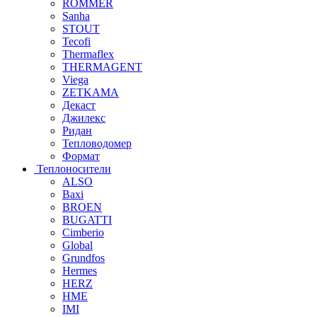
ROMMER
Sanha
STOUT
Tecofi
Thermaflex
THERMAGENT
Viega
ZETKAMA
Декаст
Джилекс
Ридан
Тепловодомер
Формат
Теплоносители
ALSO
Baxi
BROEN
BUGATTI
Cimberio
Global
Grundfos
Hermes
HERZ
HME
IMI