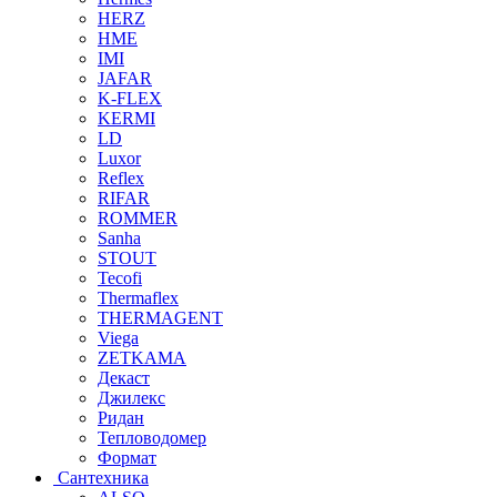
HERZ
HME
IMI
JAFAR
K-FLEX
KERMI
LD
Luxor
Reflex
RIFAR
ROMMER
Sanha
STOUT
Tecofi
Thermaflex
THERMAGENT
Viega
ZETKAMA
Декаст
Джилекс
Ридан
Тепловодомер
Формат
Сантехника