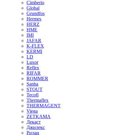
Cimberio
Global
Grundfos
Hermes
HERZ
HME
IMI
JAFAR
K-FLEX
KERMI
LD
Luxor
Reflex
RIFAR
ROMMER
Sanha
STOUT
Tecofi
Thermaflex
THERMAGENT
Viega
ZETKAMA
Декаст
Джилекс
Ридан