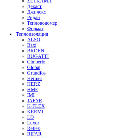
ZETKAMA
Декаст
Джилекс
Ридан
Тепловодомер
Формат
Теплоизоляция
ALSO
Baxi
BROEN
BUGATTI
Cimberio
Global
Grundfos
Hermes
HERZ
HME
IMI
JAFAR
K-FLEX
KERMI
LD
Luxor
Reflex
RIFAR