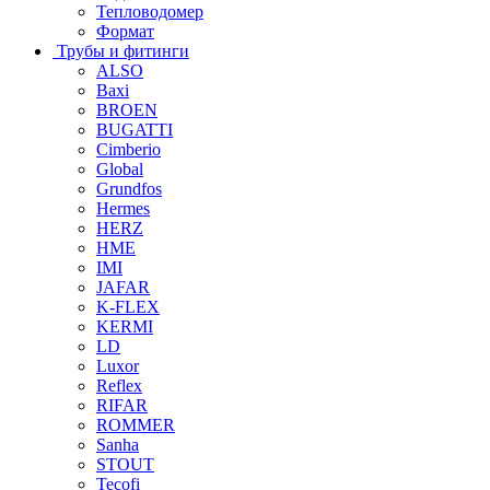
Тепловодомер
Формат
Трубы и фитинги
ALSO
Baxi
BROEN
BUGATTI
Cimberio
Global
Grundfos
Hermes
HERZ
HME
IMI
JAFAR
K-FLEX
KERMI
LD
Luxor
Reflex
RIFAR
ROMMER
Sanha
STOUT
Tecofi