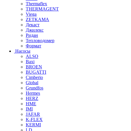
Thermaflex
THERMAGENT
Viega
ZETKAMA
Декаст
Джилекс
Ридан
Тепловодомер
Формат
Насосы
ALSO
Baxi
BROEN
BUGATTI
Cimberio
Global
Grundfos
Hermes
HERZ
HME
IMI
JAFAR
K-FLEX
KERMI
LD