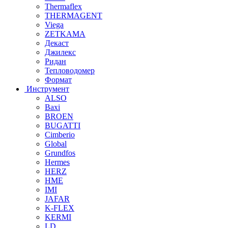
Thermaflex
THERMAGENT
Viega
ZETKAMA
Декаст
Джилекс
Ридан
Тепловодомер
Формат
Инструмент
ALSO
Baxi
BROEN
BUGATTI
Cimberio
Global
Grundfos
Hermes
HERZ
HME
IMI
JAFAR
K-FLEX
KERMI
LD