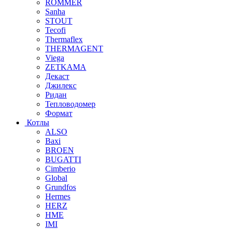
ROMMER
Sanha
STOUT
Tecofi
Thermaflex
THERMAGENT
Viega
ZETKAMA
Декаст
Джилекс
Ридан
Тепловодомер
Формат
Котлы
ALSO
Baxi
BROEN
BUGATTI
Cimberio
Global
Grundfos
Hermes
HERZ
HME
IMI