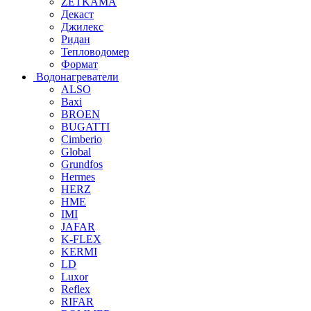
ZETKAMA
Декаст
Джилекс
Ридан
Тепловодомер
Формат
Водонагреватели
ALSO
Baxi
BROEN
BUGATTI
Cimberio
Global
Grundfos
Hermes
HERZ
HME
IMI
JAFAR
K-FLEX
KERMI
LD
Luxor
Reflex
RIFAR