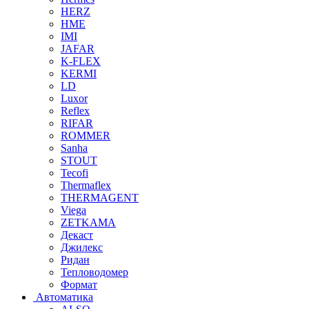
HERZ
HME
IMI
JAFAR
K-FLEX
KERMI
LD
Luxor
Reflex
RIFAR
ROMMER
Sanha
STOUT
Tecofi
Thermaflex
THERMAGENT
Viega
ZETKAMA
Декаст
Джилекс
Ридан
Тепловодомер
Формат
Автоматика