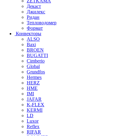
ZETKAMA
Декаст
Джилекс
Ридан
Тепловодомер
Формат
Конвекторы
ALSO
Baxi
BROEN
BUGATTI
Cimberio
Global
Grundfos
Hermes
HERZ
HME
IMI
JAFAR
K-FLEX
KERMI
LD
Luxor
Reflex
RIFAR