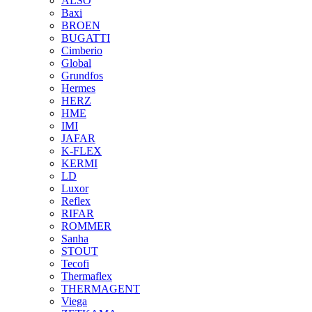
ALSO
Baxi
BROEN
BUGATTI
Cimberio
Global
Grundfos
Hermes
HERZ
HME
IMI
JAFAR
K-FLEX
KERMI
LD
Luxor
Reflex
RIFAR
ROMMER
Sanha
STOUT
Tecofi
Thermaflex
THERMAGENT
Viega