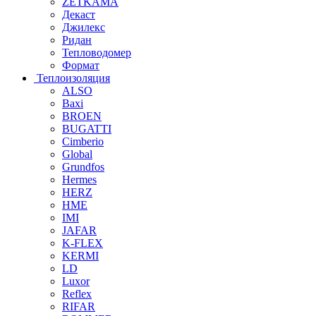
ZETKAMA
Декаст
Джилекс
Ридан
Тепловодомер
Формат
Теплоизоляция
ALSO
Baxi
BROEN
BUGATTI
Cimberio
Global
Grundfos
Hermes
HERZ
HME
IMI
JAFAR
K-FLEX
KERMI
LD
Luxor
Reflex
RIFAR