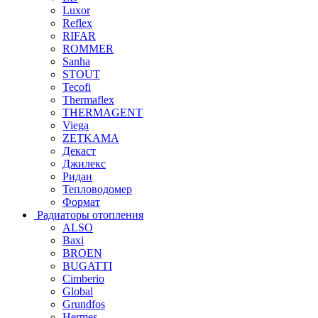
Luxor
Reflex
RIFAR
ROMMER
Sanha
STOUT
Tecofi
Thermaflex
THERMAGENT
Viega
ZETKAMA
Декаст
Джилекс
Ридан
Тепловодомер
Формат
Радиаторы отопления
ALSO
Baxi
BROEN
BUGATTI
Cimberio
Global
Grundfos
Hermes