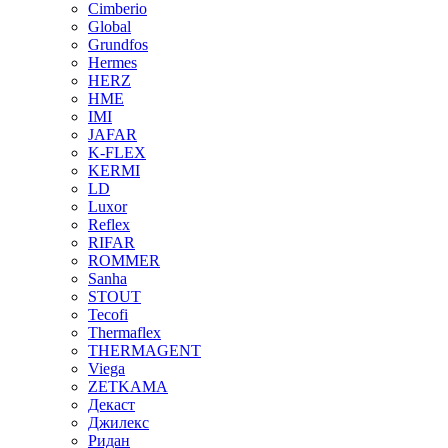
Cimberio
Global
Grundfos
Hermes
HERZ
HME
IMI
JAFAR
K-FLEX
KERMI
LD
Luxor
Reflex
RIFAR
ROMMER
Sanha
STOUT
Tecofi
Thermaflex
THERMAGENT
Viega
ZETKAMA
Декаст
Джилекс
Ридан