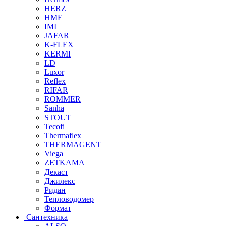
HERZ
HME
IMI
JAFAR
K-FLEX
KERMI
LD
Luxor
Reflex
RIFAR
ROMMER
Sanha
STOUT
Tecofi
Thermaflex
THERMAGENT
Viega
ZETKAMA
Декаст
Джилекс
Ридан
Тепловодомер
Формат
Сантехника