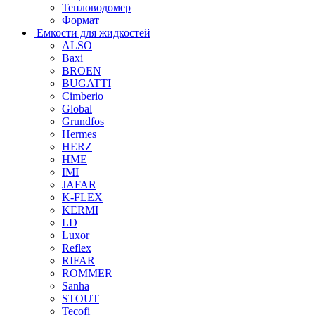
Тепловодомер
Формат
Емкости для жидкостей
ALSO
Baxi
BROEN
BUGATTI
Cimberio
Global
Grundfos
Hermes
HERZ
HME
IMI
JAFAR
K-FLEX
KERMI
LD
Luxor
Reflex
RIFAR
ROMMER
Sanha
STOUT
Tecofi