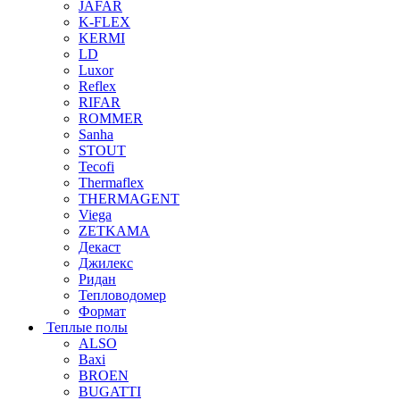
JAFAR
K-FLEX
KERMI
LD
Luxor
Reflex
RIFAR
ROMMER
Sanha
STOUT
Tecofi
Thermaflex
THERMAGENT
Viega
ZETKAMA
Декаст
Джилекс
Ридан
Тепловодомер
Формат
Теплые полы
ALSO
Baxi
BROEN
BUGATTI