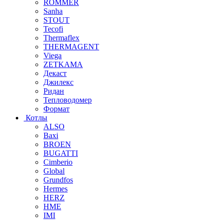
ROMMER
Sanha
STOUT
Tecofi
Thermaflex
THERMAGENT
Viega
ZETKAMA
Декаст
Джилекс
Ридан
Тепловодомер
Формат
Котлы
ALSO
Baxi
BROEN
BUGATTI
Cimberio
Global
Grundfos
Hermes
HERZ
HME
IMI