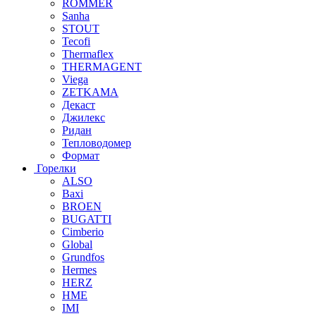
ROMMER
Sanha
STOUT
Tecofi
Thermaflex
THERMAGENT
Viega
ZETKAMA
Декаст
Джилекс
Ридан
Тепловодомер
Формат
Горелки
ALSO
Baxi
BROEN
BUGATTI
Cimberio
Global
Grundfos
Hermes
HERZ
HME
IMI