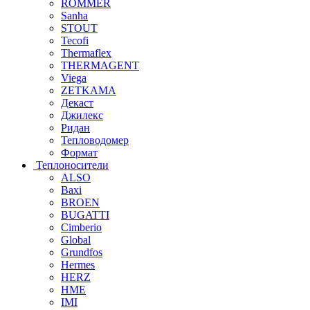
ROMMER
Sanha
STOUT
Tecofi
Thermaflex
THERMAGENT
Viega
ZETKAMA
Декаст
Джилекс
Ридан
Тепловодомер
Формат
Теплоносители
ALSO
Baxi
BROEN
BUGATTI
Cimberio
Global
Grundfos
Hermes
HERZ
HME
IMI