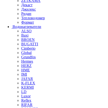
ZETKAMA
Декаст
Джилекс
Ридан
Тепловодомер
Формат
Водонагреватели
ALSO
Baxi
BROEN
BUGATTI
Cimberio
Global
Grundfos
Hermes
HERZ
HME
IMI
JAFAR
K-FLEX
KERMI
LD
Luxor
Reflex
RIFAR