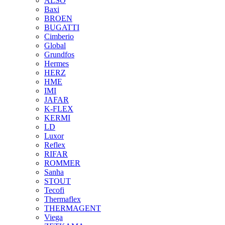
ALSO
Baxi
BROEN
BUGATTI
Cimberio
Global
Grundfos
Hermes
HERZ
HME
IMI
JAFAR
K-FLEX
KERMI
LD
Luxor
Reflex
RIFAR
ROMMER
Sanha
STOUT
Tecofi
Thermaflex
THERMAGENT
Viega