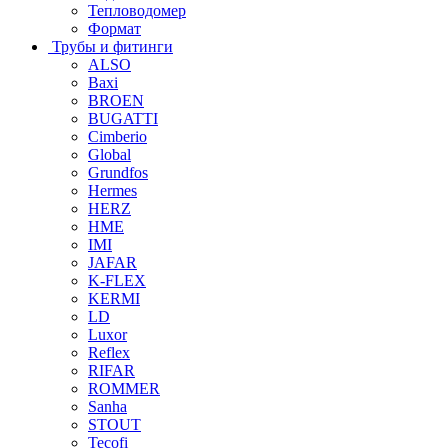
Тепловодомер
Формат
Трубы и фитинги
ALSO
Baxi
BROEN
BUGATTI
Cimberio
Global
Grundfos
Hermes
HERZ
HME
IMI
JAFAR
K-FLEX
KERMI
LD
Luxor
Reflex
RIFAR
ROMMER
Sanha
STOUT
Tecofi