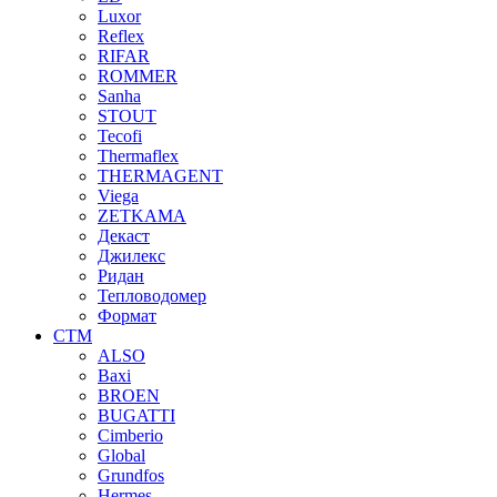
Luxor
Reflex
RIFAR
ROMMER
Sanha
STOUT
Tecofi
Thermaflex
THERMAGENT
Viega
ZETKAMA
Декаст
Джилекс
Ридан
Тепловодомер
Формат
СТМ
ALSO
Baxi
BROEN
BUGATTI
Cimberio
Global
Grundfos
Hermes