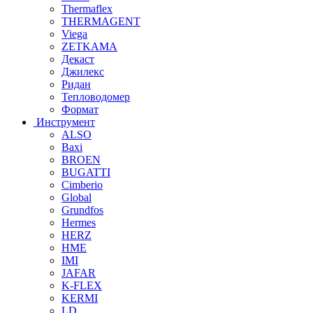
Thermaflex
THERMAGENT
Viega
ZETKAMA
Декаст
Джилекс
Ридан
Тепловодомер
Формат
Инструмент
ALSO
Baxi
BROEN
BUGATTI
Cimberio
Global
Grundfos
Hermes
HERZ
HME
IMI
JAFAR
K-FLEX
KERMI
LD