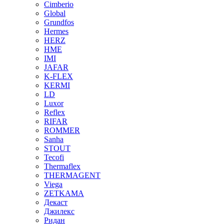
Cimberio
Global
Grundfos
Hermes
HERZ
HME
IMI
JAFAR
K-FLEX
KERMI
LD
Luxor
Reflex
RIFAR
ROMMER
Sanha
STOUT
Tecofi
Thermaflex
THERMAGENT
Viega
ZETKAMA
Декаст
Джилекс
Ридан