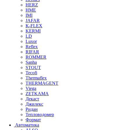
HERZ
HME
IMI
JAFAR
K-FLEX
KERMI
LD
Luxor
Reflex
RIFAR
ROMMER
Sanha
STOUT
Tecofi
Thermaflex
THERMAGENT
Viega
ZETKAMA
Декаст
Джилекс
Ридан
Тепловодомер
Формат
Автоматика