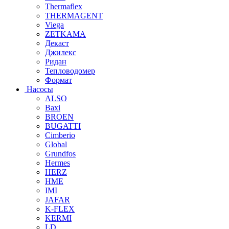
Thermaflex
THERMAGENT
Viega
ZETKAMA
Декаст
Джилекс
Ридан
Тепловодомер
Формат
Насосы
ALSO
Baxi
BROEN
BUGATTI
Cimberio
Global
Grundfos
Hermes
HERZ
HME
IMI
JAFAR
K-FLEX
KERMI
LD