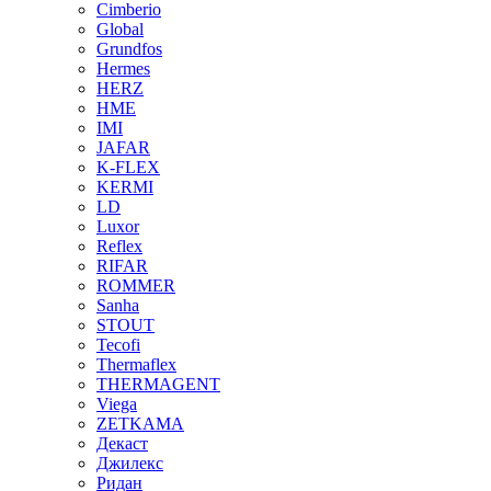
Cimberio
Global
Grundfos
Hermes
HERZ
HME
IMI
JAFAR
K-FLEX
KERMI
LD
Luxor
Reflex
RIFAR
ROMMER
Sanha
STOUT
Tecofi
Thermaflex
THERMAGENT
Viega
ZETKAMA
Декаст
Джилекс
Ридан