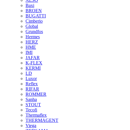
ALSO
Baxi
BROEN
BUGATTI
Cimberio
Global
Grundfos
Hermes
HERZ
HME
IMI
JAFAR
K-FLEX
KERMI
LD
Luxor
Reflex
RIFAR
ROMMER
Sanha
STOUT
Tecofi
Thermaflex
THERMAGENT
Viega