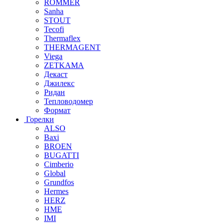
ROMMER
Sanha
STOUT
Tecofi
Thermaflex
THERMAGENT
Viega
ZETKAMA
Декаст
Джилекс
Ридан
Тепловодомер
Формат
Горелки
ALSO
Baxi
BROEN
BUGATTI
Cimberio
Global
Grundfos
Hermes
HERZ
HME
IMI