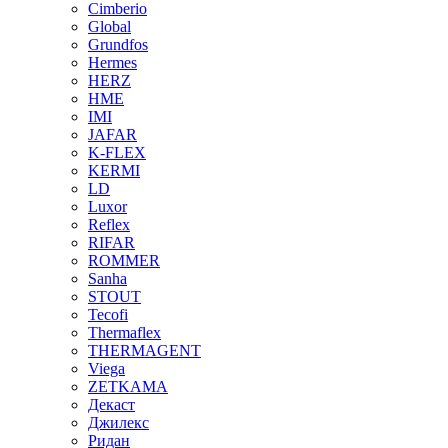
Cimberio
Global
Grundfos
Hermes
HERZ
HME
IMI
JAFAR
K-FLEX
KERMI
LD
Luxor
Reflex
RIFAR
ROMMER
Sanha
STOUT
Tecofi
Thermaflex
THERMAGENT
Viega
ZETKAMA
Декаст
Джилекс
Ридан