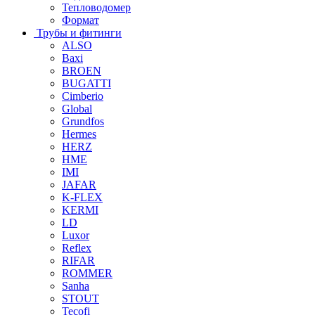
Тепловодомер
Формат
Трубы и фитинги
ALSO
Baxi
BROEN
BUGATTI
Cimberio
Global
Grundfos
Hermes
HERZ
HME
IMI
JAFAR
K-FLEX
KERMI
LD
Luxor
Reflex
RIFAR
ROMMER
Sanha
STOUT
Tecofi