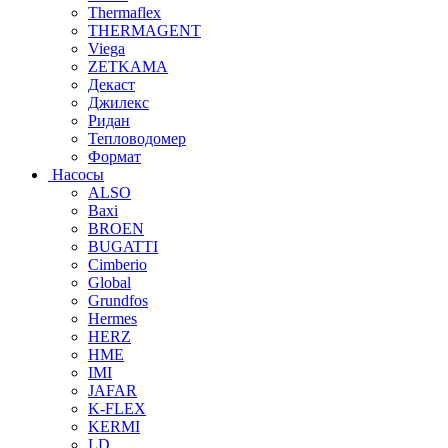
Thermaflex
THERMAGENT
Viega
ZETKAMA
Декаст
Джилекс
Ридан
Тепловодомер
Формат
Насосы
ALSO
Baxi
BROEN
BUGATTI
Cimberio
Global
Grundfos
Hermes
HERZ
HME
IMI
JAFAR
K-FLEX
KERMI
LD