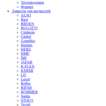
Тепловодомер
Формат
Емкости для жидкостей
ALSO
Baxi
BROEN
BUGATTI
Cimberio
Global
Grundfos
Hermes
HERZ
HME
IMI
JAFAR
K-FLEX
KERMI
LD
Luxor
Reflex
RIFAR
ROMMER
Sanha
STOUT
Tecofi