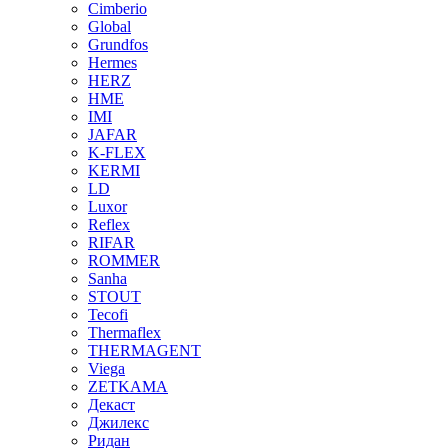
Cimberio
Global
Grundfos
Hermes
HERZ
HME
IMI
JAFAR
K-FLEX
KERMI
LD
Luxor
Reflex
RIFAR
ROMMER
Sanha
STOUT
Tecofi
Thermaflex
THERMAGENT
Viega
ZETKAMA
Декаст
Джилекс
Ридан