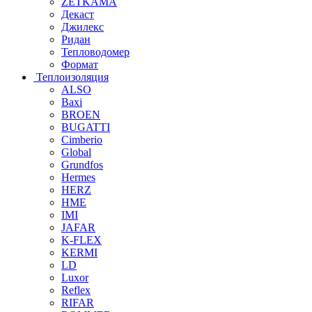
ZETKAMA
Декаст
Джилекс
Ридан
Тепловодомер
Формат
Теплоизоляция
ALSO
Baxi
BROEN
BUGATTI
Cimberio
Global
Grundfos
Hermes
HERZ
HME
IMI
JAFAR
K-FLEX
KERMI
LD
Luxor
Reflex
RIFAR