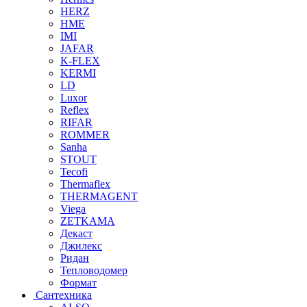
HERZ
HME
IMI
JAFAR
K-FLEX
KERMI
LD
Luxor
Reflex
RIFAR
ROMMER
Sanha
STOUT
Tecofi
Thermaflex
THERMAGENT
Viega
ZETKAMA
Декаст
Джилекс
Ридан
Тепловодомер
Формат
Сантехника