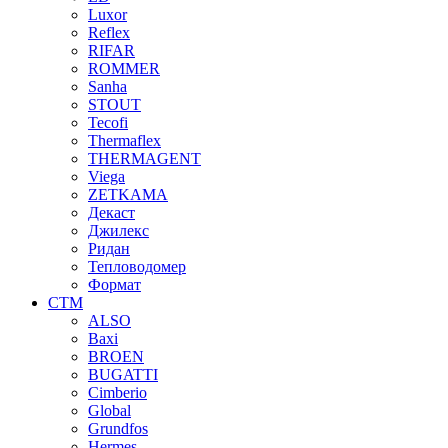
Luxor
Reflex
RIFAR
ROMMER
Sanha
STOUT
Tecofi
Thermaflex
THERMAGENT
Viega
ZETKAMA
Декаст
Джилекс
Ридан
Тепловодомер
Формат
СТМ
ALSO
Baxi
BROEN
BUGATTI
Cimberio
Global
Grundfos
Hermes