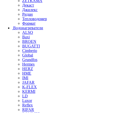
ZETKAMA
Декаст
Джилекс
Ридан
Тепловодомер
Формат
Водонагреватели
ALSO
Baxi
BROEN
BUGATTI
Cimberio
Global
Grundfos
Hermes
HERZ
HME
IMI
JAFAR
K-FLEX
KERMI
LD
Luxor
Reflex
RIFAR