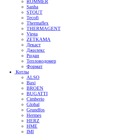
ROMMER
Sanha
STOUT
Tecofi
Thermaflex
THERMAGENT
Viega
ZETKAMA
Декаст
Джилекс
Ридан
Тепловодомер
Формат
Котлы
ALSO
Baxi
BROEN
BUGATTI
Cimberio
Global
Grundfos
Hermes
HERZ
HME
IMI