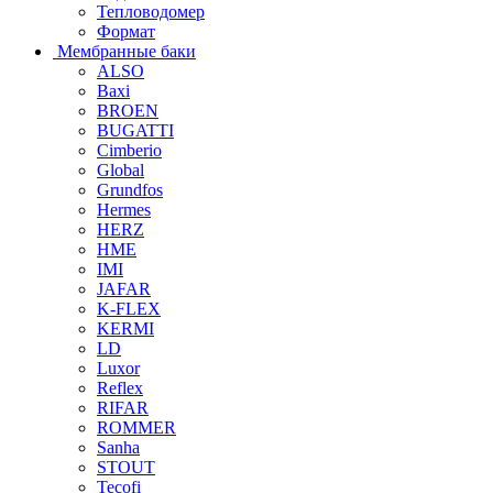
Тепловодомер
Формат
Мембранные баки
ALSO
Baxi
BROEN
BUGATTI
Cimberio
Global
Grundfos
Hermes
HERZ
HME
IMI
JAFAR
K-FLEX
KERMI
LD
Luxor
Reflex
RIFAR
ROMMER
Sanha
STOUT
Tecofi