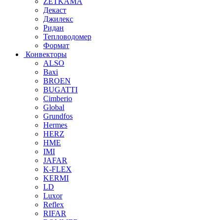
ZETKAMA
Декаст
Джилекс
Ридан
Тепловодомер
Формат
Конвекторы
ALSO
Baxi
BROEN
BUGATTI
Cimberio
Global
Grundfos
Hermes
HERZ
HME
IMI
JAFAR
K-FLEX
KERMI
LD
Luxor
Reflex
RIFAR