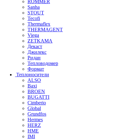
ROMMER
Sanha
STOUT
Tecofi
Thermaflex
THERMAGENT
Viega
ZETKAMA
Декаст
Джилекс
Ридан
Тепловодомер
Формат
Теплоносители
ALSO
Baxi
BROEN
BUGATTI
Cimberio
Global
Grundfos
Hermes
HERZ
HME
IMI