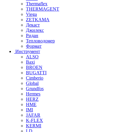
Thermaflex
THERMAGENT
Viega
ZETKAMA
Декаст
Джилекс
Ридан
Тепловодомер
Формат
Инструмент
ALSO
Baxi
BROEN
BUGATTI
Cimberio
Global
Grundfos
Hermes
HERZ
HME
IMI
JAFAR
K-FLEX
KERMI
LD