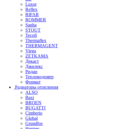
Luxor
Reflex
RIFAR
ROMMER
Sanha
STOUT
Tecofi
Thermaflex
THERMAGENT
Viega
ZETKAMA
Декаст
Джилекс
Ридан
Тепловодомер
Формат
Радиаторы отопления
ALSO
Baxi
BROEN
BUGATTI
Cimberio
Global
Grundfos
Hermes