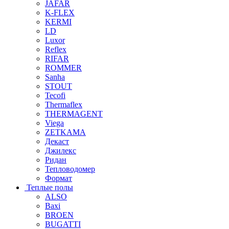
JAFAR
K-FLEX
KERMI
LD
Luxor
Reflex
RIFAR
ROMMER
Sanha
STOUT
Tecofi
Thermaflex
THERMAGENT
Viega
ZETKAMA
Декаст
Джилекс
Ридан
Тепловодомер
Формат
Теплые полы
ALSO
Baxi
BROEN
BUGATTI