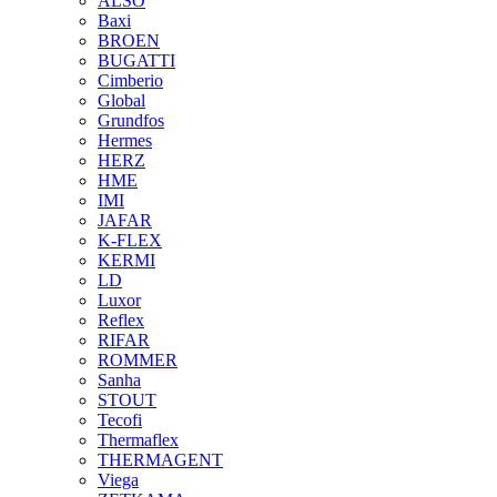
ALSO
Baxi
BROEN
BUGATTI
Cimberio
Global
Grundfos
Hermes
HERZ
HME
IMI
JAFAR
K-FLEX
KERMI
LD
Luxor
Reflex
RIFAR
ROMMER
Sanha
STOUT
Tecofi
Thermaflex
THERMAGENT
Viega