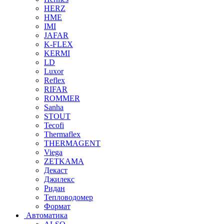
HERZ
HME
IMI
JAFAR
K-FLEX
KERMI
LD
Luxor
Reflex
RIFAR
ROMMER
Sanha
STOUT
Tecofi
Thermaflex
THERMAGENT
Viega
ZETKAMA
Декаст
Джилекс
Ридан
Тепловодомер
Формат
Автоматика