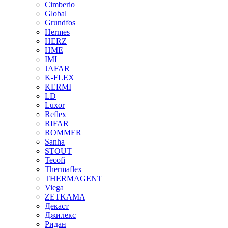
Cimberio
Global
Grundfos
Hermes
HERZ
HME
IMI
JAFAR
K-FLEX
KERMI
LD
Luxor
Reflex
RIFAR
ROMMER
Sanha
STOUT
Tecofi
Thermaflex
THERMAGENT
Viega
ZETKAMA
Декаст
Джилекс
Ридан