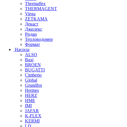
Thermaflex
THERMAGENT
Viega
ZETKAMA
Декаст
Джилекс
Ридан
Тепловодомер
Формат
Насосы
ALSO
Baxi
BROEN
BUGATTI
Cimberio
Global
Grundfos
Hermes
HERZ
HME
IMI
JAFAR
K-FLEX
KERMI
LD