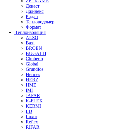
ZETKAMA
Декаст
Джилекс
Ридан
Тепловодомер
Формат
Теплоизоляция
ALSO
Baxi
BROEN
BUGATTI
Cimberio
Global
Grundfos
Hermes
HERZ
HME
IMI
JAFAR
K-FLEX
KERMI
LD
Luxor
Reflex
RIFAR