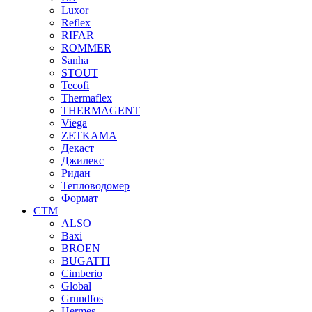
Luxor
Reflex
RIFAR
ROMMER
Sanha
STOUT
Tecofi
Thermaflex
THERMAGENT
Viega
ZETKAMA
Декаст
Джилекс
Ридан
Тепловодомер
Формат
СТМ
ALSO
Baxi
BROEN
BUGATTI
Cimberio
Global
Grundfos
Hermes