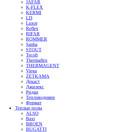
JAFAR
K-FLEX
KERMI
LD
Luxor
Reflex
RIFAR
ROMMER
Sanha
STOUT
Tecofi
Thermaflex
THERMAGENT
Viega
ZETKAMA
Декаст
Джилекс
Ридан
Тепловодомер
Формат
Теплые полы
ALSO
Baxi
BROEN
BUGATTI