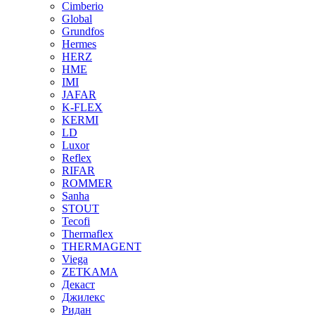
Cimberio
Global
Grundfos
Hermes
HERZ
HME
IMI
JAFAR
K-FLEX
KERMI
LD
Luxor
Reflex
RIFAR
ROMMER
Sanha
STOUT
Tecofi
Thermaflex
THERMAGENT
Viega
ZETKAMA
Декаст
Джилекс
Ридан