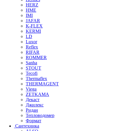
HERZ
HME
IMI
JAFAR
K-FLEX
KERMI
LD
Luxor
Reflex
RIFAR
ROMMER
Sanha
STOUT
Tecofi
Thermaflex
THERMAGENT
Viega
ZETKAMA
Декаст
Джилекс
Ридан
Тепловодомер
Формат
Сантехника