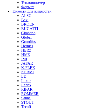
Тепловодомер
Формат
Емкости для жидкостей
ALSO
Baxi
BROEN
BUGATTI
Cimberio
Global
Grundfos
Hermes
HERZ
HME
IMI
JAFAR
K-FLEX
KERMI
LD
Luxor
Reflex
RIFAR
ROMMER
Sanha
STOUT
Tecofi