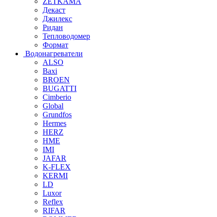
ZETKAMA
Декаст
Джилекс
Ридан
Тепловодомер
Формат
Водонагреватели
ALSO
Baxi
BROEN
BUGATTI
Cimberio
Global
Grundfos
Hermes
HERZ
HME
IMI
JAFAR
K-FLEX
KERMI
LD
Luxor
Reflex
RIFAR