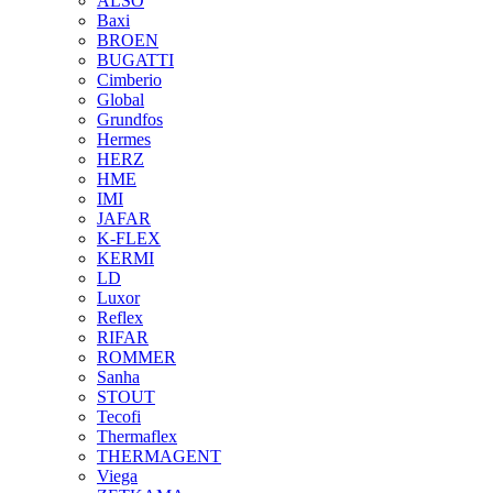
ALSO
Baxi
BROEN
BUGATTI
Cimberio
Global
Grundfos
Hermes
HERZ
HME
IMI
JAFAR
K-FLEX
KERMI
LD
Luxor
Reflex
RIFAR
ROMMER
Sanha
STOUT
Tecofi
Thermaflex
THERMAGENT
Viega