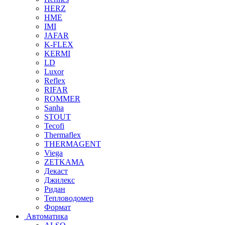
HERZ
HME
IMI
JAFAR
K-FLEX
KERMI
LD
Luxor
Reflex
RIFAR
ROMMER
Sanha
STOUT
Tecofi
Thermaflex
THERMAGENT
Viega
ZETKAMA
Декаст
Джилекс
Ридан
Тепловодомер
Формат
Автоматика