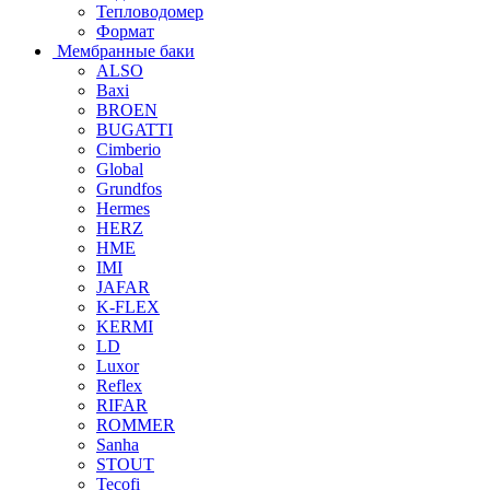
Тепловодомер
Формат
Мембранные баки
ALSO
Baxi
BROEN
BUGATTI
Cimberio
Global
Grundfos
Hermes
HERZ
HME
IMI
JAFAR
K-FLEX
KERMI
LD
Luxor
Reflex
RIFAR
ROMMER
Sanha
STOUT
Tecofi