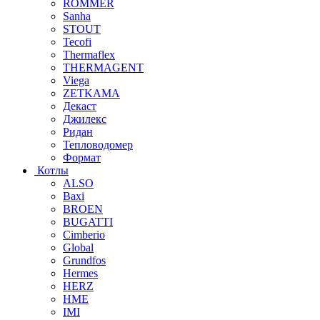
ROMMER
Sanha
STOUT
Tecofi
Thermaflex
THERMAGENT
Viega
ZETKAMA
Декаст
Джилекс
Ридан
Тепловодомер
Формат
Котлы
ALSO
Baxi
BROEN
BUGATTI
Cimberio
Global
Grundfos
Hermes
HERZ
HME
IMI