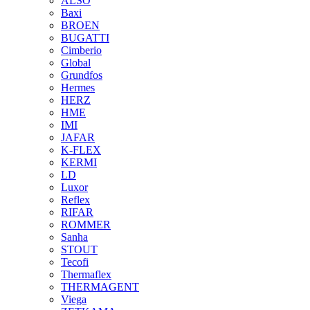
ALSO
Baxi
BROEN
BUGATTI
Cimberio
Global
Grundfos
Hermes
HERZ
HME
IMI
JAFAR
K-FLEX
KERMI
LD
Luxor
Reflex
RIFAR
ROMMER
Sanha
STOUT
Tecofi
Thermaflex
THERMAGENT
Viega