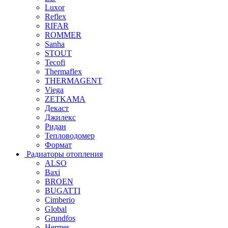
Luxor
Reflex
RIFAR
ROMMER
Sanha
STOUT
Tecofi
Thermaflex
THERMAGENT
Viega
ZETKAMA
Декаст
Джилекс
Ридан
Тепловодомер
Формат
Радиаторы отопления
ALSO
Baxi
BROEN
BUGATTI
Cimberio
Global
Grundfos
Hermes