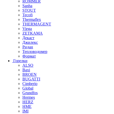
ROMMER
Sanha
STOUT
Tecofi
Thermaflex
THERMAGENT
Viega
ZETKAMA
Декаст
Джилекс
Ридан
Тепловодомер
Формат
Горелки
ALSO
Baxi
BROEN
BUGATTI
Cimberio
Global
Grundfos
Hermes
HERZ
HME
IMI