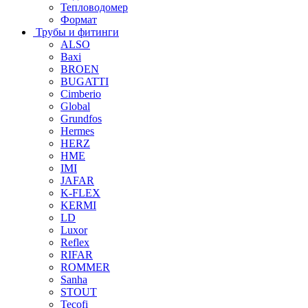
Тепловодомер
Формат
Трубы и фитинги
ALSO
Baxi
BROEN
BUGATTI
Cimberio
Global
Grundfos
Hermes
HERZ
HME
IMI
JAFAR
K-FLEX
KERMI
LD
Luxor
Reflex
RIFAR
ROMMER
Sanha
STOUT
Tecofi