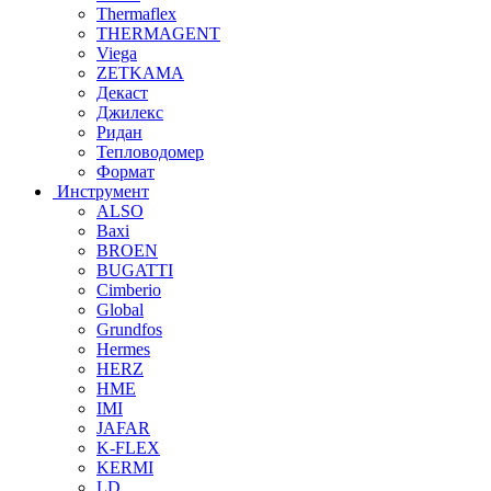
Thermaflex
THERMAGENT
Viega
ZETKAMA
Декаст
Джилекс
Ридан
Тепловодомер
Формат
Инструмент
ALSO
Baxi
BROEN
BUGATTI
Cimberio
Global
Grundfos
Hermes
HERZ
HME
IMI
JAFAR
K-FLEX
KERMI
LD