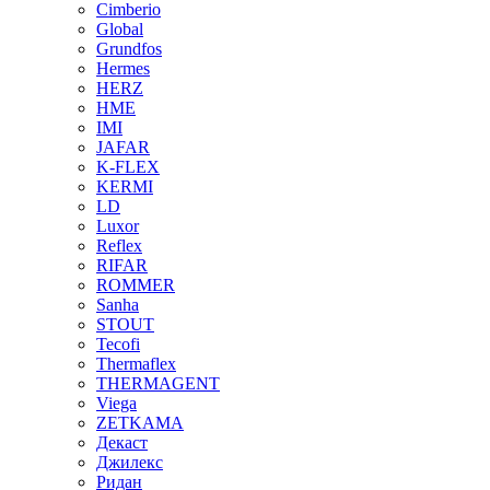
Cimberio
Global
Grundfos
Hermes
HERZ
HME
IMI
JAFAR
K-FLEX
KERMI
LD
Luxor
Reflex
RIFAR
ROMMER
Sanha
STOUT
Tecofi
Thermaflex
THERMAGENT
Viega
ZETKAMA
Декаст
Джилекс
Ридан