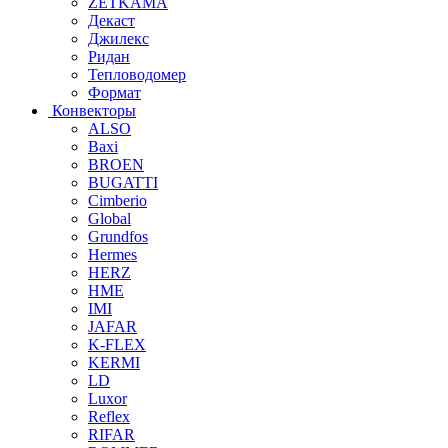
ZETKAMA
Декаст
Джилекс
Ридан
Тепловодомер
Формат
Конвекторы
ALSO
Baxi
BROEN
BUGATTI
Cimberio
Global
Grundfos
Hermes
HERZ
HME
IMI
JAFAR
K-FLEX
KERMI
LD
Luxor
Reflex
RIFAR