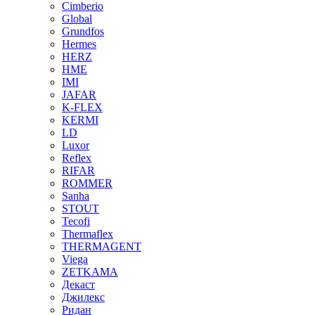
Cimberio
Global
Grundfos
Hermes
HERZ
HME
IMI
JAFAR
K-FLEX
KERMI
LD
Luxor
Reflex
RIFAR
ROMMER
Sanha
STOUT
Tecofi
Thermaflex
THERMAGENT
Viega
ZETKAMA
Декаст
Джилекс
Ридан