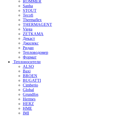
ROMMER
Sanha
STOUT
Tecofi
Thermaflex
THERMAGENT
Viega
ZETKAMA
Декаст
Джилекс
Ридан
Тепловодомер
Формат
Теплоносители
ALSO
Baxi
BROEN
BUGATTI
Cimberio
Global
Grundfos
Hermes
HERZ
HME
IMI