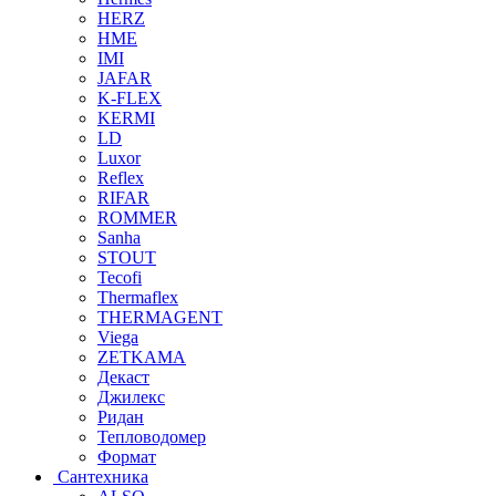
HERZ
HME
IMI
JAFAR
K-FLEX
KERMI
LD
Luxor
Reflex
RIFAR
ROMMER
Sanha
STOUT
Tecofi
Thermaflex
THERMAGENT
Viega
ZETKAMA
Декаст
Джилекс
Ридан
Тепловодомер
Формат
Сантехника