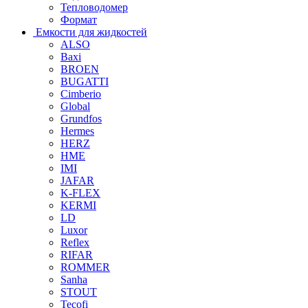
Тепловодомер
Формат
Емкости для жидкостей
ALSO
Baxi
BROEN
BUGATTI
Cimberio
Global
Grundfos
Hermes
HERZ
HME
IMI
JAFAR
K-FLEX
KERMI
LD
Luxor
Reflex
RIFAR
ROMMER
Sanha
STOUT
Tecofi