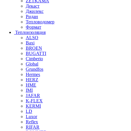
ZETKAMA
Декаст
Джилекс
Ридан
Тепловодомер
Формат
Теплоизоляция
ALSO
Baxi
BROEN
BUGATTI
Cimberio
Global
Grundfos
Hermes
HERZ
HME
IMI
JAFAR
K-FLEX
KERMI
LD
Luxor
Reflex
RIFAR