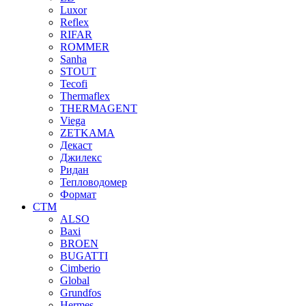
Luxor
Reflex
RIFAR
ROMMER
Sanha
STOUT
Tecofi
Thermaflex
THERMAGENT
Viega
ZETKAMA
Декаст
Джилекс
Ридан
Тепловодомер
Формат
СТМ
ALSO
Baxi
BROEN
BUGATTI
Cimberio
Global
Grundfos
Hermes