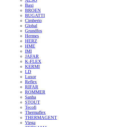
ALSO
Baxi
BROEN
BUGATTI
Cimberio
Global
Grundfos
Hermes
HERZ
HME
IMI
JAFAR
K-FLEX
KERMI
LD
Luxor
Reflex
RIFAR
ROMMER
Sanha
STOUT
Tecofi
Thermaflex
THERMAGENT
Viega