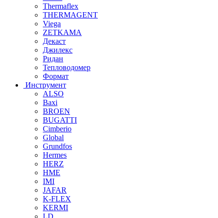
Thermaflex
THERMAGENT
Viega
ZETKAMA
Декаст
Джилекс
Ридан
Тепловодомер
Формат
Инструмент
ALSO
Baxi
BROEN
BUGATTI
Cimberio
Global
Grundfos
Hermes
HERZ
HME
IMI
JAFAR
K-FLEX
KERMI
LD