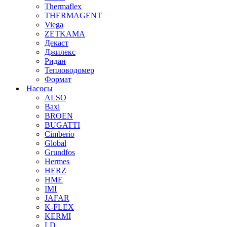
Thermaflex
THERMAGENT
Viega
ZETKAMA
Декаст
Джилекс
Ридан
Тепловодомер
Формат
Насосы
ALSO
Baxi
BROEN
BUGATTI
Cimberio
Global
Grundfos
Hermes
HERZ
HME
IMI
JAFAR
K-FLEX
KERMI
LD