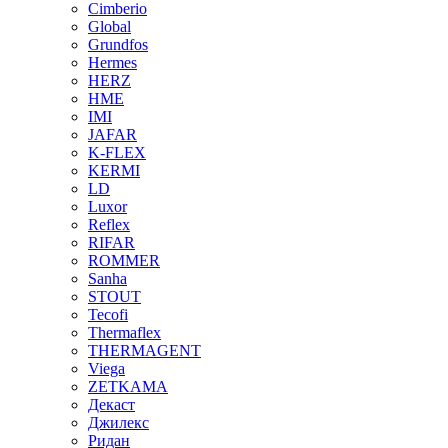
Cimberio
Global
Grundfos
Hermes
HERZ
HME
IMI
JAFAR
K-FLEX
KERMI
LD
Luxor
Reflex
RIFAR
ROMMER
Sanha
STOUT
Tecofi
Thermaflex
THERMAGENT
Viega
ZETKAMA
Декаст
Джилекс
Ридан