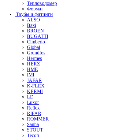
Тепловодомер
Формат
Трубы и фитинги
ALSO
Baxi
BROEN
BUGATTI
Cimberio
Global
Grundfos
Hermes
HERZ
HME
IMI
JAFAR
K-FLEX
KERMI
LD
Luxor
Reflex
RIFAR
ROMMER
Sanha
STOUT
Tecofi