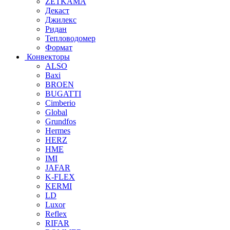
ZETKAMA
Декаст
Джилекс
Ридан
Тепловодомер
Формат
Конвекторы
ALSO
Baxi
BROEN
BUGATTI
Cimberio
Global
Grundfos
Hermes
HERZ
HME
IMI
JAFAR
K-FLEX
KERMI
LD
Luxor
Reflex
RIFAR