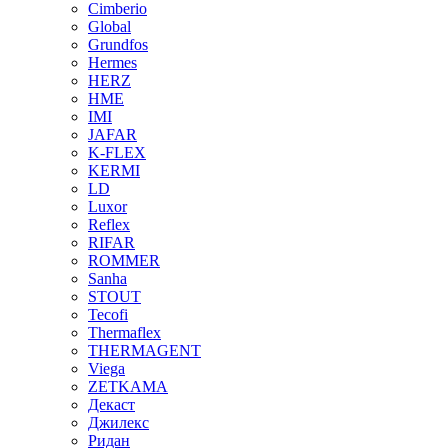
Cimberio
Global
Grundfos
Hermes
HERZ
HME
IMI
JAFAR
K-FLEX
KERMI
LD
Luxor
Reflex
RIFAR
ROMMER
Sanha
STOUT
Tecofi
Thermaflex
THERMAGENT
Viega
ZETKAMA
Декаст
Джилекс
Ридан