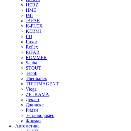
HERZ
HME
IMI
JAFAR
K-FLEX
KERMI
LD
Luxor
Reflex
RIFAR
ROMMER
Sanha
STOUT
Tecofi
Thermaflex
THERMAGENT
Viega
ZETKAMA
Декаст
Джилекс
Ридан
Тепловодомер
Формат
Автоматика