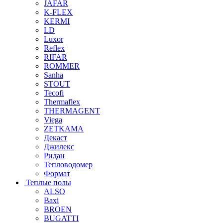
JAFAR
K-FLEX
KERMI
LD
Luxor
Reflex
RIFAR
ROMMER
Sanha
STOUT
Tecofi
Thermaflex
THERMAGENT
Viega
ZETKAMA
Декаст
Джилекс
Ридан
Тепловодомер
Формат
Теплые полы
ALSO
Baxi
BROEN
BUGATTI