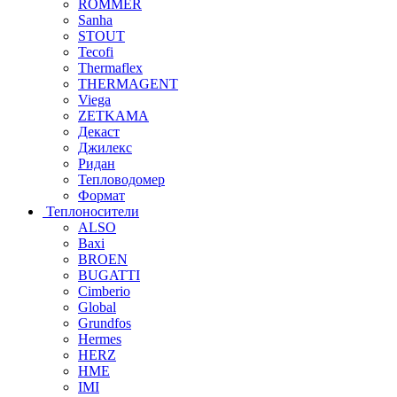
ROMMER
Sanha
STOUT
Tecofi
Thermaflex
THERMAGENT
Viega
ZETKAMA
Декаст
Джилекс
Ридан
Тепловодомер
Формат
Теплоносители
ALSO
Baxi
BROEN
BUGATTI
Cimberio
Global
Grundfos
Hermes
HERZ
HME
IMI