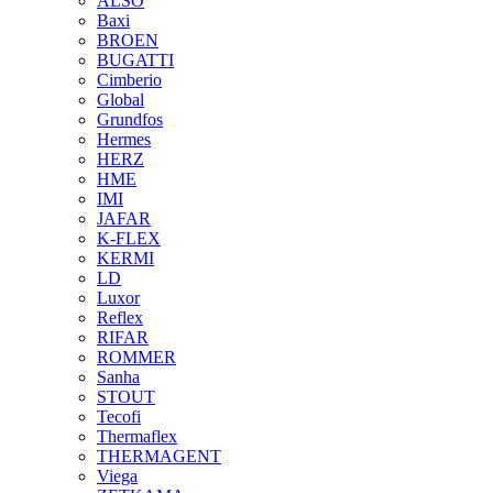
ALSO
Baxi
BROEN
BUGATTI
Cimberio
Global
Grundfos
Hermes
HERZ
HME
IMI
JAFAR
K-FLEX
KERMI
LD
Luxor
Reflex
RIFAR
ROMMER
Sanha
STOUT
Tecofi
Thermaflex
THERMAGENT
Viega