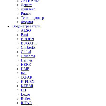
ZETKAMA
Декаст
Джилекс
Ридан
Тепловодомер
Формат
Водонагреватели
ALSO
Baxi
BROEN
BUGATTI
Cimberio
Global
Grundfos
Hermes
HERZ
HME
IMI
JAFAR
K-FLEX
KERMI
LD
Luxor
Reflex
RIFAR