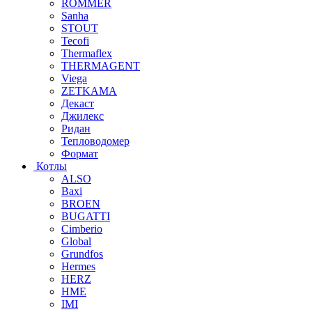
ROMMER
Sanha
STOUT
Tecofi
Thermaflex
THERMAGENT
Viega
ZETKAMA
Декаст
Джилекс
Ридан
Тепловодомер
Формат
Котлы
ALSO
Baxi
BROEN
BUGATTI
Cimberio
Global
Grundfos
Hermes
HERZ
HME
IMI