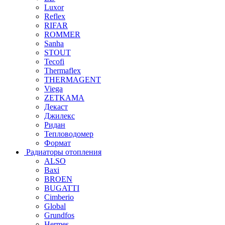
Luxor
Reflex
RIFAR
ROMMER
Sanha
STOUT
Tecofi
Thermaflex
THERMAGENT
Viega
ZETKAMA
Декаст
Джилекс
Ридан
Тепловодомер
Формат
Радиаторы отопления
ALSO
Baxi
BROEN
BUGATTI
Cimberio
Global
Grundfos
Hermes