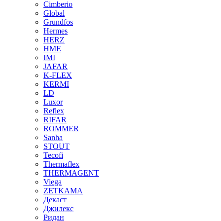
Cimberio
Global
Grundfos
Hermes
HERZ
HME
IMI
JAFAR
K-FLEX
KERMI
LD
Luxor
Reflex
RIFAR
ROMMER
Sanha
STOUT
Tecofi
Thermaflex
THERMAGENT
Viega
ZETKAMA
Декаст
Джилекс
Ридан