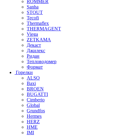
ROMMER
Sanha
STOUT
Tecofi
Thermaflex
THERMAGENT
Viega
ZETKAMA
Декаст
Джилекс
Ридан
Тепловодомер
Формат
Горелки
ALSO
Baxi
BROEN
BUGATTI
Cimberio
Global
Grundfos
Hermes
HERZ
HME
IMI