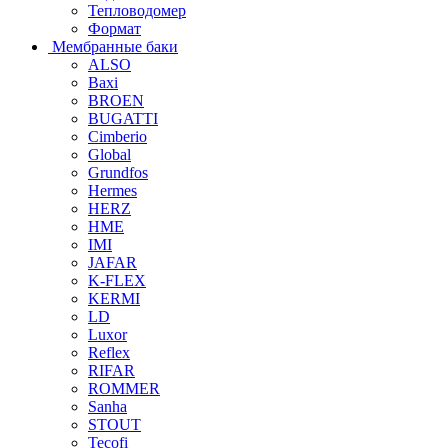
Тепловодомер
Формат
Мембранные баки
ALSO
Baxi
BROEN
BUGATTI
Cimberio
Global
Grundfos
Hermes
HERZ
HME
IMI
JAFAR
K-FLEX
KERMI
LD
Luxor
Reflex
RIFAR
ROMMER
Sanha
STOUT
Tecofi