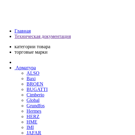
Главная
Техническая документация
категории товара
торговые марки
Арматура
ALSO
Baxi
BROEN
BUGATTI
Cimberio
Global
Grundfos
Hermes
HERZ
HME
IMI
JAFAR