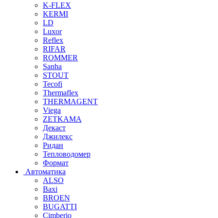
K-FLEX
KERMI
LD
Luxor
Reflex
RIFAR
ROMMER
Sanha
STOUT
Tecofi
Thermaflex
THERMAGENT
Viega
ZETKAMA
Декаст
Джилекс
Ридан
Тепловодомер
Формат
Автоматика
ALSO
Baxi
BROEN
BUGATTI
Cimberio