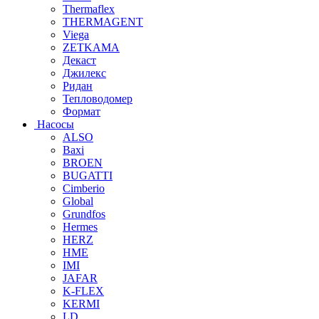
Thermaflex
THERMAGENT
Viega
ZETKAMA
Декаст
Джилекс
Ридан
Тепловодомер
Формат
Насосы
ALSO
Baxi
BROEN
BUGATTI
Cimberio
Global
Grundfos
Hermes
HERZ
HME
IMI
JAFAR
K-FLEX
KERMI
LD