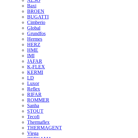
ALSO
Baxi
BROEN
BUGATTI
Cimberio
Global
Grundfos
Hermes
HERZ
HME
IMI
JAFAR
K-FLEX
KERMI
LD
Luxor
Reflex
RIFAR
ROMMER
Sanha
STOUT
Tecofi
Thermaflex
THERMAGENT
Viega