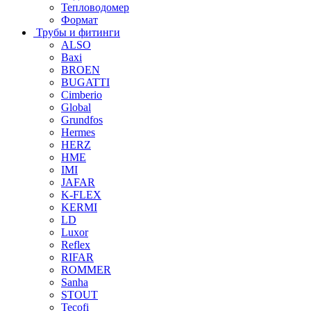
Тепловодомер
Формат
Трубы и фитинги
ALSO
Baxi
BROEN
BUGATTI
Cimberio
Global
Grundfos
Hermes
HERZ
HME
IMI
JAFAR
K-FLEX
KERMI
LD
Luxor
Reflex
RIFAR
ROMMER
Sanha
STOUT
Tecofi