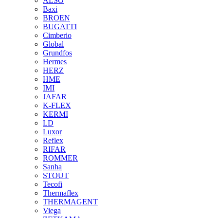
ALSO
Baxi
BROEN
BUGATTI
Cimberio
Global
Grundfos
Hermes
HERZ
HME
IMI
JAFAR
K-FLEX
KERMI
LD
Luxor
Reflex
RIFAR
ROMMER
Sanha
STOUT
Tecofi
Thermaflex
THERMAGENT
Viega