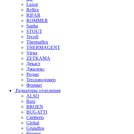
Luxor
Reflex
RIFAR
ROMMER
Sanha
STOUT
Tecofi
Thermaflex
THERMAGENT
Viega
ZETKAMA
Декаст
Джилекс
Ридан
Тепловодомер
Формат
Радиаторы отопления
ALSO
Baxi
BROEN
BUGATTI
Cimberio
Global
Grundfos
Hermes