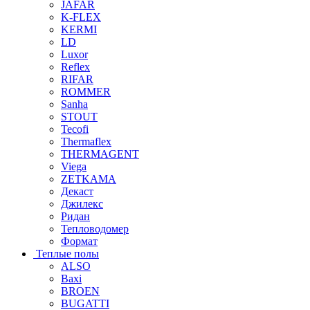
JAFAR
K-FLEX
KERMI
LD
Luxor
Reflex
RIFAR
ROMMER
Sanha
STOUT
Tecofi
Thermaflex
THERMAGENT
Viega
ZETKAMA
Декаст
Джилекс
Ридан
Тепловодомер
Формат
Теплые полы
ALSO
Baxi
BROEN
BUGATTI