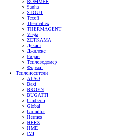
ROMMER
Sanha
STOUT
Tecofi
Thermaflex
THERMAGENT
Viega
ZETKAMA
Декаст
Джилекс
Ридан
Тепловодомер
Формат
Теплоносители
ALSO
Baxi
BROEN
BUGATTI
Cimberio
Global
Grundfos
Hermes
HERZ
HME
IMI