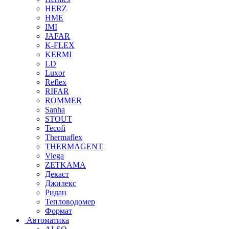
HERZ
HME
IMI
JAFAR
K-FLEX
KERMI
LD
Luxor
Reflex
RIFAR
ROMMER
Sanha
STOUT
Tecofi
Thermaflex
THERMAGENT
Viega
ZETKAMA
Декаст
Джилекс
Ридан
Тепловодомер
Формат
Автоматика