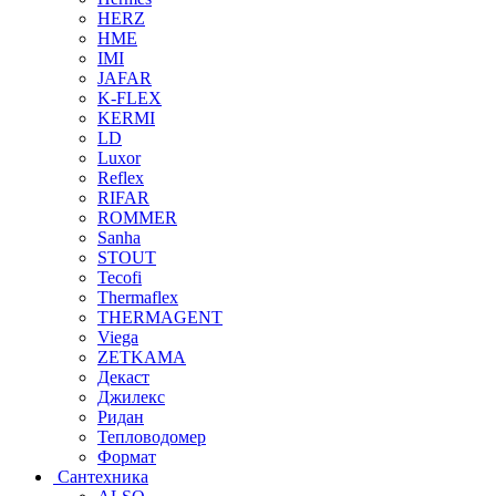
HERZ
HME
IMI
JAFAR
K-FLEX
KERMI
LD
Luxor
Reflex
RIFAR
ROMMER
Sanha
STOUT
Tecofi
Thermaflex
THERMAGENT
Viega
ZETKAMA
Декаст
Джилекс
Ридан
Тепловодомер
Формат
Сантехника