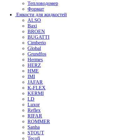
Тепловодомер
Формат
Емкости для жидкостей
ALSO
Baxi
BROEN
BUGATTI
Cimberio
Global
Grundfos
Hermes
HERZ
HME
IMI
JAFAR
K-FLEX
KERMI
LD
Luxor
Reflex
RIFAR
ROMMER
Sanha
STOUT
Tecofi