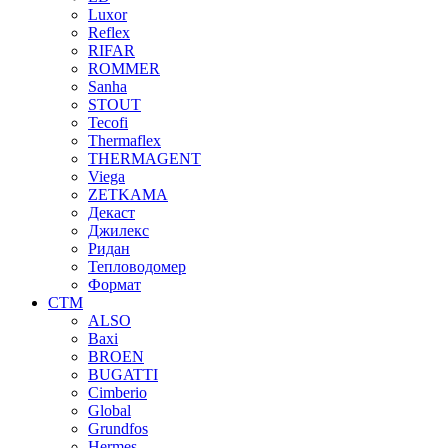
Luxor
Reflex
RIFAR
ROMMER
Sanha
STOUT
Tecofi
Thermaflex
THERMAGENT
Viega
ZETKAMA
Декаст
Джилекс
Ридан
Тепловодомер
Формат
СТМ
ALSO
Baxi
BROEN
BUGATTI
Cimberio
Global
Grundfos
Hermes