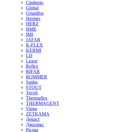
Cimberio
Global
Grundfos
Hermes
HERZ
HME
IMI
JAFAR
K-FLEX
KERMI
LD
Luxor
Reflex
RIFAR
ROMMER
Sanha
STOUT
Tecofi
Thermaflex
THERMAGENT
Viega
ZETKAMA
Декаст
Джилекс
Ридан