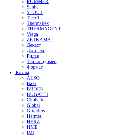
ROMMER
Sanha
STOUT
Tecofi
Thermaflex
THERMAGENT
Viega
ZETKAMA
Декаст
Джилекс
Ридан
Тепловодомер
Формат
Котлы
ALSO
Baxi
BROEN
BUGATTI
Cimberio
Global
Grundfos
Hermes
HERZ
HME
IMI