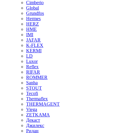
Cimberio
Global
Grundfos
Hermes
HERZ
HME
IMI
JAFAR
K-FLEX
KERMI
LD
Luxor
Reflex
RIFAR
ROMMER
Sanha
STOUT
Tecofi
Thermaflex
THERMAGENT
Viega
ZETKAMA
Декаст
Джилекс
Ридан