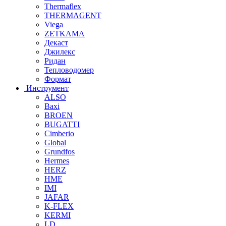
Thermaflex
THERMAGENT
Viega
ZETKAMA
Декаст
Джилекс
Ридан
Тепловодомер
Формат
Инструмент
ALSO
Baxi
BROEN
BUGATTI
Cimberio
Global
Grundfos
Hermes
HERZ
HME
IMI
JAFAR
K-FLEX
KERMI
LD