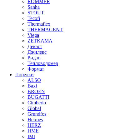
ROMMER
Sanha
STOUT
Tecofi
Thermaflex
THERMAGENT
Viega
ZETKAMA
Декаст
Джилекс
Ридан
Тепловодомер
Формат
Горелки
ALSO
Baxi
BROEN
BUGATTI
Cimberio
Global
Grundfos
Hermes
HERZ
HME
IMI