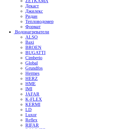
ZETKAMA
Декаст
Джилекс
Ридан
Тепловодомер
Формат
Водонагреватели
ALSO
Baxi
BROEN
BUGATTI
Cimberio
Global
Grundfos
Hermes
HERZ
HME
IMI
JAFAR
K-FLEX
KERMI
LD
Luxor
Reflex
RIFAR