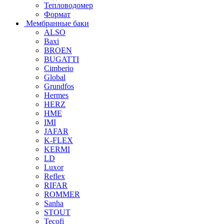
Тепловодомер
Формат
Мембранные баки
ALSO
Baxi
BROEN
BUGATTI
Cimberio
Global
Grundfos
Hermes
HERZ
HME
IMI
JAFAR
K-FLEX
KERMI
LD
Luxor
Reflex
RIFAR
ROMMER
Sanha
STOUT
Tecofi