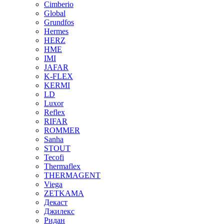
Cimberio
Global
Grundfos
Hermes
HERZ
HME
IMI
JAFAR
K-FLEX
KERMI
LD
Luxor
Reflex
RIFAR
ROMMER
Sanha
STOUT
Tecofi
Thermaflex
THERMAGENT
Viega
ZETKAMA
Декаст
Джилекс
Ридан