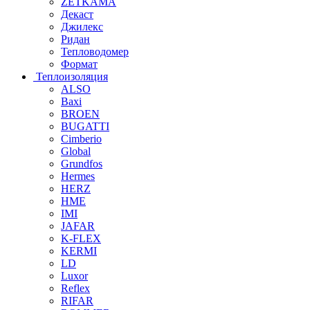
ZETKAMA
Декаст
Джилекс
Ридан
Тепловодомер
Формат
Теплоизоляция
ALSO
Baxi
BROEN
BUGATTI
Cimberio
Global
Grundfos
Hermes
HERZ
HME
IMI
JAFAR
K-FLEX
KERMI
LD
Luxor
Reflex
RIFAR