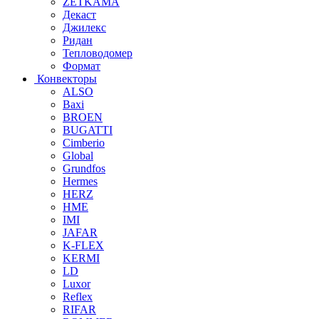
ZETKAMA
Декаст
Джилекс
Ридан
Тепловодомер
Формат
Конвекторы
ALSO
Baxi
BROEN
BUGATTI
Cimberio
Global
Grundfos
Hermes
HERZ
HME
IMI
JAFAR
K-FLEX
KERMI
LD
Luxor
Reflex
RIFAR