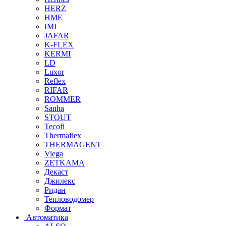
HERZ
HME
IMI
JAFAR
K-FLEX
KERMI
LD
Luxor
Reflex
RIFAR
ROMMER
Sanha
STOUT
Tecofi
Thermaflex
THERMAGENT
Viega
ZETKAMA
Декаст
Джилекс
Ридан
Тепловодомер
Формат
Автоматика