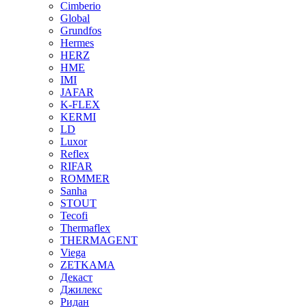
Cimberio
Global
Grundfos
Hermes
HERZ
HME
IMI
JAFAR
K-FLEX
KERMI
LD
Luxor
Reflex
RIFAR
ROMMER
Sanha
STOUT
Tecofi
Thermaflex
THERMAGENT
Viega
ZETKAMA
Декаст
Джилекс
Ридан