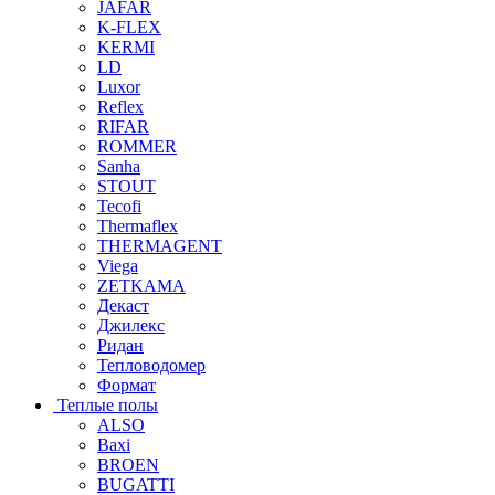
JAFAR
K-FLEX
KERMI
LD
Luxor
Reflex
RIFAR
ROMMER
Sanha
STOUT
Tecofi
Thermaflex
THERMAGENT
Viega
ZETKAMA
Декаст
Джилекс
Ридан
Тепловодомер
Формат
Теплые полы
ALSO
Baxi
BROEN
BUGATTI