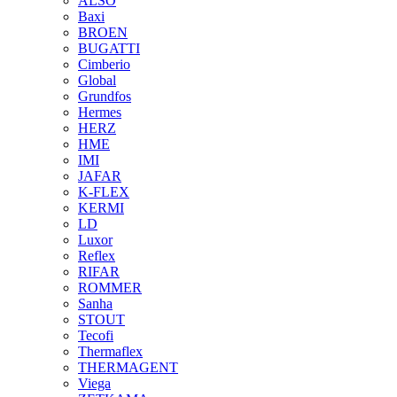
ALSO
Baxi
BROEN
BUGATTI
Cimberio
Global
Grundfos
Hermes
HERZ
HME
IMI
JAFAR
K-FLEX
KERMI
LD
Luxor
Reflex
RIFAR
ROMMER
Sanha
STOUT
Tecofi
Thermaflex
THERMAGENT
Viega