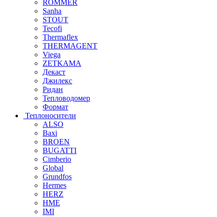
ROMMER
Sanha
STOUT
Tecofi
Thermaflex
THERMAGENT
Viega
ZETKAMA
Декаст
Джилекс
Ридан
Тепловодомер
Формат
Теплоносители
ALSO
Baxi
BROEN
BUGATTI
Cimberio
Global
Grundfos
Hermes
HERZ
HME
IMI