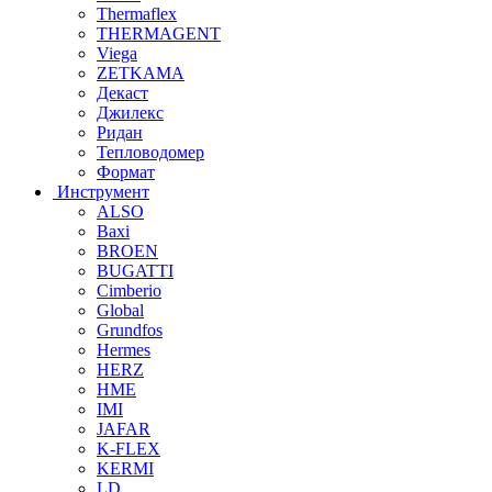
Thermaflex
THERMAGENT
Viega
ZETKAMA
Декаст
Джилекс
Ридан
Тепловодомер
Формат
Инструмент
ALSO
Baxi
BROEN
BUGATTI
Cimberio
Global
Grundfos
Hermes
HERZ
HME
IMI
JAFAR
K-FLEX
KERMI
LD