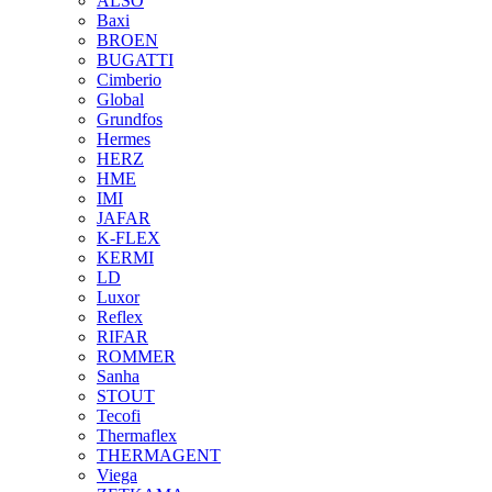
ALSO
Baxi
BROEN
BUGATTI
Cimberio
Global
Grundfos
Hermes
HERZ
HME
IMI
JAFAR
K-FLEX
KERMI
LD
Luxor
Reflex
RIFAR
ROMMER
Sanha
STOUT
Tecofi
Thermaflex
THERMAGENT
Viega