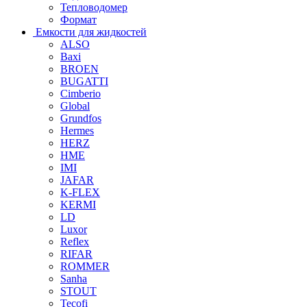
Тепловодомер
Формат
Емкости для жидкостей
ALSO
Baxi
BROEN
BUGATTI
Cimberio
Global
Grundfos
Hermes
HERZ
HME
IMI
JAFAR
K-FLEX
KERMI
LD
Luxor
Reflex
RIFAR
ROMMER
Sanha
STOUT
Tecofi