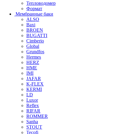
Тепловодомер
Формат
Мембранные баки
ALSO
Baxi
BROEN
BUGATTI
Cimberio
Global
Grundfos
Hermes
HERZ
HME
IMI
JAFAR
K-FLEX
KERMI
LD
Luxor
Reflex
RIFAR
ROMMER
Sanha
STOUT
Tecofi