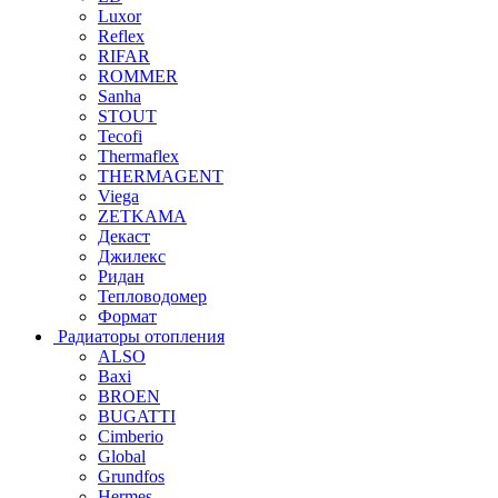
Luxor
Reflex
RIFAR
ROMMER
Sanha
STOUT
Tecofi
Thermaflex
THERMAGENT
Viega
ZETKAMA
Декаст
Джилекс
Ридан
Тепловодомер
Формат
Радиаторы отопления
ALSO
Baxi
BROEN
BUGATTI
Cimberio
Global
Grundfos
Hermes