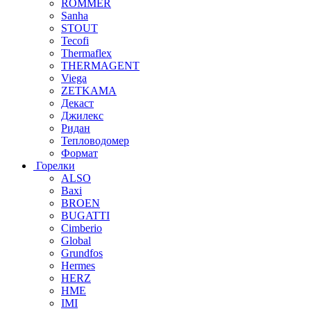
ROMMER
Sanha
STOUT
Tecofi
Thermaflex
THERMAGENT
Viega
ZETKAMA
Декаст
Джилекс
Ридан
Тепловодомер
Формат
Горелки
ALSO
Baxi
BROEN
BUGATTI
Cimberio
Global
Grundfos
Hermes
HERZ
HME
IMI