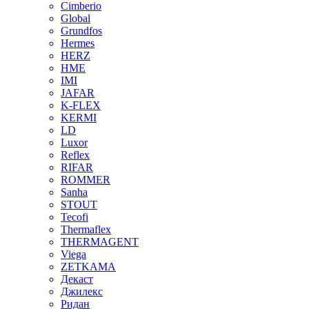
Cimberio
Global
Grundfos
Hermes
HERZ
HME
IMI
JAFAR
K-FLEX
KERMI
LD
Luxor
Reflex
RIFAR
ROMMER
Sanha
STOUT
Tecofi
Thermaflex
THERMAGENT
Viega
ZETKAMA
Декаст
Джилекс
Ридан