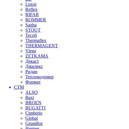
Luxor
Reflex
RIFAR
ROMMER
Sanha
STOUT
Tecofi
Thermaflex
THERMAGENT
Viega
ZETKAMA
Декаст
Джилекс
Ридан
Тепловодомер
Формат
СТМ
ALSO
Baxi
BROEN
BUGATTI
Cimberio
Global
Grundfos
Hermes