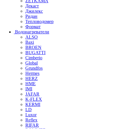
ZETKAMA
Декаст
Джилекс
Ридан
Тепловодомер
Формат
Водонагреватели
ALSO
Baxi
BROEN
BUGATTI
Cimberio
Global
Grundfos
Hermes
HERZ
HME
IMI
JAFAR
K-FLEX
KERMI
LD
Luxor
Reflex
RIFAR