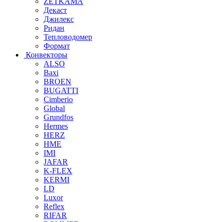
ZETKAMA
Декаст
Джилекс
Ридан
Тепловодомер
Формат
Конвекторы
ALSO
Baxi
BROEN
BUGATTI
Cimberio
Global
Grundfos
Hermes
HERZ
HME
IMI
JAFAR
K-FLEX
KERMI
LD
Luxor
Reflex
RIFAR