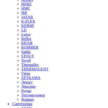
HERZ
HME
IMI
JAFAR
K-FLEX
KERMI
LD
Luxor
Reflex
RIFAR
ROMMER
Sanha
STOUT
Tecofi
Thermaflex
THERMAGENT
Viega
ZETKAMA
Декаст
Джилекс
Ридан
Тепловодомер
Формат
Сантехника