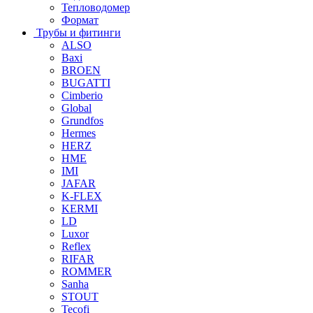
Тепловодомер
Формат
Трубы и фитинги
ALSO
Baxi
BROEN
BUGATTI
Cimberio
Global
Grundfos
Hermes
HERZ
HME
IMI
JAFAR
K-FLEX
KERMI
LD
Luxor
Reflex
RIFAR
ROMMER
Sanha
STOUT
Tecofi