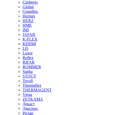
Cimberio
Global
Grundfos
Hermes
HERZ
HME
IMI
JAFAR
K-FLEX
KERMI
LD
Luxor
Reflex
RIFAR
ROMMER
Sanha
STOUT
Tecofi
Thermaflex
THERMAGENT
Viega
ZETKAMA
Декаст
Джилекс
Ридан