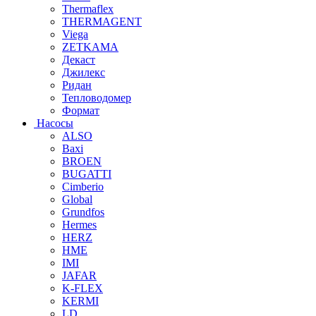
Thermaflex
THERMAGENT
Viega
ZETKAMA
Декаст
Джилекс
Ридан
Тепловодомер
Формат
Насосы
ALSO
Baxi
BROEN
BUGATTI
Cimberio
Global
Grundfos
Hermes
HERZ
HME
IMI
JAFAR
K-FLEX
KERMI
LD