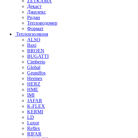
ZETKAMA
Декаст
Джилекс
Ридан
Тепловодомер
Формат
Теплоизоляция
ALSO
Baxi
BROEN
BUGATTI
Cimberio
Global
Grundfos
Hermes
HERZ
HME
IMI
JAFAR
K-FLEX
KERMI
LD
Luxor
Reflex
RIFAR