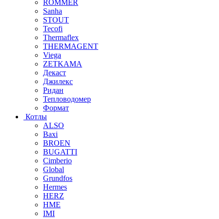
ROMMER
Sanha
STOUT
Tecofi
Thermaflex
THERMAGENT
Viega
ZETKAMA
Декаст
Джилекс
Ридан
Тепловодомер
Формат
Котлы
ALSO
Baxi
BROEN
BUGATTI
Cimberio
Global
Grundfos
Hermes
HERZ
HME
IMI