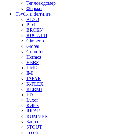
Тепловодомер
Формат
Трубы и фитинги
ALSO
Baxi
BROEN
BUGATTI
Cimberio
Global
Grundfos
Hermes
HERZ
HME
IMI
JAFAR
K-FLEX
KERMI
LD
Luxor
Reflex
RIFAR
ROMMER
Sanha
STOUT
Tecofi