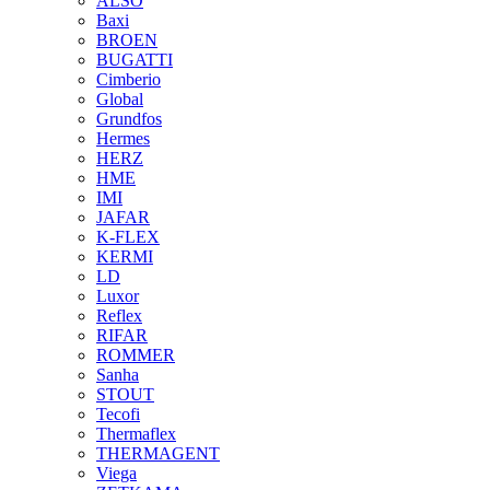
ALSO
Baxi
BROEN
BUGATTI
Cimberio
Global
Grundfos
Hermes
HERZ
HME
IMI
JAFAR
K-FLEX
KERMI
LD
Luxor
Reflex
RIFAR
ROMMER
Sanha
STOUT
Tecofi
Thermaflex
THERMAGENT
Viega