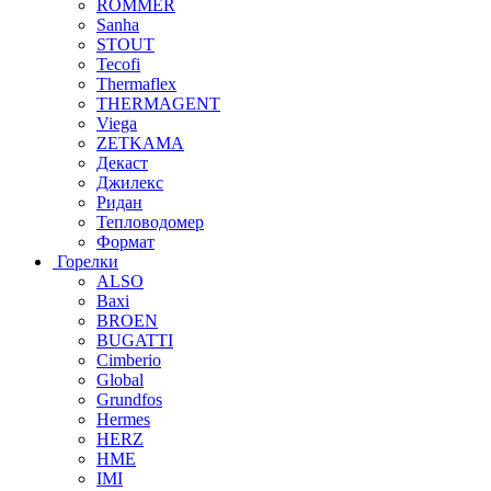
ROMMER
Sanha
STOUT
Tecofi
Thermaflex
THERMAGENT
Viega
ZETKAMA
Декаст
Джилекс
Ридан
Тепловодомер
Формат
Горелки
ALSO
Baxi
BROEN
BUGATTI
Cimberio
Global
Grundfos
Hermes
HERZ
HME
IMI