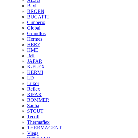
ALSO
Baxi
BROEN
BUGATTI
Cimberio
Global
Grundfos
Hermes
HERZ
HME
IMI
JAFAR
K-FLEX
KERMI
LD
Luxor
Reflex
RIFAR
ROMMER
Sanha
STOUT
Tecofi
Thermaflex
THERMAGENT
Viega