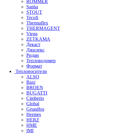
ROMMER
Sanha
STOUT
Tecofi
Thermaflex
THERMAGENT
Viega
ZETKAMA
Декаст
Джилекс
Ридан
Тепловодомер
Формат
Теплоносители
ALSO
Baxi
BROEN
BUGATTI
Cimberio
Global
Grundfos
Hermes
HERZ
HME
IMI