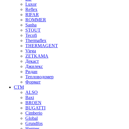
Luxor
Reflex
RIFAR
ROMMER
Sanha
STOUT
Tecofi
Thermaflex
THERMAGENT
Viega
ZETKAMA
Декаст
Джилекс
Ридан
Тепловодомер
Формат
СТМ
ALSO
Baxi
BROEN
BUGATTI
Cimberio
Global
Grundfos
Hermes