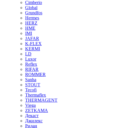
Cimberio
Global
Grundfos
Hermes
HERZ
HME
IMI
JAFAR
K-FLEX
KERMI
LD
Luxor
Reflex
RIFAR
ROMMER
Sanha
STOUT
Tecofi
Thermaflex
THERMAGENT
Viega
ZETKAMA
Декаст
Джилекс
Ридан