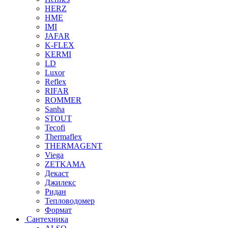
HERZ
HME
IMI
JAFAR
K-FLEX
KERMI
LD
Luxor
Reflex
RIFAR
ROMMER
Sanha
STOUT
Tecofi
Thermaflex
THERMAGENT
Viega
ZETKAMA
Декаст
Джилекс
Ридан
Тепловодомер
Формат
Сантехника