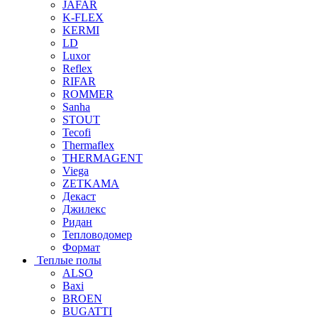
JAFAR
K-FLEX
KERMI
LD
Luxor
Reflex
RIFAR
ROMMER
Sanha
STOUT
Tecofi
Thermaflex
THERMAGENT
Viega
ZETKAMA
Декаст
Джилекс
Ридан
Тепловодомер
Формат
Теплые полы
ALSO
Baxi
BROEN
BUGATTI