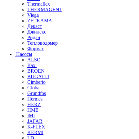
Thermaflex
THERMAGENT
Viega
ZETKAMA
Декаст
Джилекс
Ридан
Тепловодомер
Формат
Насосы
ALSO
Baxi
BROEN
BUGATTI
Cimberio
Global
Grundfos
Hermes
HERZ
HME
IMI
JAFAR
K-FLEX
KERMI
LD