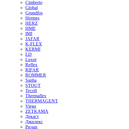
Cimberio
Global
Grundfos
Hermes
HERZ
HME
IMI
JAFAR
K-FLEX
KERMI
LD
Luxor
Reflex
RIFAR
ROMMER
Sanha
STOUT
Tecofi
Thermaflex
THERMAGENT
Viega
ZETKAMA
Декаст
Джилекс
Ридан