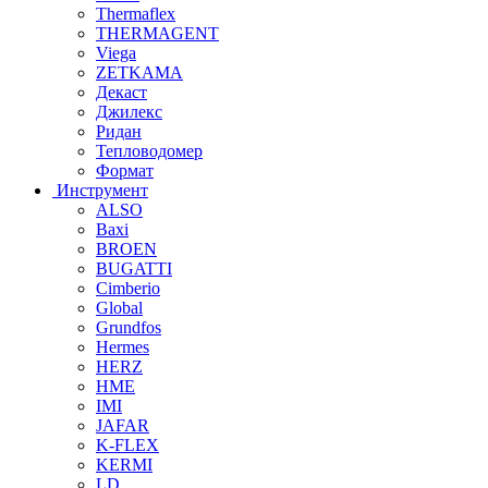
Thermaflex
THERMAGENT
Viega
ZETKAMA
Декаст
Джилекс
Ридан
Тепловодомер
Формат
Инструмент
ALSO
Baxi
BROEN
BUGATTI
Cimberio
Global
Grundfos
Hermes
HERZ
HME
IMI
JAFAR
K-FLEX
KERMI
LD