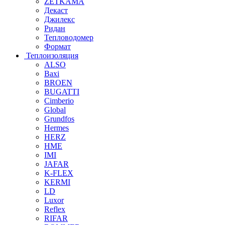
ZETKAMA
Декаст
Джилекс
Ридан
Тепловодомер
Формат
Теплоизоляция
ALSO
Baxi
BROEN
BUGATTI
Cimberio
Global
Grundfos
Hermes
HERZ
HME
IMI
JAFAR
K-FLEX
KERMI
LD
Luxor
Reflex
RIFAR