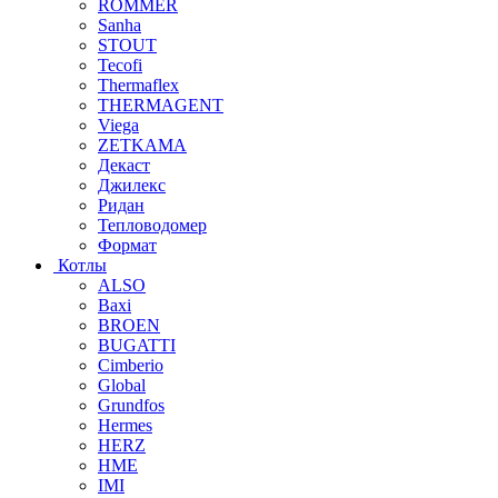
ROMMER
Sanha
STOUT
Tecofi
Thermaflex
THERMAGENT
Viega
ZETKAMA
Декаст
Джилекс
Ридан
Тепловодомер
Формат
Котлы
ALSO
Baxi
BROEN
BUGATTI
Cimberio
Global
Grundfos
Hermes
HERZ
HME
IMI