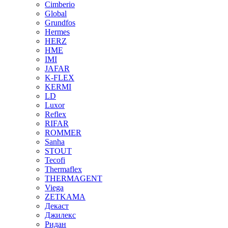
Cimberio
Global
Grundfos
Hermes
HERZ
HME
IMI
JAFAR
K-FLEX
KERMI
LD
Luxor
Reflex
RIFAR
ROMMER
Sanha
STOUT
Tecofi
Thermaflex
THERMAGENT
Viega
ZETKAMA
Декаст
Джилекс
Ридан