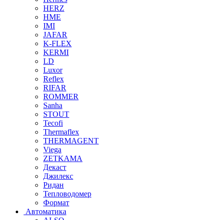
HERZ
HME
IMI
JAFAR
K-FLEX
KERMI
LD
Luxor
Reflex
RIFAR
ROMMER
Sanha
STOUT
Tecofi
Thermaflex
THERMAGENT
Viega
ZETKAMA
Декаст
Джилекс
Ридан
Тепловодомер
Формат
Автоматика