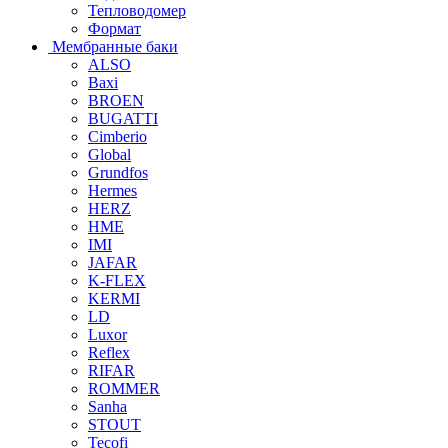
Тепловодомер
Формат
Мембранные баки
ALSO
Baxi
BROEN
BUGATTI
Cimberio
Global
Grundfos
Hermes
HERZ
HME
IMI
JAFAR
K-FLEX
KERMI
LD
Luxor
Reflex
RIFAR
ROMMER
Sanha
STOUT
Tecofi