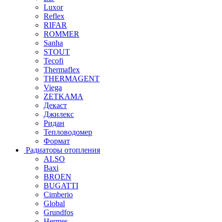
Luxor
Reflex
RIFAR
ROMMER
Sanha
STOUT
Tecofi
Thermaflex
THERMAGENT
Viega
ZETKAMA
Декаст
Джилекс
Ридан
Тепловодомер
Формат
Радиаторы отопления
ALSO
Baxi
BROEN
BUGATTI
Cimberio
Global
Grundfos
Hermes