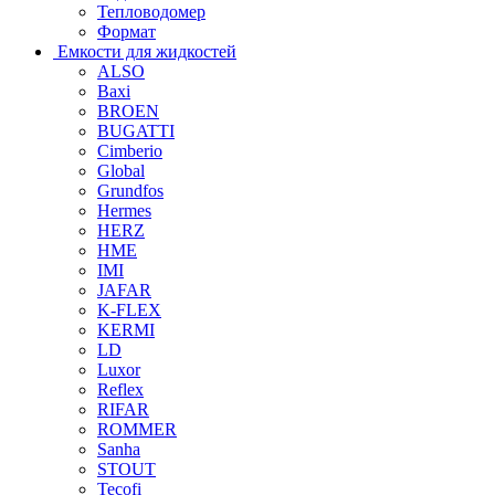
Тепловодомер
Формат
Емкости для жидкостей
ALSO
Baxi
BROEN
BUGATTI
Cimberio
Global
Grundfos
Hermes
HERZ
HME
IMI
JAFAR
K-FLEX
KERMI
LD
Luxor
Reflex
RIFAR
ROMMER
Sanha
STOUT
Tecofi