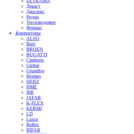
ZETKAMA
Декаст
Джилекс
Ридан
Тепловодомер
Формат
Конвекторы
ALSO
Baxi
BROEN
BUGATTI
Cimberio
Global
Grundfos
Hermes
HERZ
HME
IMI
JAFAR
K-FLEX
KERMI
LD
Luxor
Reflex
RIFAR