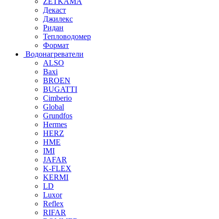
ZETKAMA
Декаст
Джилекс
Ридан
Тепловодомер
Формат
Водонагреватели
ALSO
Baxi
BROEN
BUGATTI
Cimberio
Global
Grundfos
Hermes
HERZ
HME
IMI
JAFAR
K-FLEX
KERMI
LD
Luxor
Reflex
RIFAR