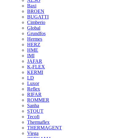
ALSO
Baxi
BROEN
BUGATTI
Cimberio
Global
Grundfos
Hermes
HERZ
HME
IMI
JAFAR
K-FLEX
KERMI
LD
Luxor
Reflex
RIFAR
ROMMER
Sanha
STOUT
Tecofi
Thermaflex
THERMAGENT
Viega