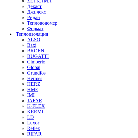
ZETKAMA
Декаст
Джилекс
Ридан
Тепловодомер
Формат
Теплоизоляция
ALSO
Baxi
BROEN
BUGATTI
Cimberio
Global
Grundfos
Hermes
HERZ
HME
IMI
JAFAR
K-FLEX
KERMI
LD
Luxor
Reflex
RIFAR