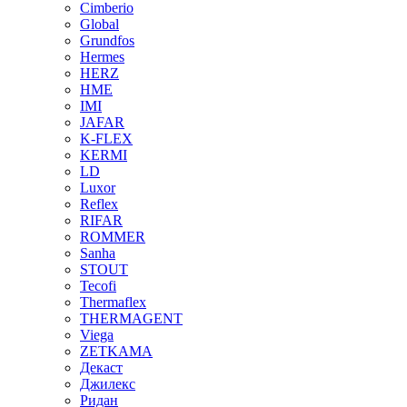
Cimberio
Global
Grundfos
Hermes
HERZ
HME
IMI
JAFAR
K-FLEX
KERMI
LD
Luxor
Reflex
RIFAR
ROMMER
Sanha
STOUT
Tecofi
Thermaflex
THERMAGENT
Viega
ZETKAMA
Декаст
Джилекс
Ридан