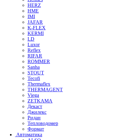
HERZ
HME
IMI
JAFAR
K-FLEX
KERMI
LD
Luxor
Reflex
RIFAR
ROMMER
Sanha
STOUT
Tecofi
Thermaflex
THERMAGENT
Viega
ZETKAMA
Декаст
Джилекс
Ридан
Тепловодомер
Формат
Автоматика