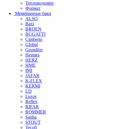
Тепловодомер
Формат
Мембранные баки
ALSO
Baxi
BROEN
BUGATTI
Cimberio
Global
Grundfos
Hermes
HERZ
HME
IMI
JAFAR
K-FLEX
KERMI
LD
Luxor
Reflex
RIFAR
ROMMER
Sanha
STOUT
Tecofi