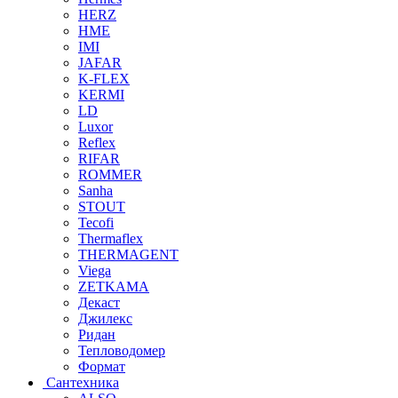
HERZ
HME
IMI
JAFAR
K-FLEX
KERMI
LD
Luxor
Reflex
RIFAR
ROMMER
Sanha
STOUT
Tecofi
Thermaflex
THERMAGENT
Viega
ZETKAMA
Декаст
Джилекс
Ридан
Тепловодомер
Формат
Сантехника