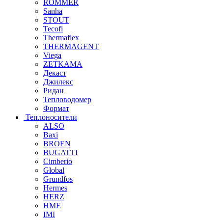
ROMMER
Sanha
STOUT
Tecofi
Thermaflex
THERMAGENT
Viega
ZETKAMA
Декаст
Джилекс
Ридан
Тепловодомер
Формат
Теплоносители
ALSO
Baxi
BROEN
BUGATTI
Cimberio
Global
Grundfos
Hermes
HERZ
HME
IMI