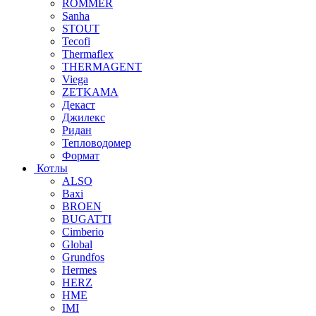
ROMMER
Sanha
STOUT
Tecofi
Thermaflex
THERMAGENT
Viega
ZETKAMA
Декаст
Джилекс
Ридан
Тепловодомер
Формат
Котлы
ALSO
Baxi
BROEN
BUGATTI
Cimberio
Global
Grundfos
Hermes
HERZ
HME
IMI