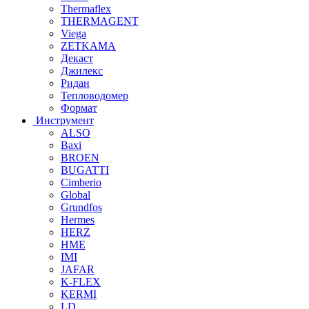
Thermaflex
THERMAGENT
Viega
ZETKAMA
Декаст
Джилекс
Ридан
Тепловодомер
Формат
Инструмент
ALSO
Baxi
BROEN
BUGATTI
Cimberio
Global
Grundfos
Hermes
HERZ
HME
IMI
JAFAR
K-FLEX
KERMI
LD