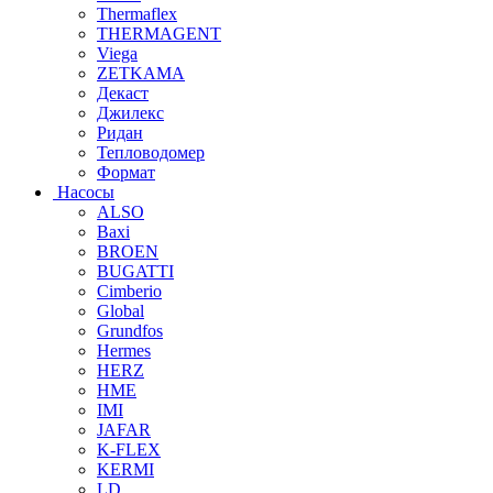
Thermaflex
THERMAGENT
Viega
ZETKAMA
Декаст
Джилекс
Ридан
Тепловодомер
Формат
Насосы
ALSO
Baxi
BROEN
BUGATTI
Cimberio
Global
Grundfos
Hermes
HERZ
HME
IMI
JAFAR
K-FLEX
KERMI
LD