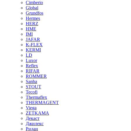
Cimberio
Global
Grundfos
Hermes
HERZ
HME
IMI
JAFAR
K-FLEX
KERMI
LD
Luxor
Reflex
RIFAR
ROMMER
Sanha
STOUT
Tecofi
Thermaflex
THERMAGENT
Viega
ZETKAMA
Декаст
Джилекс
Ридан