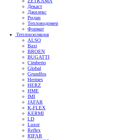
ZETKAMA
Декаст
Джилекс
Ридан
Тепловодомер
Формат
Теплоизоляция
ALSO
Baxi
BROEN
BUGATTI
Cimberio
Global
Grundfos
Hermes
HERZ
HME
IMI
JAFAR
K-FLEX
KERMI
LD
Luxor
Reflex
RIFAR