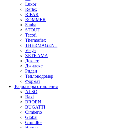
Luxor
Reflex
RIFAR
ROMMER
Sanha
STOUT
Tecofi
Thermaflex
THERMAGENT
Viega
ZETKAMA
Декаст
Джилекс
Ридан
Тепловодомер
Формат
Радиаторы отопления
ALSO
Baxi
BROEN
BUGATTI
Cimberio
Global
Grundfos
Hermes