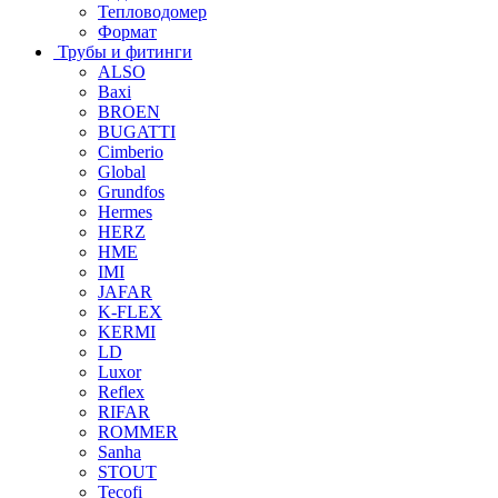
Тепловодомер
Формат
Трубы и фитинги
ALSO
Baxi
BROEN
BUGATTI
Cimberio
Global
Grundfos
Hermes
HERZ
HME
IMI
JAFAR
K-FLEX
KERMI
LD
Luxor
Reflex
RIFAR
ROMMER
Sanha
STOUT
Tecofi