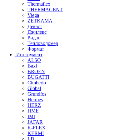
Thermaflex
THERMAGENT
Viega
ZETKAMA
Декаст
Джилекс
Ридан
Тепловодомер
Формат
Инструмент
ALSO
Baxi
BROEN
BUGATTI
Cimberio
Global
Grundfos
Hermes
HERZ
HME
IMI
JAFAR
K-FLEX
KERMI
LD