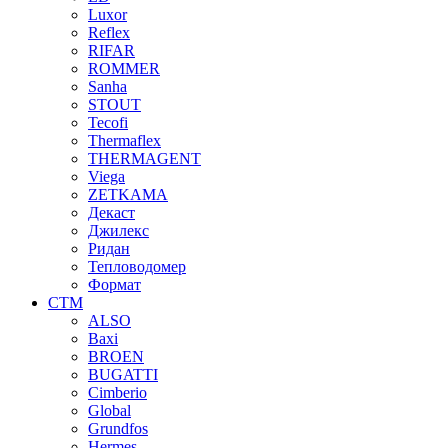
Luxor
Reflex
RIFAR
ROMMER
Sanha
STOUT
Tecofi
Thermaflex
THERMAGENT
Viega
ZETKAMA
Декаст
Джилекс
Ридан
Тепловодомер
Формат
СТМ
ALSO
Baxi
BROEN
BUGATTI
Cimberio
Global
Grundfos
Hermes