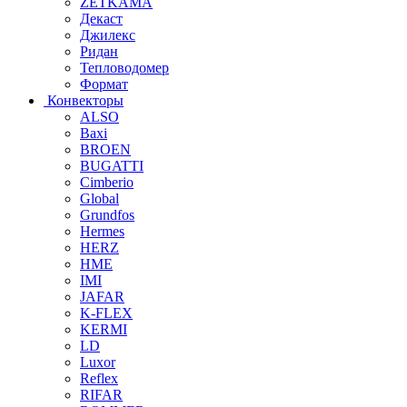
ZETKAMA
Декаст
Джилекс
Ридан
Тепловодомер
Формат
Конвекторы
ALSO
Baxi
BROEN
BUGATTI
Cimberio
Global
Grundfos
Hermes
HERZ
HME
IMI
JAFAR
K-FLEX
KERMI
LD
Luxor
Reflex
RIFAR