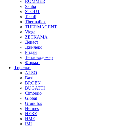
ROMMER
Sanha
STOUT
Tecofi
Thermaflex
THERMAGENT
Viega
ZETKAMA
Декаст
Джилекс
Ридан
Тепловодомер
Формат
Горелки
ALSO
Baxi
BROEN
BUGATTI
Cimberio
Global
Grundfos
Hermes
HERZ
HME
IMI