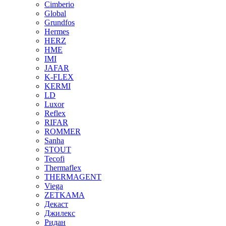
Cimberio
Global
Grundfos
Hermes
HERZ
HME
IMI
JAFAR
K-FLEX
KERMI
LD
Luxor
Reflex
RIFAR
ROMMER
Sanha
STOUT
Tecofi
Thermaflex
THERMAGENT
Viega
ZETKAMA
Декаст
Джилекс
Ридан