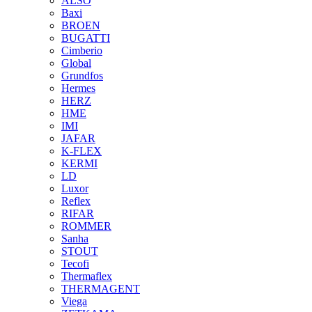
ALSO
Baxi
BROEN
BUGATTI
Cimberio
Global
Grundfos
Hermes
HERZ
HME
IMI
JAFAR
K-FLEX
KERMI
LD
Luxor
Reflex
RIFAR
ROMMER
Sanha
STOUT
Tecofi
Thermaflex
THERMAGENT
Viega