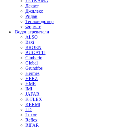
ZETKAMA
Декаст
Джилекс
Ридан
Тепловодомер
Формат
Водонагреватели
ALSO
Baxi
BROEN
BUGATTI
Cimberio
Global
Grundfos
Hermes
HERZ
HME
IMI
JAFAR
K-FLEX
KERMI
LD
Luxor
Reflex
RIFAR