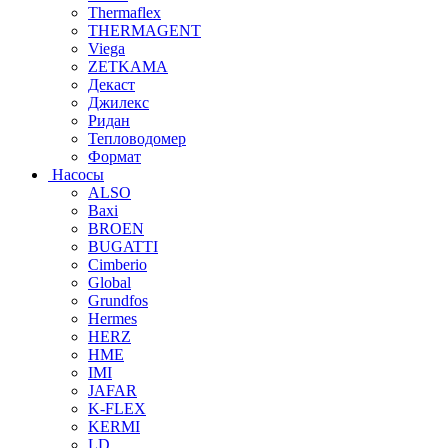
Thermaflex
THERMAGENT
Viega
ZETKAMA
Декаст
Джилекс
Ридан
Тепловодомер
Формат
Насосы
ALSO
Baxi
BROEN
BUGATTI
Cimberio
Global
Grundfos
Hermes
HERZ
HME
IMI
JAFAR
K-FLEX
KERMI
LD