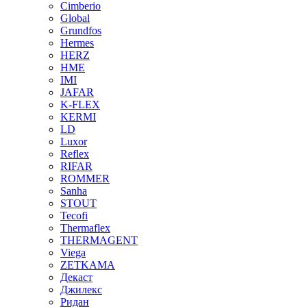
Cimberio
Global
Grundfos
Hermes
HERZ
HME
IMI
JAFAR
K-FLEX
KERMI
LD
Luxor
Reflex
RIFAR
ROMMER
Sanha
STOUT
Tecofi
Thermaflex
THERMAGENT
Viega
ZETKAMA
Декаст
Джилекс
Ридан