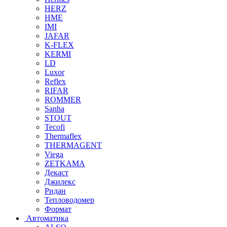
HERZ
HME
IMI
JAFAR
K-FLEX
KERMI
LD
Luxor
Reflex
RIFAR
ROMMER
Sanha
STOUT
Tecofi
Thermaflex
THERMAGENT
Viega
ZETKAMA
Декаст
Джилекс
Ридан
Тепловодомер
Формат
Автоматика