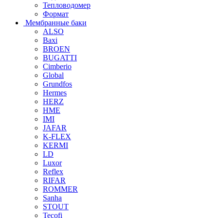
Тепловодомер
Формат
Мембранные баки
ALSO
Baxi
BROEN
BUGATTI
Cimberio
Global
Grundfos
Hermes
HERZ
HME
IMI
JAFAR
K-FLEX
KERMI
LD
Luxor
Reflex
RIFAR
ROMMER
Sanha
STOUT
Tecofi