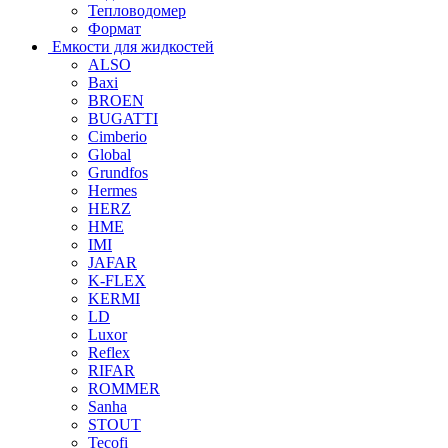
Тепловодомер
Формат
Емкости для жидкостей
ALSO
Baxi
BROEN
BUGATTI
Cimberio
Global
Grundfos
Hermes
HERZ
HME
IMI
JAFAR
K-FLEX
KERMI
LD
Luxor
Reflex
RIFAR
ROMMER
Sanha
STOUT
Tecofi