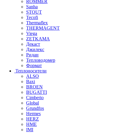
ROMMER
Sanha
STOUT
Tecofi
Thermaflex
THERMAGENT
Viega
ZETKAMA
Декаст
Джилекс
Ридан
Тепловодомер
Формат
Теплоносители
ALSO
Baxi
BROEN
BUGATTI
Cimberio
Global
Grundfos
Hermes
HERZ
HME
IMI