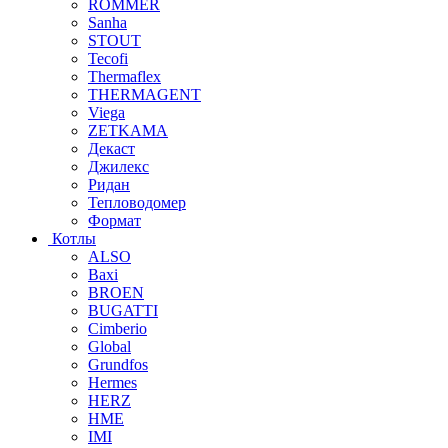
ROMMER
Sanha
STOUT
Tecofi
Thermaflex
THERMAGENT
Viega
ZETKAMA
Декаст
Джилекс
Ридан
Тепловодомер
Формат
Котлы
ALSO
Baxi
BROEN
BUGATTI
Cimberio
Global
Grundfos
Hermes
HERZ
HME
IMI