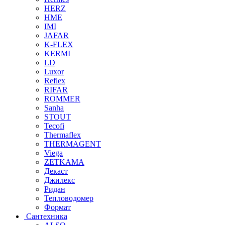
HERZ
HME
IMI
JAFAR
K-FLEX
KERMI
LD
Luxor
Reflex
RIFAR
ROMMER
Sanha
STOUT
Tecofi
Thermaflex
THERMAGENT
Viega
ZETKAMA
Декаст
Джилекс
Ридан
Тепловодомер
Формат
Сантехника