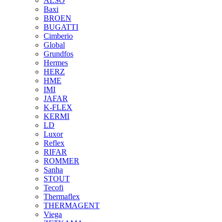
ALSO
Baxi
BROEN
BUGATTI
Cimberio
Global
Grundfos
Hermes
HERZ
HME
IMI
JAFAR
K-FLEX
KERMI
LD
Luxor
Reflex
RIFAR
ROMMER
Sanha
STOUT
Tecofi
Thermaflex
THERMAGENT
Viega