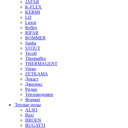
JAFAR
K-FLEX
KERMI
LD
Luxor
Reflex
RIFAR
ROMMER
Sanha
STOUT
Tecofi
Thermaflex
THERMAGENT
Viega
ZETKAMA
Декаст
Джилекс
Ридан
Тепловодомер
Формат
Теплые полы
ALSO
Baxi
BROEN
BUGATTI