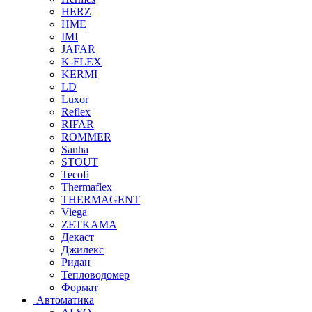
HERZ
HME
IMI
JAFAR
K-FLEX
KERMI
LD
Luxor
Reflex
RIFAR
ROMMER
Sanha
STOUT
Tecofi
Thermaflex
THERMAGENT
Viega
ZETKAMA
Декаст
Джилекс
Ридан
Тепловодомер
Формат
Автоматика