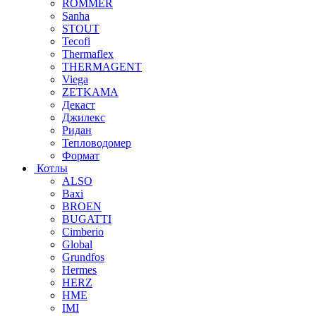
ROMMER
Sanha
STOUT
Tecofi
Thermaflex
THERMAGENT
Viega
ZETKAMA
Декаст
Джилекс
Ридан
Тепловодомер
Формат
Котлы
ALSO
Baxi
BROEN
BUGATTI
Cimberio
Global
Grundfos
Hermes
HERZ
HME
IMI