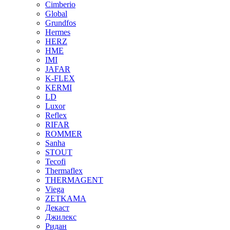
Cimberio
Global
Grundfos
Hermes
HERZ
HME
IMI
JAFAR
K-FLEX
KERMI
LD
Luxor
Reflex
RIFAR
ROMMER
Sanha
STOUT
Tecofi
Thermaflex
THERMAGENT
Viega
ZETKAMA
Декаст
Джилекс
Ридан