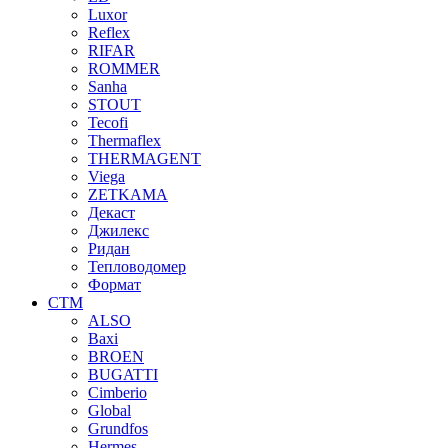
Luxor
Reflex
RIFAR
ROMMER
Sanha
STOUT
Tecofi
Thermaflex
THERMAGENT
Viega
ZETKAMA
Декаст
Джилекс
Ридан
Тепловодомер
Формат
СТМ
ALSO
Baxi
BROEN
BUGATTI
Cimberio
Global
Grundfos
Hermes