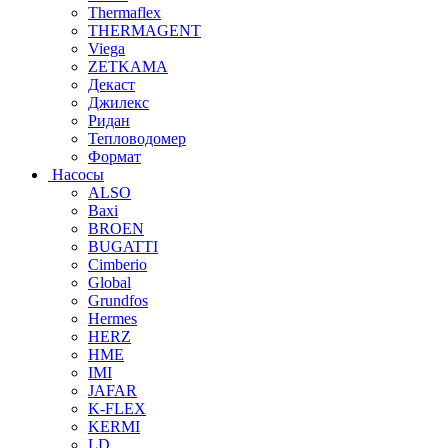
Thermaflex
THERMAGENT
Viega
ZETKAMA
Декаст
Джилекс
Ридан
Тепловодомер
Формат
Насосы
ALSO
Baxi
BROEN
BUGATTI
Cimberio
Global
Grundfos
Hermes
HERZ
HME
IMI
JAFAR
K-FLEX
KERMI
LD