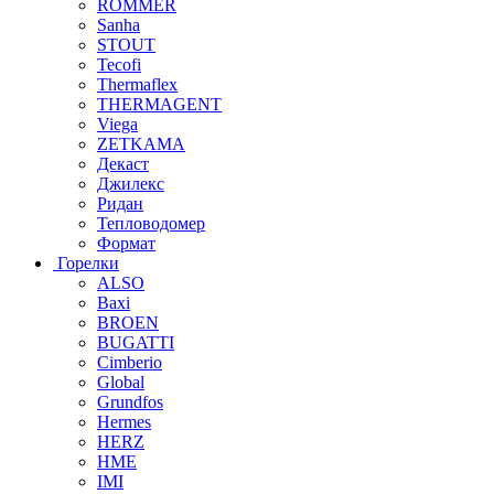
ROMMER
Sanha
STOUT
Tecofi
Thermaflex
THERMAGENT
Viega
ZETKAMA
Декаст
Джилекс
Ридан
Тепловодомер
Формат
Горелки
ALSO
Baxi
BROEN
BUGATTI
Cimberio
Global
Grundfos
Hermes
HERZ
HME
IMI