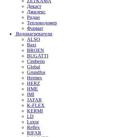
ZETKAMA
Декаст
Джилекс
Ридан
Тепловодомер
Формат
Водонагреватели
ALSO
Baxi
BROEN
BUGATTI
Cimberio
Global
Grundfos
Hermes
HERZ
HME
IMI
JAFAR
K-FLEX
KERMI
LD
Luxor
Reflex
RIFAR