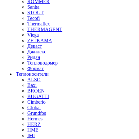
ROMMER
Sanha
STOUT
Tecofi
Thermaflex
THERMAGENT
Viega
ZETKAMA
Декаст
Джилекс
Ридан
Тепловодомер
Формат
Теплоносители
ALSO
Baxi
BROEN
BUGATTI
Cimberio
Global
Grundfos
Hermes
HERZ
HME
IMI