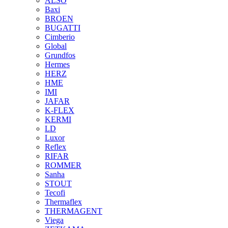
ALSO
Baxi
BROEN
BUGATTI
Cimberio
Global
Grundfos
Hermes
HERZ
HME
IMI
JAFAR
K-FLEX
KERMI
LD
Luxor
Reflex
RIFAR
ROMMER
Sanha
STOUT
Tecofi
Thermaflex
THERMAGENT
Viega