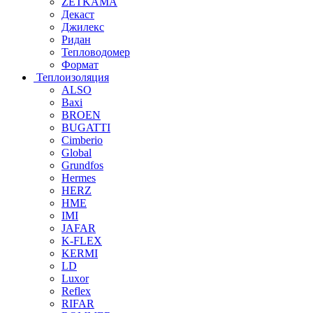
ZETKAMA
Декаст
Джилекс
Ридан
Тепловодомер
Формат
Теплоизоляция
ALSO
Baxi
BROEN
BUGATTI
Cimberio
Global
Grundfos
Hermes
HERZ
HME
IMI
JAFAR
K-FLEX
KERMI
LD
Luxor
Reflex
RIFAR