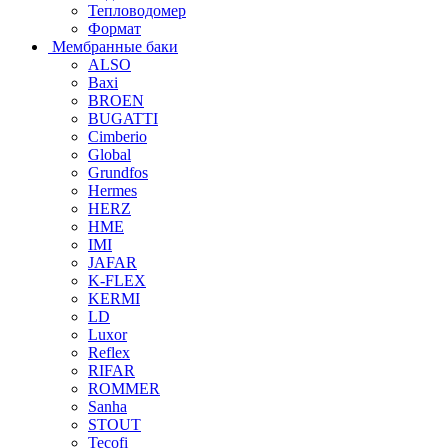
Тепловодомер
Формат
Мембранные баки
ALSO
Baxi
BROEN
BUGATTI
Cimberio
Global
Grundfos
Hermes
HERZ
HME
IMI
JAFAR
K-FLEX
KERMI
LD
Luxor
Reflex
RIFAR
ROMMER
Sanha
STOUT
Tecofi