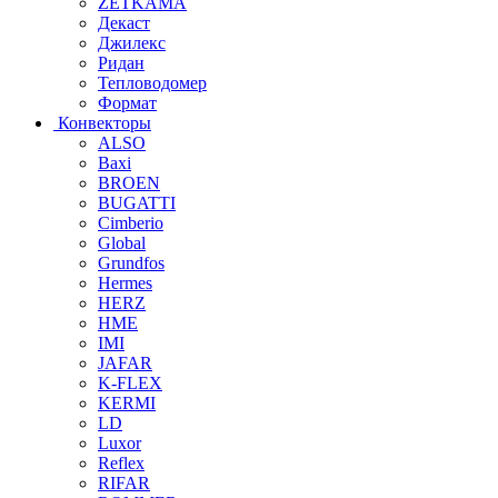
ZETKAMA
Декаст
Джилекс
Ридан
Тепловодомер
Формат
Конвекторы
ALSO
Baxi
BROEN
BUGATTI
Cimberio
Global
Grundfos
Hermes
HERZ
HME
IMI
JAFAR
K-FLEX
KERMI
LD
Luxor
Reflex
RIFAR