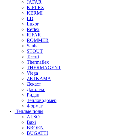
JAFAR
K-FLEX
KERMI
LD
Luxor
Reflex
RIFAR
ROMMER
Sanha
STOUT
Tecofi
Thermaflex
THERMAGENT
Viega
ZETKAMA
Декаст
Джилекс
Ридан
Тепловодомер
Формат
Теплые полы
ALSO
Baxi
BROEN
BUGATTI