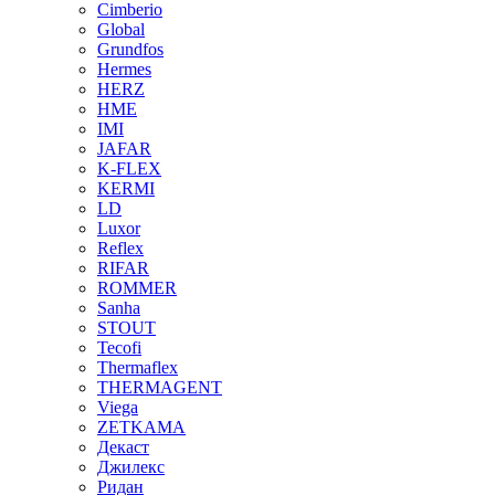
Cimberio
Global
Grundfos
Hermes
HERZ
HME
IMI
JAFAR
K-FLEX
KERMI
LD
Luxor
Reflex
RIFAR
ROMMER
Sanha
STOUT
Tecofi
Thermaflex
THERMAGENT
Viega
ZETKAMA
Декаст
Джилекс
Ридан