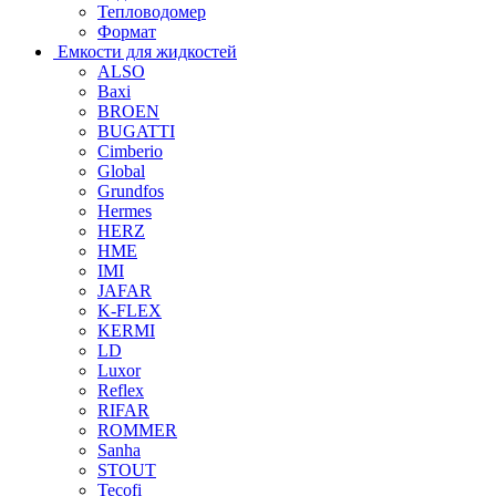
Тепловодомер
Формат
Емкости для жидкостей
ALSO
Baxi
BROEN
BUGATTI
Cimberio
Global
Grundfos
Hermes
HERZ
HME
IMI
JAFAR
K-FLEX
KERMI
LD
Luxor
Reflex
RIFAR
ROMMER
Sanha
STOUT
Tecofi