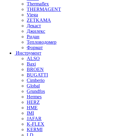
Thermaflex
THERMAGENT
Viega
ZETKAMA
Декаст
Джилекс
Ридан
Тепловодомер
Формат
Инструмент
ALSO
Baxi
BROEN
BUGATTI
Cimberio
Global
Grundfos
Hermes
HERZ
HME
IMI
JAFAR
K-FLEX
KERMI
LD