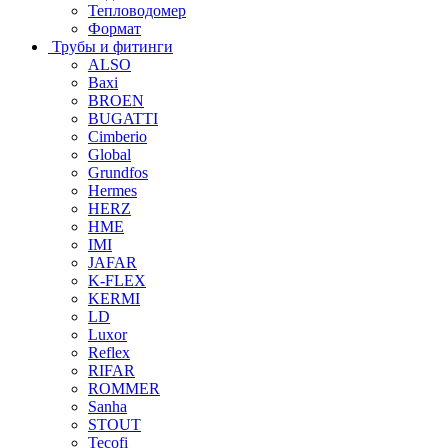
Тепловодомер
Формат
Трубы и фитинги
ALSO
Baxi
BROEN
BUGATTI
Cimberio
Global
Grundfos
Hermes
HERZ
HME
IMI
JAFAR
K-FLEX
KERMI
LD
Luxor
Reflex
RIFAR
ROMMER
Sanha
STOUT
Tecofi