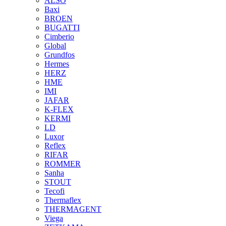
ALSO
Baxi
BROEN
BUGATTI
Cimberio
Global
Grundfos
Hermes
HERZ
HME
IMI
JAFAR
K-FLEX
KERMI
LD
Luxor
Reflex
RIFAR
ROMMER
Sanha
STOUT
Tecofi
Thermaflex
THERMAGENT
Viega