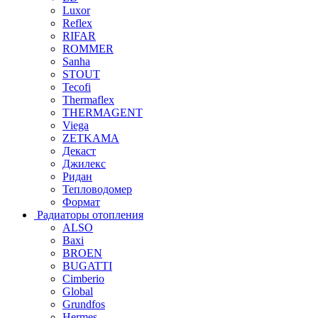
Luxor
Reflex
RIFAR
ROMMER
Sanha
STOUT
Tecofi
Thermaflex
THERMAGENT
Viega
ZETKAMA
Декаст
Джилекс
Ридан
Тепловодомер
Формат
Радиаторы отопления
ALSO
Baxi
BROEN
BUGATTI
Cimberio
Global
Grundfos
Hermes