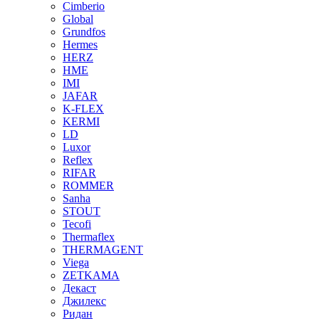
Cimberio
Global
Grundfos
Hermes
HERZ
HME
IMI
JAFAR
K-FLEX
KERMI
LD
Luxor
Reflex
RIFAR
ROMMER
Sanha
STOUT
Tecofi
Thermaflex
THERMAGENT
Viega
ZETKAMA
Декаст
Джилекс
Ридан