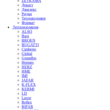
ZETKAMA
Декаст
Джилекс
Ридан
Тепловодомер
Формат
Теплоизоляция
ALSO
Baxi
BROEN
BUGATTI
Cimberio
Global
Grundfos
Hermes
HERZ
HME
IMI
JAFAR
K-FLEX
KERMI
LD
Luxor
Reflex
RIFAR