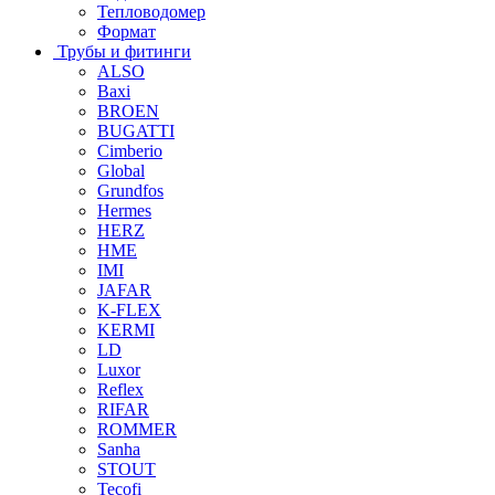
Тепловодомер
Формат
Трубы и фитинги
ALSO
Baxi
BROEN
BUGATTI
Cimberio
Global
Grundfos
Hermes
HERZ
HME
IMI
JAFAR
K-FLEX
KERMI
LD
Luxor
Reflex
RIFAR
ROMMER
Sanha
STOUT
Tecofi