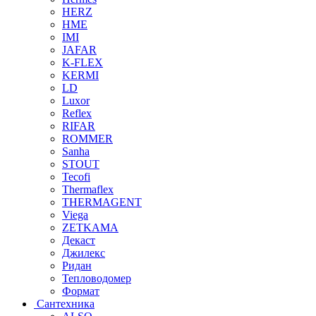
HERZ
HME
IMI
JAFAR
K-FLEX
KERMI
LD
Luxor
Reflex
RIFAR
ROMMER
Sanha
STOUT
Tecofi
Thermaflex
THERMAGENT
Viega
ZETKAMA
Декаст
Джилекс
Ридан
Тепловодомер
Формат
Сантехника