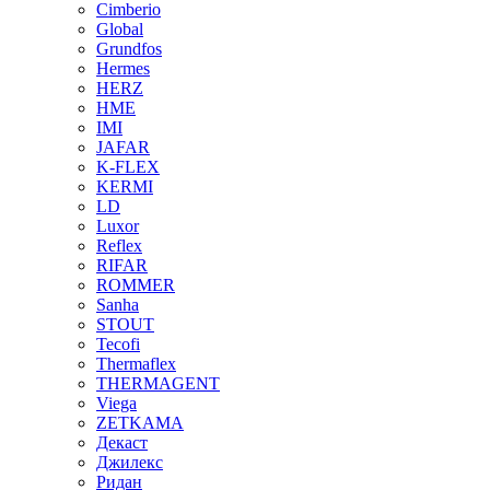
Cimberio
Global
Grundfos
Hermes
HERZ
HME
IMI
JAFAR
K-FLEX
KERMI
LD
Luxor
Reflex
RIFAR
ROMMER
Sanha
STOUT
Tecofi
Thermaflex
THERMAGENT
Viega
ZETKAMA
Декаст
Джилекс
Ридан