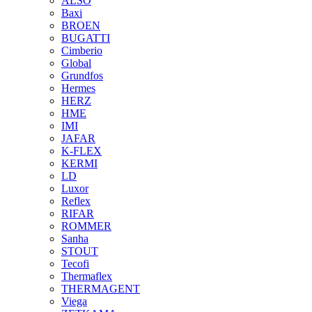
ALSO
Baxi
BROEN
BUGATTI
Cimberio
Global
Grundfos
Hermes
HERZ
HME
IMI
JAFAR
K-FLEX
KERMI
LD
Luxor
Reflex
RIFAR
ROMMER
Sanha
STOUT
Tecofi
Thermaflex
THERMAGENT
Viega