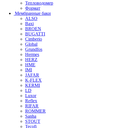
Тепловодомер
Формат
Мембранные баки
ALSO
Baxi
BROEN
BUGATTI
Cimberio
Global
Grundfos
Hermes
HERZ
HME
IMI
JAFAR
K-FLEX
KERMI
LD
Luxor
Reflex
RIFAR
ROMMER
Sanha
STOUT
Tecofi