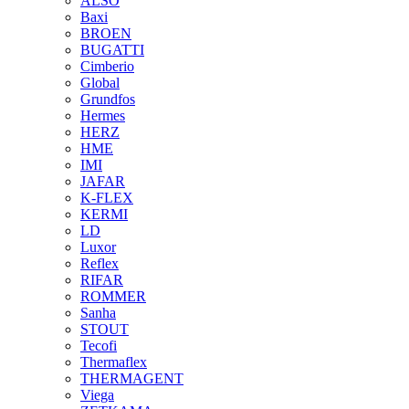
ALSO
Baxi
BROEN
BUGATTI
Cimberio
Global
Grundfos
Hermes
HERZ
HME
IMI
JAFAR
K-FLEX
KERMI
LD
Luxor
Reflex
RIFAR
ROMMER
Sanha
STOUT
Tecofi
Thermaflex
THERMAGENT
Viega