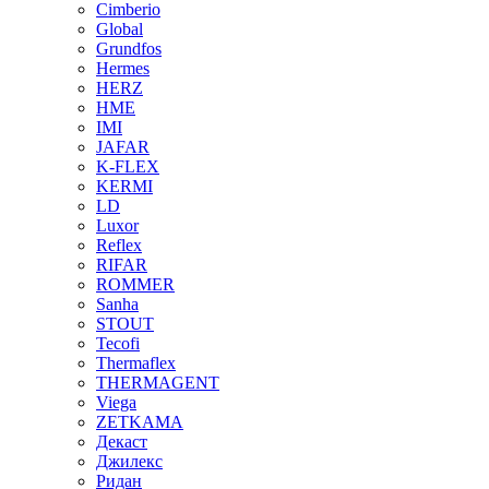
Cimberio
Global
Grundfos
Hermes
HERZ
HME
IMI
JAFAR
K-FLEX
KERMI
LD
Luxor
Reflex
RIFAR
ROMMER
Sanha
STOUT
Tecofi
Thermaflex
THERMAGENT
Viega
ZETKAMA
Декаст
Джилекс
Ридан