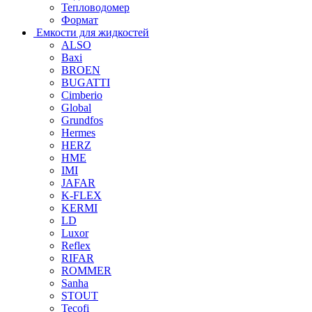
Тепловодомер
Формат
Емкости для жидкостей
ALSO
Baxi
BROEN
BUGATTI
Cimberio
Global
Grundfos
Hermes
HERZ
HME
IMI
JAFAR
K-FLEX
KERMI
LD
Luxor
Reflex
RIFAR
ROMMER
Sanha
STOUT
Tecofi