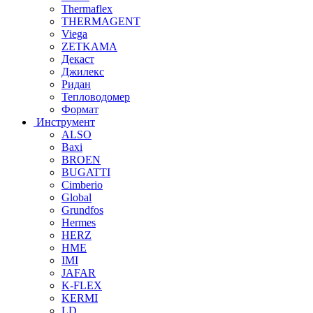
Thermaflex
THERMAGENT
Viega
ZETKAMA
Декаст
Джилекс
Ридан
Тепловодомер
Формат
Инструмент
ALSO
Baxi
BROEN
BUGATTI
Cimberio
Global
Grundfos
Hermes
HERZ
HME
IMI
JAFAR
K-FLEX
KERMI
LD