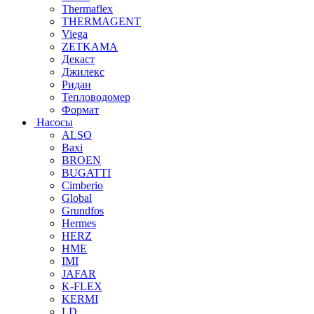
Thermaflex
THERMAGENT
Viega
ZETKAMA
Декаст
Джилекс
Ридан
Тепловодомер
Формат
Насосы
ALSO
Baxi
BROEN
BUGATTI
Cimberio
Global
Grundfos
Hermes
HERZ
HME
IMI
JAFAR
K-FLEX
KERMI
LD