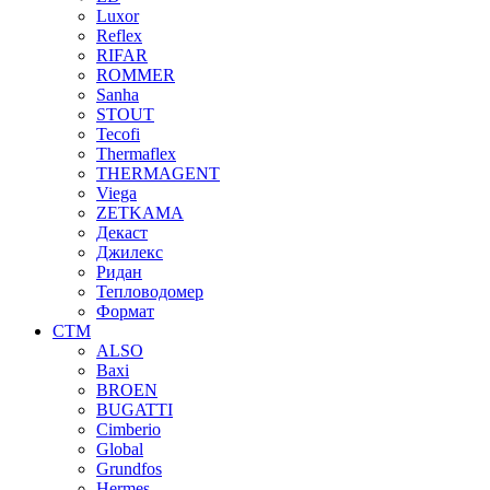
Luxor
Reflex
RIFAR
ROMMER
Sanha
STOUT
Tecofi
Thermaflex
THERMAGENT
Viega
ZETKAMA
Декаст
Джилекс
Ридан
Тепловодомер
Формат
СТМ
ALSO
Baxi
BROEN
BUGATTI
Cimberio
Global
Grundfos
Hermes