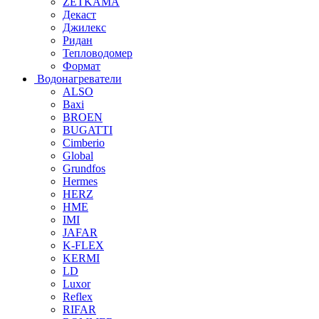
ZETKAMA
Декаст
Джилекс
Ридан
Тепловодомер
Формат
Водонагреватели
ALSO
Baxi
BROEN
BUGATTI
Cimberio
Global
Grundfos
Hermes
HERZ
HME
IMI
JAFAR
K-FLEX
KERMI
LD
Luxor
Reflex
RIFAR