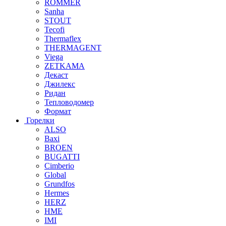
ROMMER
Sanha
STOUT
Tecofi
Thermaflex
THERMAGENT
Viega
ZETKAMA
Декаст
Джилекс
Ридан
Тепловодомер
Формат
Горелки
ALSO
Baxi
BROEN
BUGATTI
Cimberio
Global
Grundfos
Hermes
HERZ
HME
IMI