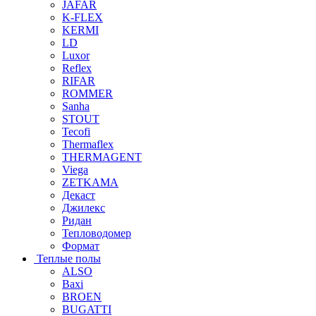
JAFAR
K-FLEX
KERMI
LD
Luxor
Reflex
RIFAR
ROMMER
Sanha
STOUT
Tecofi
Thermaflex
THERMAGENT
Viega
ZETKAMA
Декаст
Джилекс
Ридан
Тепловодомер
Формат
Теплые полы
ALSO
Baxi
BROEN
BUGATTI