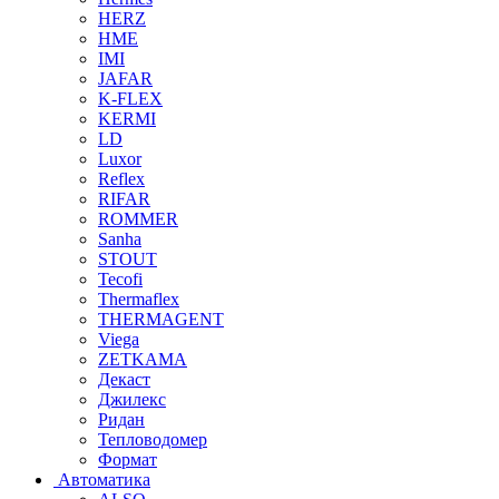
HERZ
HME
IMI
JAFAR
K-FLEX
KERMI
LD
Luxor
Reflex
RIFAR
ROMMER
Sanha
STOUT
Tecofi
Thermaflex
THERMAGENT
Viega
ZETKAMA
Декаст
Джилекс
Ридан
Тепловодомер
Формат
Автоматика