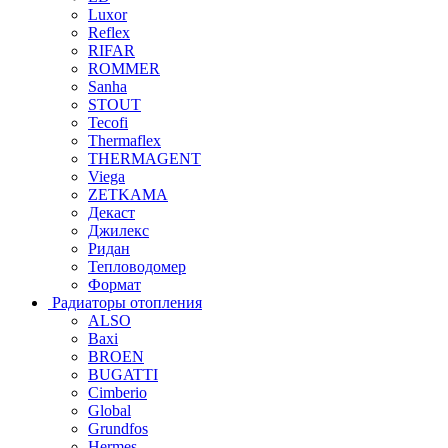
Luxor
Reflex
RIFAR
ROMMER
Sanha
STOUT
Tecofi
Thermaflex
THERMAGENT
Viega
ZETKAMA
Декаст
Джилекс
Ридан
Тепловодомер
Формат
Радиаторы отопления
ALSO
Baxi
BROEN
BUGATTI
Cimberio
Global
Grundfos
Hermes