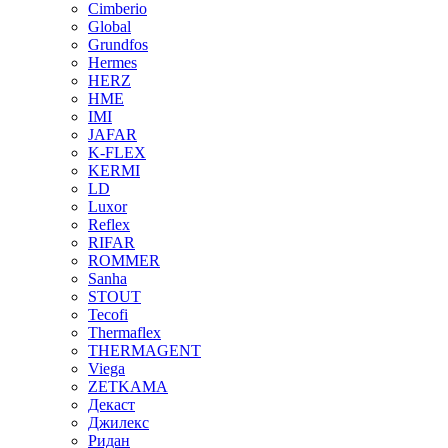
Cimberio
Global
Grundfos
Hermes
HERZ
HME
IMI
JAFAR
K-FLEX
KERMI
LD
Luxor
Reflex
RIFAR
ROMMER
Sanha
STOUT
Tecofi
Thermaflex
THERMAGENT
Viega
ZETKAMA
Декаст
Джилекс
Ридан