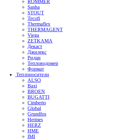
ROMMER
Sanha
STOUT
Tecofi
Thermaflex
THERMAGENT
Viega
ZETKAMA
Декаст
Джилекс
Ридан
Тепловодомер
Формат
Теплоносители
ALSO
Baxi
BROEN
BUGATTI
Cimberio
Global
Grundfos
Hermes
HERZ
HME
IMI