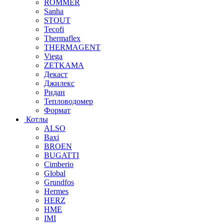
ROMMER
Sanha
STOUT
Tecofi
Thermaflex
THERMAGENT
Viega
ZETKAMA
Декаст
Джилекс
Ридан
Тепловодомер
Формат
Котлы
ALSO
Baxi
BROEN
BUGATTI
Cimberio
Global
Grundfos
Hermes
HERZ
HME
IMI