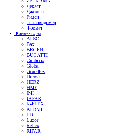
ZETKAMA
Декаст
Джилекс
Ридан
Тепловодомер
Формат
Конвекторы
ALSO
Baxi
BROEN
BUGATTI
Cimberio
Global
Grundfos
Hermes
HERZ
HME
IMI
JAFAR
K-FLEX
KERMI
LD
Luxor
Reflex
RIFAR