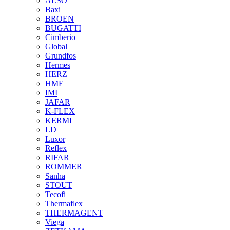
ALSO
Baxi
BROEN
BUGATTI
Cimberio
Global
Grundfos
Hermes
HERZ
HME
IMI
JAFAR
K-FLEX
KERMI
LD
Luxor
Reflex
RIFAR
ROMMER
Sanha
STOUT
Tecofi
Thermaflex
THERMAGENT
Viega