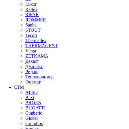
Luxor
Reflex
RIFAR
ROMMER
Sanha
STOUT
Tecofi
Thermaflex
THERMAGENT
Viega
ZETKAMA
Декаст
Джилекс
Ридан
Тепловодомер
Формат
СТМ
ALSO
Baxi
BROEN
BUGATTI
Cimberio
Global
Grundfos
Hermes