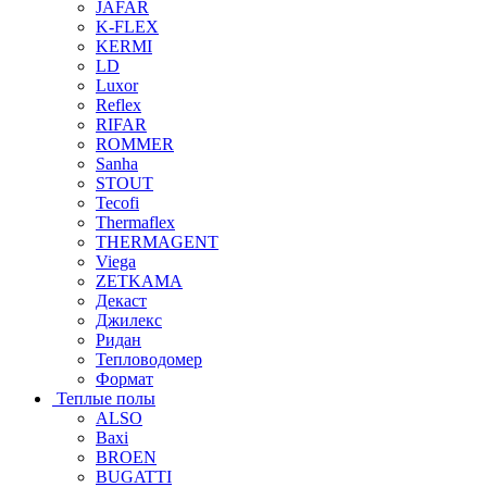
JAFAR
K-FLEX
KERMI
LD
Luxor
Reflex
RIFAR
ROMMER
Sanha
STOUT
Tecofi
Thermaflex
THERMAGENT
Viega
ZETKAMA
Декаст
Джилекс
Ридан
Тепловодомер
Формат
Теплые полы
ALSO
Baxi
BROEN
BUGATTI