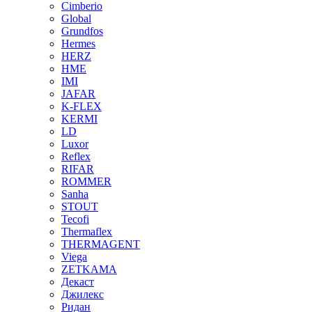
Cimberio
Global
Grundfos
Hermes
HERZ
HME
IMI
JAFAR
K-FLEX
KERMI
LD
Luxor
Reflex
RIFAR
ROMMER
Sanha
STOUT
Tecofi
Thermaflex
THERMAGENT
Viega
ZETKAMA
Декаст
Джилекс
Ридан