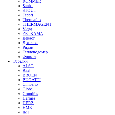
ROMMER
Sanha
STOUT
Tecofi
Thermaflex
THERMAGENT
Viega
ZETKAMA
Декаст
Джилекс
Ридан
Тепловодомер
Формат
Горелки
ALSO
Baxi
BROEN
BUGATTI
Cimberio
Global
Grundfos
Hermes
HERZ
HME
IMI