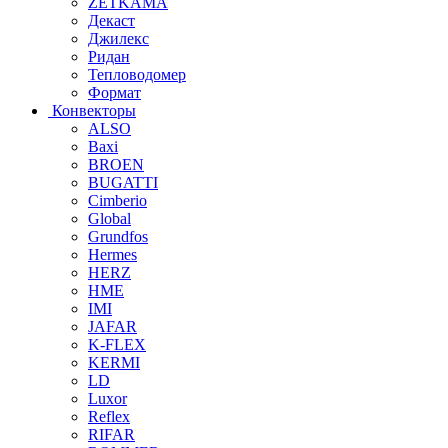
ZETKAMA
Декаст
Джилекс
Ридан
Тепловодомер
Формат
Конвекторы
ALSO
Baxi
BROEN
BUGATTI
Cimberio
Global
Grundfos
Hermes
HERZ
HME
IMI
JAFAR
K-FLEX
KERMI
LD
Luxor
Reflex
RIFAR