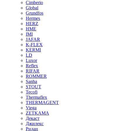
Cimberio
Global
Grundfos
Hermes
HERZ
HME
IMI
JAFAR
K-FLEX
KERMI
LD
Luxor
Reflex
RIFAR
ROMMER
Sanha
STOUT
Tecofi
Thermaflex
THERMAGENT
Viega
ZETKAMA
Декаст
Джилекс
Ридан