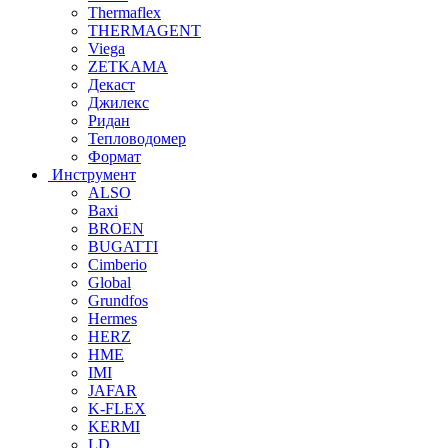
Thermaflex
THERMAGENT
Viega
ZETKAMA
Декаст
Джилекс
Ридан
Тепловодомер
Формат
Инструмент
ALSO
Baxi
BROEN
BUGATTI
Cimberio
Global
Grundfos
Hermes
HERZ
HME
IMI
JAFAR
K-FLEX
KERMI
LD