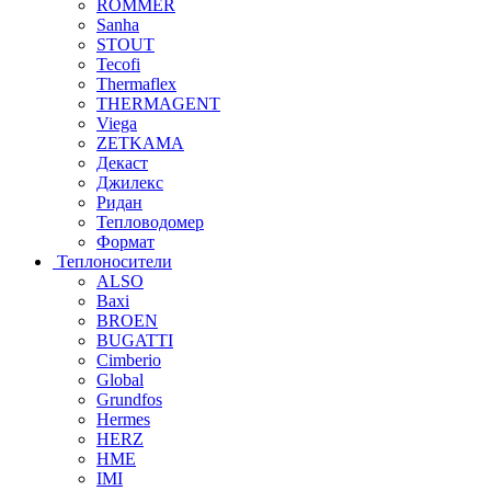
ROMMER
Sanha
STOUT
Tecofi
Thermaflex
THERMAGENT
Viega
ZETKAMA
Декаст
Джилекс
Ридан
Тепловодомер
Формат
Теплоносители
ALSO
Baxi
BROEN
BUGATTI
Cimberio
Global
Grundfos
Hermes
HERZ
HME
IMI