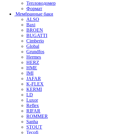
Тепловодомер
Формат
Мембранные баки
ALSO
Baxi
BROEN
BUGATTI
Cimberio
Global
Grundfos
Hermes
HERZ
HME
IMI
JAFAR
K-FLEX
KERMI
LD
Luxor
Reflex
RIFAR
ROMMER
Sanha
STOUT
Tecofi