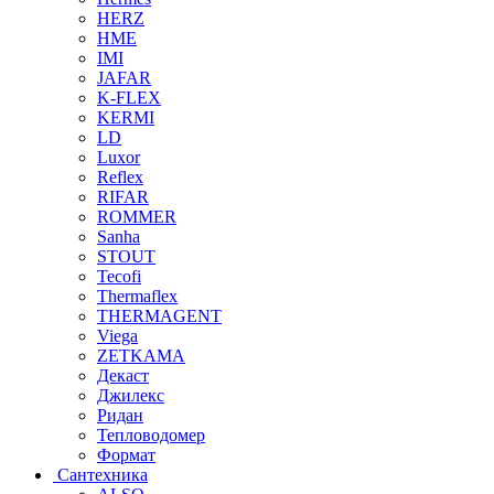
HERZ
HME
IMI
JAFAR
K-FLEX
KERMI
LD
Luxor
Reflex
RIFAR
ROMMER
Sanha
STOUT
Tecofi
Thermaflex
THERMAGENT
Viega
ZETKAMA
Декаст
Джилекс
Ридан
Тепловодомер
Формат
Сантехника