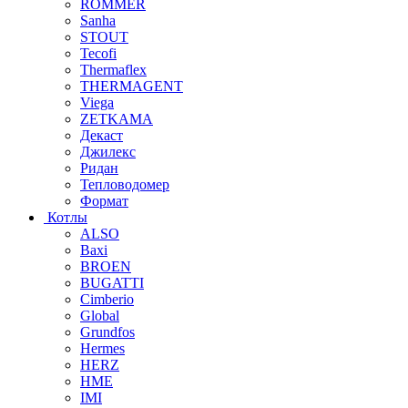
ROMMER
Sanha
STOUT
Tecofi
Thermaflex
THERMAGENT
Viega
ZETKAMA
Декаст
Джилекс
Ридан
Тепловодомер
Формат
Котлы
ALSO
Baxi
BROEN
BUGATTI
Cimberio
Global
Grundfos
Hermes
HERZ
HME
IMI