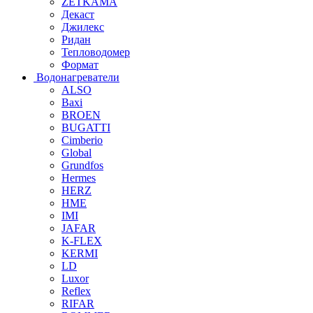
ZETKAMA
Декаст
Джилекс
Ридан
Тепловодомер
Формат
Водонагреватели
ALSO
Baxi
BROEN
BUGATTI
Cimberio
Global
Grundfos
Hermes
HERZ
HME
IMI
JAFAR
K-FLEX
KERMI
LD
Luxor
Reflex
RIFAR