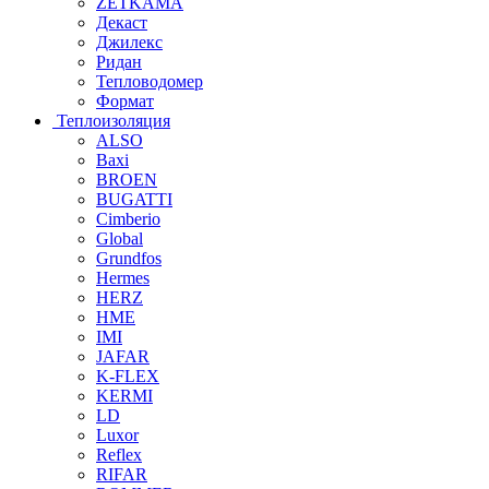
ZETKAMA
Декаст
Джилекс
Ридан
Тепловодомер
Формат
Теплоизоляция
ALSO
Baxi
BROEN
BUGATTI
Cimberio
Global
Grundfos
Hermes
HERZ
HME
IMI
JAFAR
K-FLEX
KERMI
LD
Luxor
Reflex
RIFAR