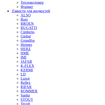
Тепловодомер
Формат
Емкости для жидкостей
ALSO
Baxi
BROEN
BUGATTI
Cimberio
Global
Grundfos
Hermes
HERZ
HME
IMI
JAFAR
K-FLEX
KERMI
LD
Luxor
Reflex
RIFAR
ROMMER
Sanha
STOUT
Tecofi