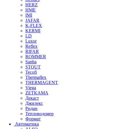
HERZ
HME
IMI
JAFAR
K-FLEX
KERMI
LD
Luxor
Reflex
RIFAR
ROMMER
Sanha
STOUT
Tecofi
Thermaflex
THERMAGENT
Viega
ZETKAMA
Декаст
Джилекс
Ридан
Тепловодомер
Формат
Автоматика