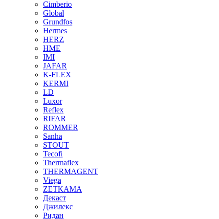
Cimberio
Global
Grundfos
Hermes
HERZ
HME
IMI
JAFAR
K-FLEX
KERMI
LD
Luxor
Reflex
RIFAR
ROMMER
Sanha
STOUT
Tecofi
Thermaflex
THERMAGENT
Viega
ZETKAMA
Декаст
Джилекс
Ридан