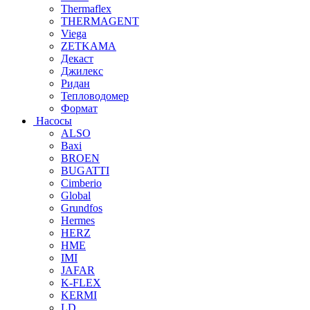
Thermaflex
THERMAGENT
Viega
ZETKAMA
Декаст
Джилекс
Ридан
Тепловодомер
Формат
Насосы
ALSO
Baxi
BROEN
BUGATTI
Cimberio
Global
Grundfos
Hermes
HERZ
HME
IMI
JAFAR
K-FLEX
KERMI
LD