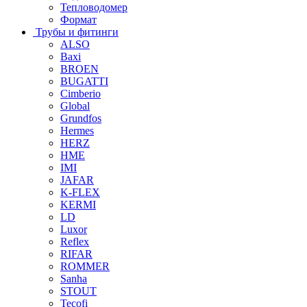
Тепловодомер
Формат
Трубы и фитинги
ALSO
Baxi
BROEN
BUGATTI
Cimberio
Global
Grundfos
Hermes
HERZ
HME
IMI
JAFAR
K-FLEX
KERMI
LD
Luxor
Reflex
RIFAR
ROMMER
Sanha
STOUT
Tecofi