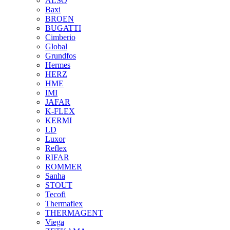
ALSO
Baxi
BROEN
BUGATTI
Cimberio
Global
Grundfos
Hermes
HERZ
HME
IMI
JAFAR
K-FLEX
KERMI
LD
Luxor
Reflex
RIFAR
ROMMER
Sanha
STOUT
Tecofi
Thermaflex
THERMAGENT
Viega