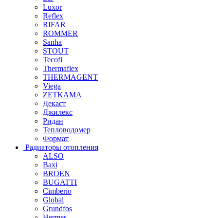
Luxor
Reflex
RIFAR
ROMMER
Sanha
STOUT
Tecofi
Thermaflex
THERMAGENT
Viega
ZETKAMA
Декаст
Джилекс
Ридан
Тепловодомер
Формат
Радиаторы отопления
ALSO
Baxi
BROEN
BUGATTI
Cimberio
Global
Grundfos
Hermes