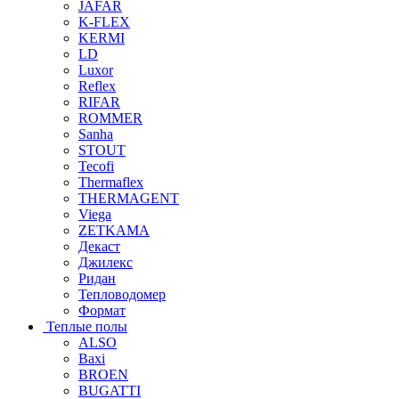
JAFAR
K-FLEX
KERMI
LD
Luxor
Reflex
RIFAR
ROMMER
Sanha
STOUT
Tecofi
Thermaflex
THERMAGENT
Viega
ZETKAMA
Декаст
Джилекс
Ридан
Тепловодомер
Формат
Теплые полы
ALSO
Baxi
BROEN
BUGATTI