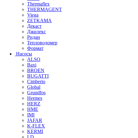
Thermaflex
THERMAGENT
Viega
ZETKAMA
Декаст
Джилекс
Ридан
Тепловодомер
Формат
Насосы
ALSO
Baxi
BROEN
BUGATTI
Cimberio
Global
Grundfos
Hermes
HERZ
HME
IMI
JAFAR
K-FLEX
KERMI
LD