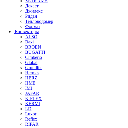
ZETKAMA
Декаст
Джилекс
Ридан
Тепловодомер
Формат
Конвекторы
ALSO
Baxi
BROEN
BUGATTI
Cimberio
Global
Grundfos
Hermes
HERZ
HME
IMI
JAFAR
K-FLEX
KERMI
LD
Luxor
Reflex
RIFAR