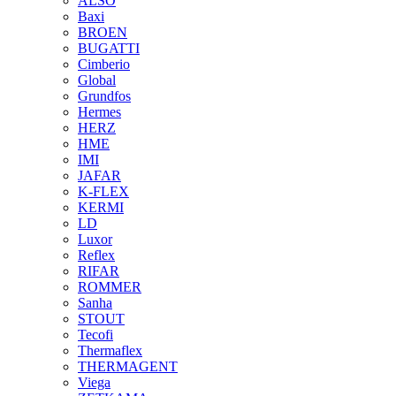
ALSO
Baxi
BROEN
BUGATTI
Cimberio
Global
Grundfos
Hermes
HERZ
HME
IMI
JAFAR
K-FLEX
KERMI
LD
Luxor
Reflex
RIFAR
ROMMER
Sanha
STOUT
Tecofi
Thermaflex
THERMAGENT
Viega