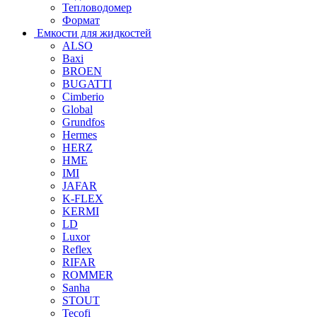
Тепловодомер
Формат
Емкости для жидкостей
ALSO
Baxi
BROEN
BUGATTI
Cimberio
Global
Grundfos
Hermes
HERZ
HME
IMI
JAFAR
K-FLEX
KERMI
LD
Luxor
Reflex
RIFAR
ROMMER
Sanha
STOUT
Tecofi