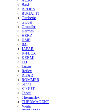
ALSO
Baxi
BROEN
BUGATTI
Cimberio
Global
Grundfos
Hermes
HERZ
HME
IMI
JAFAR
K-FLEX
KERMI
LD
Luxor
Reflex
RIFAR
ROMMER
Sanha
STOUT
Tecofi
Thermaflex
THERMAGENT
Viega