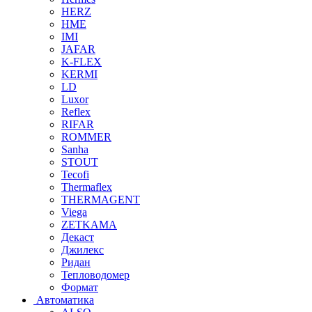
HERZ
HME
IMI
JAFAR
K-FLEX
KERMI
LD
Luxor
Reflex
RIFAR
ROMMER
Sanha
STOUT
Tecofi
Thermaflex
THERMAGENT
Viega
ZETKAMA
Декаст
Джилекс
Ридан
Тепловодомер
Формат
Автоматика