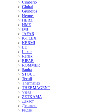
Cimberio
Global
Grundfos
Hermes
HERZ
HME
IMI
JAFAR
K-FLEX
KERMI
LD
Luxor
Reflex
RIFAR
ROMMER
Sanha
STOUT
Tecofi
Thermaflex
THERMAGENT
Viega
ZETKAMA
Декаст
Джилекс
Ридан