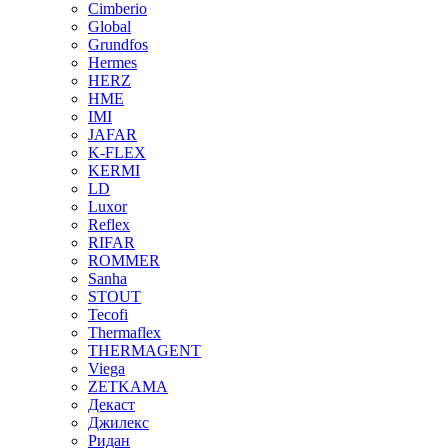
Cimberio
Global
Grundfos
Hermes
HERZ
HME
IMI
JAFAR
K-FLEX
KERMI
LD
Luxor
Reflex
RIFAR
ROMMER
Sanha
STOUT
Tecofi
Thermaflex
THERMAGENT
Viega
ZETKAMA
Декаст
Джилекс
Ридан