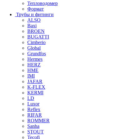
Тепловодомер
Формат
Трубы и фитинги
ALSO
Baxi
BROEN
BUGATTI
Cimberio
Global
Grundfos
Hermes
HERZ
HME
IMI
JAFAR
K-FLEX
KERMI
LD
Luxor
Reflex
RIFAR
ROMMER
Sanha
STOUT
Tecofi