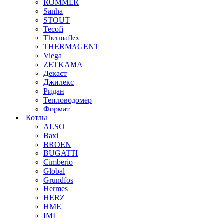
ROMMER
Sanha
STOUT
Tecofi
Thermaflex
THERMAGENT
Viega
ZETKAMA
Декаст
Джилекс
Ридан
Тепловодомер
Формат
Котлы
ALSO
Baxi
BROEN
BUGATTI
Cimberio
Global
Grundfos
Hermes
HERZ
HME
IMI