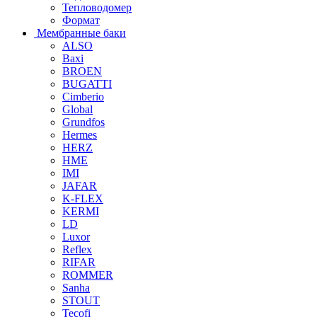
Тепловодомер
Формат
Мембранные баки
ALSO
Baxi
BROEN
BUGATTI
Cimberio
Global
Grundfos
Hermes
HERZ
HME
IMI
JAFAR
K-FLEX
KERMI
LD
Luxor
Reflex
RIFAR
ROMMER
Sanha
STOUT
Tecofi