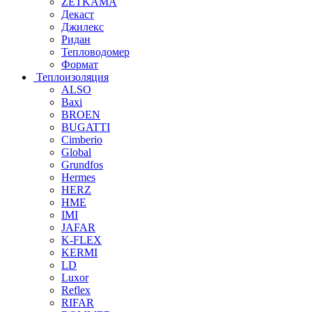
ZETKAMA
Декаст
Джилекс
Ридан
Тепловодомер
Формат
Теплоизоляция
ALSO
Baxi
BROEN
BUGATTI
Cimberio
Global
Grundfos
Hermes
HERZ
HME
IMI
JAFAR
K-FLEX
KERMI
LD
Luxor
Reflex
RIFAR