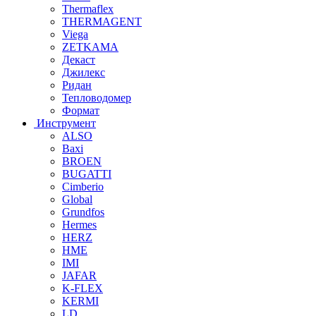
Thermaflex
THERMAGENT
Viega
ZETKAMA
Декаст
Джилекс
Ридан
Тепловодомер
Формат
Инструмент
ALSO
Baxi
BROEN
BUGATTI
Cimberio
Global
Grundfos
Hermes
HERZ
HME
IMI
JAFAR
K-FLEX
KERMI
LD