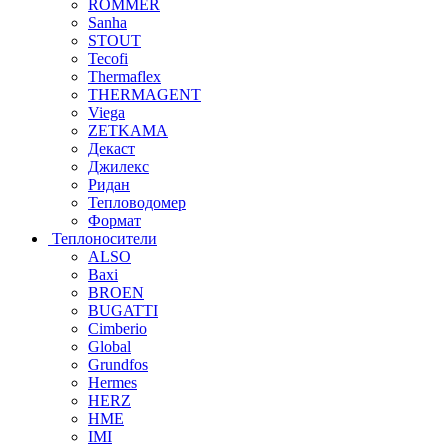
ROMMER
Sanha
STOUT
Tecofi
Thermaflex
THERMAGENT
Viega
ZETKAMA
Декаст
Джилекс
Ридан
Тепловодомер
Формат
Теплоносители
ALSO
Baxi
BROEN
BUGATTI
Cimberio
Global
Grundfos
Hermes
HERZ
HME
IMI