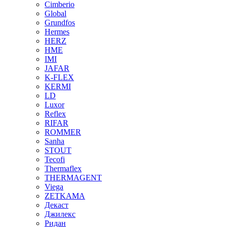
Cimberio
Global
Grundfos
Hermes
HERZ
HME
IMI
JAFAR
K-FLEX
KERMI
LD
Luxor
Reflex
RIFAR
ROMMER
Sanha
STOUT
Tecofi
Thermaflex
THERMAGENT
Viega
ZETKAMA
Декаст
Джилекс
Ридан