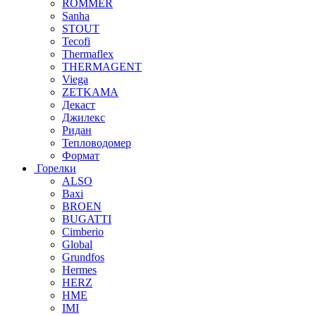
ROMMER
Sanha
STOUT
Tecofi
Thermaflex
THERMAGENT
Viega
ZETKAMA
Декаст
Джилекс
Ридан
Тепловодомер
Формат
Горелки
ALSO
Baxi
BROEN
BUGATTI
Cimberio
Global
Grundfos
Hermes
HERZ
HME
IMI