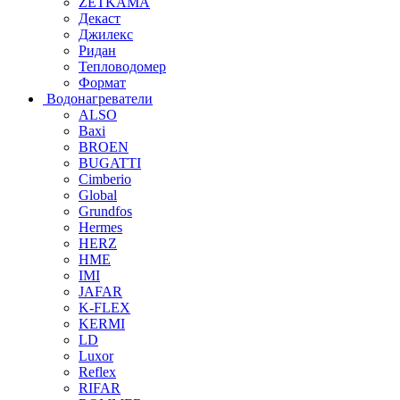
ZETKAMA
Декаст
Джилекс
Ридан
Тепловодомер
Формат
Водонагреватели
ALSO
Baxi
BROEN
BUGATTI
Cimberio
Global
Grundfos
Hermes
HERZ
HME
IMI
JAFAR
K-FLEX
KERMI
LD
Luxor
Reflex
RIFAR