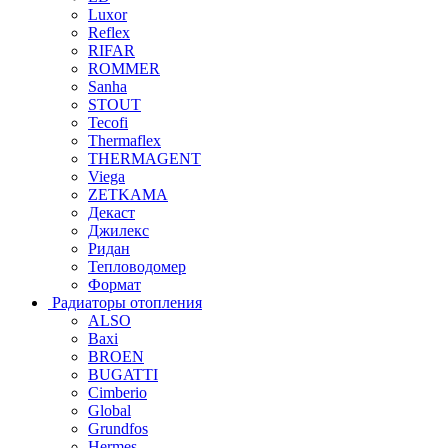
Luxor
Reflex
RIFAR
ROMMER
Sanha
STOUT
Tecofi
Thermaflex
THERMAGENT
Viega
ZETKAMA
Декаст
Джилекс
Ридан
Тепловодомер
Формат
Радиаторы отопления
ALSO
Baxi
BROEN
BUGATTI
Cimberio
Global
Grundfos
Hermes