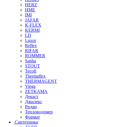
HERZ
HME
IMI
JAFAR
K-FLEX
KERMI
LD
Luxor
Reflex
RIFAR
ROMMER
Sanha
STOUT
Tecofi
Thermaflex
THERMAGENT
Viega
ZETKAMA
Декаст
Джилекс
Ридан
Тепловодомер
Формат
Сантехника