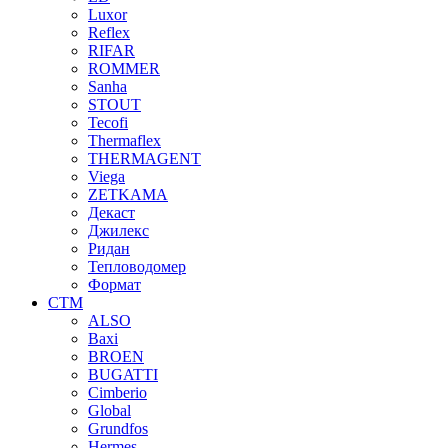
Luxor
Reflex
RIFAR
ROMMER
Sanha
STOUT
Tecofi
Thermaflex
THERMAGENT
Viega
ZETKAMA
Декаст
Джилекс
Ридан
Тепловодомер
Формат
СТМ
ALSO
Baxi
BROEN
BUGATTI
Cimberio
Global
Grundfos
Hermes