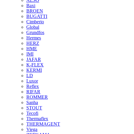
ALSO
Baxi
BROEN
BUGATTI
Cimberio
Global
Grundfos
Hermes
HERZ
HME
IMI
JAFAR
K-FLEX
KERMI
LD
Luxor
Reflex
RIFAR
ROMMER
Sanha
STOUT
Tecofi
Thermaflex
THERMAGENT
Viega