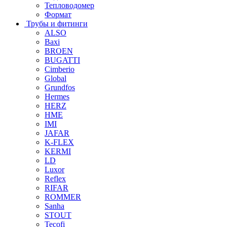
Тепловодомер
Формат
Трубы и фитинги
ALSO
Baxi
BROEN
BUGATTI
Cimberio
Global
Grundfos
Hermes
HERZ
HME
IMI
JAFAR
K-FLEX
KERMI
LD
Luxor
Reflex
RIFAR
ROMMER
Sanha
STOUT
Tecofi