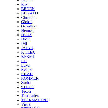
ALSO
Baxi
BROEN
BUGATTI
Cimberio
Global
Grundfos
Hermes
HERZ
HME
IMI
JAFAR
K-FLEX
KERMI
LD
Luxor
Reflex
RIFAR
ROMMER
Sanha
STOUT
Tecofi
Thermaflex
THERMAGENT
Viega