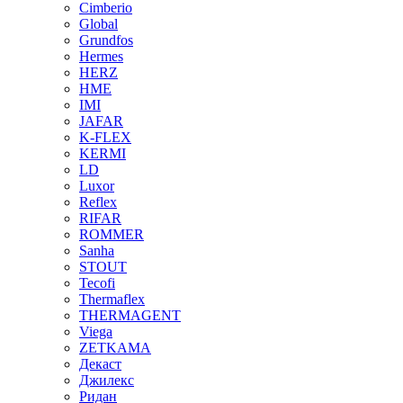
Cimberio
Global
Grundfos
Hermes
HERZ
HME
IMI
JAFAR
K-FLEX
KERMI
LD
Luxor
Reflex
RIFAR
ROMMER
Sanha
STOUT
Tecofi
Thermaflex
THERMAGENT
Viega
ZETKAMA
Декаст
Джилекс
Ридан