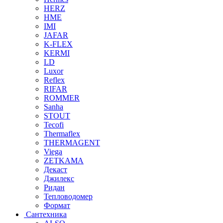
HERZ
HME
IMI
JAFAR
K-FLEX
KERMI
LD
Luxor
Reflex
RIFAR
ROMMER
Sanha
STOUT
Tecofi
Thermaflex
THERMAGENT
Viega
ZETKAMA
Декаст
Джилекс
Ридан
Тепловодомер
Формат
Сантехника