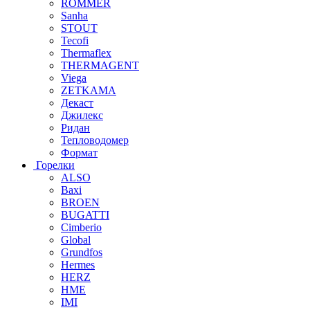
ROMMER
Sanha
STOUT
Tecofi
Thermaflex
THERMAGENT
Viega
ZETKAMA
Декаст
Джилекс
Ридан
Тепловодомер
Формат
Горелки
ALSO
Baxi
BROEN
BUGATTI
Cimberio
Global
Grundfos
Hermes
HERZ
HME
IMI