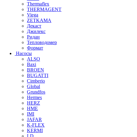
Thermaflex
THERMAGENT
Viega
ZETKAMA
Декаст
Джилекс
Ридан
Тепловодомер
Формат
Насосы
ALSO
Baxi
BROEN
BUGATTI
Cimberio
Global
Grundfos
Hermes
HERZ
HME
IMI
JAFAR
K-FLEX
KERMI
LD