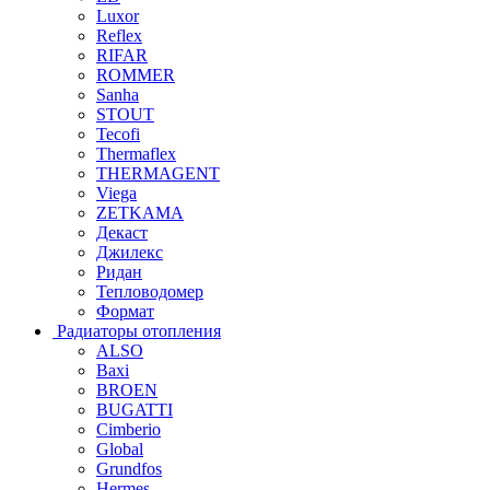
Luxor
Reflex
RIFAR
ROMMER
Sanha
STOUT
Tecofi
Thermaflex
THERMAGENT
Viega
ZETKAMA
Декаст
Джилекс
Ридан
Тепловодомер
Формат
Радиаторы отопления
ALSO
Baxi
BROEN
BUGATTI
Cimberio
Global
Grundfos
Hermes