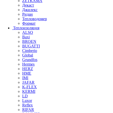
ZETKAMA
Декаст
Джилекс
Ридан
Тепловодомер
Формат
Теплоизоляция
ALSO
Baxi
BROEN
BUGATTI
Cimberio
Global
Grundfos
Hermes
HERZ
HME
IMI
JAFAR
K-FLEX
KERMI
LD
Luxor
Reflex
RIFAR