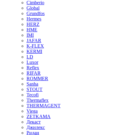
Cimberio
Global
Grundfos
Hermes
HERZ
HME
IMI
JAFAR
K-FLEX
KERMI
LD
Luxor
Reflex
RIFAR
ROMMER
Sanha
STOUT
Tecofi
Thermaflex
THERMAGENT
Viega
ZETKAMA
Декаст
Джилекс
Ридан