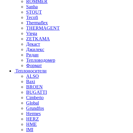
ROMMER
Sanha
STOUT
Tecofi
Thermaflex
THERMAGENT
Viega
ZETKAMA
Декаст
Джилекс
Ридан
Тепловодомер
Формат
Теплоносители
ALSO
Baxi
BROEN
BUGATTI
Cimberio
Global
Grundfos
Hermes
HERZ
HME
IMI