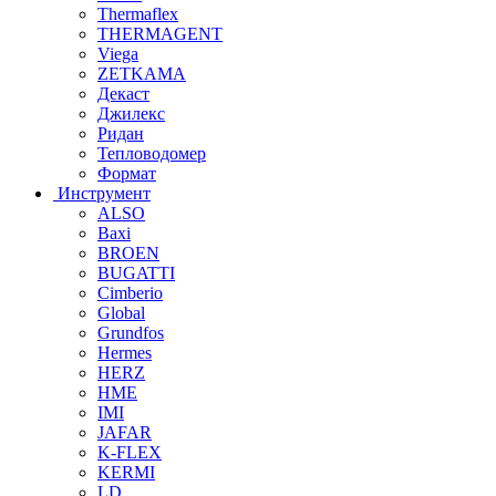
Thermaflex
THERMAGENT
Viega
ZETKAMA
Декаст
Джилекс
Ридан
Тепловодомер
Формат
Инструмент
ALSO
Baxi
BROEN
BUGATTI
Cimberio
Global
Grundfos
Hermes
HERZ
HME
IMI
JAFAR
K-FLEX
KERMI
LD