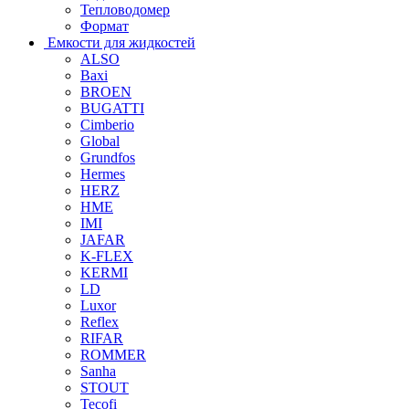
Тепловодомер
Формат
Емкости для жидкостей
ALSO
Baxi
BROEN
BUGATTI
Cimberio
Global
Grundfos
Hermes
HERZ
HME
IMI
JAFAR
K-FLEX
KERMI
LD
Luxor
Reflex
RIFAR
ROMMER
Sanha
STOUT
Tecofi