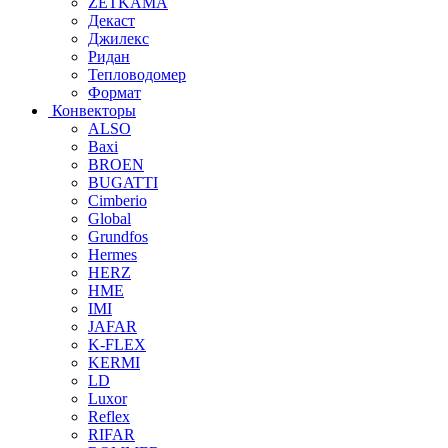
ZETKAMA
Декаст
Джилекс
Ридан
Тепловодомер
Формат
Конвекторы
ALSO
Baxi
BROEN
BUGATTI
Cimberio
Global
Grundfos
Hermes
HERZ
HME
IMI
JAFAR
K-FLEX
KERMI
LD
Luxor
Reflex
RIFAR