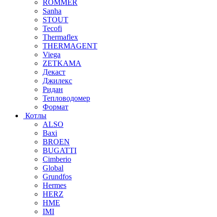
ROMMER
Sanha
STOUT
Tecofi
Thermaflex
THERMAGENT
Viega
ZETKAMA
Декаст
Джилекс
Ридан
Тепловодомер
Формат
Котлы
ALSO
Baxi
BROEN
BUGATTI
Cimberio
Global
Grundfos
Hermes
HERZ
HME
IMI