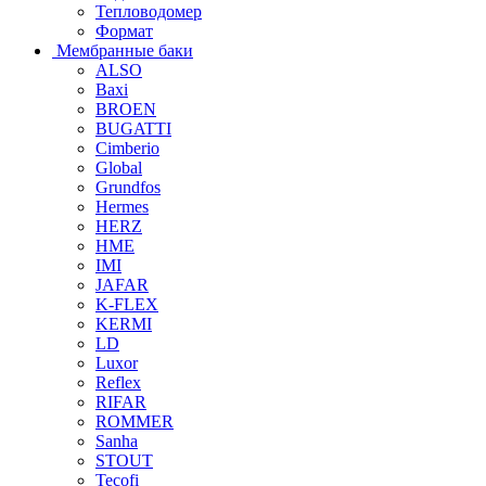
Тепловодомер
Формат
Мембранные баки
ALSO
Baxi
BROEN
BUGATTI
Cimberio
Global
Grundfos
Hermes
HERZ
HME
IMI
JAFAR
K-FLEX
KERMI
LD
Luxor
Reflex
RIFAR
ROMMER
Sanha
STOUT
Tecofi