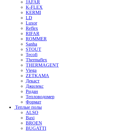
JAFAR
K-FLEX
KERMI
LD
Luxor
Reflex
RIFAR
ROMMER
Sanha
STOUT
Tecofi
Thermaflex
THERMAGENT
Viega
ZETKAMA
Декаст
Джилекс
Ридан
Тепловодомер
Формат
Теплые полы
ALSO
Baxi
BROEN
BUGATTI