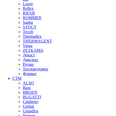
Luxor
Reflex
RIFAR
ROMMER
Sanha
STOUT
Tecofi
Thermaflex
THERMAGENT
Viega
ZETKAMA
Декаст
Джилекс
Ридан
Тепловодомер
Формат
СТМ
ALSO
Baxi
BROEN
BUGATTI
Cimberio
Global
Grundfos
Hermes