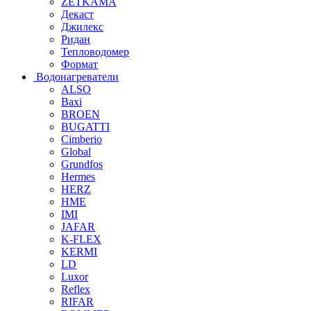
ZETKAMA
Декаст
Джилекс
Ридан
Тепловодомер
Формат
Водонагреватели
ALSO
Baxi
BROEN
BUGATTI
Cimberio
Global
Grundfos
Hermes
HERZ
HME
IMI
JAFAR
K-FLEX
KERMI
LD
Luxor
Reflex
RIFAR