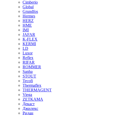
Cimberio
Global
Grundfos
Hermes
HERZ
HME
IMI
JAFAR
K-FLEX
KERMI
LD
Luxor
Reflex
RIFAR
ROMMER
Sanha
STOUT
Tecofi
Thermaflex
THERMAGENT
Viega
ZETKAMA
Декаст
Джилекс
Ридан