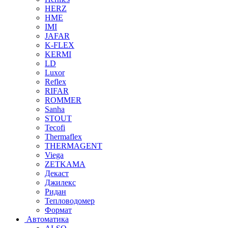
HERZ
HME
IMI
JAFAR
K-FLEX
KERMI
LD
Luxor
Reflex
RIFAR
ROMMER
Sanha
STOUT
Tecofi
Thermaflex
THERMAGENT
Viega
ZETKAMA
Декаст
Джилекс
Ридан
Тепловодомер
Формат
Автоматика