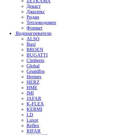
ZETKAMA
Декаст
Джилекс
Ридан
Тепловодомер
Формат
Водонагреватели
ALSO
Baxi
BROEN
BUGATTI
Cimberio
Global
Grundfos
Hermes
HERZ
HME
IMI
JAFAR
K-FLEX
KERMI
LD
Luxor
Reflex
RIFAR