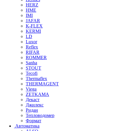
HERZ
HME
IMI
JAFAR
K-FLEX
KERMI
LD
Luxor
Reflex
RIFAR
ROMMER
Sanha
STOUT
Tecofi
Thermaflex
THERMAGENT
Viega
ZETKAMA
Декаст
Джилекс
Ридан
Тепловодомер
Формат
Автоматика