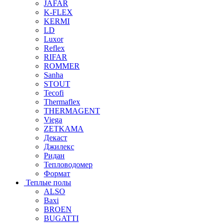
JAFAR
K-FLEX
KERMI
LD
Luxor
Reflex
RIFAR
ROMMER
Sanha
STOUT
Tecofi
Thermaflex
THERMAGENT
Viega
ZETKAMA
Декаст
Джилекс
Ридан
Тепловодомер
Формат
Теплые полы
ALSO
Baxi
BROEN
BUGATTI