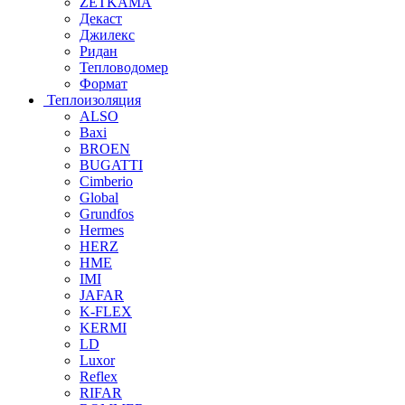
ZETKAMA
Декаст
Джилекс
Ридан
Тепловодомер
Формат
Теплоизоляция
ALSO
Baxi
BROEN
BUGATTI
Cimberio
Global
Grundfos
Hermes
HERZ
HME
IMI
JAFAR
K-FLEX
KERMI
LD
Luxor
Reflex
RIFAR