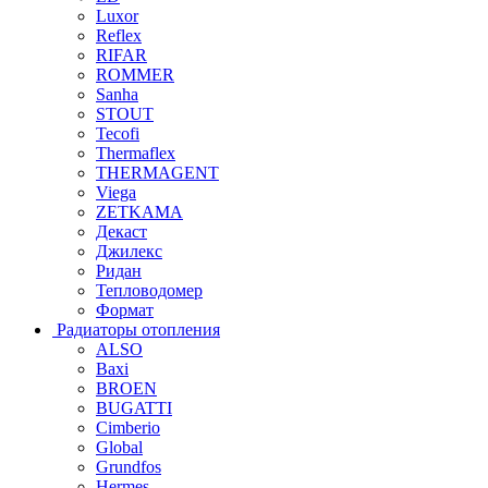
Luxor
Reflex
RIFAR
ROMMER
Sanha
STOUT
Tecofi
Thermaflex
THERMAGENT
Viega
ZETKAMA
Декаст
Джилекс
Ридан
Тепловодомер
Формат
Радиаторы отопления
ALSO
Baxi
BROEN
BUGATTI
Cimberio
Global
Grundfos
Hermes