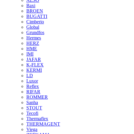
ALSO
Baxi
BROEN
BUGATTI
Cimberio
Global
Grundfos
Hermes
HERZ
HME
IMI
JAFAR
K-FLEX
KERMI
LD
Luxor
Reflex
RIFAR
ROMMER
Sanha
STOUT
Tecofi
Thermaflex
THERMAGENT
Viega