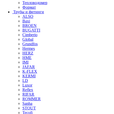
Тепловодомер
Формат
Трубы и фитинги
ALSO
Baxi
BROEN
BUGATTI
Cimberio
Global
Grundfos
Hermes
HERZ
HME
IMI
JAFAR
K-FLEX
KERMI
LD
Luxor
Reflex
RIFAR
ROMMER
Sanha
STOUT
Tecofi