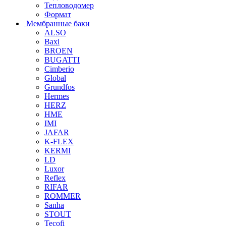
Тепловодомер
Формат
Мембранные баки
ALSO
Baxi
BROEN
BUGATTI
Cimberio
Global
Grundfos
Hermes
HERZ
HME
IMI
JAFAR
K-FLEX
KERMI
LD
Luxor
Reflex
RIFAR
ROMMER
Sanha
STOUT
Tecofi