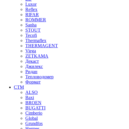
Luxor
Reflex
RIFAR
ROMMER
Sanha
STOUT
Tecofi
Thermaflex
THERMAGENT
Viega
ZETKAMA
Декаст
Джилекс
Ридан
Тепловодомер
Формат
СТМ
ALSO
Baxi
BROEN
BUGATTI
Cimberio
Global
Grundfos
Hermes