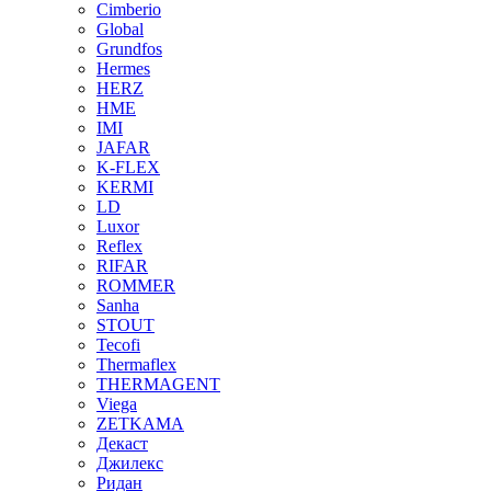
Cimberio
Global
Grundfos
Hermes
HERZ
HME
IMI
JAFAR
K-FLEX
KERMI
LD
Luxor
Reflex
RIFAR
ROMMER
Sanha
STOUT
Tecofi
Thermaflex
THERMAGENT
Viega
ZETKAMA
Декаст
Джилекс
Ридан