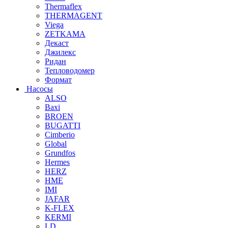
Thermaflex
THERMAGENT
Viega
ZETKAMA
Декаст
Джилекс
Ридан
Тепловодомер
Формат
Насосы
ALSO
Baxi
BROEN
BUGATTI
Cimberio
Global
Grundfos
Hermes
HERZ
HME
IMI
JAFAR
K-FLEX
KERMI
LD