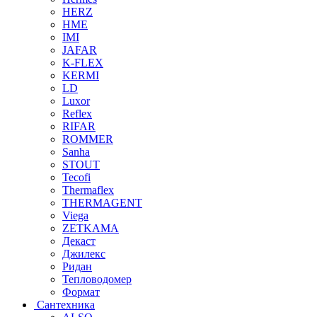
HERZ
HME
IMI
JAFAR
K-FLEX
KERMI
LD
Luxor
Reflex
RIFAR
ROMMER
Sanha
STOUT
Tecofi
Thermaflex
THERMAGENT
Viega
ZETKAMA
Декаст
Джилекс
Ридан
Тепловодомер
Формат
Сантехника