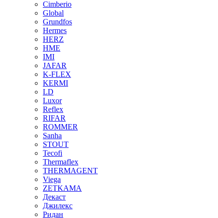
Cimberio
Global
Grundfos
Hermes
HERZ
HME
IMI
JAFAR
K-FLEX
KERMI
LD
Luxor
Reflex
RIFAR
ROMMER
Sanha
STOUT
Tecofi
Thermaflex
THERMAGENT
Viega
ZETKAMA
Декаст
Джилекс
Ридан