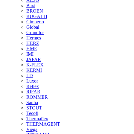
ALSO
Baxi
BROEN
BUGATTI
Cimberio
Global
Grundfos
Hermes
HERZ
HME
IMI
JAFAR
K-FLEX
KERMI
LD
Luxor
Reflex
RIFAR
ROMMER
Sanha
STOUT
Tecofi
Thermaflex
THERMAGENT
Viega