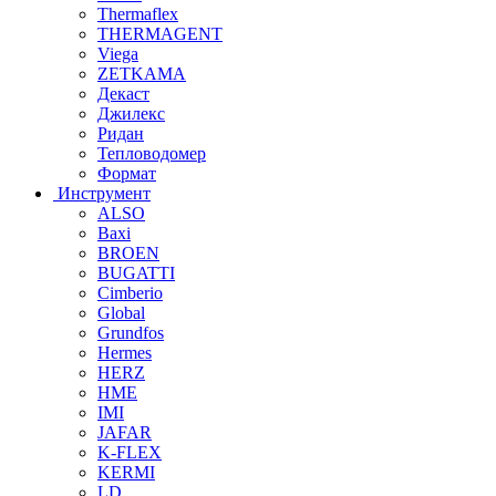
Thermaflex
THERMAGENT
Viega
ZETKAMA
Декаст
Джилекс
Ридан
Тепловодомер
Формат
Инструмент
ALSO
Baxi
BROEN
BUGATTI
Cimberio
Global
Grundfos
Hermes
HERZ
HME
IMI
JAFAR
K-FLEX
KERMI
LD