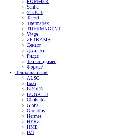
ROMMER
Sanha
STOUT
Tecofi
Thermaflex
THERMAGENT
Viega
ZETKAMA
Декаст
Джилекс
Ридан
Тепловодомер
Формат
Теплоносители
ALSO
Baxi
BROEN
BUGATTI
Cimberio
Global
Grundfos
Hermes
HERZ
HME
IMI