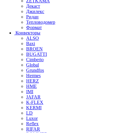
ZETKAMA
Декаст
Джилекс
Ридан
Тепловодомер
Формат
Конвекторы
ALSO
Baxi
BROEN
BUGATTI
Cimberio
Global
Grundfos
Hermes
HERZ
HME
IMI
JAFAR
K-FLEX
KERMI
LD
Luxor
Reflex
RIFAR