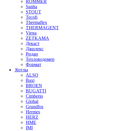
ROMMER
Sanha
STOUT
Tecofi
Thermaflex
THERMAGENT
Viega
ZETKAMA
Декаст
Джилекс
Ридан
Тепловодомер
Формат
Котлы
ALSO
Baxi
BROEN
BUGATTI
Cimberio
Global
Grundfos
Hermes
HERZ
HME
IMI