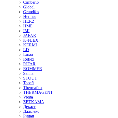
Cimberio
Global
Grundfos
Hermes
HERZ
HME
IMI
JAFAR
K-FLEX
KERMI
LD
Luxor
Reflex
RIFAR
ROMMER
Sanha
STOUT
Tecofi
Thermaflex
THERMAGENT
Viega
ZETKAMA
Декаст
Джилекс
Ридан