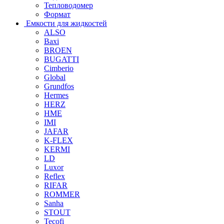
Тепловодомер
Формат
Емкости для жидкостей
ALSO
Baxi
BROEN
BUGATTI
Cimberio
Global
Grundfos
Hermes
HERZ
HME
IMI
JAFAR
K-FLEX
KERMI
LD
Luxor
Reflex
RIFAR
ROMMER
Sanha
STOUT
Tecofi