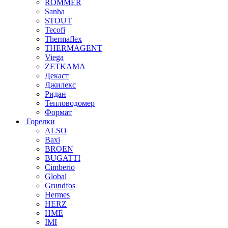
ROMMER
Sanha
STOUT
Tecofi
Thermaflex
THERMAGENT
Viega
ZETKAMA
Декаст
Джилекс
Ридан
Тепловодомер
Формат
Горелки
ALSO
Baxi
BROEN
BUGATTI
Cimberio
Global
Grundfos
Hermes
HERZ
HME
IMI