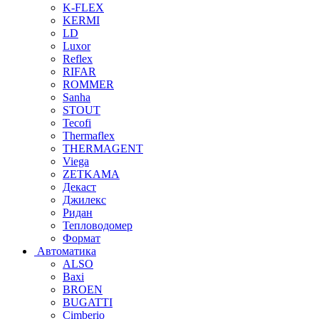
K-FLEX
KERMI
LD
Luxor
Reflex
RIFAR
ROMMER
Sanha
STOUT
Tecofi
Thermaflex
THERMAGENT
Viega
ZETKAMA
Декаст
Джилекс
Ридан
Тепловодомер
Формат
Автоматика
ALSO
Baxi
BROEN
BUGATTI
Cimberio