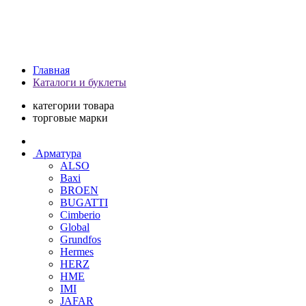
Главная
Каталоги и буклеты
категории товара
торговые марки
Арматура
ALSO
Baxi
BROEN
BUGATTI
Cimberio
Global
Grundfos
Hermes
HERZ
HME
IMI
JAFAR