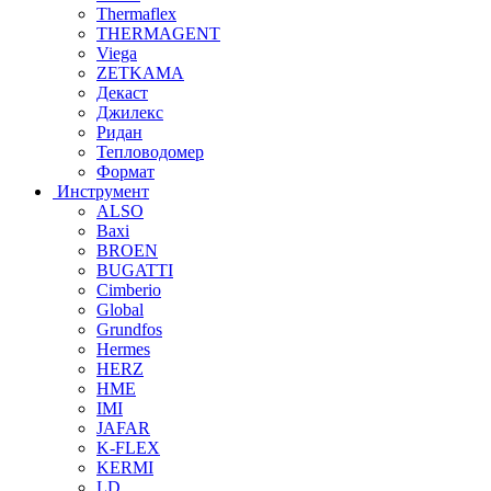
Thermaflex
THERMAGENT
Viega
ZETKAMA
Декаст
Джилекс
Ридан
Тепловодомер
Формат
Инструмент
ALSO
Baxi
BROEN
BUGATTI
Cimberio
Global
Grundfos
Hermes
HERZ
HME
IMI
JAFAR
K-FLEX
KERMI
LD