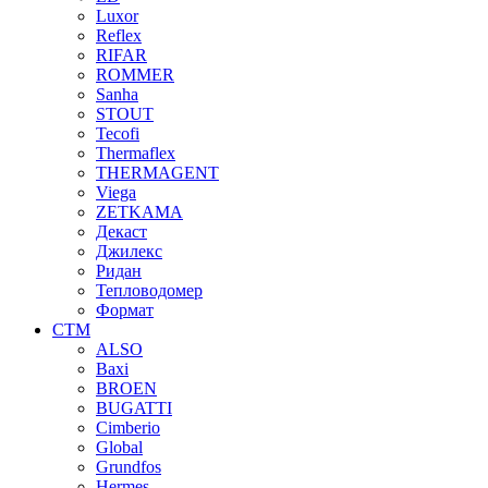
Luxor
Reflex
RIFAR
ROMMER
Sanha
STOUT
Tecofi
Thermaflex
THERMAGENT
Viega
ZETKAMA
Декаст
Джилекс
Ридан
Тепловодомер
Формат
СТМ
ALSO
Baxi
BROEN
BUGATTI
Cimberio
Global
Grundfos
Hermes