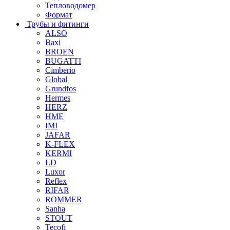
Тепловодомер
Формат
Трубы и фитинги
ALSO
Baxi
BROEN
BUGATTI
Cimberio
Global
Grundfos
Hermes
HERZ
HME
IMI
JAFAR
K-FLEX
KERMI
LD
Luxor
Reflex
RIFAR
ROMMER
Sanha
STOUT
Tecofi