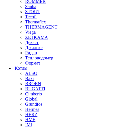
ROMMER
Sanha
STOUT
Tecofi
Thermaflex
THERMAGENT
Viega
ZETKAMA
Декаст
Джилекс
Ридан
Тепловодомер
Формат
Котлы
ALSO
Baxi
BROEN
BUGATTI
Cimberio
Global
Grundfos
Hermes
HERZ
HME
IMI