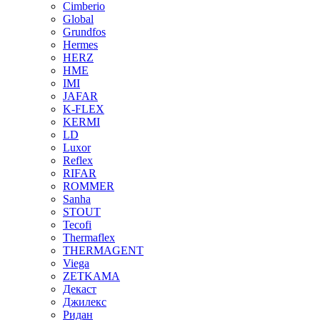
Cimberio
Global
Grundfos
Hermes
HERZ
HME
IMI
JAFAR
K-FLEX
KERMI
LD
Luxor
Reflex
RIFAR
ROMMER
Sanha
STOUT
Tecofi
Thermaflex
THERMAGENT
Viega
ZETKAMA
Декаст
Джилекс
Ридан