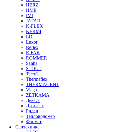
HERZ
HME
IMI
JAFAR
K-FLEX
KERMI
LD
Luxor
Reflex
RIFAR
ROMMER
Sanha
STOUT
Tecofi
Thermaflex
THERMAGENT
Viega
ZETKAMA
Декаст
Джилекс
Ридан
Тепловодомер
Формат
Сантехника