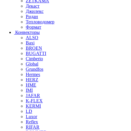
ZETKAMA
Декаст
Джилекс
Ридан
Тепловодомер
Формат
Конвекторы
ALSO
Baxi
BROEN
BUGATTI
Cimberio
Global
Grundfos
Hermes
HERZ
HME
IMI
JAFAR
K-FLEX
KERMI
LD
Luxor
Reflex
RIFAR