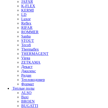
JAFAR
K-FLEX
KERMI
LD
Luxor
Reflex
RIFAR
ROMMER
Sanha
STOUT
Tecofi
Thermaflex
THERMAGENT
Viega
ZETKAMA
Декаст
Джилекс
Ридан
Тепловодомер
Формат
Теплые полы
ALSO
Baxi
BROEN
BUGATTI