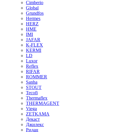
Cimberio
Global
Grundfos
Hermes
HERZ
HME
IMI
JAFAR
K-FLEX
KERMI
LD
Luxor
Reflex
RIFAR
ROMMER
Sanha
STOUT
Tecofi
Thermaflex
THERMAGENT
Viega
ZETKAMA
Декаст
Джилекс
Ридан