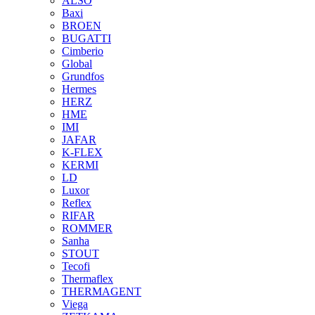
ALSO
Baxi
BROEN
BUGATTI
Cimberio
Global
Grundfos
Hermes
HERZ
HME
IMI
JAFAR
K-FLEX
KERMI
LD
Luxor
Reflex
RIFAR
ROMMER
Sanha
STOUT
Tecofi
Thermaflex
THERMAGENT
Viega