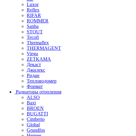
Luxor
Reflex
RIFAR
ROMMER
Sanha
STOUT
Tecofi
Thermaflex
THERMAGENT
Viega
ZETKAMA
Декаст
Джилекс
Ридан
Тепловодомер
Формат
Радиаторы отопления
ALSO
Baxi
BROEN
BUGATTI
Cimberio
Global
Grundfos
Hermes