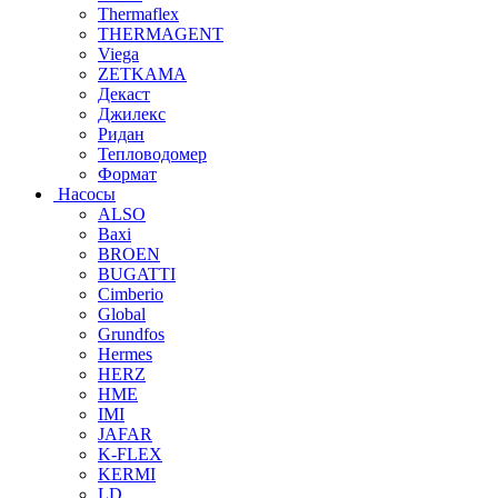
Thermaflex
THERMAGENT
Viega
ZETKAMA
Декаст
Джилекс
Ридан
Тепловодомер
Формат
Насосы
ALSO
Baxi
BROEN
BUGATTI
Cimberio
Global
Grundfos
Hermes
HERZ
HME
IMI
JAFAR
K-FLEX
KERMI
LD