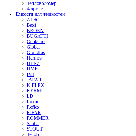
Тепловодомер
Формат
Емкости для жидкостей
ALSO
Baxi
BROEN
BUGATTI
Cimberio
Global
Grundfos
Hermes
HERZ
HME
IMI
JAFAR
K-FLEX
KERMI
LD
Luxor
Reflex
RIFAR
ROMMER
Sanha
STOUT
Tecofi