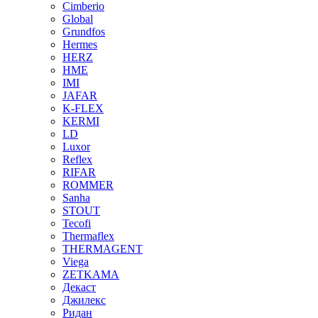
Cimberio
Global
Grundfos
Hermes
HERZ
HME
IMI
JAFAR
K-FLEX
KERMI
LD
Luxor
Reflex
RIFAR
ROMMER
Sanha
STOUT
Tecofi
Thermaflex
THERMAGENT
Viega
ZETKAMA
Декаст
Джилекс
Ридан