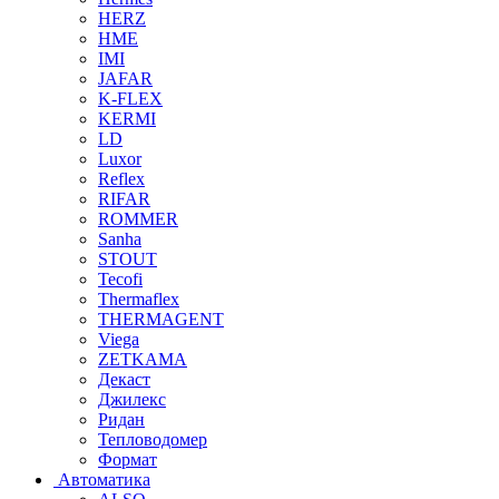
HERZ
HME
IMI
JAFAR
K-FLEX
KERMI
LD
Luxor
Reflex
RIFAR
ROMMER
Sanha
STOUT
Tecofi
Thermaflex
THERMAGENT
Viega
ZETKAMA
Декаст
Джилекс
Ридан
Тепловодомер
Формат
Автоматика