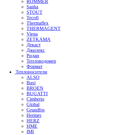
ROMMER
Sanha
STOUT
Tecofi
Thermaflex
THERMAGENT
Viega
ZETKAMA
Декаст
Джилекс
Ридан
Тепловодомер
Формат
Теплоносители
ALSO
Baxi
BROEN
BUGATTI
Cimberio
Global
Grundfos
Hermes
HERZ
HME
IMI