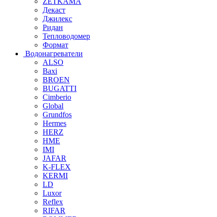
ZETKAMA
Декаст
Джилекс
Ридан
Тепловодомер
Формат
Водонагреватели
ALSO
Baxi
BROEN
BUGATTI
Cimberio
Global
Grundfos
Hermes
HERZ
HME
IMI
JAFAR
K-FLEX
KERMI
LD
Luxor
Reflex
RIFAR