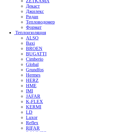
ZETKAMA
Декаст
Джилекс
Ридан
Тепловодомер
Формат
Теплоизоляция
ALSO
Baxi
BROEN
BUGATTI
Cimberio
Global
Grundfos
Hermes
HERZ
HME
IMI
JAFAR
K-FLEX
KERMI
LD
Luxor
Reflex
RIFAR