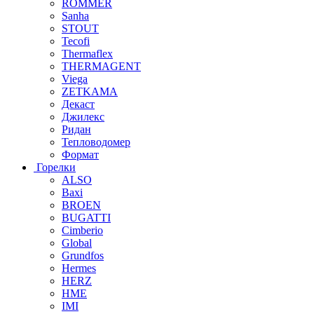
ROMMER
Sanha
STOUT
Tecofi
Thermaflex
THERMAGENT
Viega
ZETKAMA
Декаст
Джилекс
Ридан
Тепловодомер
Формат
Горелки
ALSO
Baxi
BROEN
BUGATTI
Cimberio
Global
Grundfos
Hermes
HERZ
HME
IMI