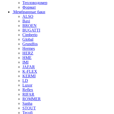
Тепловодомер
Формат
Мембранные баки
ALSO
Baxi
BROEN
BUGATTI
Cimberio
Global
Grundfos
Hermes
HERZ
HME
IMI
JAFAR
K-FLEX
KERMI
LD
Luxor
Reflex
RIFAR
ROMMER
Sanha
STOUT
Tecofi