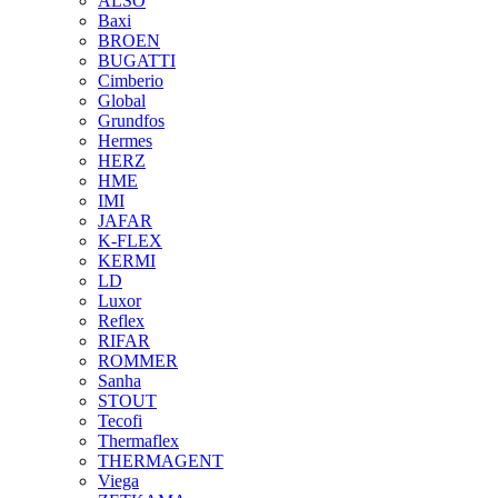
ALSO
Baxi
BROEN
BUGATTI
Cimberio
Global
Grundfos
Hermes
HERZ
HME
IMI
JAFAR
K-FLEX
KERMI
LD
Luxor
Reflex
RIFAR
ROMMER
Sanha
STOUT
Tecofi
Thermaflex
THERMAGENT
Viega