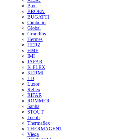
ALSO
Baxi
BROEN
BUGATTI
Cimberio
Global
Grundfos
Hermes
HERZ
HME
IMI
JAFAR
K-FLEX
KERMI
LD
Luxor
Reflex
RIFAR
ROMMER
Sanha
STOUT
Tecofi
Thermaflex
THERMAGENT
Viega