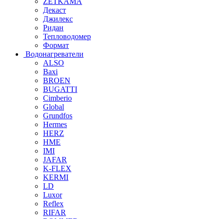
ZETKAMA
Декаст
Джилекс
Ридан
Тепловодомер
Формат
Водонагреватели
ALSO
Baxi
BROEN
BUGATTI
Cimberio
Global
Grundfos
Hermes
HERZ
HME
IMI
JAFAR
K-FLEX
KERMI
LD
Luxor
Reflex
RIFAR