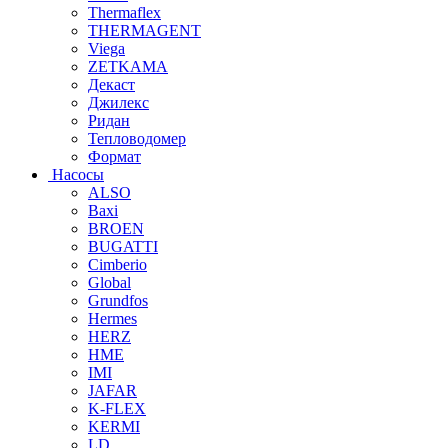
Thermaflex
THERMAGENT
Viega
ZETKAMA
Декаст
Джилекс
Ридан
Тепловодомер
Формат
Насосы
ALSO
Baxi
BROEN
BUGATTI
Cimberio
Global
Grundfos
Hermes
HERZ
HME
IMI
JAFAR
K-FLEX
KERMI
LD