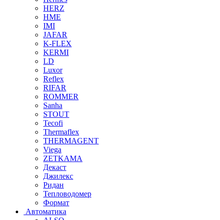
HERZ
HME
IMI
JAFAR
K-FLEX
KERMI
LD
Luxor
Reflex
RIFAR
ROMMER
Sanha
STOUT
Tecofi
Thermaflex
THERMAGENT
Viega
ZETKAMA
Декаст
Джилекс
Ридан
Тепловодомер
Формат
Автоматика