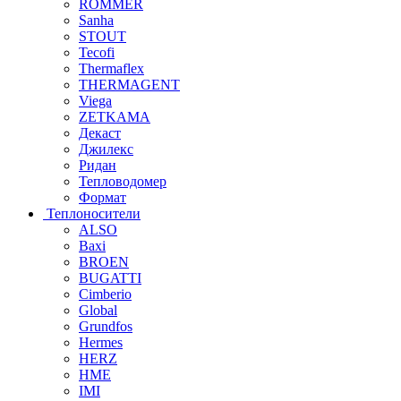
ROMMER
Sanha
STOUT
Tecofi
Thermaflex
THERMAGENT
Viega
ZETKAMA
Декаст
Джилекс
Ридан
Тепловодомер
Формат
Теплоносители
ALSO
Baxi
BROEN
BUGATTI
Cimberio
Global
Grundfos
Hermes
HERZ
HME
IMI