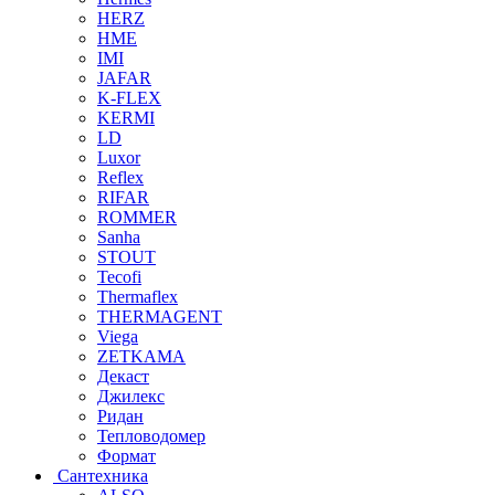
HERZ
HME
IMI
JAFAR
K-FLEX
KERMI
LD
Luxor
Reflex
RIFAR
ROMMER
Sanha
STOUT
Tecofi
Thermaflex
THERMAGENT
Viega
ZETKAMA
Декаст
Джилекс
Ридан
Тепловодомер
Формат
Сантехника