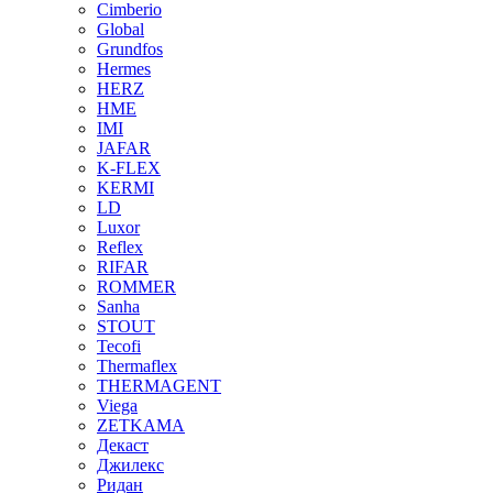
Cimberio
Global
Grundfos
Hermes
HERZ
HME
IMI
JAFAR
K-FLEX
KERMI
LD
Luxor
Reflex
RIFAR
ROMMER
Sanha
STOUT
Tecofi
Thermaflex
THERMAGENT
Viega
ZETKAMA
Декаст
Джилекс
Ридан