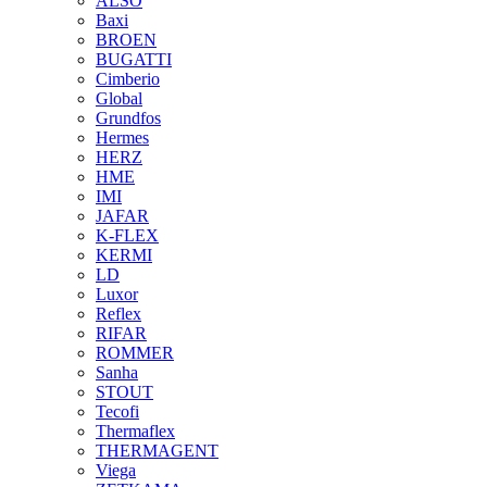
ALSO
Baxi
BROEN
BUGATTI
Cimberio
Global
Grundfos
Hermes
HERZ
HME
IMI
JAFAR
K-FLEX
KERMI
LD
Luxor
Reflex
RIFAR
ROMMER
Sanha
STOUT
Tecofi
Thermaflex
THERMAGENT
Viega