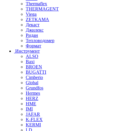
Thermaflex
THERMAGENT
Viega
ZETKAMA
Декаст
Джилекс
Ридан
Тепловодомер
Формат
Инструмент
ALSO
Baxi
BROEN
BUGATTI
Cimberio
Global
Grundfos
Hermes
HERZ
HME
IMI
JAFAR
K-FLEX
KERMI
LD