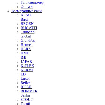
Тепловодомер
Формат
Мембранные баки
ALSO
Baxi
BROEN
BUGATTI
Cimberio
Global
Grundfos
Hermes
HERZ
HME
IMI
JAFAR
K-FLEX
KERMI
LD
Luxor
Reflex
RIFAR
ROMMER
Sanha
STOUT
Tecofi