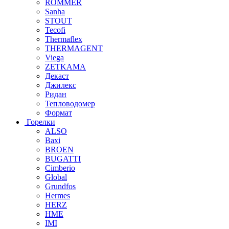
ROMMER
Sanha
STOUT
Tecofi
Thermaflex
THERMAGENT
Viega
ZETKAMA
Декаст
Джилекс
Ридан
Тепловодомер
Формат
Горелки
ALSO
Baxi
BROEN
BUGATTI
Cimberio
Global
Grundfos
Hermes
HERZ
HME
IMI