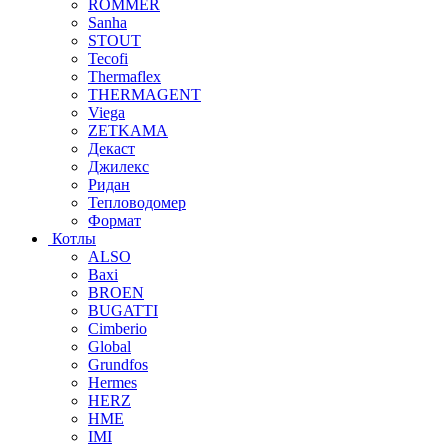
ROMMER
Sanha
STOUT
Tecofi
Thermaflex
THERMAGENT
Viega
ZETKAMA
Декаст
Джилекс
Ридан
Тепловодомер
Формат
Котлы
ALSO
Baxi
BROEN
BUGATTI
Cimberio
Global
Grundfos
Hermes
HERZ
HME
IMI