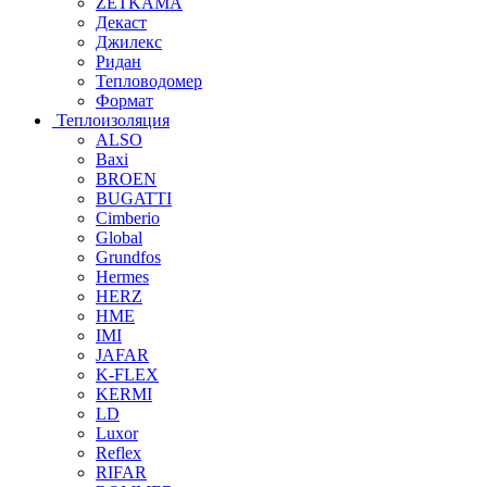
ZETKAMA
Декаст
Джилекс
Ридан
Тепловодомер
Формат
Теплоизоляция
ALSO
Baxi
BROEN
BUGATTI
Cimberio
Global
Grundfos
Hermes
HERZ
HME
IMI
JAFAR
K-FLEX
KERMI
LD
Luxor
Reflex
RIFAR