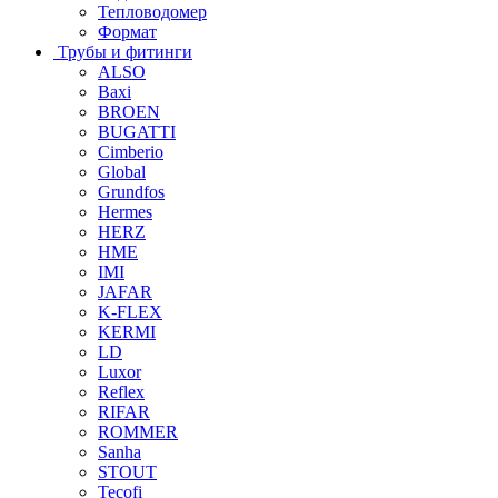
Тепловодомер
Формат
Трубы и фитинги
ALSO
Baxi
BROEN
BUGATTI
Cimberio
Global
Grundfos
Hermes
HERZ
HME
IMI
JAFAR
K-FLEX
KERMI
LD
Luxor
Reflex
RIFAR
ROMMER
Sanha
STOUT
Tecofi