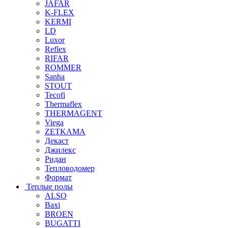
JAFAR
K-FLEX
KERMI
LD
Luxor
Reflex
RIFAR
ROMMER
Sanha
STOUT
Tecofi
Thermaflex
THERMAGENT
Viega
ZETKAMA
Декаст
Джилекс
Ридан
Тепловодомер
Формат
Теплые полы
ALSO
Baxi
BROEN
BUGATTI