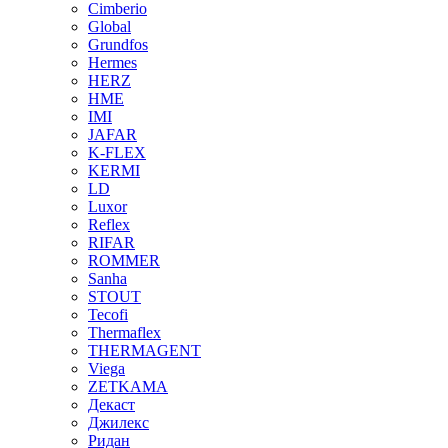
Cimberio
Global
Grundfos
Hermes
HERZ
HME
IMI
JAFAR
K-FLEX
KERMI
LD
Luxor
Reflex
RIFAR
ROMMER
Sanha
STOUT
Tecofi
Thermaflex
THERMAGENT
Viega
ZETKAMA
Декаст
Джилекс
Ридан