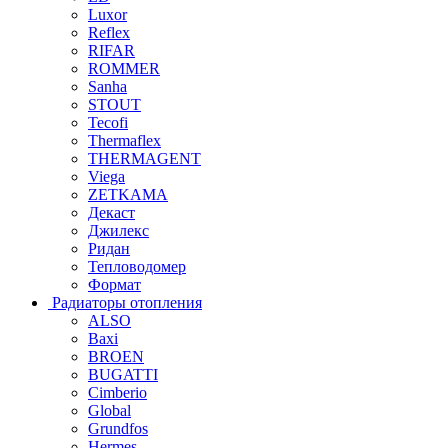
Luxor
Reflex
RIFAR
ROMMER
Sanha
STOUT
Tecofi
Thermaflex
THERMAGENT
Viega
ZETKAMA
Декаст
Джилекс
Ридан
Тепловодомер
Формат
Радиаторы отопления
ALSO
Baxi
BROEN
BUGATTI
Cimberio
Global
Grundfos
Hermes