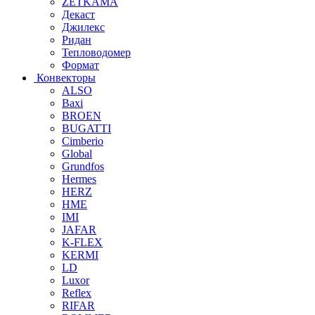
ZETKAMA
Декаст
Джилекс
Ридан
Тепловодомер
Формат
Конвекторы
ALSO
Baxi
BROEN
BUGATTI
Cimberio
Global
Grundfos
Hermes
HERZ
HME
IMI
JAFAR
K-FLEX
KERMI
LD
Luxor
Reflex
RIFAR