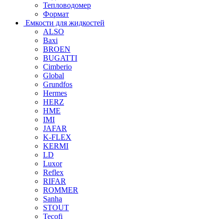
Тепловодомер
Формат
Емкости для жидкостей
ALSO
Baxi
BROEN
BUGATTI
Cimberio
Global
Grundfos
Hermes
HERZ
HME
IMI
JAFAR
K-FLEX
KERMI
LD
Luxor
Reflex
RIFAR
ROMMER
Sanha
STOUT
Tecofi