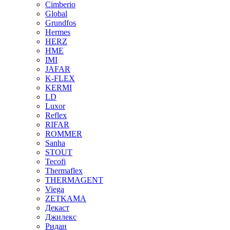
Cimberio
Global
Grundfos
Hermes
HERZ
HME
IMI
JAFAR
K-FLEX
KERMI
LD
Luxor
Reflex
RIFAR
ROMMER
Sanha
STOUT
Tecofi
Thermaflex
THERMAGENT
Viega
ZETKAMA
Декаст
Джилекс
Ридан