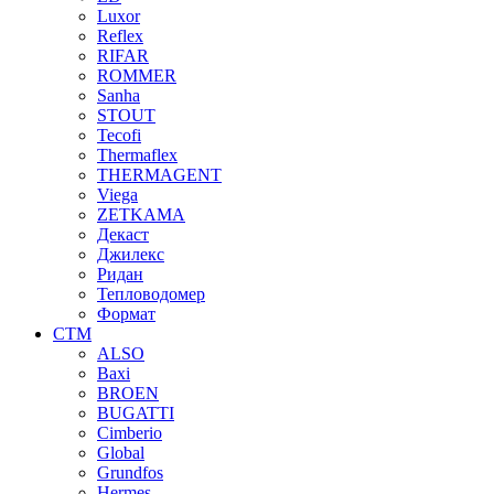
Luxor
Reflex
RIFAR
ROMMER
Sanha
STOUT
Tecofi
Thermaflex
THERMAGENT
Viega
ZETKAMA
Декаст
Джилекс
Ридан
Тепловодомер
Формат
СТМ
ALSO
Baxi
BROEN
BUGATTI
Cimberio
Global
Grundfos
Hermes