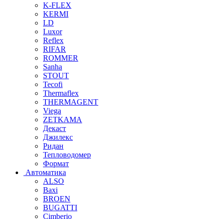
K-FLEX
KERMI
LD
Luxor
Reflex
RIFAR
ROMMER
Sanha
STOUT
Tecofi
Thermaflex
THERMAGENT
Viega
ZETKAMA
Декаст
Джилекс
Ридан
Тепловодомер
Формат
Автоматика
ALSO
Baxi
BROEN
BUGATTI
Cimberio