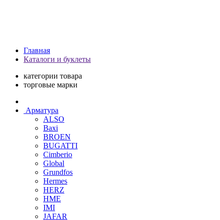
Главная
Каталоги и буклеты
категории товара
торговые марки
Арматура
ALSO
Baxi
BROEN
BUGATTI
Cimberio
Global
Grundfos
Hermes
HERZ
HME
IMI
JAFAR