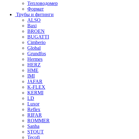
Тепловодомер
Формат
Трубы и фитинги
ALSO
Baxi
BROEN
BUGATTI
Cimberio
Global
Grundfos
Hermes
HERZ
HME
IMI
JAFAR
K-FLEX
KERMI
LD
Luxor
Reflex
RIFAR
ROMMER
Sanha
STOUT
Tecofi