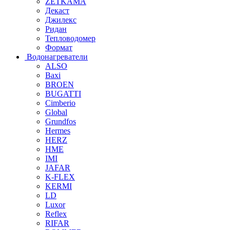
ZETKAMA
Декаст
Джилекс
Ридан
Тепловодомер
Формат
Водонагреватели
ALSO
Baxi
BROEN
BUGATTI
Cimberio
Global
Grundfos
Hermes
HERZ
HME
IMI
JAFAR
K-FLEX
KERMI
LD
Luxor
Reflex
RIFAR