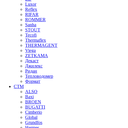
Luxor
Reflex
RIFAR
ROMMER
Sanha
STOUT
Tecofi
Thermaflex
THERMAGENT
Viega
ZETKAMA
Декаст
Джилекс
Ридан
Тепловодомер
Формат
СТМ
ALSO
Baxi
BROEN
BUGATTI
Cimberio
Global
Grundfos
Hermes