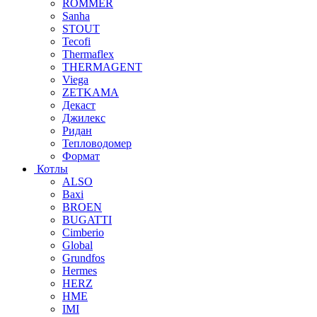
ROMMER
Sanha
STOUT
Tecofi
Thermaflex
THERMAGENT
Viega
ZETKAMA
Декаст
Джилекс
Ридан
Тепловодомер
Формат
Котлы
ALSO
Baxi
BROEN
BUGATTI
Cimberio
Global
Grundfos
Hermes
HERZ
HME
IMI