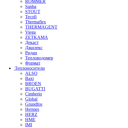
ROMMER
Sanha
STOUT
Tecofi
Thermaflex
THERMAGENT
Viega
ZETKAMA
Декаст
Джилекс
Ридан
Тепловодомер
Формат
Теплоносители
ALSO
Baxi
BROEN
BUGATTI
Cimberio
Global
Grundfos
Hermes
HERZ
HME
IMI