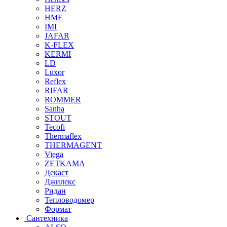
HERZ
HME
IMI
JAFAR
K-FLEX
KERMI
LD
Luxor
Reflex
RIFAR
ROMMER
Sanha
STOUT
Tecofi
Thermaflex
THERMAGENT
Viega
ZETKAMA
Декаст
Джилекс
Ридан
Тепловодомер
Формат
Сантехника