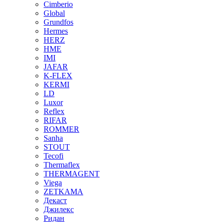
Cimberio
Global
Grundfos
Hermes
HERZ
HME
IMI
JAFAR
K-FLEX
KERMI
LD
Luxor
Reflex
RIFAR
ROMMER
Sanha
STOUT
Tecofi
Thermaflex
THERMAGENT
Viega
ZETKAMA
Декаст
Джилекс
Ридан