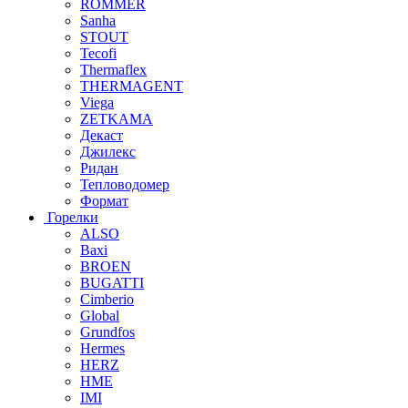
ROMMER
Sanha
STOUT
Tecofi
Thermaflex
THERMAGENT
Viega
ZETKAMA
Декаст
Джилекс
Ридан
Тепловодомер
Формат
Горелки
ALSO
Baxi
BROEN
BUGATTI
Cimberio
Global
Grundfos
Hermes
HERZ
HME
IMI