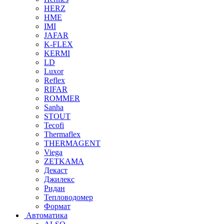
HERZ
HME
IMI
JAFAR
K-FLEX
KERMI
LD
Luxor
Reflex
RIFAR
ROMMER
Sanha
STOUT
Tecofi
Thermaflex
THERMAGENT
Viega
ZETKAMA
Декаст
Джилекс
Ридан
Тепловодомер
Формат
Автоматика