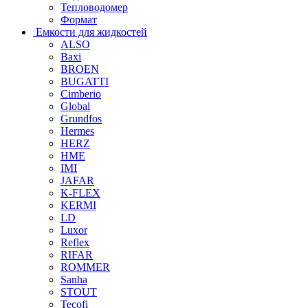
Тепловодомер
Формат
Емкости для жидкостей
ALSO
Baxi
BROEN
BUGATTI
Cimberio
Global
Grundfos
Hermes
HERZ
HME
IMI
JAFAR
K-FLEX
KERMI
LD
Luxor
Reflex
RIFAR
ROMMER
Sanha
STOUT
Tecofi