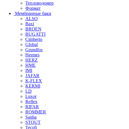
Тепловодомер
Формат
Мембранные баки
ALSO
Baxi
BROEN
BUGATTI
Cimberio
Global
Grundfos
Hermes
HERZ
HME
IMI
JAFAR
K-FLEX
KERMI
LD
Luxor
Reflex
RIFAR
ROMMER
Sanha
STOUT
Tecofi