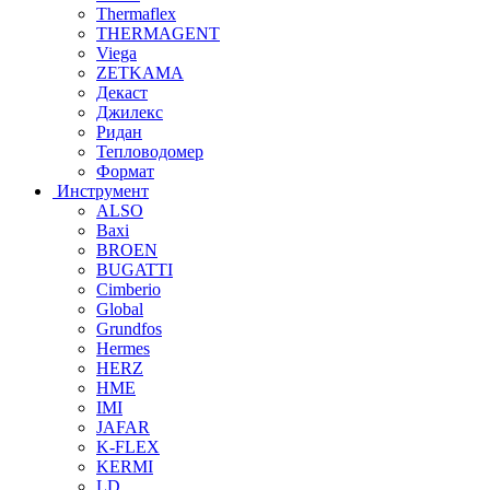
Thermaflex
THERMAGENT
Viega
ZETKAMA
Декаст
Джилекс
Ридан
Тепловодомер
Формат
Инструмент
ALSO
Baxi
BROEN
BUGATTI
Cimberio
Global
Grundfos
Hermes
HERZ
HME
IMI
JAFAR
K-FLEX
KERMI
LD