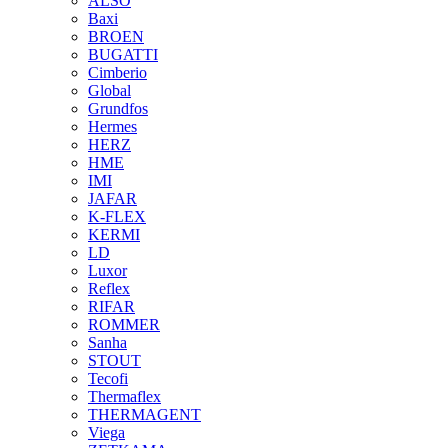
ALSO
Baxi
BROEN
BUGATTI
Cimberio
Global
Grundfos
Hermes
HERZ
HME
IMI
JAFAR
K-FLEX
KERMI
LD
Luxor
Reflex
RIFAR
ROMMER
Sanha
STOUT
Tecofi
Thermaflex
THERMAGENT
Viega