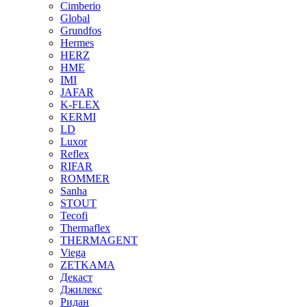
Cimberio
Global
Grundfos
Hermes
HERZ
HME
IMI
JAFAR
K-FLEX
KERMI
LD
Luxor
Reflex
RIFAR
ROMMER
Sanha
STOUT
Tecofi
Thermaflex
THERMAGENT
Viega
ZETKAMA
Декаст
Джилекс
Ридан