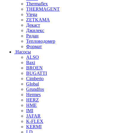
Thermaflex
THERMAGENT
Viega
ZETKAMA
Декаст
Джилекс
Ридан
Тепловодомер
Формат
Насосы
ALSO
Baxi
BROEN
BUGATTI
Cimberio
Global
Grundfos
Hermes
HERZ
HME
IMI
JAFAR
K-FLEX
KERMI
LD