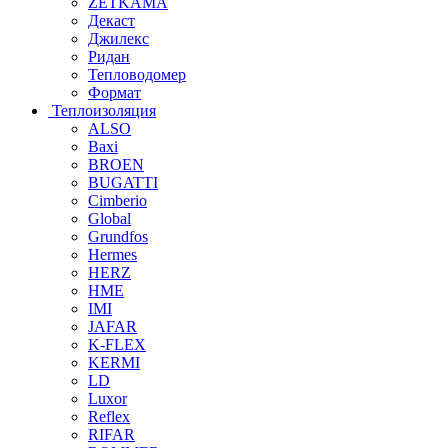
ZETKAMA
Декаст
Джилекс
Ридан
Тепловодомер
Формат
Теплоизоляция
ALSO
Baxi
BROEN
BUGATTI
Cimberio
Global
Grundfos
Hermes
HERZ
HME
IMI
JAFAR
K-FLEX
KERMI
LD
Luxor
Reflex
RIFAR