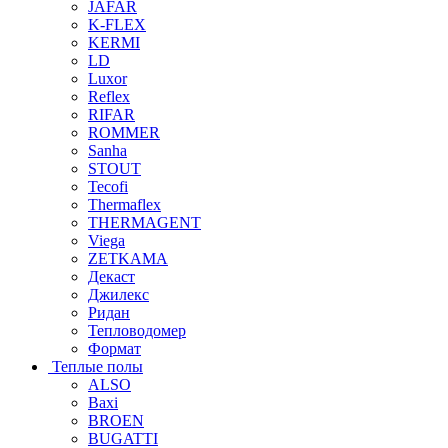
JAFAR
K-FLEX
KERMI
LD
Luxor
Reflex
RIFAR
ROMMER
Sanha
STOUT
Tecofi
Thermaflex
THERMAGENT
Viega
ZETKAMA
Декаст
Джилекс
Ридан
Тепловодомер
Формат
Теплые полы
ALSO
Baxi
BROEN
BUGATTI