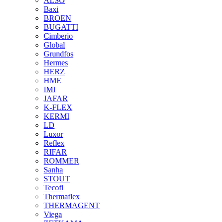
ALSO
Baxi
BROEN
BUGATTI
Cimberio
Global
Grundfos
Hermes
HERZ
HME
IMI
JAFAR
K-FLEX
KERMI
LD
Luxor
Reflex
RIFAR
ROMMER
Sanha
STOUT
Tecofi
Thermaflex
THERMAGENT
Viega