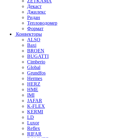
ZETKAMA
Декаст
Джилекс
Ридан
Тепловодомер
Формат
Конвекторы
ALSO
Baxi
BROEN
BUGATTI
Cimberio
Global
Grundfos
Hermes
HERZ
HME
IMI
JAFAR
K-FLEX
KERMI
LD
Luxor
Reflex
RIFAR