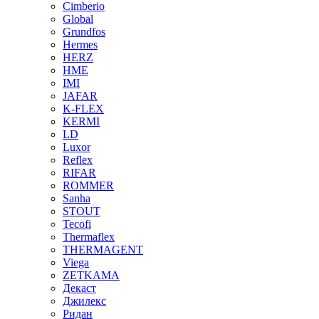
Cimberio
Global
Grundfos
Hermes
HERZ
HME
IMI
JAFAR
K-FLEX
KERMI
LD
Luxor
Reflex
RIFAR
ROMMER
Sanha
STOUT
Tecofi
Thermaflex
THERMAGENT
Viega
ZETKAMA
Декаст
Джилекс
Ридан