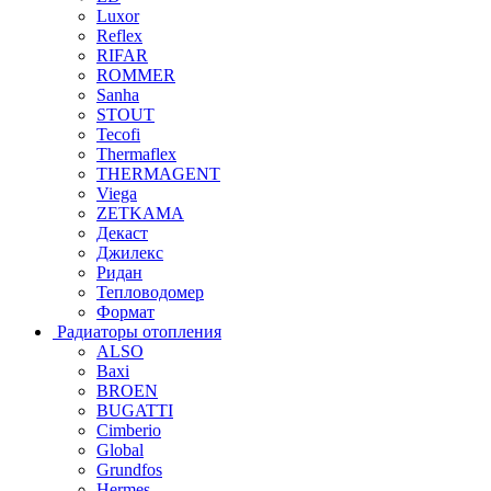
Luxor
Reflex
RIFAR
ROMMER
Sanha
STOUT
Tecofi
Thermaflex
THERMAGENT
Viega
ZETKAMA
Декаст
Джилекс
Ридан
Тепловодомер
Формат
Радиаторы отопления
ALSO
Baxi
BROEN
BUGATTI
Cimberio
Global
Grundfos
Hermes