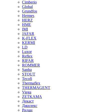
Cimberio
Global
Grundfos
Hermes
HERZ
HME
IMI
JAFAR
K-FLEX
KERMI
LD
Luxor
Reflex
RIFAR
ROMMER
Sanha
STOUT
Tecofi
Thermaflex
THERMAGENT
Viega
ZETKAMA
Декаст
Джилекс
Ридан