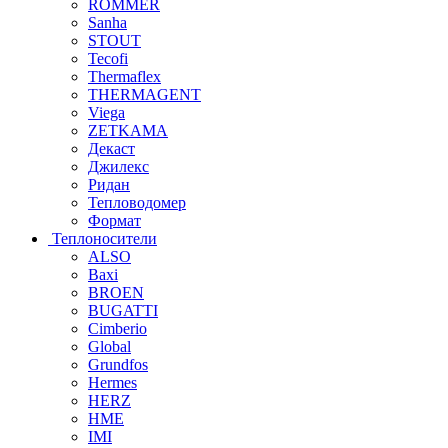
ROMMER
Sanha
STOUT
Tecofi
Thermaflex
THERMAGENT
Viega
ZETKAMA
Декаст
Джилекс
Ридан
Тепловодомер
Формат
Теплоносители
ALSO
Baxi
BROEN
BUGATTI
Cimberio
Global
Grundfos
Hermes
HERZ
HME
IMI