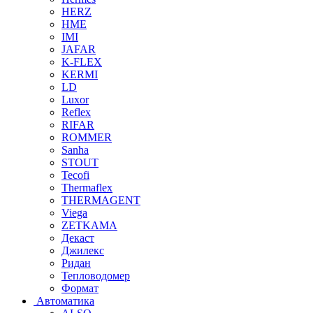
HERZ
HME
IMI
JAFAR
K-FLEX
KERMI
LD
Luxor
Reflex
RIFAR
ROMMER
Sanha
STOUT
Tecofi
Thermaflex
THERMAGENT
Viega
ZETKAMA
Декаст
Джилекс
Ридан
Тепловодомер
Формат
Автоматика