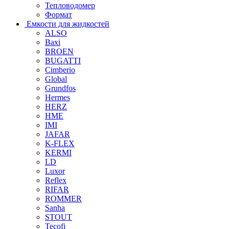
Тепловодомер
Формат
Емкости для жидкостей
ALSO
Baxi
BROEN
BUGATTI
Cimberio
Global
Grundfos
Hermes
HERZ
HME
IMI
JAFAR
K-FLEX
KERMI
LD
Luxor
Reflex
RIFAR
ROMMER
Sanha
STOUT
Tecofi