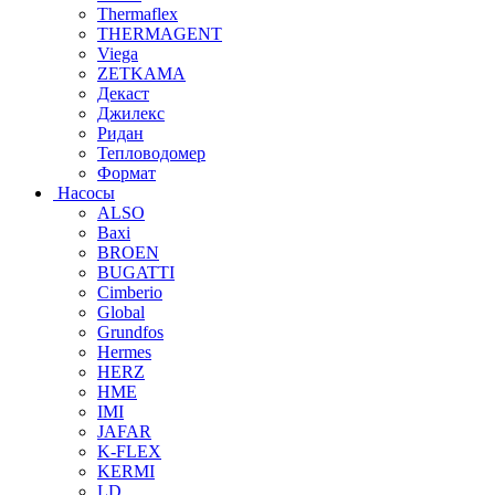
Thermaflex
THERMAGENT
Viega
ZETKAMA
Декаст
Джилекс
Ридан
Тепловодомер
Формат
Насосы
ALSO
Baxi
BROEN
BUGATTI
Cimberio
Global
Grundfos
Hermes
HERZ
HME
IMI
JAFAR
K-FLEX
KERMI
LD