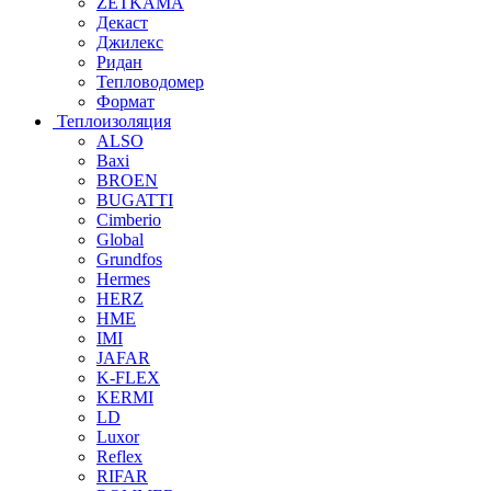
ZETKAMA
Декаст
Джилекс
Ридан
Тепловодомер
Формат
Теплоизоляция
ALSO
Baxi
BROEN
BUGATTI
Cimberio
Global
Grundfos
Hermes
HERZ
HME
IMI
JAFAR
K-FLEX
KERMI
LD
Luxor
Reflex
RIFAR