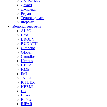
ZETKAMA
Декаст
Джилекс
Ридан
Тепловодомер
Формат
Водонагреватели
ALSO
Baxi
BROEN
BUGATTI
Cimberio
Global
Grundfos
Hermes
HERZ
HME
IMI
JAFAR
K-FLEX
KERMI
LD
Luxor
Reflex
RIFAR