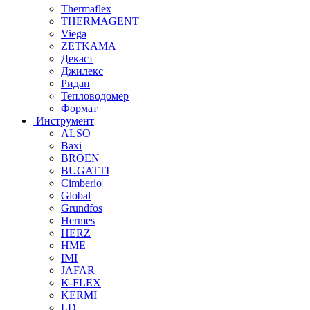
Thermaflex
THERMAGENT
Viega
ZETKAMA
Декаст
Джилекс
Ридан
Тепловодомер
Формат
Инструмент
ALSO
Baxi
BROEN
BUGATTI
Cimberio
Global
Grundfos
Hermes
HERZ
HME
IMI
JAFAR
K-FLEX
KERMI
LD