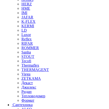
HERZ
HME
IMI
JAFAR
K-FLEX
KERMI
LD
Luxor
Reflex
RIFAR
ROMMER
Sanha
STOUT
Tecofi
Thermaflex
THERMAGENT
Viega
ZETKAMA
Декаст
Джилекс
Ридан
Тепловодомер
Формат
Сантехника