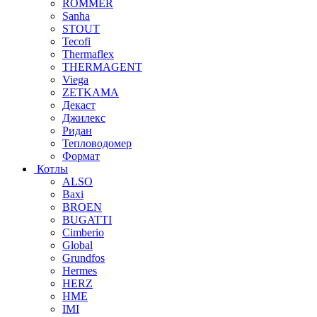
ROMMER
Sanha
STOUT
Tecofi
Thermaflex
THERMAGENT
Viega
ZETKAMA
Декаст
Джилекс
Ридан
Тепловодомер
Формат
Котлы
ALSO
Baxi
BROEN
BUGATTI
Cimberio
Global
Grundfos
Hermes
HERZ
HME
IMI