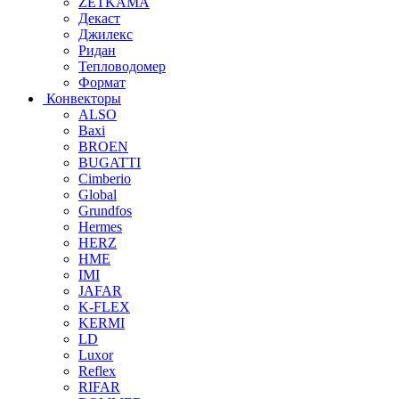
ZETKAMA
Декаст
Джилекс
Ридан
Тепловодомер
Формат
Конвекторы
ALSO
Baxi
BROEN
BUGATTI
Cimberio
Global
Grundfos
Hermes
HERZ
HME
IMI
JAFAR
K-FLEX
KERMI
LD
Luxor
Reflex
RIFAR