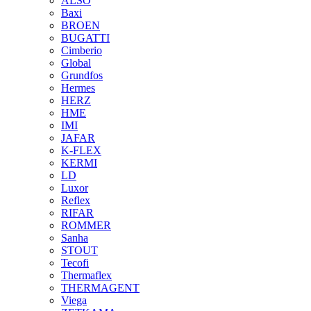
ALSO
Baxi
BROEN
BUGATTI
Cimberio
Global
Grundfos
Hermes
HERZ
HME
IMI
JAFAR
K-FLEX
KERMI
LD
Luxor
Reflex
RIFAR
ROMMER
Sanha
STOUT
Tecofi
Thermaflex
THERMAGENT
Viega