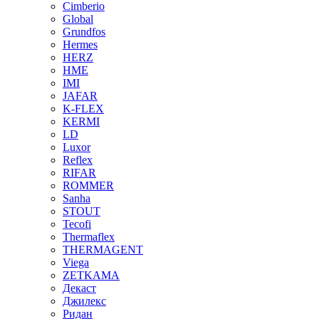
Cimberio
Global
Grundfos
Hermes
HERZ
HME
IMI
JAFAR
K-FLEX
KERMI
LD
Luxor
Reflex
RIFAR
ROMMER
Sanha
STOUT
Tecofi
Thermaflex
THERMAGENT
Viega
ZETKAMA
Декаст
Джилекс
Ридан