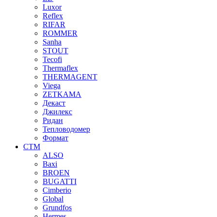
Luxor
Reflex
RIFAR
ROMMER
Sanha
STOUT
Tecofi
Thermaflex
THERMAGENT
Viega
ZETKAMA
Декаст
Джилекс
Ридан
Тепловодомер
Формат
СТМ
ALSO
Baxi
BROEN
BUGATTI
Cimberio
Global
Grundfos
Hermes