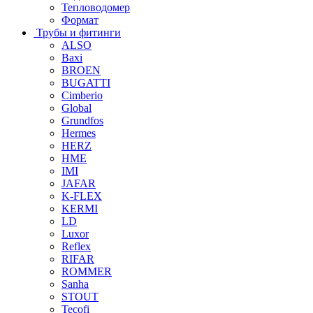
Тепловодомер
Формат
Трубы и фитинги
ALSO
Baxi
BROEN
BUGATTI
Cimberio
Global
Grundfos
Hermes
HERZ
HME
IMI
JAFAR
K-FLEX
KERMI
LD
Luxor
Reflex
RIFAR
ROMMER
Sanha
STOUT
Tecofi