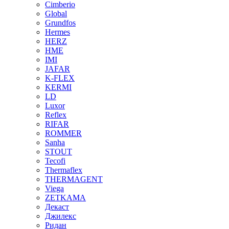
Cimberio
Global
Grundfos
Hermes
HERZ
HME
IMI
JAFAR
K-FLEX
KERMI
LD
Luxor
Reflex
RIFAR
ROMMER
Sanha
STOUT
Tecofi
Thermaflex
THERMAGENT
Viega
ZETKAMA
Декаст
Джилекс
Ридан