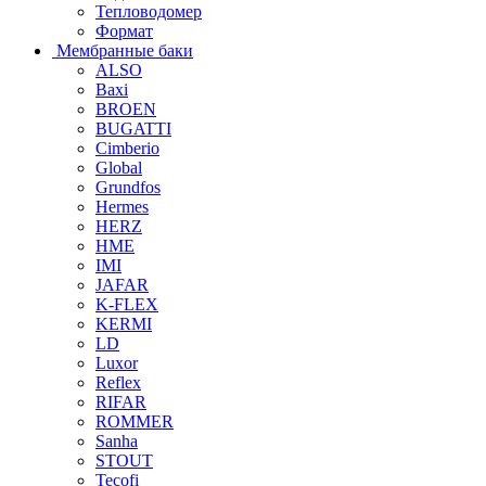
Тепловодомер
Формат
Мембранные баки
ALSO
Baxi
BROEN
BUGATTI
Cimberio
Global
Grundfos
Hermes
HERZ
HME
IMI
JAFAR
K-FLEX
KERMI
LD
Luxor
Reflex
RIFAR
ROMMER
Sanha
STOUT
Tecofi