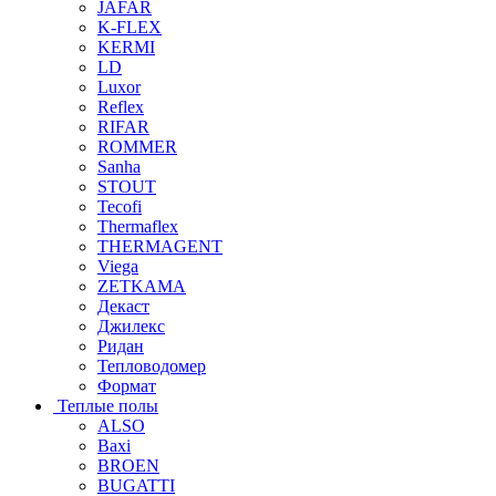
JAFAR
K-FLEX
KERMI
LD
Luxor
Reflex
RIFAR
ROMMER
Sanha
STOUT
Tecofi
Thermaflex
THERMAGENT
Viega
ZETKAMA
Декаст
Джилекс
Ридан
Тепловодомер
Формат
Теплые полы
ALSO
Baxi
BROEN
BUGATTI