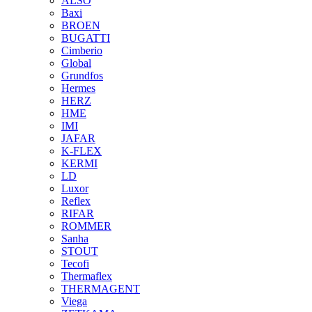
ALSO
Baxi
BROEN
BUGATTI
Cimberio
Global
Grundfos
Hermes
HERZ
HME
IMI
JAFAR
K-FLEX
KERMI
LD
Luxor
Reflex
RIFAR
ROMMER
Sanha
STOUT
Tecofi
Thermaflex
THERMAGENT
Viega