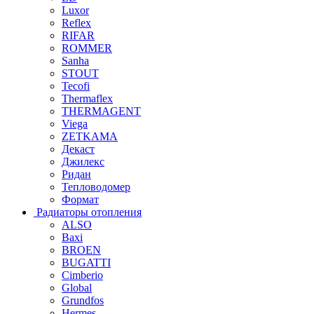
Luxor
Reflex
RIFAR
ROMMER
Sanha
STOUT
Tecofi
Thermaflex
THERMAGENT
Viega
ZETKAMA
Декаст
Джилекс
Ридан
Тепловодомер
Формат
Радиаторы отопления
ALSO
Baxi
BROEN
BUGATTI
Cimberio
Global
Grundfos
Hermes