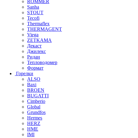
ROMMER
Sanha
STOUT
Tecofi
Thermaflex
THERMAGENT
Viega
ZETKAMA
Декаст
Джилекс
Ридан
Тепловодомер
Формат
Горелки
ALSO
Baxi
BROEN
BUGATTI
Cimberio
Global
Grundfos
Hermes
HERZ
HME
IMI