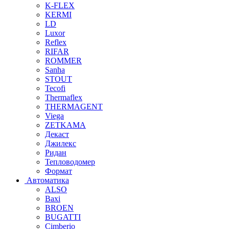
K-FLEX
KERMI
LD
Luxor
Reflex
RIFAR
ROMMER
Sanha
STOUT
Tecofi
Thermaflex
THERMAGENT
Viega
ZETKAMA
Декаст
Джилекс
Ридан
Тепловодомер
Формат
Автоматика
ALSO
Baxi
BROEN
BUGATTI
Cimberio