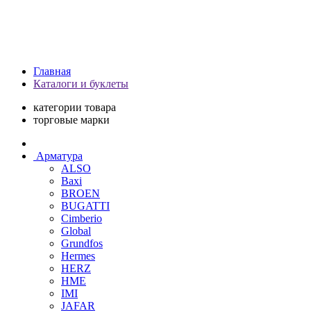
Главная
Каталоги и буклеты
категории товара
торговые марки
Арматура
ALSO
Baxi
BROEN
BUGATTI
Cimberio
Global
Grundfos
Hermes
HERZ
HME
IMI
JAFAR