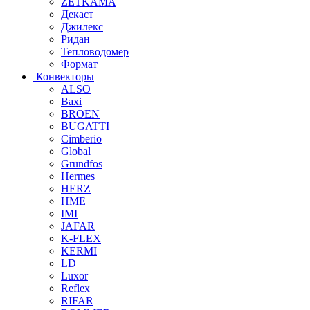
ZETKAMA
Декаст
Джилекс
Ридан
Тепловодомер
Формат
Конвекторы
ALSO
Baxi
BROEN
BUGATTI
Cimberio
Global
Grundfos
Hermes
HERZ
HME
IMI
JAFAR
K-FLEX
KERMI
LD
Luxor
Reflex
RIFAR