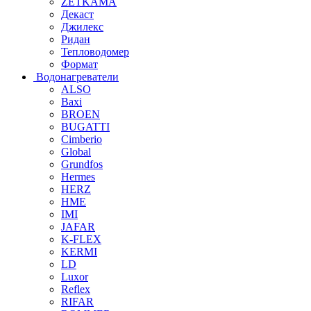
ZETKAMA
Декаст
Джилекс
Ридан
Тепловодомер
Формат
Водонагреватели
ALSO
Baxi
BROEN
BUGATTI
Cimberio
Global
Grundfos
Hermes
HERZ
HME
IMI
JAFAR
K-FLEX
KERMI
LD
Luxor
Reflex
RIFAR