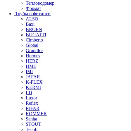
Тепловодомер
Формат
Трубы и фитинги
ALSO
Baxi
BROEN
BUGATTI
Cimberio
Global
Grundfos
Hermes
HERZ
HME
IMI
JAFAR
K-FLEX
KERMI
LD
Luxor
Reflex
RIFAR
ROMMER
Sanha
STOUT
Tecofi