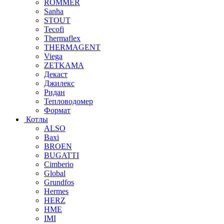
ROMMER
Sanha
STOUT
Tecofi
Thermaflex
THERMAGENT
Viega
ZETKAMA
Декаст
Джилекс
Ридан
Тепловодомер
Формат
Котлы
ALSO
Baxi
BROEN
BUGATTI
Cimberio
Global
Grundfos
Hermes
HERZ
HME
IMI