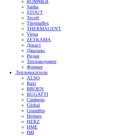
ROMMER
Sanha
STOUT
Tecofi
Thermaflex
THERMAGENT
Viega
ZETKAMA
Декаст
Джилекс
Ридан
Тепловодомер
Формат
Теплоносители
ALSO
Baxi
BROEN
BUGATTI
Cimberio
Global
Grundfos
Hermes
HERZ
HME
IMI