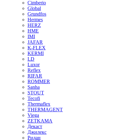
Cimberio
Global
Grundfos
Hermes
HERZ
HME
IMI
JAFAR
K-FLEX
KERMI
LD
Luxor
Reflex
RIFAR
ROMMER
Sanha
STOUT
Tecofi
Thermaflex
THERMAGENT
Viega
ZETKAMA
Декаст
Джилекс
Ридан