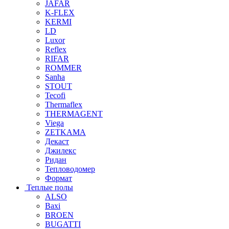
JAFAR
K-FLEX
KERMI
LD
Luxor
Reflex
RIFAR
ROMMER
Sanha
STOUT
Tecofi
Thermaflex
THERMAGENT
Viega
ZETKAMA
Декаст
Джилекс
Ридан
Тепловодомер
Формат
Теплые полы
ALSO
Baxi
BROEN
BUGATTI