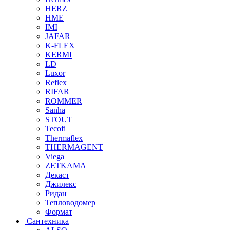
HERZ
HME
IMI
JAFAR
K-FLEX
KERMI
LD
Luxor
Reflex
RIFAR
ROMMER
Sanha
STOUT
Tecofi
Thermaflex
THERMAGENT
Viega
ZETKAMA
Декаст
Джилекс
Ридан
Тепловодомер
Формат
Сантехника