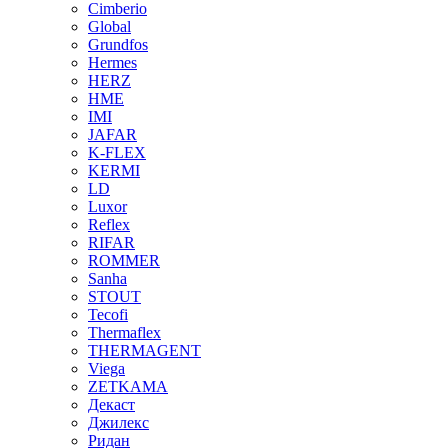
Cimberio
Global
Grundfos
Hermes
HERZ
HME
IMI
JAFAR
K-FLEX
KERMI
LD
Luxor
Reflex
RIFAR
ROMMER
Sanha
STOUT
Tecofi
Thermaflex
THERMAGENT
Viega
ZETKAMA
Декаст
Джилекс
Ридан