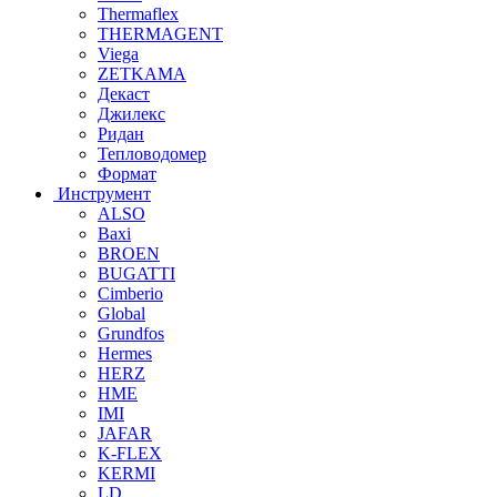
Thermaflex
THERMAGENT
Viega
ZETKAMA
Декаст
Джилекс
Ридан
Тепловодомер
Формат
Инструмент
ALSO
Baxi
BROEN
BUGATTI
Cimberio
Global
Grundfos
Hermes
HERZ
HME
IMI
JAFAR
K-FLEX
KERMI
LD