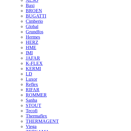
ALSO
Baxi
BROEN
BUGATTI
Cimberio
Global
Grundfos
Hermes
HERZ
HME
IMI
JAFAR
K-FLEX
KERMI
LD
Luxor
Reflex
RIFAR
ROMMER
Sanha
STOUT
Tecofi
Thermaflex
THERMAGENT
Viega