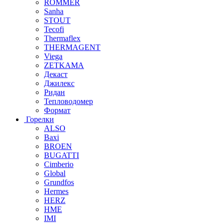
ROMMER
Sanha
STOUT
Tecofi
Thermaflex
THERMAGENT
Viega
ZETKAMA
Декаст
Джилекс
Ридан
Тепловодомер
Формат
Горелки
ALSO
Baxi
BROEN
BUGATTI
Cimberio
Global
Grundfos
Hermes
HERZ
HME
IMI