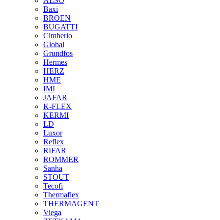
ALSO
Baxi
BROEN
BUGATTI
Cimberio
Global
Grundfos
Hermes
HERZ
HME
IMI
JAFAR
K-FLEX
KERMI
LD
Luxor
Reflex
RIFAR
ROMMER
Sanha
STOUT
Tecofi
Thermaflex
THERMAGENT
Viega