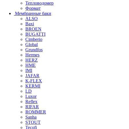
Тепловодомер
Формат
Мембранные баки
ALSO
Baxi
BROEN
BUGATTI
Cimberio
Global
Grundfos
Hermes
HERZ
HME
IMI
JAFAR
K-FLEX
KERMI
LD
Luxor
Reflex
RIFAR
ROMMER
Sanha
STOUT
Tecofi