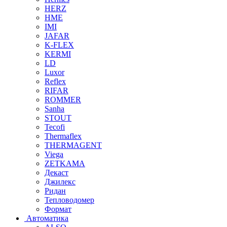
HERZ
HME
IMI
JAFAR
K-FLEX
KERMI
LD
Luxor
Reflex
RIFAR
ROMMER
Sanha
STOUT
Tecofi
Thermaflex
THERMAGENT
Viega
ZETKAMA
Декаст
Джилекс
Ридан
Тепловодомер
Формат
Автоматика