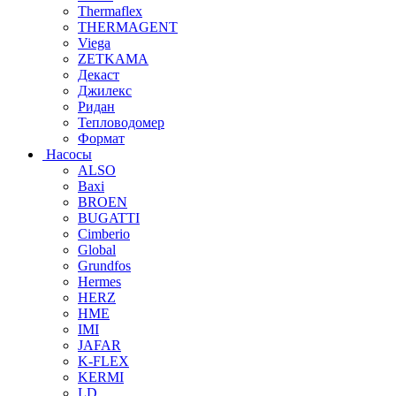
Thermaflex
THERMAGENT
Viega
ZETKAMA
Декаст
Джилекс
Ридан
Тепловодомер
Формат
Насосы
ALSO
Baxi
BROEN
BUGATTI
Cimberio
Global
Grundfos
Hermes
HERZ
HME
IMI
JAFAR
K-FLEX
KERMI
LD