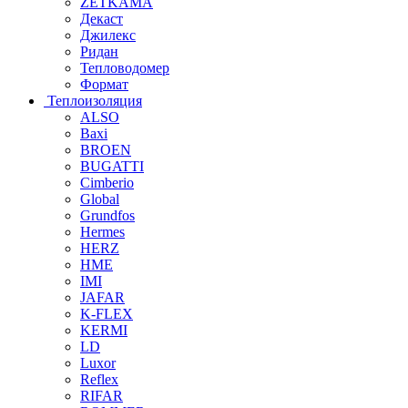
ZETKAMA
Декаст
Джилекс
Ридан
Тепловодомер
Формат
Теплоизоляция
ALSO
Baxi
BROEN
BUGATTI
Cimberio
Global
Grundfos
Hermes
HERZ
HME
IMI
JAFAR
K-FLEX
KERMI
LD
Luxor
Reflex
RIFAR