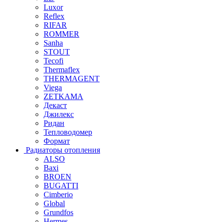
Luxor
Reflex
RIFAR
ROMMER
Sanha
STOUT
Tecofi
Thermaflex
THERMAGENT
Viega
ZETKAMA
Декаст
Джилекс
Ридан
Тепловодомер
Формат
Радиаторы отопления
ALSO
Baxi
BROEN
BUGATTI
Cimberio
Global
Grundfos
Hermes