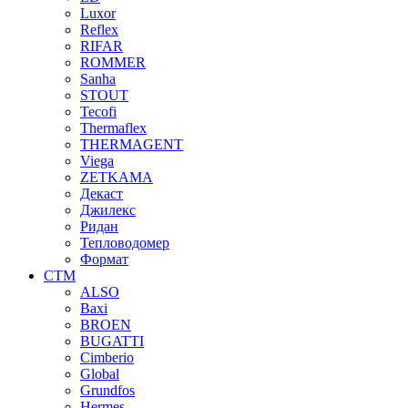
Luxor
Reflex
RIFAR
ROMMER
Sanha
STOUT
Tecofi
Thermaflex
THERMAGENT
Viega
ZETKAMA
Декаст
Джилекс
Ридан
Тепловодомер
Формат
СТМ
ALSO
Baxi
BROEN
BUGATTI
Cimberio
Global
Grundfos
Hermes