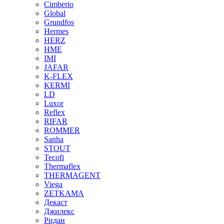
Cimberio
Global
Grundfos
Hermes
HERZ
HME
IMI
JAFAR
K-FLEX
KERMI
LD
Luxor
Reflex
RIFAR
ROMMER
Sanha
STOUT
Tecofi
Thermaflex
THERMAGENT
Viega
ZETKAMA
Декаст
Джилекс
Ридан