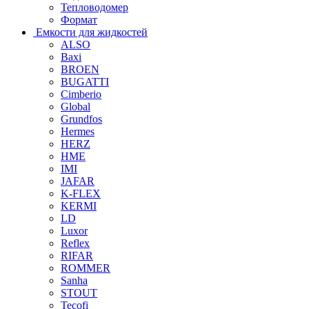
Тепловодомер
Формат
Емкости для жидкостей
ALSO
Baxi
BROEN
BUGATTI
Cimberio
Global
Grundfos
Hermes
HERZ
HME
IMI
JAFAR
K-FLEX
KERMI
LD
Luxor
Reflex
RIFAR
ROMMER
Sanha
STOUT
Tecofi