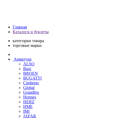
Главная
Каталоги и буклеты
категории товара
торговые марки
Арматура
ALSO
Baxi
BROEN
BUGATTI
Cimberio
Global
Grundfos
Hermes
HERZ
HME
IMI
JAFAR