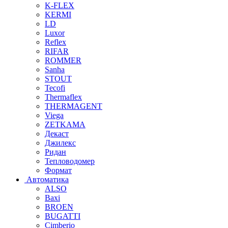
K-FLEX
KERMI
LD
Luxor
Reflex
RIFAR
ROMMER
Sanha
STOUT
Tecofi
Thermaflex
THERMAGENT
Viega
ZETKAMA
Декаст
Джилекс
Ридан
Тепловодомер
Формат
Автоматика
ALSO
Baxi
BROEN
BUGATTI
Cimberio