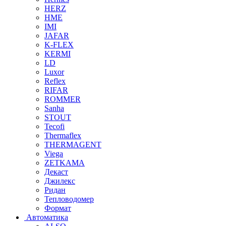
HERZ
HME
IMI
JAFAR
K-FLEX
KERMI
LD
Luxor
Reflex
RIFAR
ROMMER
Sanha
STOUT
Tecofi
Thermaflex
THERMAGENT
Viega
ZETKAMA
Декаст
Джилекс
Ридан
Тепловодомер
Формат
Автоматика