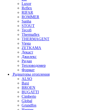
Luxor
Reflex
RIFAR
ROMMER
Sanha
STOUT
Tecofi
Thermaflex
THERMAGENT
Viega
ZETKAMA
Декаст
Джилекс
Ридан
Тепловодомер
Формат
Радиаторы отопления
ALSO
Baxi
BROEN
BUGATTI
Cimberio
Global
Grundfos
Hermes