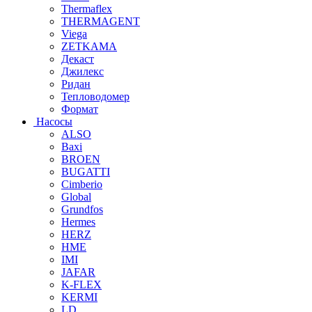
Thermaflex
THERMAGENT
Viega
ZETKAMA
Декаст
Джилекс
Ридан
Тепловодомер
Формат
Насосы
ALSO
Baxi
BROEN
BUGATTI
Cimberio
Global
Grundfos
Hermes
HERZ
HME
IMI
JAFAR
K-FLEX
KERMI
LD