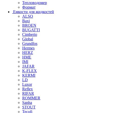
Тепловодомер
Формат
Емкости для жидкостей
ALSO
Baxi
BROEN
BUGATTI
Cimberio
Global
Grundfos
Hermes
HERZ
HME
IMI
JAFAR
K-FLEX
KERMI
LD
Luxor
Reflex
RIFAR
ROMMER
Sanha
STOUT
Tecofi