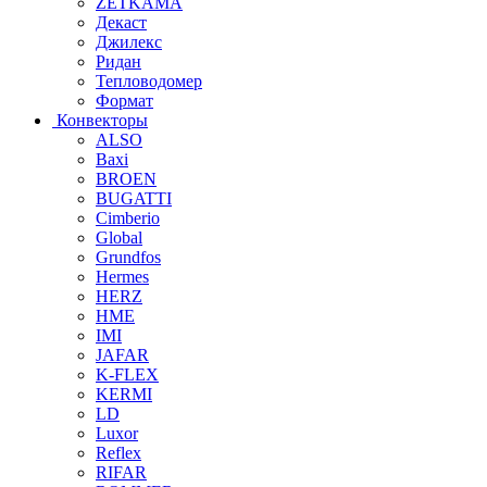
ZETKAMA
Декаст
Джилекс
Ридан
Тепловодомер
Формат
Конвекторы
ALSO
Baxi
BROEN
BUGATTI
Cimberio
Global
Grundfos
Hermes
HERZ
HME
IMI
JAFAR
K-FLEX
KERMI
LD
Luxor
Reflex
RIFAR