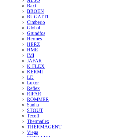
ALSO
Baxi
BROEN
BUGATTI
Cimberio
Global
Grundfos
Hermes
HERZ
HME
IMI
JAFAR
K-FLEX
KERMI
LD
Luxor
Reflex
RIFAR
ROMMER
Sanha
STOUT
Tecofi
Thermaflex
THERMAGENT
Viega