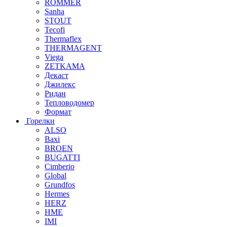
ROMMER
Sanha
STOUT
Tecofi
Thermaflex
THERMAGENT
Viega
ZETKAMA
Декаст
Джилекс
Ридан
Тепловодомер
Формат
Горелки
ALSO
Baxi
BROEN
BUGATTI
Cimberio
Global
Grundfos
Hermes
HERZ
HME
IMI