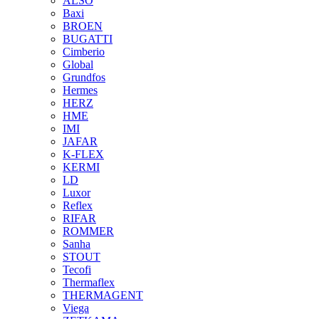
ALSO
Baxi
BROEN
BUGATTI
Cimberio
Global
Grundfos
Hermes
HERZ
HME
IMI
JAFAR
K-FLEX
KERMI
LD
Luxor
Reflex
RIFAR
ROMMER
Sanha
STOUT
Tecofi
Thermaflex
THERMAGENT
Viega