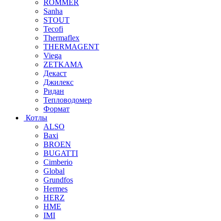
ROMMER
Sanha
STOUT
Tecofi
Thermaflex
THERMAGENT
Viega
ZETKAMA
Декаст
Джилекс
Ридан
Тепловодомер
Формат
Котлы
ALSO
Baxi
BROEN
BUGATTI
Cimberio
Global
Grundfos
Hermes
HERZ
HME
IMI