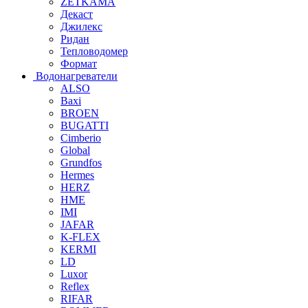
ZETKAMA
Декаст
Джилекс
Ридан
Тепловодомер
Формат
Водонагреватели
ALSO
Baxi
BROEN
BUGATTI
Cimberio
Global
Grundfos
Hermes
HERZ
HME
IMI
JAFAR
K-FLEX
KERMI
LD
Luxor
Reflex
RIFAR