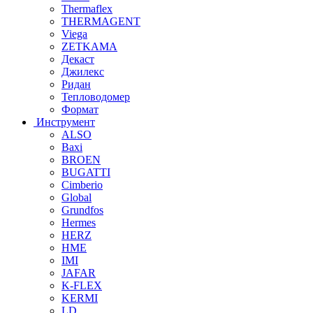
Thermaflex
THERMAGENT
Viega
ZETKAMA
Декаст
Джилекс
Ридан
Тепловодомер
Формат
Инструмент
ALSO
Baxi
BROEN
BUGATTI
Cimberio
Global
Grundfos
Hermes
HERZ
HME
IMI
JAFAR
K-FLEX
KERMI
LD