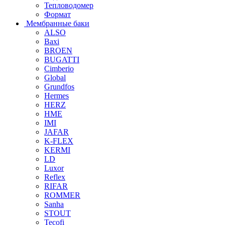
Тепловодомер
Формат
Мембранные баки
ALSO
Baxi
BROEN
BUGATTI
Cimberio
Global
Grundfos
Hermes
HERZ
HME
IMI
JAFAR
K-FLEX
KERMI
LD
Luxor
Reflex
RIFAR
ROMMER
Sanha
STOUT
Tecofi