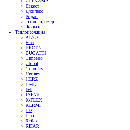
ZETKAMA
Декаст
Джилекс
Ридан
Тепловодомер
Формат
Теплоизоляция
ALSO
Baxi
BROEN
BUGATTI
Cimberio
Global
Grundfos
Hermes
HERZ
HME
IMI
JAFAR
K-FLEX
KERMI
LD
Luxor
Reflex
RIFAR