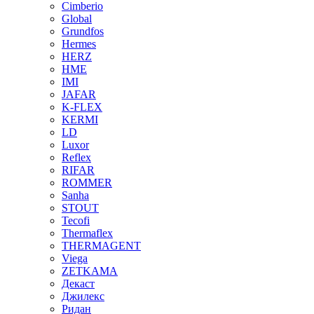
Cimberio
Global
Grundfos
Hermes
HERZ
HME
IMI
JAFAR
K-FLEX
KERMI
LD
Luxor
Reflex
RIFAR
ROMMER
Sanha
STOUT
Tecofi
Thermaflex
THERMAGENT
Viega
ZETKAMA
Декаст
Джилекс
Ридан