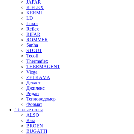
JAFAR
K-FLEX
KERMI
LD
Luxor
Reflex
RIFAR
ROMMER
Sanha
STOUT
Tecofi
Thermaflex
THERMAGENT
Viega
ZETKAMA
Декаст
Джилекс
Ридан
Тепловодомер
Формат
Теплые полы
ALSO
Baxi
BROEN
BUGATTI