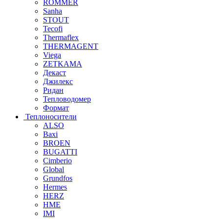
ROMMER
Sanha
STOUT
Tecofi
Thermaflex
THERMAGENT
Viega
ZETKAMA
Декаст
Джилекс
Ридан
Тепловодомер
Формат
Теплоносители
ALSO
Baxi
BROEN
BUGATTI
Cimberio
Global
Grundfos
Hermes
HERZ
HME
IMI