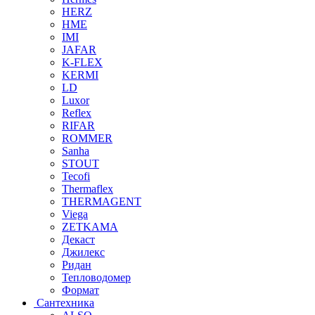
HERZ
HME
IMI
JAFAR
K-FLEX
KERMI
LD
Luxor
Reflex
RIFAR
ROMMER
Sanha
STOUT
Tecofi
Thermaflex
THERMAGENT
Viega
ZETKAMA
Декаст
Джилекс
Ридан
Тепловодомер
Формат
Сантехника