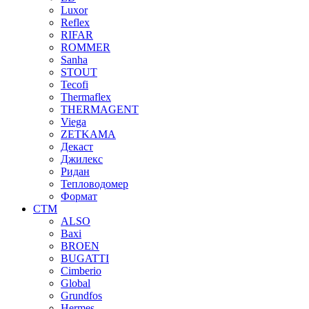
Luxor
Reflex
RIFAR
ROMMER
Sanha
STOUT
Tecofi
Thermaflex
THERMAGENT
Viega
ZETKAMA
Декаст
Джилекс
Ридан
Тепловодомер
Формат
СТМ
ALSO
Baxi
BROEN
BUGATTI
Cimberio
Global
Grundfos
Hermes