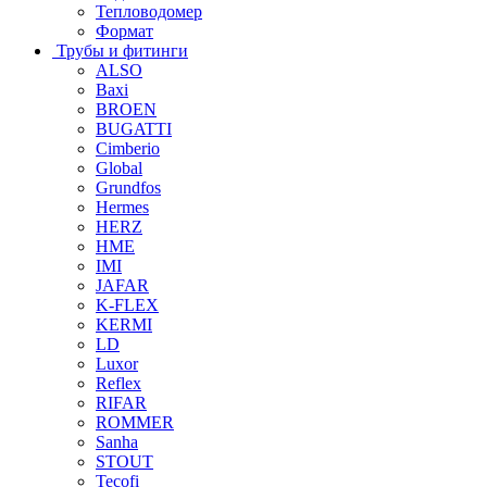
Тепловодомер
Формат
Трубы и фитинги
ALSO
Baxi
BROEN
BUGATTI
Cimberio
Global
Grundfos
Hermes
HERZ
HME
IMI
JAFAR
K-FLEX
KERMI
LD
Luxor
Reflex
RIFAR
ROMMER
Sanha
STOUT
Tecofi