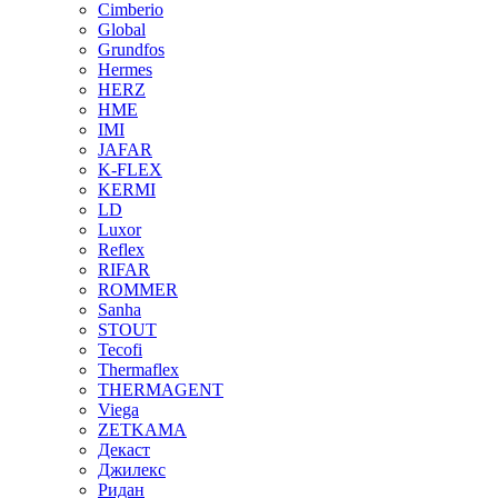
Cimberio
Global
Grundfos
Hermes
HERZ
HME
IMI
JAFAR
K-FLEX
KERMI
LD
Luxor
Reflex
RIFAR
ROMMER
Sanha
STOUT
Tecofi
Thermaflex
THERMAGENT
Viega
ZETKAMA
Декаст
Джилекс
Ридан