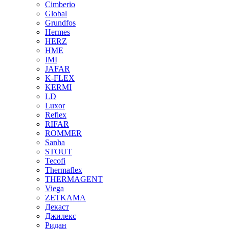
Cimberio
Global
Grundfos
Hermes
HERZ
HME
IMI
JAFAR
K-FLEX
KERMI
LD
Luxor
Reflex
RIFAR
ROMMER
Sanha
STOUT
Tecofi
Thermaflex
THERMAGENT
Viega
ZETKAMA
Декаст
Джилекс
Ридан