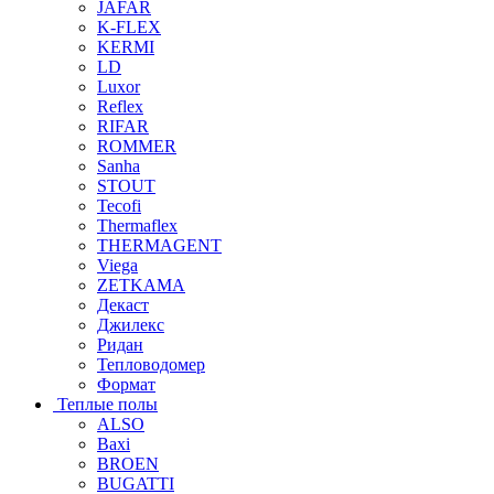
JAFAR
K-FLEX
KERMI
LD
Luxor
Reflex
RIFAR
ROMMER
Sanha
STOUT
Tecofi
Thermaflex
THERMAGENT
Viega
ZETKAMA
Декаст
Джилекс
Ридан
Тепловодомер
Формат
Теплые полы
ALSO
Baxi
BROEN
BUGATTI