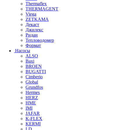
Thermaflex
THERMAGENT
Viega
ZETKAMA
Декаст
Джилекс
Ридан
Тепловодомер
Формат
Насосы
ALSO
Baxi
BROEN
BUGATTI
Cimberio
Global
Grundfos
Hermes
HERZ
HME
IMI
JAFAR
K-FLEX
KERMI
LD