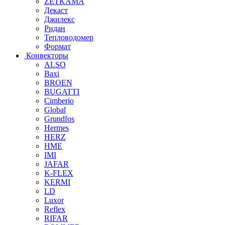
ZETKAMA
Декаст
Джилекс
Ридан
Тепловодомер
Формат
Конвекторы
ALSO
Baxi
BROEN
BUGATTI
Cimberio
Global
Grundfos
Hermes
HERZ
HME
IMI
JAFAR
K-FLEX
KERMI
LD
Luxor
Reflex
RIFAR