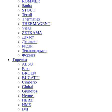
ROMMER
Sanha
STOUT
Tecofi
Thermaflex
THERMAGENT
Viega
ZETKAMA
Декаст
Джилекс
Ридан
Тепловодомер
Формат
Горелки
ALSO
Baxi
BROEN
BUGATTI
Cimberio
Global
Grundfos
Hermes
HERZ
HME
IMI