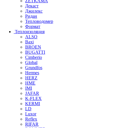
ZETKAMA
Декаст
Джилекс
Ридан
Тепловодомер
Формат
Теплоизоляция
ALSO
Baxi
BROEN
BUGATTI
Cimberio
Global
Grundfos
Hermes
HERZ
HME
IMI
JAFAR
K-FLEX
KERMI
LD
Luxor
Reflex
RIFAR