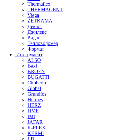
Thermaflex
THERMAGENT
Viega
ZETKAMA
Декаст
Джилекс
Ридан
Тепловодомер
Формат
Инструмент
ALSO
Baxi
BROEN
BUGATTI
Cimberio
Global
Grundfos
Hermes
HERZ
HME
IMI
JAFAR
K-FLEX
KERMI
LD