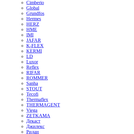
Cimberio
Global
Grundfos
Hermes
HERZ
HME
IMI
JAFAR
K-FLEX
KERMI
LD
Luxor
Reflex
RIFAR
ROMMER
Sanha
STOUT
Tecofi
Thermaflex
THERMAGENT
Viega
ZETKAMA
Декаст
Джилекс
Ридан