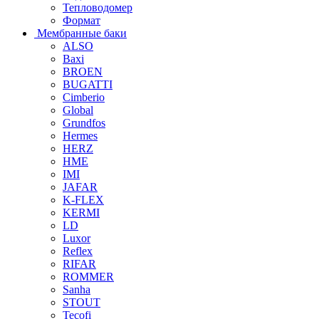
Тепловодомер
Формат
Мембранные баки
ALSO
Baxi
BROEN
BUGATTI
Cimberio
Global
Grundfos
Hermes
HERZ
HME
IMI
JAFAR
K-FLEX
KERMI
LD
Luxor
Reflex
RIFAR
ROMMER
Sanha
STOUT
Tecofi