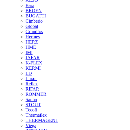
ALSO
Baxi
BROEN
BUGATTI
Cimberio
Global
Grundfos
Hermes
HERZ
HME
IMI
JAFAR
K-FLEX
KERMI
LD
Luxor
Reflex
RIFAR
ROMMER
Sanha
STOUT
Tecofi
Thermaflex
THERMAGENT
Viega