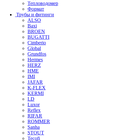
Тепловодомер
Формат
Трубы и фитинги
ALSO
Baxi
BROEN
BUGATTI
Cimberio
Global
Grundfos
Hermes
HERZ
HME
IMI
JAFAR
K-FLEX
KERMI
LD
Luxor
Reflex
RIFAR
ROMMER
Sanha
STOUT
Tecofi