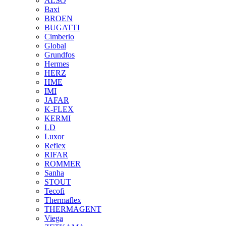
ALSO
Baxi
BROEN
BUGATTI
Cimberio
Global
Grundfos
Hermes
HERZ
HME
IMI
JAFAR
K-FLEX
KERMI
LD
Luxor
Reflex
RIFAR
ROMMER
Sanha
STOUT
Tecofi
Thermaflex
THERMAGENT
Viega