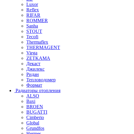
Luxor
Reflex
RIFAR
ROMMER
Sanha
STOUT
Tecofi
Thermaflex
THERMAGENT
Viega
ZETKAMA
Декаст
Джилекс
Ридан
Тепловодомер
Формат
Радиаторы отопления
ALSO
Baxi
BROEN
BUGATTI
Cimberio
Global
Grundfos
Hermes