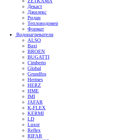
ZETKAMA
Декаст
Джилекс
Ридан
Тепловодомер
Формат
Водонагреватели
ALSO
Baxi
BROEN
BUGATTI
Cimberio
Global
Grundfos
Hermes
HERZ
HME
IMI
JAFAR
K-FLEX
KERMI
LD
Luxor
Reflex
RIFAR