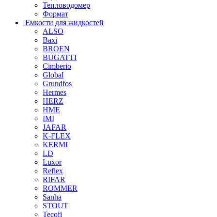
Тепловодомер
Формат
Емкости для жидкостей
ALSO
Baxi
BROEN
BUGATTI
Cimberio
Global
Grundfos
Hermes
HERZ
HME
IMI
JAFAR
K-FLEX
KERMI
LD
Luxor
Reflex
RIFAR
ROMMER
Sanha
STOUT
Tecofi