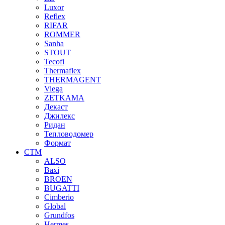
Luxor
Reflex
RIFAR
ROMMER
Sanha
STOUT
Tecofi
Thermaflex
THERMAGENT
Viega
ZETKAMA
Декаст
Джилекс
Ридан
Тепловодомер
Формат
СТМ
ALSO
Baxi
BROEN
BUGATTI
Cimberio
Global
Grundfos
Hermes