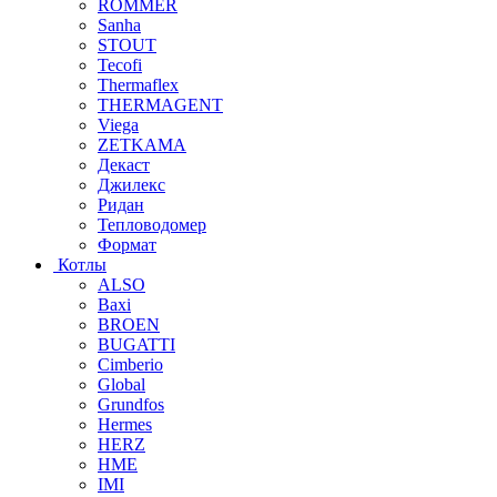
ROMMER
Sanha
STOUT
Tecofi
Thermaflex
THERMAGENT
Viega
ZETKAMA
Декаст
Джилекс
Ридан
Тепловодомер
Формат
Котлы
ALSO
Baxi
BROEN
BUGATTI
Cimberio
Global
Grundfos
Hermes
HERZ
HME
IMI