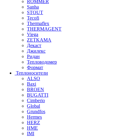
ROMMER
Sanha
STOUT
Tecofi
Thermaflex
THERMAGENT
Viega
ZETKAMA
Декаст
Джилекс
Ридан
Тепловодомер
Формат
Теплоносители
ALSO
Baxi
BROEN
BUGATTI
Cimberio
Global
Grundfos
Hermes
HERZ
HME
IMI