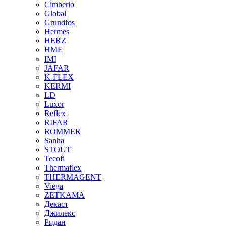
Cimberio
Global
Grundfos
Hermes
HERZ
HME
IMI
JAFAR
K-FLEX
KERMI
LD
Luxor
Reflex
RIFAR
ROMMER
Sanha
STOUT
Tecofi
Thermaflex
THERMAGENT
Viega
ZETKAMA
Декаст
Джилекс
Ридан