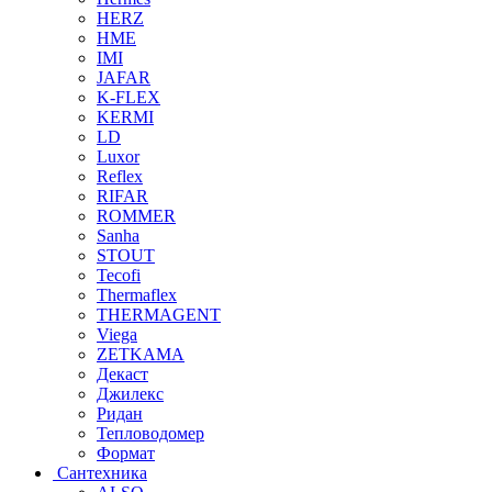
HERZ
HME
IMI
JAFAR
K-FLEX
KERMI
LD
Luxor
Reflex
RIFAR
ROMMER
Sanha
STOUT
Tecofi
Thermaflex
THERMAGENT
Viega
ZETKAMA
Декаст
Джилекс
Ридан
Тепловодомер
Формат
Сантехника