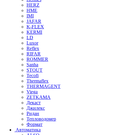
HERZ
HME
IMI
JAFAR
K-FLEX
KERMI
LD
Luxor
Reflex
RIFAR
ROMMER
Sanha
STOUT
Tecofi
Thermaflex
THERMAGENT
Viega
ZETKAMA
Декаст
Джилекс
Ридан
Тепловодомер
Формат
Автоматика