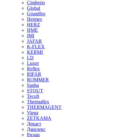
Cimberio
Global
Grundfos
Hermes
HERZ
HME
IMI
JAFAR
K-FLEX
KERMI
LD
Luxor
Reflex
RIFAR
ROMMER
Sanha
STOUT
Tecofi
Thermaflex
THERMAGENT
Viega
ZETKAMA
Декаст
Джилекс
Ридан