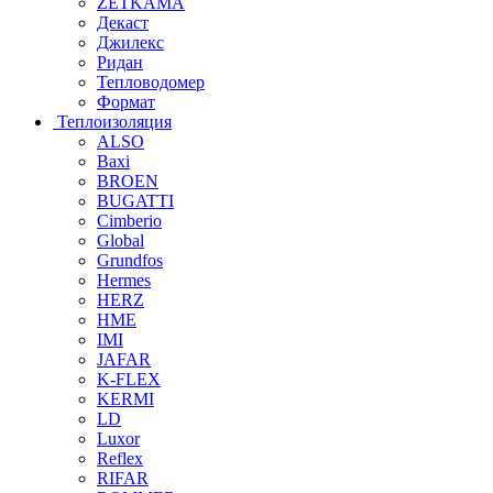
ZETKAMA
Декаст
Джилекс
Ридан
Тепловодомер
Формат
Теплоизоляция
ALSO
Baxi
BROEN
BUGATTI
Cimberio
Global
Grundfos
Hermes
HERZ
HME
IMI
JAFAR
K-FLEX
KERMI
LD
Luxor
Reflex
RIFAR