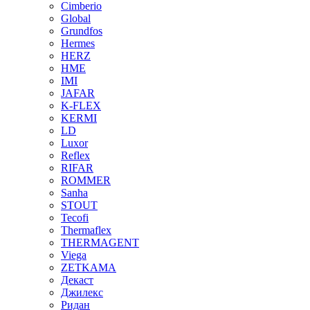
Cimberio
Global
Grundfos
Hermes
HERZ
HME
IMI
JAFAR
K-FLEX
KERMI
LD
Luxor
Reflex
RIFAR
ROMMER
Sanha
STOUT
Tecofi
Thermaflex
THERMAGENT
Viega
ZETKAMA
Декаст
Джилекс
Ридан