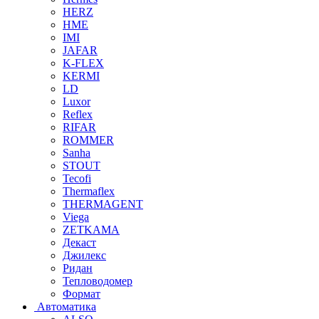
HERZ
HME
IMI
JAFAR
K-FLEX
KERMI
LD
Luxor
Reflex
RIFAR
ROMMER
Sanha
STOUT
Tecofi
Thermaflex
THERMAGENT
Viega
ZETKAMA
Декаст
Джилекс
Ридан
Тепловодомер
Формат
Автоматика