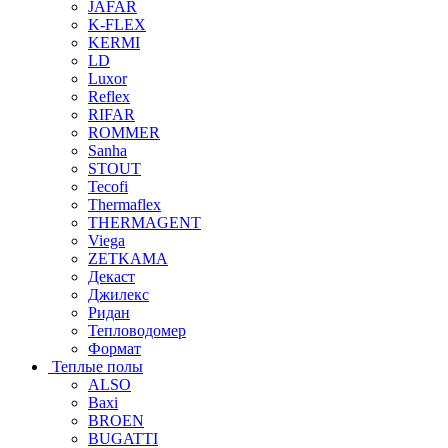
JAFAR
K-FLEX
KERMI
LD
Luxor
Reflex
RIFAR
ROMMER
Sanha
STOUT
Tecofi
Thermaflex
THERMAGENT
Viega
ZETKAMA
Декаст
Джилекс
Ридан
Тепловодомер
Формат
Теплые полы
ALSO
Baxi
BROEN
BUGATTI