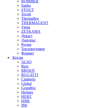
ROMMER
Sanha
STOUT
Tecofi
Thermaflex
THERMAGENT
Viega
ZETKAMA
Декаст
Джилекс
Ридан
Тепловодомер
Формат
Котлы
ALSO
Baxi
BROEN
BUGATTI
Cimberio
Global
Grundfos
Hermes
HERZ
HME
IMI