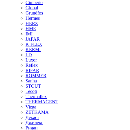
Cimberio
Global
Grundfos
Hermes
HERZ
HME
IMI
JAFAR
K-FLEX
KERMI
LD
Luxor
Reflex
RIFAR
ROMMER
Sanha
STOUT
Tecofi
Thermaflex
THERMAGENT
Viega
ZETKAMA
Декаст
Джилекс
Ридан