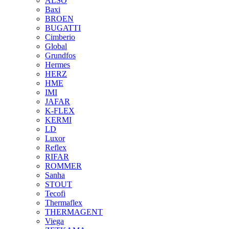
ALSO
Baxi
BROEN
BUGATTI
Cimberio
Global
Grundfos
Hermes
HERZ
HME
IMI
JAFAR
K-FLEX
KERMI
LD
Luxor
Reflex
RIFAR
ROMMER
Sanha
STOUT
Tecofi
Thermaflex
THERMAGENT
Viega