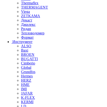
Thermaflex
THERMAGENT
Viega
ZETKAMA
Декаст
Джилекс
Ридан
Тепловодомер
Формат
Инструмент
ALSO
Baxi
BROEN
BUGATTI
Cimberio
Global
Grundfos
Hermes
HERZ
HME
IMI
JAFAR
K-FLEX
KERMI
LD