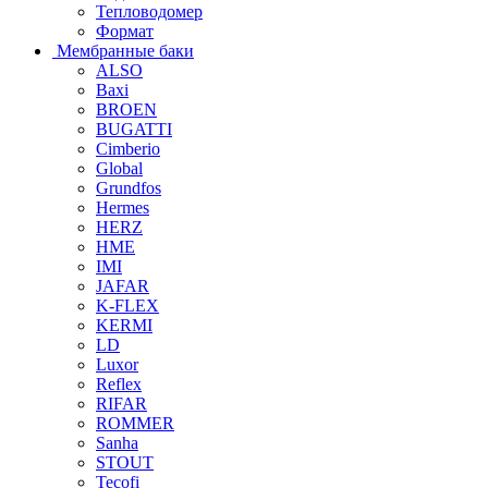
Тепловодомер
Формат
Мембранные баки
ALSO
Baxi
BROEN
BUGATTI
Cimberio
Global
Grundfos
Hermes
HERZ
HME
IMI
JAFAR
K-FLEX
KERMI
LD
Luxor
Reflex
RIFAR
ROMMER
Sanha
STOUT
Tecofi