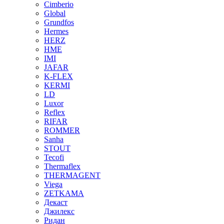
Cimberio
Global
Grundfos
Hermes
HERZ
HME
IMI
JAFAR
K-FLEX
KERMI
LD
Luxor
Reflex
RIFAR
ROMMER
Sanha
STOUT
Tecofi
Thermaflex
THERMAGENT
Viega
ZETKAMA
Декаст
Джилекс
Ридан