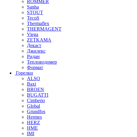
ROMMER
Sanha
STOUT
Tecofi
Thermaflex
THERMAGENT
Viega
ZETKAMA
Декаст
Джилекс
Ридан
Тепловодомер
Формат
Горелки
ALSO
Baxi
BROEN
BUGATTI
Cimberio
Global
Grundfos
Hermes
HERZ
HME
IMI