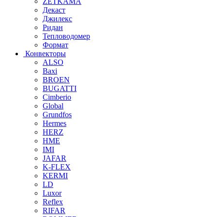
ZETKAMA
Декаст
Джилекс
Ридан
Тепловодомер
Формат
Конвекторы
ALSO
Baxi
BROEN
BUGATTI
Cimberio
Global
Grundfos
Hermes
HERZ
HME
IMI
JAFAR
K-FLEX
KERMI
LD
Luxor
Reflex
RIFAR