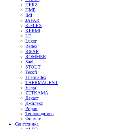
HERZ
HME
IMI
JAFAR
K-FLEX
KERMI
LD
Luxor
Reflex
RIFAR
ROMMER
Sanha
STOUT
Tecofi
Thermaflex
THERMAGENT
Viega
ZETKAMA
Декаст
Джилекс
Ридан
Тепловодомер
Формат
Сантехника