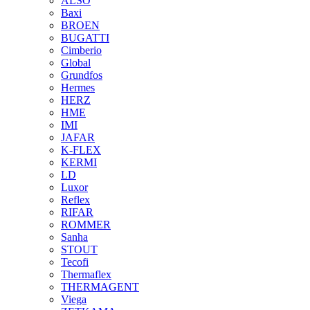
ALSO
Baxi
BROEN
BUGATTI
Cimberio
Global
Grundfos
Hermes
HERZ
HME
IMI
JAFAR
K-FLEX
KERMI
LD
Luxor
Reflex
RIFAR
ROMMER
Sanha
STOUT
Tecofi
Thermaflex
THERMAGENT
Viega