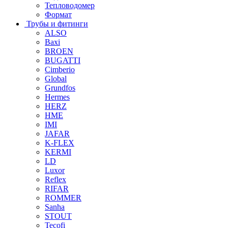
Тепловодомер
Формат
Трубы и фитинги
ALSO
Baxi
BROEN
BUGATTI
Cimberio
Global
Grundfos
Hermes
HERZ
HME
IMI
JAFAR
K-FLEX
KERMI
LD
Luxor
Reflex
RIFAR
ROMMER
Sanha
STOUT
Tecofi