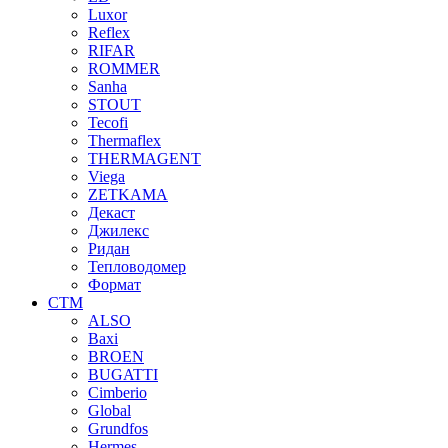
Luxor
Reflex
RIFAR
ROMMER
Sanha
STOUT
Tecofi
Thermaflex
THERMAGENT
Viega
ZETKAMA
Декаст
Джилекс
Ридан
Тепловодомер
Формат
СТМ
ALSO
Baxi
BROEN
BUGATTI
Cimberio
Global
Grundfos
Hermes