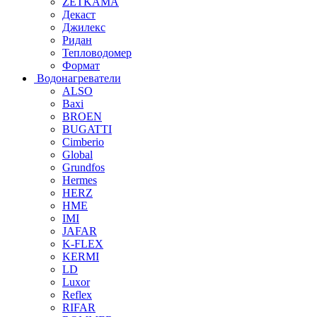
ZETKAMA
Декаст
Джилекс
Ридан
Тепловодомер
Формат
Водонагреватели
ALSO
Baxi
BROEN
BUGATTI
Cimberio
Global
Grundfos
Hermes
HERZ
HME
IMI
JAFAR
K-FLEX
KERMI
LD
Luxor
Reflex
RIFAR