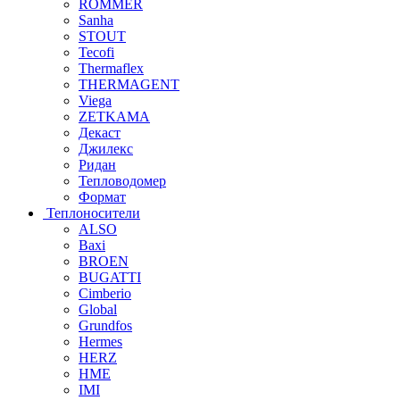
ROMMER
Sanha
STOUT
Tecofi
Thermaflex
THERMAGENT
Viega
ZETKAMA
Декаст
Джилекс
Ридан
Тепловодомер
Формат
Теплоносители
ALSO
Baxi
BROEN
BUGATTI
Cimberio
Global
Grundfos
Hermes
HERZ
HME
IMI