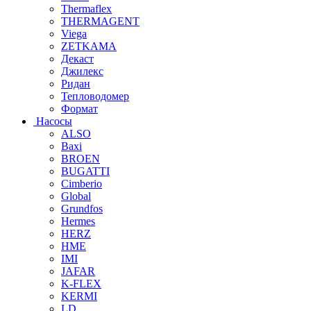
Thermaflex
THERMAGENT
Viega
ZETKAMA
Декаст
Джилекс
Ридан
Тепловодомер
Формат
Насосы
ALSO
Baxi
BROEN
BUGATTI
Cimberio
Global
Grundfos
Hermes
HERZ
HME
IMI
JAFAR
K-FLEX
KERMI
LD