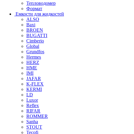
Тепловодомер
Формат
Емкости для жидкостей
ALSO
Baxi
BROEN
BUGATTI
Cimberio
Global
Grundfos
Hermes
HERZ
HME
IMI
JAFAR
K-FLEX
KERMI
LD
Luxor
Reflex
RIFAR
ROMMER
Sanha
STOUT
Tecofi