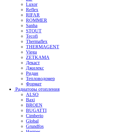
Luxor
Reflex
RIFAR
ROMMER
Sanha
STOUT
Tecofi
Thermaflex
THERMAGENT
Viega
ZETKAMA
Декаст
Джилекс
Ридан
Тепловодомер
Формат
Радиаторы отопления
ALSO
Baxi
BROEN
BUGATTI
Cimberio
Global
Grundfos
Hermes