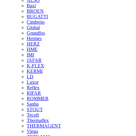
ALSO
Baxi
BROEN
BUGATTI
Cimberio
Global
Grundfos
Hermes
HERZ
HME
IMI
JAFAR
K-FLEX
KERMI
LD
Luxor
Reflex
RIFAR
ROMMER
Sanha
STOUT
Tecofi
Thermaflex
THERMAGENT
Viega