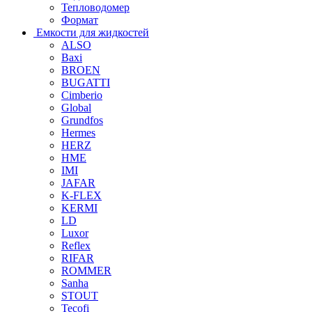
Тепловодомер
Формат
Емкости для жидкостей
ALSO
Baxi
BROEN
BUGATTI
Cimberio
Global
Grundfos
Hermes
HERZ
HME
IMI
JAFAR
K-FLEX
KERMI
LD
Luxor
Reflex
RIFAR
ROMMER
Sanha
STOUT
Tecofi