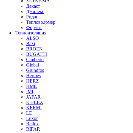
ZETKAMA
Декаст
Джилекс
Ридан
Тепловодомер
Формат
Теплоизоляция
ALSO
Baxi
BROEN
BUGATTI
Cimberio
Global
Grundfos
Hermes
HERZ
HME
IMI
JAFAR
K-FLEX
KERMI
LD
Luxor
Reflex
RIFAR