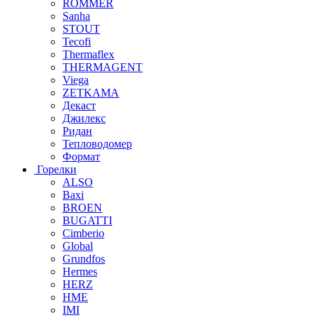
ROMMER
Sanha
STOUT
Tecofi
Thermaflex
THERMAGENT
Viega
ZETKAMA
Декаст
Джилекс
Ридан
Тепловодомер
Формат
Горелки
ALSO
Baxi
BROEN
BUGATTI
Cimberio
Global
Grundfos
Hermes
HERZ
HME
IMI