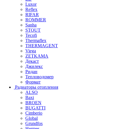
Luxor
Reflex
RIFAR
ROMMER
Sanha
STOUT
Tecofi
Thermaflex
THERMAGENT
Viega
ZETKAMA
Декаст
Джилекс
Ридан
Тепловодомер
Формат
Радиаторы отопления
ALSO
Baxi
BROEN
BUGATTI
Cimberio
Global
Grundfos
Hermes