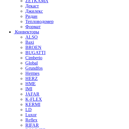
ZETKAMA
Декаст
Джилекс
Ридан
Тепловодомер
Формат
Конвекторы
ALSO
Baxi
BROEN
BUGATTI
Cimberio
Global
Grundfos
Hermes
HERZ
HME
IMI
JAFAR
K-FLEX
KERMI
LD
Luxor
Reflex
RIFAR