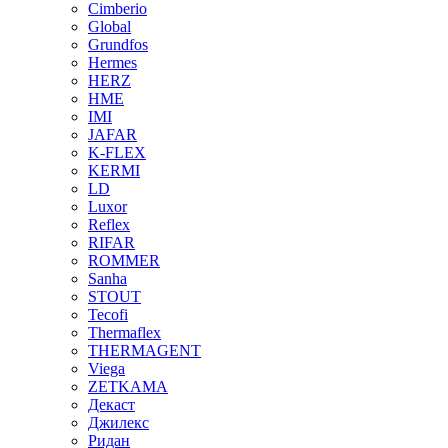
Cimberio
Global
Grundfos
Hermes
HERZ
HME
IMI
JAFAR
K-FLEX
KERMI
LD
Luxor
Reflex
RIFAR
ROMMER
Sanha
STOUT
Tecofi
Thermaflex
THERMAGENT
Viega
ZETKAMA
Декаст
Джилекс
Ридан