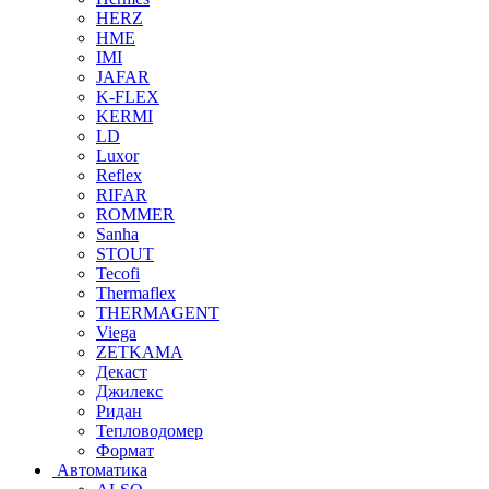
HERZ
HME
IMI
JAFAR
K-FLEX
KERMI
LD
Luxor
Reflex
RIFAR
ROMMER
Sanha
STOUT
Tecofi
Thermaflex
THERMAGENT
Viega
ZETKAMA
Декаст
Джилекс
Ридан
Тепловодомер
Формат
Автоматика