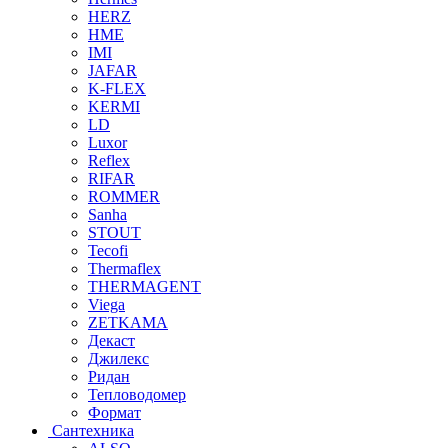
HERZ
HME
IMI
JAFAR
K-FLEX
KERMI
LD
Luxor
Reflex
RIFAR
ROMMER
Sanha
STOUT
Tecofi
Thermaflex
THERMAGENT
Viega
ZETKAMA
Декаст
Джилекс
Ридан
Тепловодомер
Формат
Сантехника