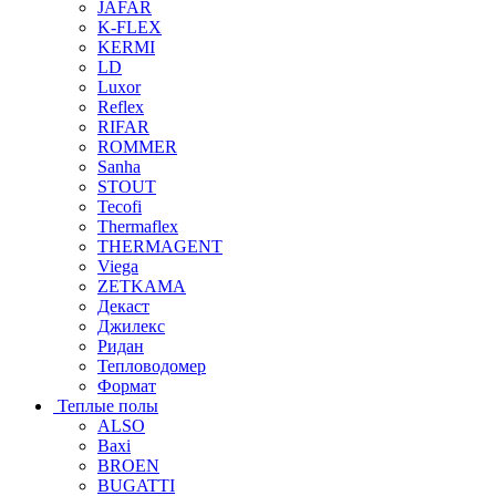
JAFAR
K-FLEX
KERMI
LD
Luxor
Reflex
RIFAR
ROMMER
Sanha
STOUT
Tecofi
Thermaflex
THERMAGENT
Viega
ZETKAMA
Декаст
Джилекс
Ридан
Тепловодомер
Формат
Теплые полы
ALSO
Baxi
BROEN
BUGATTI