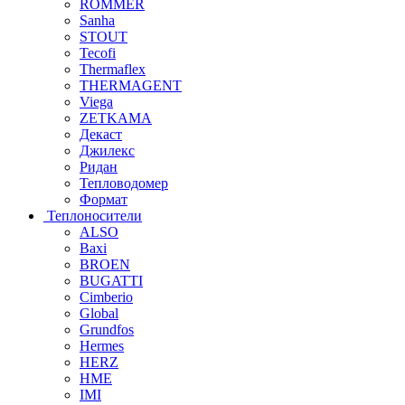
ROMMER
Sanha
STOUT
Tecofi
Thermaflex
THERMAGENT
Viega
ZETKAMA
Декаст
Джилекс
Ридан
Тепловодомер
Формат
Теплоносители
ALSO
Baxi
BROEN
BUGATTI
Cimberio
Global
Grundfos
Hermes
HERZ
HME
IMI