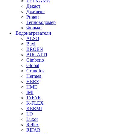
ZETKAMA
Декаст
Джилекс
Ридан
Тепловодомер
Формат
Водонагреватели
ALSO
Baxi
BROEN
BUGATTI
Cimberio
Global
Grundfos
Hermes
HERZ
HME
IMI
JAFAR
K-FLEX
KERMI
LD
Luxor
Reflex
RIFAR