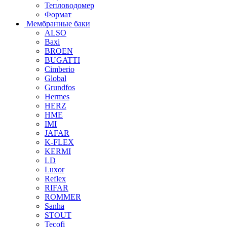
Тепловодомер
Формат
Мембранные баки
ALSO
Baxi
BROEN
BUGATTI
Cimberio
Global
Grundfos
Hermes
HERZ
HME
IMI
JAFAR
K-FLEX
KERMI
LD
Luxor
Reflex
RIFAR
ROMMER
Sanha
STOUT
Tecofi