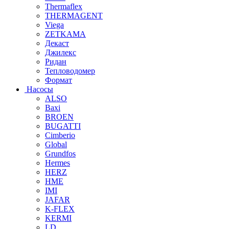
Thermaflex
THERMAGENT
Viega
ZETKAMA
Декаст
Джилекс
Ридан
Тепловодомер
Формат
Насосы
ALSO
Baxi
BROEN
BUGATTI
Cimberio
Global
Grundfos
Hermes
HERZ
HME
IMI
JAFAR
K-FLEX
KERMI
LD