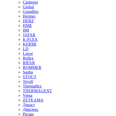
Cimberio
Global
Grundfos
Hermes
HERZ
HME
IMI
JAFAR
K-FLEX
KERMI
LD
Luxor
Reflex
RIFAR
ROMMER
Sanha
STOUT
Tecofi
Thermaflex
THERMAGENT
Viega
ZETKAMA
Декаст
Джилекс
Ридан