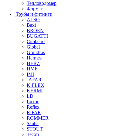
Тепловодомер
Формат
Трубы и фитинги
ALSO
Baxi
BROEN
BUGATTI
Cimberio
Global
Grundfos
Hermes
HERZ
HME
IMI
JAFAR
K-FLEX
KERMI
LD
Luxor
Reflex
RIFAR
ROMMER
Sanha
STOUT
Tecofi