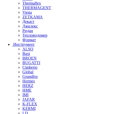
Thermaflex
THERMAGENT
Viega
ZETKAMA
Декаст
Джилекс
Ридан
Тепловодомер
Формат
Инструмент
ALSO
Baxi
BROEN
BUGATTI
Cimberio
Global
Grundfos
Hermes
HERZ
HME
IMI
JAFAR
K-FLEX
KERMI
LD