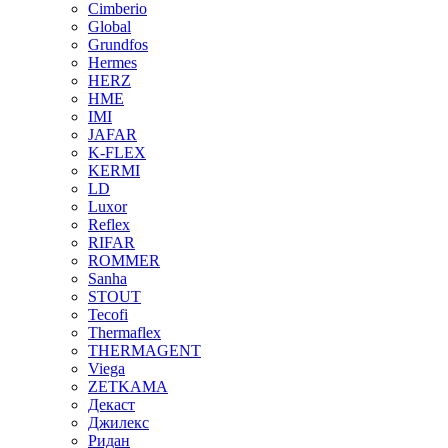
Cimberio
Global
Grundfos
Hermes
HERZ
HME
IMI
JAFAR
K-FLEX
KERMI
LD
Luxor
Reflex
RIFAR
ROMMER
Sanha
STOUT
Tecofi
Thermaflex
THERMAGENT
Viega
ZETKAMA
Декаст
Джилекс
Ридан