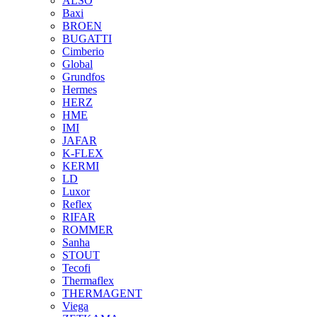
ALSO
Baxi
BROEN
BUGATTI
Cimberio
Global
Grundfos
Hermes
HERZ
HME
IMI
JAFAR
K-FLEX
KERMI
LD
Luxor
Reflex
RIFAR
ROMMER
Sanha
STOUT
Tecofi
Thermaflex
THERMAGENT
Viega