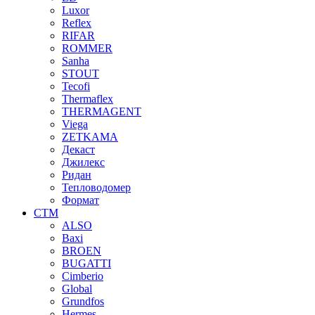
Luxor
Reflex
RIFAR
ROMMER
Sanha
STOUT
Tecofi
Thermaflex
THERMAGENT
Viega
ZETKAMA
Декаст
Джилекс
Ридан
Тепловодомер
Формат
СТМ
ALSO
Baxi
BROEN
BUGATTI
Cimberio
Global
Grundfos
Hermes