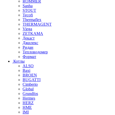
ROMMER
Sanha
STOUT
Tecofi
Thermaflex
THERMAGENT
Viega
ZETKAMA
Декаст
Джилекс
Ридан
Тепловодомер
Формат
Котлы
ALSO
Baxi
BROEN
BUGATTI
Cimberio
Global
Grundfos
Hermes
HERZ
HME
IMI