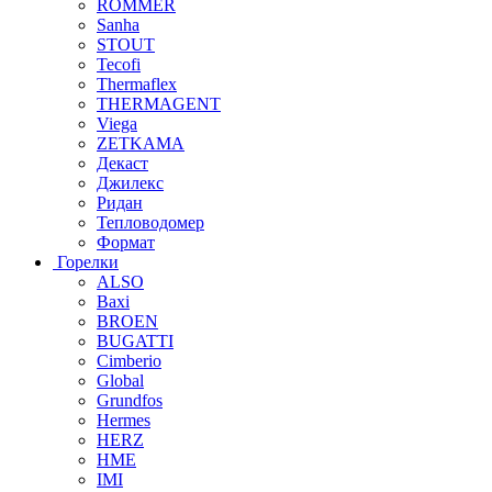
ROMMER
Sanha
STOUT
Tecofi
Thermaflex
THERMAGENT
Viega
ZETKAMA
Декаст
Джилекс
Ридан
Тепловодомер
Формат
Горелки
ALSO
Baxi
BROEN
BUGATTI
Cimberio
Global
Grundfos
Hermes
HERZ
HME
IMI