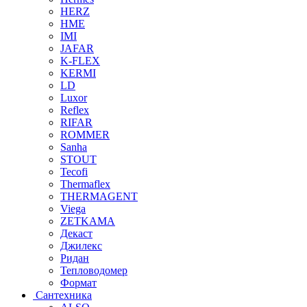
HERZ
HME
IMI
JAFAR
K-FLEX
KERMI
LD
Luxor
Reflex
RIFAR
ROMMER
Sanha
STOUT
Tecofi
Thermaflex
THERMAGENT
Viega
ZETKAMA
Декаст
Джилекс
Ридан
Тепловодомер
Формат
Сантехника