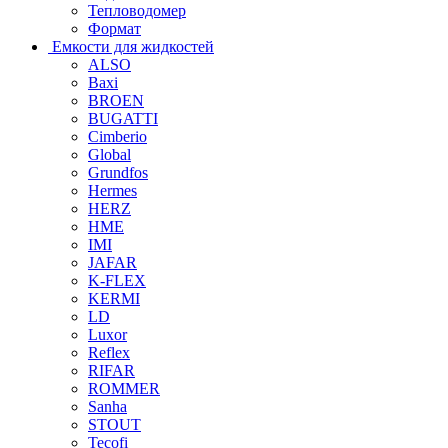
Тепловодомер
Формат
Емкости для жидкостей
ALSO
Baxi
BROEN
BUGATTI
Cimberio
Global
Grundfos
Hermes
HERZ
HME
IMI
JAFAR
K-FLEX
KERMI
LD
Luxor
Reflex
RIFAR
ROMMER
Sanha
STOUT
Tecofi