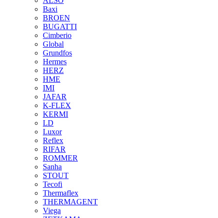
ALSO
Baxi
BROEN
BUGATTI
Cimberio
Global
Grundfos
Hermes
HERZ
HME
IMI
JAFAR
K-FLEX
KERMI
LD
Luxor
Reflex
RIFAR
ROMMER
Sanha
STOUT
Tecofi
Thermaflex
THERMAGENT
Viega