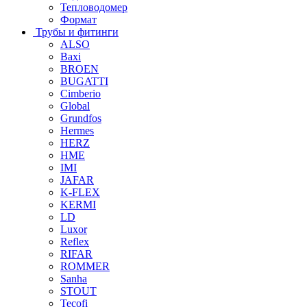
Тепловодомер
Формат
Трубы и фитинги
ALSO
Baxi
BROEN
BUGATTI
Cimberio
Global
Grundfos
Hermes
HERZ
HME
IMI
JAFAR
K-FLEX
KERMI
LD
Luxor
Reflex
RIFAR
ROMMER
Sanha
STOUT
Tecofi