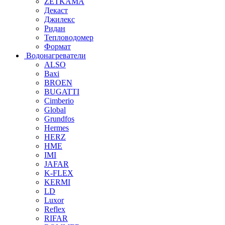
ZETKAMA
Декаст
Джилекс
Ридан
Тепловодомер
Формат
Водонагреватели
ALSO
Baxi
BROEN
BUGATTI
Cimberio
Global
Grundfos
Hermes
HERZ
HME
IMI
JAFAR
K-FLEX
KERMI
LD
Luxor
Reflex
RIFAR