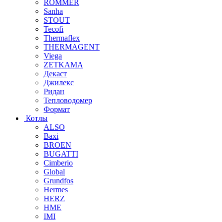
ROMMER
Sanha
STOUT
Tecofi
Thermaflex
THERMAGENT
Viega
ZETKAMA
Декаст
Джилекс
Ридан
Тепловодомер
Формат
Котлы
ALSO
Baxi
BROEN
BUGATTI
Cimberio
Global
Grundfos
Hermes
HERZ
HME
IMI