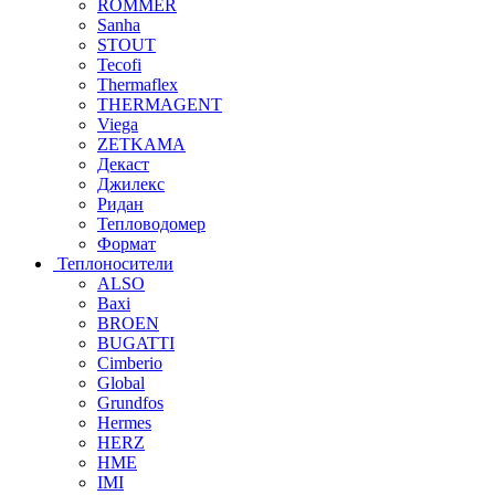
ROMMER
Sanha
STOUT
Tecofi
Thermaflex
THERMAGENT
Viega
ZETKAMA
Декаст
Джилекс
Ридан
Тепловодомер
Формат
Теплоносители
ALSO
Baxi
BROEN
BUGATTI
Cimberio
Global
Grundfos
Hermes
HERZ
HME
IMI