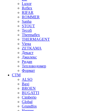
Luxor
Reflex
RIFAR
ROMMER
Sanha
STOUT
Tecofi
Thermaflex
THERMAGENT
Viega
ZETKAMA
Декаст
Джилекс
Ридан
Тепловодомер
Формат
СТМ
ALSO
Baxi
BROEN
BUGATTI
Cimberio
Global
Grundfos
Hermes