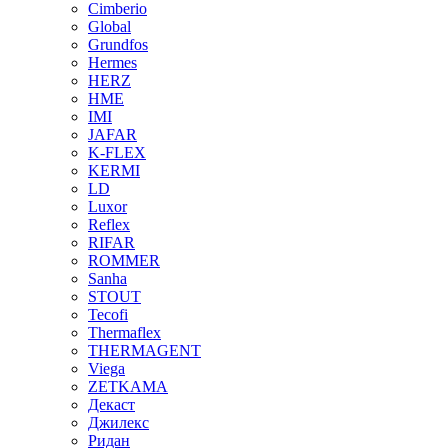
Cimberio
Global
Grundfos
Hermes
HERZ
HME
IMI
JAFAR
K-FLEX
KERMI
LD
Luxor
Reflex
RIFAR
ROMMER
Sanha
STOUT
Tecofi
Thermaflex
THERMAGENT
Viega
ZETKAMA
Декаст
Джилекс
Ридан