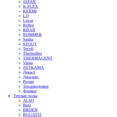
JAFAR
K-FLEX
KERMI
LD
Luxor
Reflex
RIFAR
ROMMER
Sanha
STOUT
Tecofi
Thermaflex
THERMAGENT
Viega
ZETKAMA
Декаст
Джилекс
Ридан
Тепловодомер
Формат
Теплые полы
ALSO
Baxi
BROEN
BUGATTI