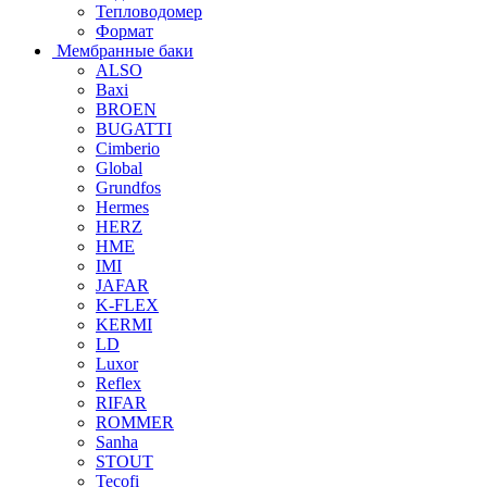
Тепловодомер
Формат
Мембранные баки
ALSO
Baxi
BROEN
BUGATTI
Cimberio
Global
Grundfos
Hermes
HERZ
HME
IMI
JAFAR
K-FLEX
KERMI
LD
Luxor
Reflex
RIFAR
ROMMER
Sanha
STOUT
Tecofi