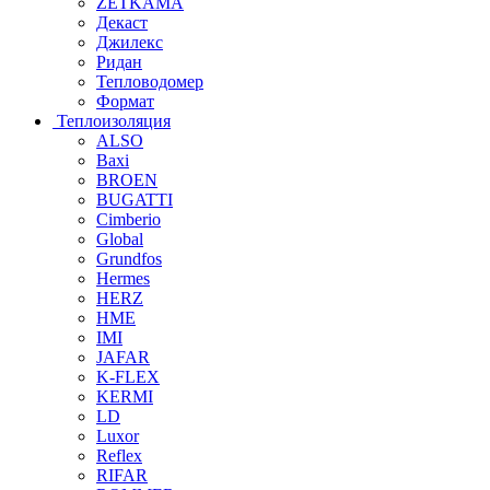
ZETKAMA
Декаст
Джилекс
Ридан
Тепловодомер
Формат
Теплоизоляция
ALSO
Baxi
BROEN
BUGATTI
Cimberio
Global
Grundfos
Hermes
HERZ
HME
IMI
JAFAR
K-FLEX
KERMI
LD
Luxor
Reflex
RIFAR