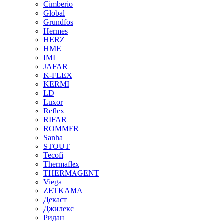
Cimberio
Global
Grundfos
Hermes
HERZ
HME
IMI
JAFAR
K-FLEX
KERMI
LD
Luxor
Reflex
RIFAR
ROMMER
Sanha
STOUT
Tecofi
Thermaflex
THERMAGENT
Viega
ZETKAMA
Декаст
Джилекс
Ридан