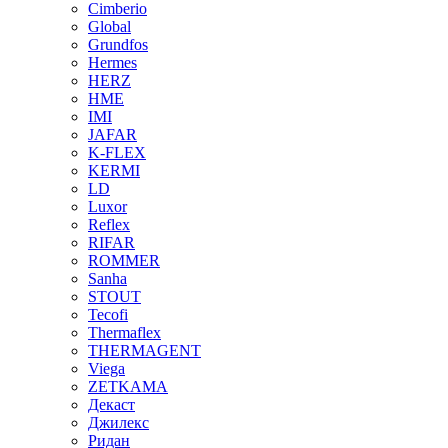
Cimberio
Global
Grundfos
Hermes
HERZ
HME
IMI
JAFAR
K-FLEX
KERMI
LD
Luxor
Reflex
RIFAR
ROMMER
Sanha
STOUT
Tecofi
Thermaflex
THERMAGENT
Viega
ZETKAMA
Декаст
Джилекс
Ридан