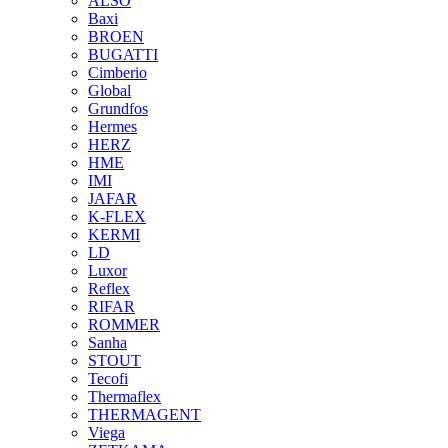
ALSO
Baxi
BROEN
BUGATTI
Cimberio
Global
Grundfos
Hermes
HERZ
HME
IMI
JAFAR
K-FLEX
KERMI
LD
Luxor
Reflex
RIFAR
ROMMER
Sanha
STOUT
Tecofi
Thermaflex
THERMAGENT
Viega