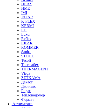
HERZ
HME
IMI
JAFAR
K-FLEX
KERMI
LD
Luxor
Reflex
RIFAR
ROMMER
Sanha
STOUT
Tecofi
Thermaflex
THERMAGENT
Viega
ZETKAMA
Декаст
Джилекс
Ридан
Тепловодомер
Формат
Автоматика