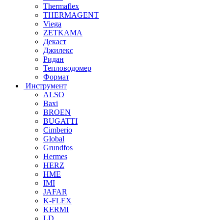
Thermaflex
THERMAGENT
Viega
ZETKAMA
Декаст
Джилекс
Ридан
Тепловодомер
Формат
Инструмент
ALSO
Baxi
BROEN
BUGATTI
Cimberio
Global
Grundfos
Hermes
HERZ
HME
IMI
JAFAR
K-FLEX
KERMI
LD