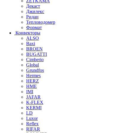
ZETKAMA
Декаст
Джилекс
Ридан
Тепловодомер
Формат
Конвекторы
ALSO
Baxi
BROEN
BUGATTI
Cimberio
Global
Grundfos
Hermes
HERZ
HME
IMI
JAFAR
K-FLEX
KERMI
LD
Luxor
Reflex
RIFAR