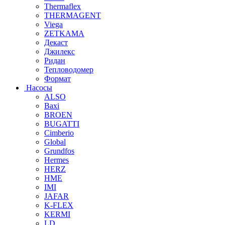
Thermaflex
THERMAGENT
Viega
ZETKAMA
Декаст
Джилекс
Ридан
Тепловодомер
Формат
Насосы
ALSO
Baxi
BROEN
BUGATTI
Cimberio
Global
Grundfos
Hermes
HERZ
HME
IMI
JAFAR
K-FLEX
KERMI
LD