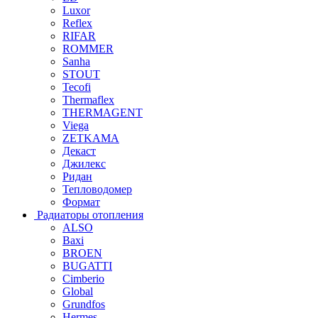
Luxor
Reflex
RIFAR
ROMMER
Sanha
STOUT
Tecofi
Thermaflex
THERMAGENT
Viega
ZETKAMA
Декаст
Джилекс
Ридан
Тепловодомер
Формат
Радиаторы отопления
ALSO
Baxi
BROEN
BUGATTI
Cimberio
Global
Grundfos
Hermes