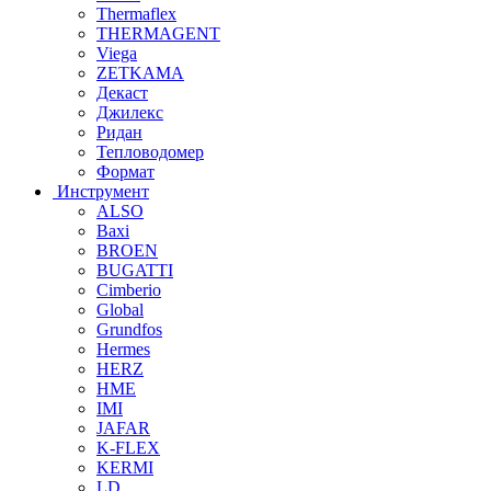
Thermaflex
THERMAGENT
Viega
ZETKAMA
Декаст
Джилекс
Ридан
Тепловодомер
Формат
Инструмент
ALSO
Baxi
BROEN
BUGATTI
Cimberio
Global
Grundfos
Hermes
HERZ
HME
IMI
JAFAR
K-FLEX
KERMI
LD