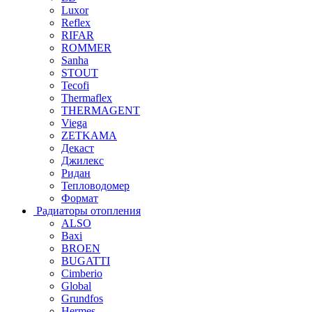
Luxor
Reflex
RIFAR
ROMMER
Sanha
STOUT
Tecofi
Thermaflex
THERMAGENT
Viega
ZETKAMA
Декаст
Джилекс
Ридан
Тепловодомер
Формат
Радиаторы отопления
ALSO
Baxi
BROEN
BUGATTI
Cimberio
Global
Grundfos
Hermes