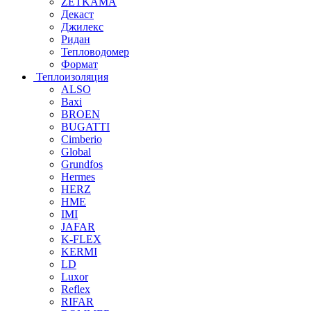
ZETKAMA
Декаст
Джилекс
Ридан
Тепловодомер
Формат
Теплоизоляция
ALSO
Baxi
BROEN
BUGATTI
Cimberio
Global
Grundfos
Hermes
HERZ
HME
IMI
JAFAR
K-FLEX
KERMI
LD
Luxor
Reflex
RIFAR