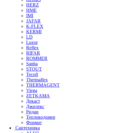
HERZ
HME
IMI
JAFAR
K-FLEX
KERMI
LD
Luxor
Reflex
RIFAR
ROMMER
Sanha
STOUT
Tecofi
Thermaflex
THERMAGENT
Viega
ZETKAMA
Декаст
Джилекс
Ридан
Тепловодомер
Формат
Сантехника