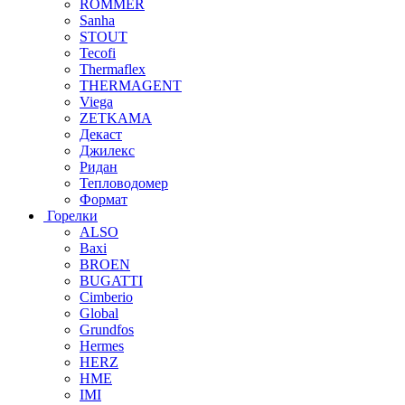
ROMMER
Sanha
STOUT
Tecofi
Thermaflex
THERMAGENT
Viega
ZETKAMA
Декаст
Джилекс
Ридан
Тепловодомер
Формат
Горелки
ALSO
Baxi
BROEN
BUGATTI
Cimberio
Global
Grundfos
Hermes
HERZ
HME
IMI