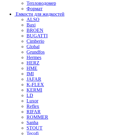
Тепловодомер
Формат
Емкости для жидкостей
ALSO
Baxi
BROEN
BUGATTI
Cimberio
Global
Grundfos
Hermes
HERZ
HME
IMI
JAFAR
K-FLEX
KERMI
LD
Luxor
Reflex
RIFAR
ROMMER
Sanha
STOUT
Tecofi