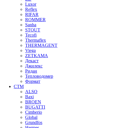
Luxor
Reflex
RIFAR
ROMMER
Sanha
STOUT
Tecofi
Thermaflex
THERMAGENT
Viega
ZETKAMA
Декаст
Джилекс
Ридан
Тепловодомер
Формат
СТМ
ALSO
Baxi
BROEN
BUGATTI
Cimberio
Global
Grundfos
Hermes