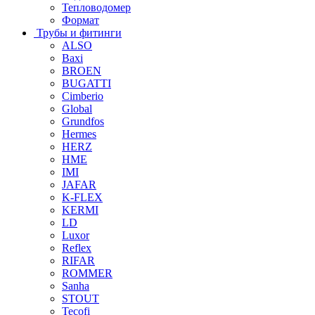
Тепловодомер
Формат
Трубы и фитинги
ALSO
Baxi
BROEN
BUGATTI
Cimberio
Global
Grundfos
Hermes
HERZ
HME
IMI
JAFAR
K-FLEX
KERMI
LD
Luxor
Reflex
RIFAR
ROMMER
Sanha
STOUT
Tecofi