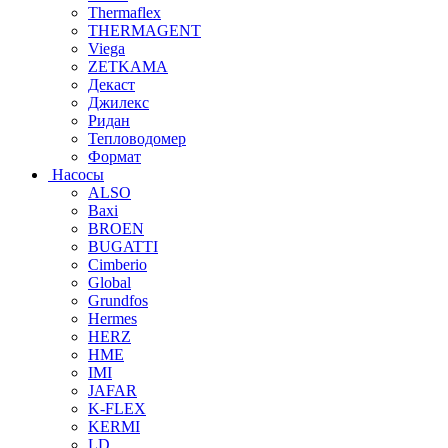
Thermaflex
THERMAGENT
Viega
ZETKAMA
Декаст
Джилекс
Ридан
Тепловодомер
Формат
Насосы
ALSO
Baxi
BROEN
BUGATTI
Cimberio
Global
Grundfos
Hermes
HERZ
HME
IMI
JAFAR
K-FLEX
KERMI
LD