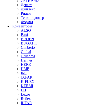
ZETKAMA
Декаст
Джилекс
Ридан
Тепловодомер
Формат
Конвекторы
ALSO
Baxi
BROEN
BUGATTI
Cimberio
Global
Grundfos
Hermes
HERZ
HME
IMI
JAFAR
K-FLEX
KERMI
LD
Luxor
Reflex
RIFAR