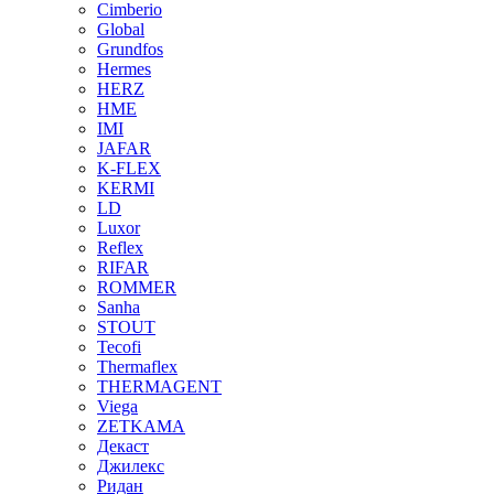
Cimberio
Global
Grundfos
Hermes
HERZ
HME
IMI
JAFAR
K-FLEX
KERMI
LD
Luxor
Reflex
RIFAR
ROMMER
Sanha
STOUT
Tecofi
Thermaflex
THERMAGENT
Viega
ZETKAMA
Декаст
Джилекс
Ридан