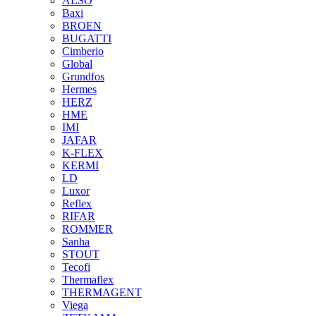
ALSO
Baxi
BROEN
BUGATTI
Cimberio
Global
Grundfos
Hermes
HERZ
HME
IMI
JAFAR
K-FLEX
KERMI
LD
Luxor
Reflex
RIFAR
ROMMER
Sanha
STOUT
Tecofi
Thermaflex
THERMAGENT
Viega