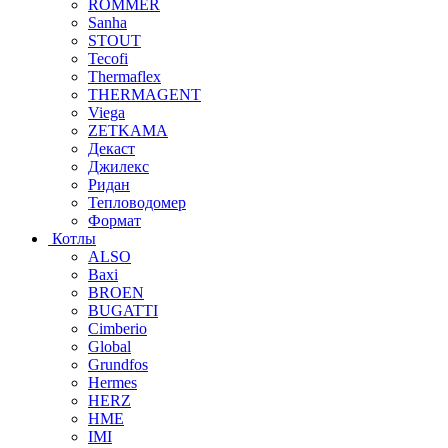
ROMMER
Sanha
STOUT
Tecofi
Thermaflex
THERMAGENT
Viega
ZETKAMA
Декаст
Джилекс
Ридан
Тепловодомер
Формат
Котлы
ALSO
Baxi
BROEN
BUGATTI
Cimberio
Global
Grundfos
Hermes
HERZ
HME
IMI