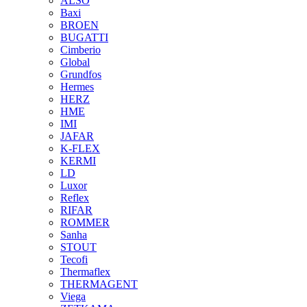
ALSO
Baxi
BROEN
BUGATTI
Cimberio
Global
Grundfos
Hermes
HERZ
HME
IMI
JAFAR
K-FLEX
KERMI
LD
Luxor
Reflex
RIFAR
ROMMER
Sanha
STOUT
Tecofi
Thermaflex
THERMAGENT
Viega