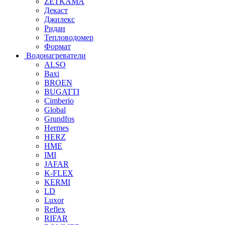
ZETKAMA
Декаст
Джилекс
Ридан
Тепловодомер
Формат
Водонагреватели
ALSO
Baxi
BROEN
BUGATTI
Cimberio
Global
Grundfos
Hermes
HERZ
HME
IMI
JAFAR
K-FLEX
KERMI
LD
Luxor
Reflex
RIFAR