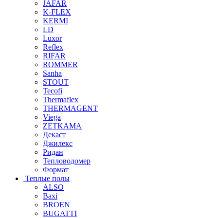
JAFAR
K-FLEX
KERMI
LD
Luxor
Reflex
RIFAR
ROMMER
Sanha
STOUT
Tecofi
Thermaflex
THERMAGENT
Viega
ZETKAMA
Декаст
Джилекс
Ридан
Тепловодомер
Формат
Теплые полы
ALSO
Baxi
BROEN
BUGATTI