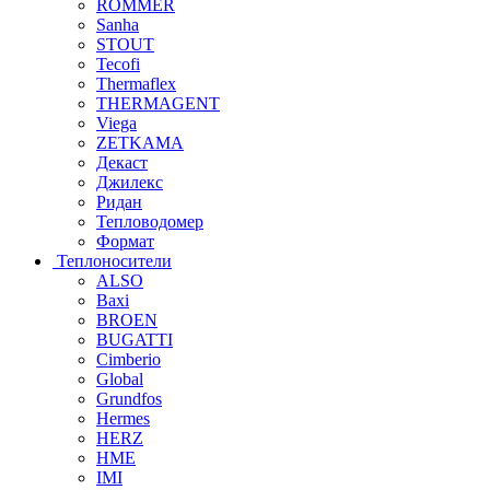
ROMMER
Sanha
STOUT
Tecofi
Thermaflex
THERMAGENT
Viega
ZETKAMA
Декаст
Джилекс
Ридан
Тепловодомер
Формат
Теплоносители
ALSO
Baxi
BROEN
BUGATTI
Cimberio
Global
Grundfos
Hermes
HERZ
HME
IMI