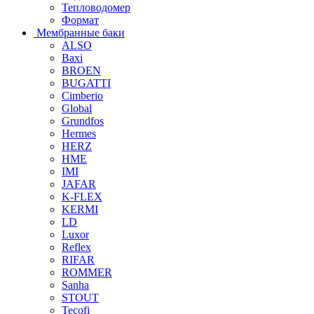
Тепловодомер
Формат
Мембранные баки
ALSO
Baxi
BROEN
BUGATTI
Cimberio
Global
Grundfos
Hermes
HERZ
HME
IMI
JAFAR
K-FLEX
KERMI
LD
Luxor
Reflex
RIFAR
ROMMER
Sanha
STOUT
Tecofi