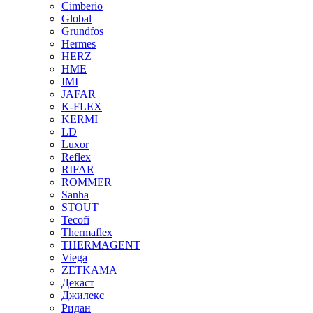
Cimberio
Global
Grundfos
Hermes
HERZ
HME
IMI
JAFAR
K-FLEX
KERMI
LD
Luxor
Reflex
RIFAR
ROMMER
Sanha
STOUT
Tecofi
Thermaflex
THERMAGENT
Viega
ZETKAMA
Декаст
Джилекс
Ридан