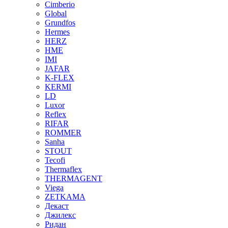
Cimberio
Global
Grundfos
Hermes
HERZ
HME
IMI
JAFAR
K-FLEX
KERMI
LD
Luxor
Reflex
RIFAR
ROMMER
Sanha
STOUT
Tecofi
Thermaflex
THERMAGENT
Viega
ZETKAMA
Декаст
Джилекс
Ридан