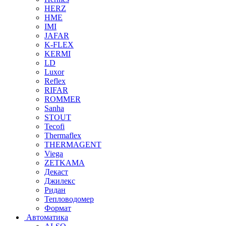
HERZ
HME
IMI
JAFAR
K-FLEX
KERMI
LD
Luxor
Reflex
RIFAR
ROMMER
Sanha
STOUT
Tecofi
Thermaflex
THERMAGENT
Viega
ZETKAMA
Декаст
Джилекс
Ридан
Тепловодомер
Формат
Автоматика