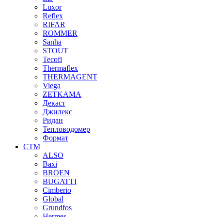
Luxor
Reflex
RIFAR
ROMMER
Sanha
STOUT
Tecofi
Thermaflex
THERMAGENT
Viega
ZETKAMA
Декаст
Джилекс
Ридан
Тепловодомер
Формат
СТМ
ALSO
Baxi
BROEN
BUGATTI
Cimberio
Global
Grundfos
Hermes