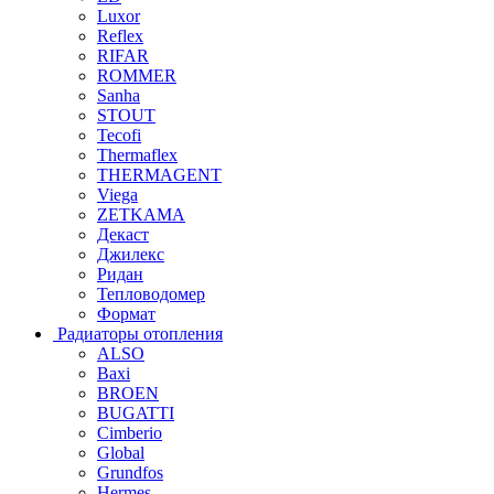
Luxor
Reflex
RIFAR
ROMMER
Sanha
STOUT
Tecofi
Thermaflex
THERMAGENT
Viega
ZETKAMA
Декаст
Джилекс
Ридан
Тепловодомер
Формат
Радиаторы отопления
ALSO
Baxi
BROEN
BUGATTI
Cimberio
Global
Grundfos
Hermes