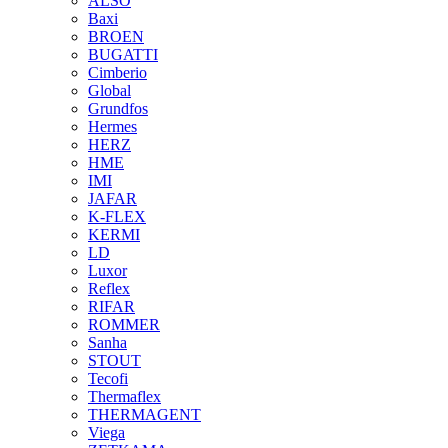
ALSO
Baxi
BROEN
BUGATTI
Cimberio
Global
Grundfos
Hermes
HERZ
HME
IMI
JAFAR
K-FLEX
KERMI
LD
Luxor
Reflex
RIFAR
ROMMER
Sanha
STOUT
Tecofi
Thermaflex
THERMAGENT
Viega