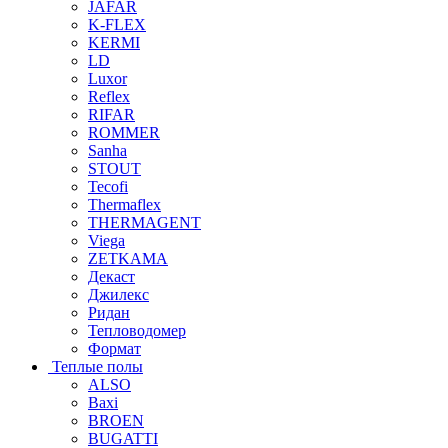
JAFAR
K-FLEX
KERMI
LD
Luxor
Reflex
RIFAR
ROMMER
Sanha
STOUT
Tecofi
Thermaflex
THERMAGENT
Viega
ZETKAMA
Декаст
Джилекс
Ридан
Тепловодомер
Формат
Теплые полы
ALSO
Baxi
BROEN
BUGATTI