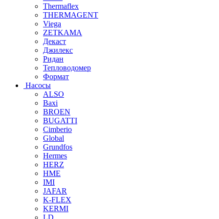
Thermaflex
THERMAGENT
Viega
ZETKAMA
Декаст
Джилекс
Ридан
Тепловодомер
Формат
Насосы
ALSO
Baxi
BROEN
BUGATTI
Cimberio
Global
Grundfos
Hermes
HERZ
HME
IMI
JAFAR
K-FLEX
KERMI
LD