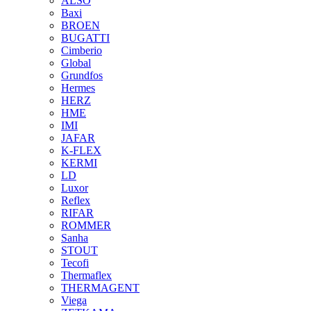
ALSO
Baxi
BROEN
BUGATTI
Cimberio
Global
Grundfos
Hermes
HERZ
HME
IMI
JAFAR
K-FLEX
KERMI
LD
Luxor
Reflex
RIFAR
ROMMER
Sanha
STOUT
Tecofi
Thermaflex
THERMAGENT
Viega