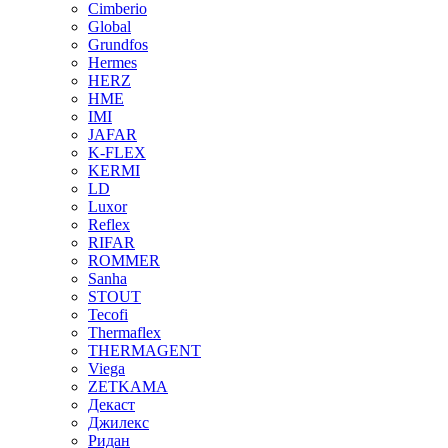
Cimberio
Global
Grundfos
Hermes
HERZ
HME
IMI
JAFAR
K-FLEX
KERMI
LD
Luxor
Reflex
RIFAR
ROMMER
Sanha
STOUT
Tecofi
Thermaflex
THERMAGENT
Viega
ZETKAMA
Декаст
Джилекс
Ридан