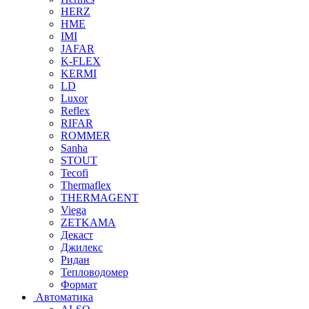
HERZ
HME
IMI
JAFAR
K-FLEX
KERMI
LD
Luxor
Reflex
RIFAR
ROMMER
Sanha
STOUT
Tecofi
Thermaflex
THERMAGENT
Viega
ZETKAMA
Декаст
Джилекс
Ридан
Тепловодомер
Формат
Автоматика