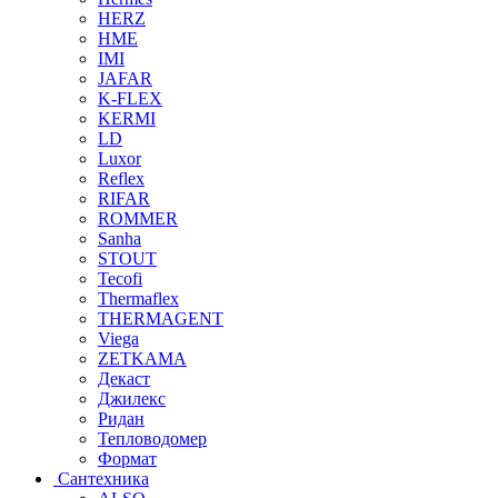
HERZ
HME
IMI
JAFAR
K-FLEX
KERMI
LD
Luxor
Reflex
RIFAR
ROMMER
Sanha
STOUT
Tecofi
Thermaflex
THERMAGENT
Viega
ZETKAMA
Декаст
Джилекс
Ридан
Тепловодомер
Формат
Сантехника