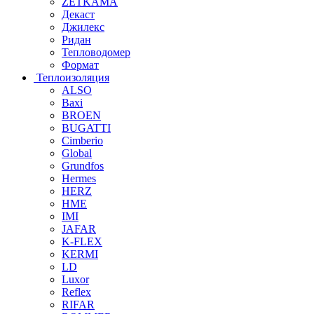
ZETKAMA
Декаст
Джилекс
Ридан
Тепловодомер
Формат
Теплоизоляция
ALSO
Baxi
BROEN
BUGATTI
Cimberio
Global
Grundfos
Hermes
HERZ
HME
IMI
JAFAR
K-FLEX
KERMI
LD
Luxor
Reflex
RIFAR