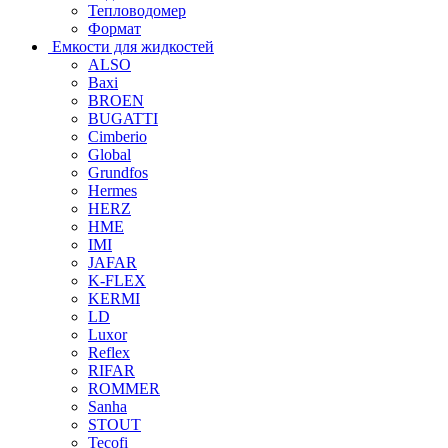
Тепловодомер
Формат
Емкости для жидкостей
ALSO
Baxi
BROEN
BUGATTI
Cimberio
Global
Grundfos
Hermes
HERZ
HME
IMI
JAFAR
K-FLEX
KERMI
LD
Luxor
Reflex
RIFAR
ROMMER
Sanha
STOUT
Tecofi