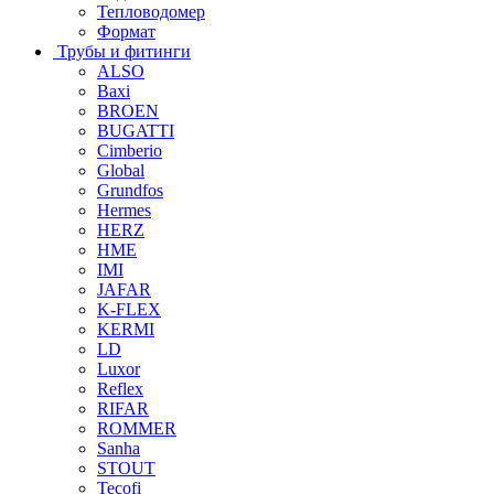
Тепловодомер
Формат
Трубы и фитинги
ALSO
Baxi
BROEN
BUGATTI
Cimberio
Global
Grundfos
Hermes
HERZ
HME
IMI
JAFAR
K-FLEX
KERMI
LD
Luxor
Reflex
RIFAR
ROMMER
Sanha
STOUT
Tecofi