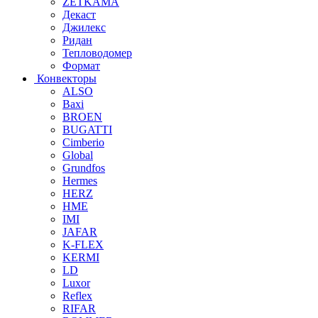
ZETKAMA
Декаст
Джилекс
Ридан
Тепловодомер
Формат
Конвекторы
ALSO
Baxi
BROEN
BUGATTI
Cimberio
Global
Grundfos
Hermes
HERZ
HME
IMI
JAFAR
K-FLEX
KERMI
LD
Luxor
Reflex
RIFAR