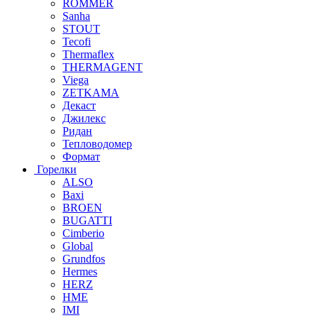
ROMMER
Sanha
STOUT
Tecofi
Thermaflex
THERMAGENT
Viega
ZETKAMA
Декаст
Джилекс
Ридан
Тепловодомер
Формат
Горелки
ALSO
Baxi
BROEN
BUGATTI
Cimberio
Global
Grundfos
Hermes
HERZ
HME
IMI