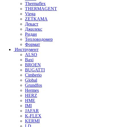
Thermaflex
THERMAGENT
Viega
ZETKAMA
Декаст
Джилекс
Ридан
Тепловодомер
Формат
Инструмент
ALSO
Baxi
BROEN
BUGATTI
Cimberio
Global
Grundfos
Hermes
HERZ
HME
IMI
JAFAR
K-FLEX
KERMI
LD