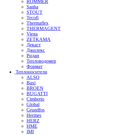
ROMMER
Sanha
STOUT
Tecofi
Thermaflex
THERMAGENT
Viega
ZETKAMA
Декаст
Джилекс
Ридан
Тепловодомер
Формат
Теплоносители
ALSO
Baxi
BROEN
BUGATTI
Cimberio
Global
Grundfos
Hermes
HERZ
HME
IMI