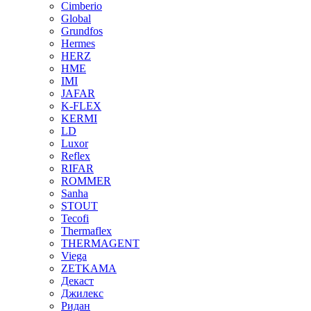
Cimberio
Global
Grundfos
Hermes
HERZ
HME
IMI
JAFAR
K-FLEX
KERMI
LD
Luxor
Reflex
RIFAR
ROMMER
Sanha
STOUT
Tecofi
Thermaflex
THERMAGENT
Viega
ZETKAMA
Декаст
Джилекс
Ридан