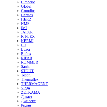
Cimberio
Global
Grundfos
Hermes
HERZ
HME
IMI
JAFAR
K-FLEX
KERMI
LD
Luxor
Reflex
RIFAR
ROMMER
Sanha
STOUT
Tecofi
Thermaflex
THERMAGENT
Viega
ZETKAMA
Декаст
Джилекс
Ридан