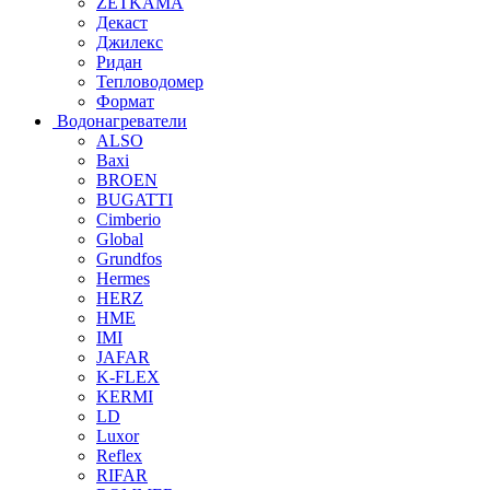
ZETKAMA
Декаст
Джилекс
Ридан
Тепловодомер
Формат
Водонагреватели
ALSO
Baxi
BROEN
BUGATTI
Cimberio
Global
Grundfos
Hermes
HERZ
HME
IMI
JAFAR
K-FLEX
KERMI
LD
Luxor
Reflex
RIFAR