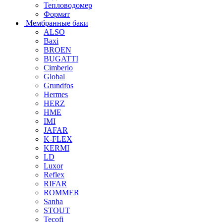
Тепловодомер
Формат
Мембранные баки
ALSO
Baxi
BROEN
BUGATTI
Cimberio
Global
Grundfos
Hermes
HERZ
HME
IMI
JAFAR
K-FLEX
KERMI
LD
Luxor
Reflex
RIFAR
ROMMER
Sanha
STOUT
Tecofi