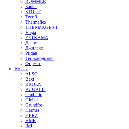
ROMMER
Sanha
STOUT
Tecofi
Thermaflex
THERMAGENT
Viega
ZETKAMA
Декаст
Джилекс
Ридан
Тепловодомер
Формат
Котлы
ALSO
Baxi
BROEN
BUGATTI
Cimberio
Global
Grundfos
Hermes
HERZ
HME
IMI