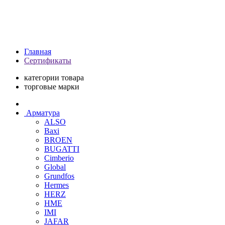
Главная
Сертификаты
категории товара
торговые марки
Арматура
ALSO
Baxi
BROEN
BUGATTI
Cimberio
Global
Grundfos
Hermes
HERZ
HME
IMI
JAFAR