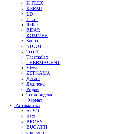
K-FLEX
KERMI
LD
Luxor
Reflex
RIFAR
ROMMER
Sanha
STOUT
Tecofi
Thermaflex
THERMAGENT
Viega
ZETKAMA
Декаст
Джилекс
Ридан
Тепловодомер
Формат
Автоматика
ALSO
Baxi
BROEN
BUGATTI
Cimberio