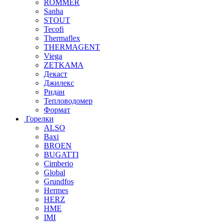
ROMMER
Sanha
STOUT
Tecofi
Thermaflex
THERMAGENT
Viega
ZETKAMA
Декаст
Джилекс
Ридан
Тепловодомер
Формат
Горелки
ALSO
Baxi
BROEN
BUGATTI
Cimberio
Global
Grundfos
Hermes
HERZ
HME
IMI