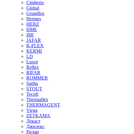
Cimberio
Global
Grundfos
Hermes
HERZ
HME
IMI
JAFAR
K-FLEX
KERMI
LD
Luxor
Reflex
RIFAR
ROMMER
Sanha
STOUT
Tecofi
Thermaflex
THERMAGENT
Viega
ZETKAMA
Декаст
Джилекс
Ридан