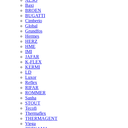
ALSO
Baxi
BROEN
BUGATTI
Cimberio
Global
Grundfos
Hermes
HERZ
HME
IMI
JAFAR
K-FLEX
KERMI
LD
Luxor
Reflex
RIFAR
ROMMER
Sanha
STOUT
Tecofi
Thermaflex
THERMAGENT
Viega