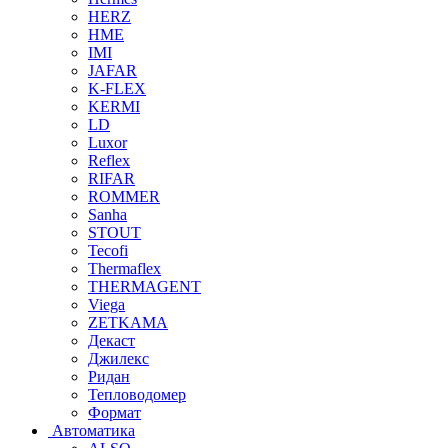
HERZ
HME
IMI
JAFAR
K-FLEX
KERMI
LD
Luxor
Reflex
RIFAR
ROMMER
Sanha
STOUT
Tecofi
Thermaflex
THERMAGENT
Viega
ZETKAMA
Декаст
Джилекс
Ридан
Тепловодомер
Формат
Автоматика