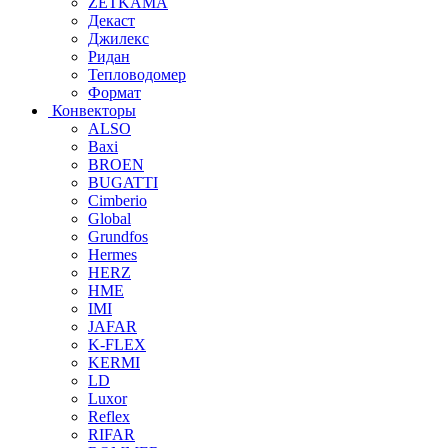
ZETKAMA
Декаст
Джилекс
Ридан
Тепловодомер
Формат
Конвекторы
ALSO
Baxi
BROEN
BUGATTI
Cimberio
Global
Grundfos
Hermes
HERZ
HME
IMI
JAFAR
K-FLEX
KERMI
LD
Luxor
Reflex
RIFAR