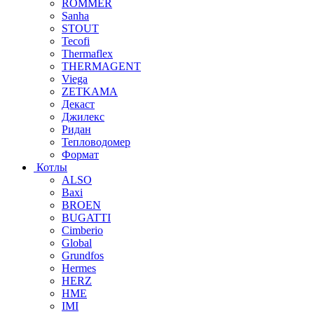
ROMMER
Sanha
STOUT
Tecofi
Thermaflex
THERMAGENT
Viega
ZETKAMA
Декаст
Джилекс
Ридан
Тепловодомер
Формат
Котлы
ALSO
Baxi
BROEN
BUGATTI
Cimberio
Global
Grundfos
Hermes
HERZ
HME
IMI