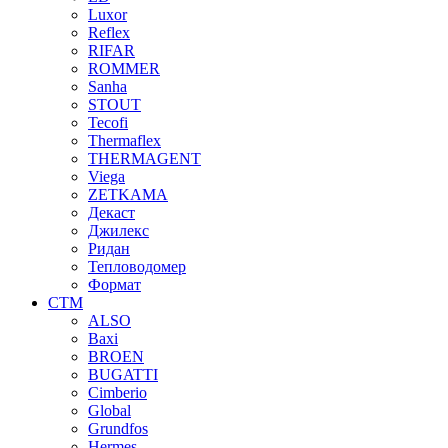
Luxor
Reflex
RIFAR
ROMMER
Sanha
STOUT
Tecofi
Thermaflex
THERMAGENT
Viega
ZETKAMA
Декаст
Джилекс
Ридан
Тепловодомер
Формат
СТМ
ALSO
Baxi
BROEN
BUGATTI
Cimberio
Global
Grundfos
Hermes