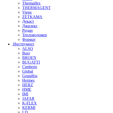
Thermaflex
THERMAGENT
Viega
ZETKAMA
Декаст
Джилекс
Ридан
Тепловодомер
Формат
Инструмент
ALSO
Baxi
BROEN
BUGATTI
Cimberio
Global
Grundfos
Hermes
HERZ
HME
IMI
JAFAR
K-FLEX
KERMI
LD