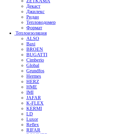
ZETKAMA
Декаст
Джилекс
Ридан
Тепловодомер
Формат
Теплоизоляция
ALSO
Baxi
BROEN
BUGATTI
Cimberio
Global
Grundfos
Hermes
HERZ
HME
IMI
JAFAR
K-FLEX
KERMI
LD
Luxor
Reflex
RIFAR