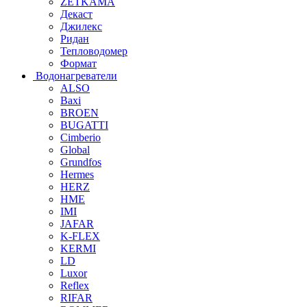
ZETKAMA
Декаст
Джилекс
Ридан
Тепловодомер
Формат
Водонагреватели
ALSO
Baxi
BROEN
BUGATTI
Cimberio
Global
Grundfos
Hermes
HERZ
HME
IMI
JAFAR
K-FLEX
KERMI
LD
Luxor
Reflex
RIFAR