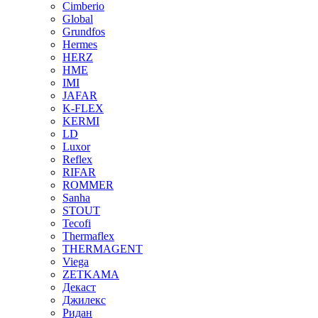
Cimberio
Global
Grundfos
Hermes
HERZ
HME
IMI
JAFAR
K-FLEX
KERMI
LD
Luxor
Reflex
RIFAR
ROMMER
Sanha
STOUT
Tecofi
Thermaflex
THERMAGENT
Viega
ZETKAMA
Декаст
Джилекс
Ридан