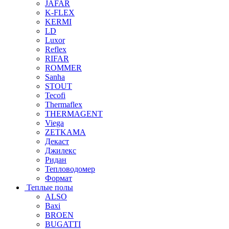
JAFAR
K-FLEX
KERMI
LD
Luxor
Reflex
RIFAR
ROMMER
Sanha
STOUT
Tecofi
Thermaflex
THERMAGENT
Viega
ZETKAMA
Декаст
Джилекс
Ридан
Тепловодомер
Формат
Теплые полы
ALSO
Baxi
BROEN
BUGATTI