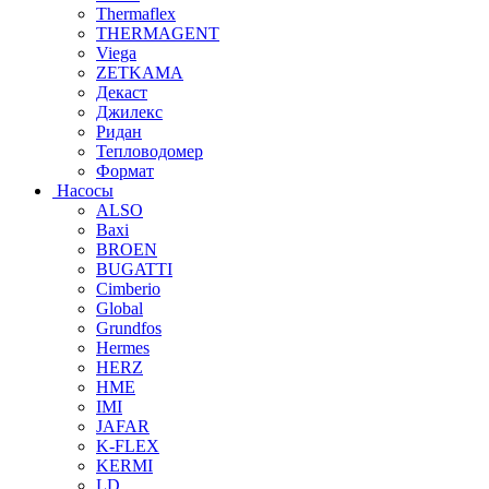
Thermaflex
THERMAGENT
Viega
ZETKAMA
Декаст
Джилекс
Ридан
Тепловодомер
Формат
Насосы
ALSO
Baxi
BROEN
BUGATTI
Cimberio
Global
Grundfos
Hermes
HERZ
HME
IMI
JAFAR
K-FLEX
KERMI
LD