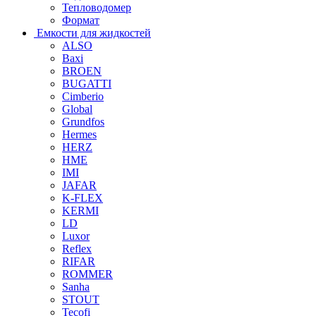
Тепловодомер
Формат
Емкости для жидкостей
ALSO
Baxi
BROEN
BUGATTI
Cimberio
Global
Grundfos
Hermes
HERZ
HME
IMI
JAFAR
K-FLEX
KERMI
LD
Luxor
Reflex
RIFAR
ROMMER
Sanha
STOUT
Tecofi