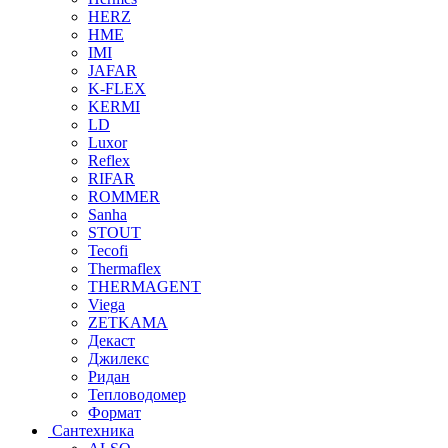
HERZ
HME
IMI
JAFAR
K-FLEX
KERMI
LD
Luxor
Reflex
RIFAR
ROMMER
Sanha
STOUT
Tecofi
Thermaflex
THERMAGENT
Viega
ZETKAMA
Декаст
Джилекс
Ридан
Тепловодомер
Формат
Сантехника