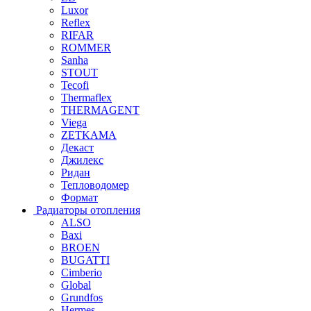
Luxor
Reflex
RIFAR
ROMMER
Sanha
STOUT
Tecofi
Thermaflex
THERMAGENT
Viega
ZETKAMA
Декаст
Джилекс
Ридан
Тепловодомер
Формат
Радиаторы отопления
ALSO
Baxi
BROEN
BUGATTI
Cimberio
Global
Grundfos
Hermes