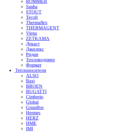
ROMMER
Sanha
STOUT
Tecofi
Thermaflex
THERMAGENT
Viega
ZETKAMA
Декаст
Джилекс
Ридан
Тепловодомер
Формат
Теплоносители
ALSO
Baxi
BROEN
BUGATTI
Cimberio
Global
Grundfos
Hermes
HERZ
HME
IMI