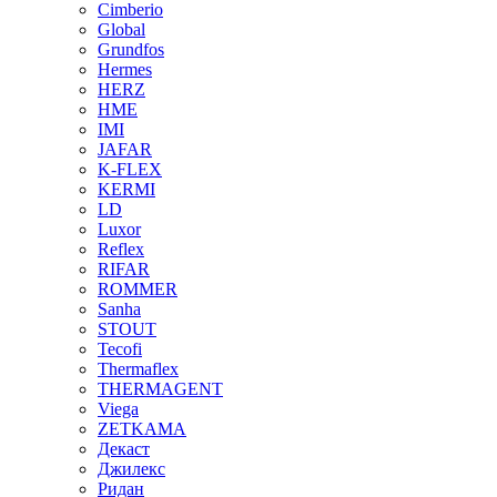
Cimberio
Global
Grundfos
Hermes
HERZ
HME
IMI
JAFAR
K-FLEX
KERMI
LD
Luxor
Reflex
RIFAR
ROMMER
Sanha
STOUT
Tecofi
Thermaflex
THERMAGENT
Viega
ZETKAMA
Декаст
Джилекс
Ридан