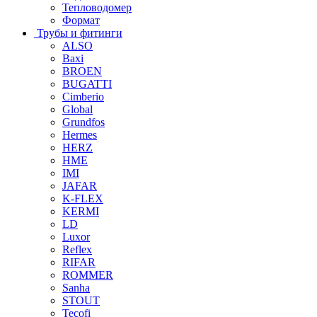
Тепловодомер
Формат
Трубы и фитинги
ALSO
Baxi
BROEN
BUGATTI
Cimberio
Global
Grundfos
Hermes
HERZ
HME
IMI
JAFAR
K-FLEX
KERMI
LD
Luxor
Reflex
RIFAR
ROMMER
Sanha
STOUT
Tecofi