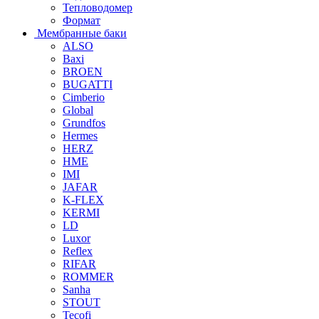
Тепловодомер
Формат
Мембранные баки
ALSO
Baxi
BROEN
BUGATTI
Cimberio
Global
Grundfos
Hermes
HERZ
HME
IMI
JAFAR
K-FLEX
KERMI
LD
Luxor
Reflex
RIFAR
ROMMER
Sanha
STOUT
Tecofi