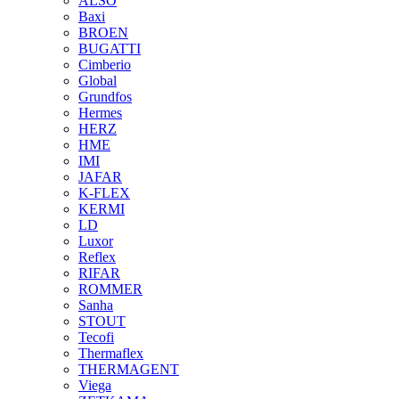
ALSO
Baxi
BROEN
BUGATTI
Cimberio
Global
Grundfos
Hermes
HERZ
HME
IMI
JAFAR
K-FLEX
KERMI
LD
Luxor
Reflex
RIFAR
ROMMER
Sanha
STOUT
Tecofi
Thermaflex
THERMAGENT
Viega