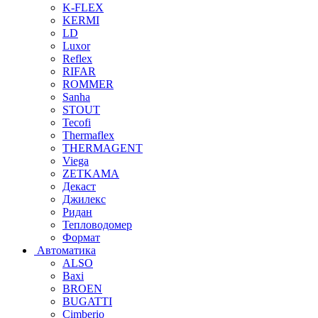
K-FLEX
KERMI
LD
Luxor
Reflex
RIFAR
ROMMER
Sanha
STOUT
Tecofi
Thermaflex
THERMAGENT
Viega
ZETKAMA
Декаст
Джилекс
Ридан
Тепловодомер
Формат
Автоматика
ALSO
Baxi
BROEN
BUGATTI
Cimberio