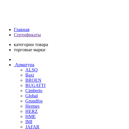
Главная
Сертификаты
категории товара
торговые марки
Арматура
ALSO
Baxi
BROEN
BUGATTI
Cimberio
Global
Grundfos
Hermes
HERZ
HME
IMI
JAFAR