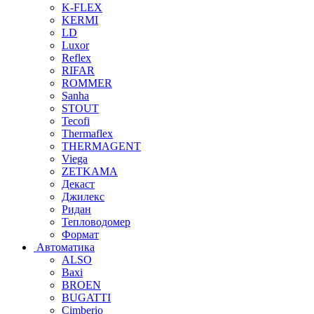
K-FLEX
KERMI
LD
Luxor
Reflex
RIFAR
ROMMER
Sanha
STOUT
Tecofi
Thermaflex
THERMAGENT
Viega
ZETKAMA
Декаст
Джилекс
Ридан
Тепловодомер
Формат
Автоматика
ALSO
Baxi
BROEN
BUGATTI
Cimberio