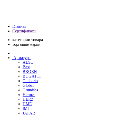
Главная
Сертификаты
категории товара
торговые марки
Арматура
ALSO
Baxi
BROEN
BUGATTI
Cimberio
Global
Grundfos
Hermes
HERZ
HME
IMI
JAFAR