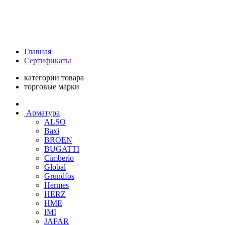
Главная
Сертификаты
категории товара
торговые марки
Арматура
ALSO
Baxi
BROEN
BUGATTI
Cimberio
Global
Grundfos
Hermes
HERZ
HME
IMI
JAFAR