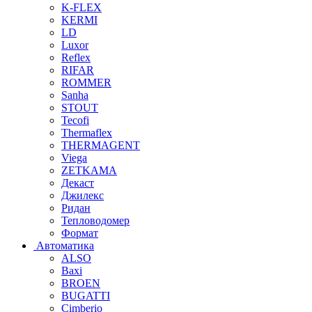
K-FLEX
KERMI
LD
Luxor
Reflex
RIFAR
ROMMER
Sanha
STOUT
Tecofi
Thermaflex
THERMAGENT
Viega
ZETKAMA
Декаст
Джилекс
Ридан
Тепловодомер
Формат
Автоматика
ALSO
Baxi
BROEN
BUGATTI
Cimberio