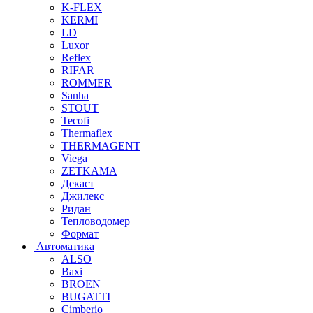
K-FLEX
KERMI
LD
Luxor
Reflex
RIFAR
ROMMER
Sanha
STOUT
Tecofi
Thermaflex
THERMAGENT
Viega
ZETKAMA
Декаст
Джилекс
Ридан
Тепловодомер
Формат
Автоматика
ALSO
Baxi
BROEN
BUGATTI
Cimberio