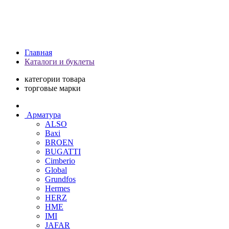
Главная
Каталоги и буклеты
категории товара
торговые марки
Арматура
ALSO
Baxi
BROEN
BUGATTI
Cimberio
Global
Grundfos
Hermes
HERZ
HME
IMI
JAFAR