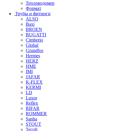
Тепловодомер
Формат
Трубы и фитинги
ALSO
Baxi
BROEN
BUGATTI
Cimberio
Global
Grundfos
Hermes
HERZ
HME
IMI
JAFAR
K-FLEX
KERMI
LD
Luxor
Reflex
RIFAR
ROMMER
Sanha
STOUT
Tecofi