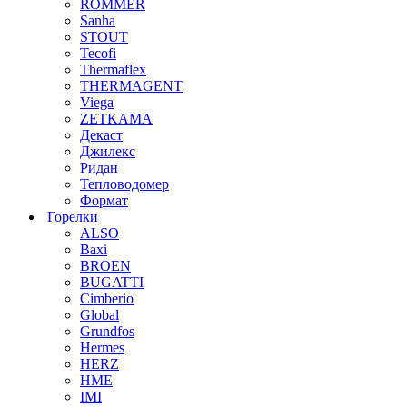
ROMMER
Sanha
STOUT
Tecofi
Thermaflex
THERMAGENT
Viega
ZETKAMA
Декаст
Джилекс
Ридан
Тепловодомер
Формат
Горелки
ALSO
Baxi
BROEN
BUGATTI
Cimberio
Global
Grundfos
Hermes
HERZ
HME
IMI