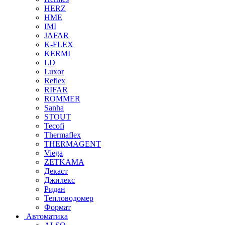
HERZ
HME
IMI
JAFAR
K-FLEX
KERMI
LD
Luxor
Reflex
RIFAR
ROMMER
Sanha
STOUT
Tecofi
Thermaflex
THERMAGENT
Viega
ZETKAMA
Декаст
Джилекс
Ридан
Тепловодомер
Формат
Автоматика