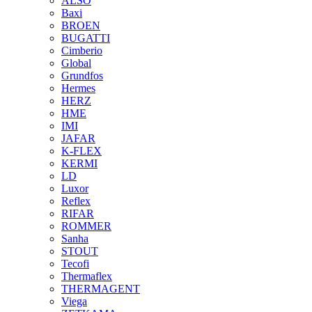
ALSO
Baxi
BROEN
BUGATTI
Cimberio
Global
Grundfos
Hermes
HERZ
HME
IMI
JAFAR
K-FLEX
KERMI
LD
Luxor
Reflex
RIFAR
ROMMER
Sanha
STOUT
Tecofi
Thermaflex
THERMAGENT
Viega