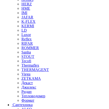
HERZ
HME
IMI
JAFAR
K-FLEX
KERMI
LD
Luxor
Reflex
RIFAR
ROMMER
Sanha
STOUT
Tecofi
Thermaflex
THERMAGENT
Viega
ZETKAMA
Декаст
Джилекс
Ридан
Тепловодомер
Формат
Сантехника