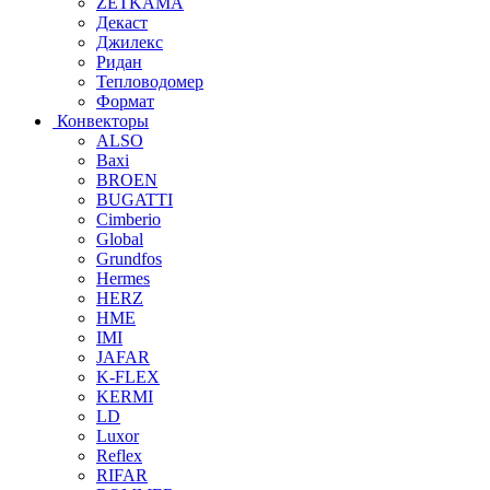
ZETKAMA
Декаст
Джилекс
Ридан
Тепловодомер
Формат
Конвекторы
ALSO
Baxi
BROEN
BUGATTI
Cimberio
Global
Grundfos
Hermes
HERZ
HME
IMI
JAFAR
K-FLEX
KERMI
LD
Luxor
Reflex
RIFAR