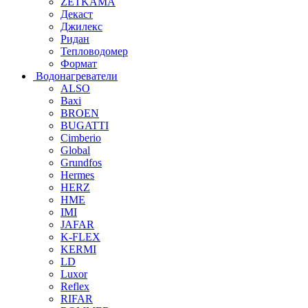
ZETKAMA
Декаст
Джилекс
Ридан
Тепловодомер
Формат
Водонагреватели
ALSO
Baxi
BROEN
BUGATTI
Cimberio
Global
Grundfos
Hermes
HERZ
HME
IMI
JAFAR
K-FLEX
KERMI
LD
Luxor
Reflex
RIFAR