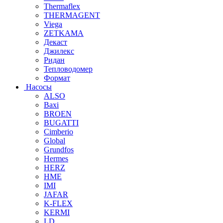
Thermaflex
THERMAGENT
Viega
ZETKAMA
Декаст
Джилекс
Ридан
Тепловодомер
Формат
Насосы
ALSO
Baxi
BROEN
BUGATTI
Cimberio
Global
Grundfos
Hermes
HERZ
HME
IMI
JAFAR
K-FLEX
KERMI
LD