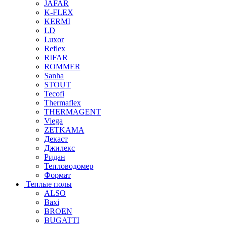
JAFAR
K-FLEX
KERMI
LD
Luxor
Reflex
RIFAR
ROMMER
Sanha
STOUT
Tecofi
Thermaflex
THERMAGENT
Viega
ZETKAMA
Декаст
Джилекс
Ридан
Тепловодомер
Формат
Теплые полы
ALSO
Baxi
BROEN
BUGATTI