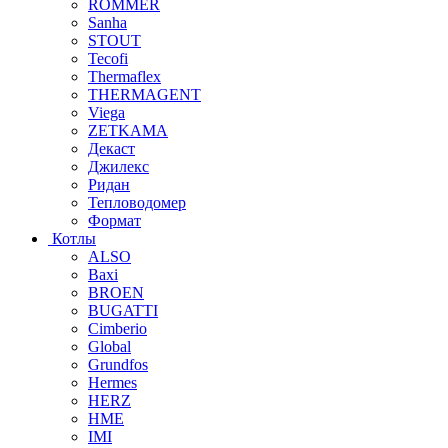
ROMMER
Sanha
STOUT
Tecofi
Thermaflex
THERMAGENT
Viega
ZETKAMA
Декаст
Джилекс
Ридан
Тепловодомер
Формат
Котлы
ALSO
Baxi
BROEN
BUGATTI
Cimberio
Global
Grundfos
Hermes
HERZ
HME
IMI