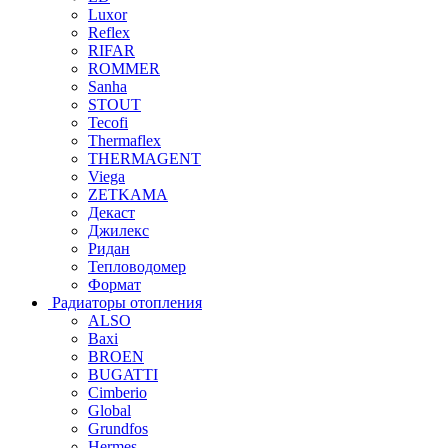
Luxor
Reflex
RIFAR
ROMMER
Sanha
STOUT
Tecofi
Thermaflex
THERMAGENT
Viega
ZETKAMA
Декаст
Джилекс
Ридан
Тепловодомер
Формат
Радиаторы отопления
ALSO
Baxi
BROEN
BUGATTI
Cimberio
Global
Grundfos
Hermes