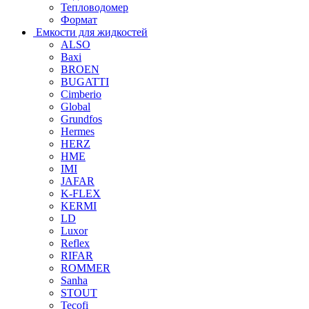
Тепловодомер
Формат
Емкости для жидкостей
ALSO
Baxi
BROEN
BUGATTI
Cimberio
Global
Grundfos
Hermes
HERZ
HME
IMI
JAFAR
K-FLEX
KERMI
LD
Luxor
Reflex
RIFAR
ROMMER
Sanha
STOUT
Tecofi