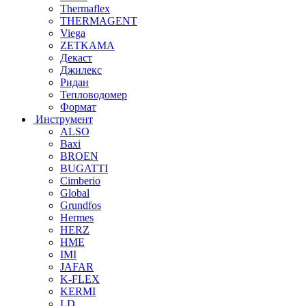
Thermaflex
THERMAGENT
Viega
ZETKAMA
Декаст
Джилекс
Ридан
Тепловодомер
Формат
Инструмент
ALSO
Baxi
BROEN
BUGATTI
Cimberio
Global
Grundfos
Hermes
HERZ
HME
IMI
JAFAR
K-FLEX
KERMI
LD