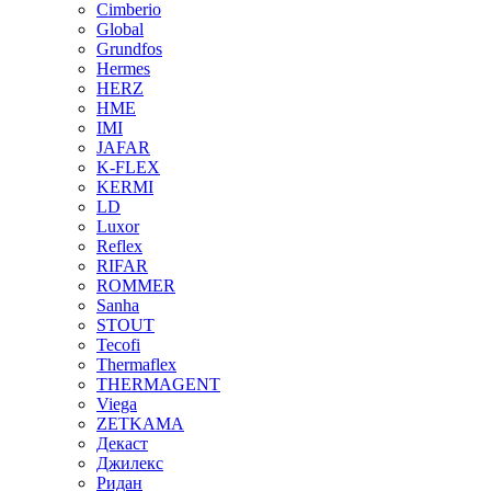
Cimberio
Global
Grundfos
Hermes
HERZ
HME
IMI
JAFAR
K-FLEX
KERMI
LD
Luxor
Reflex
RIFAR
ROMMER
Sanha
STOUT
Tecofi
Thermaflex
THERMAGENT
Viega
ZETKAMA
Декаст
Джилекс
Ридан