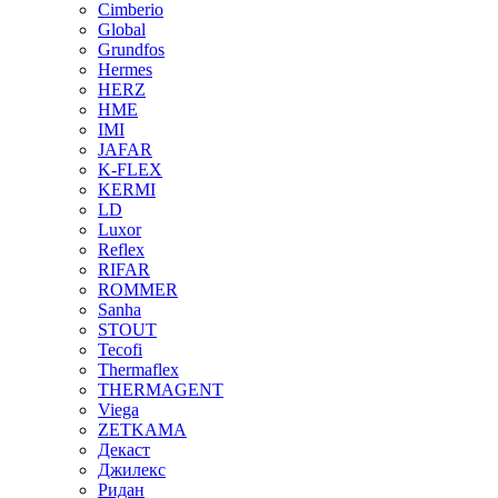
Cimberio
Global
Grundfos
Hermes
HERZ
HME
IMI
JAFAR
K-FLEX
KERMI
LD
Luxor
Reflex
RIFAR
ROMMER
Sanha
STOUT
Tecofi
Thermaflex
THERMAGENT
Viega
ZETKAMA
Декаст
Джилекс
Ридан