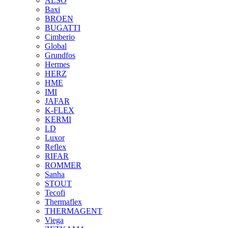
ALSO
Baxi
BROEN
BUGATTI
Cimberio
Global
Grundfos
Hermes
HERZ
HME
IMI
JAFAR
K-FLEX
KERMI
LD
Luxor
Reflex
RIFAR
ROMMER
Sanha
STOUT
Tecofi
Thermaflex
THERMAGENT
Viega