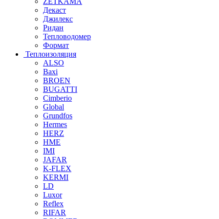
ZETKAMA
Декаст
Джилекс
Ридан
Тепловодомер
Формат
Теплоизоляция
ALSO
Baxi
BROEN
BUGATTI
Cimberio
Global
Grundfos
Hermes
HERZ
HME
IMI
JAFAR
K-FLEX
KERMI
LD
Luxor
Reflex
RIFAR