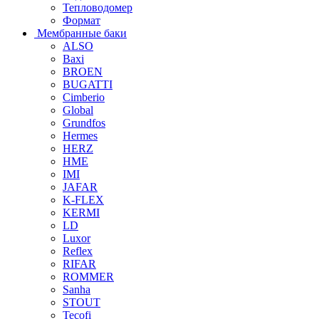
Тепловодомер
Формат
Мембранные баки
ALSO
Baxi
BROEN
BUGATTI
Cimberio
Global
Grundfos
Hermes
HERZ
HME
IMI
JAFAR
K-FLEX
KERMI
LD
Luxor
Reflex
RIFAR
ROMMER
Sanha
STOUT
Tecofi