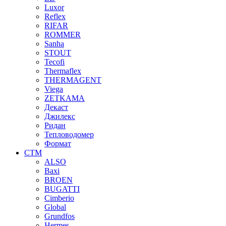
Luxor
Reflex
RIFAR
ROMMER
Sanha
STOUT
Tecofi
Thermaflex
THERMAGENT
Viega
ZETKAMA
Декаст
Джилекс
Ридан
Тепловодомер
Формат
СТМ
ALSO
Baxi
BROEN
BUGATTI
Cimberio
Global
Grundfos
Hermes