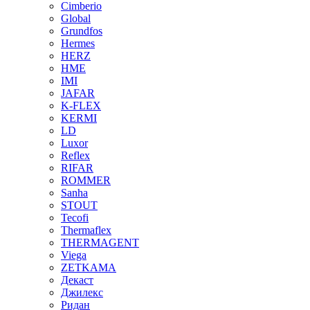
Cimberio
Global
Grundfos
Hermes
HERZ
HME
IMI
JAFAR
K-FLEX
KERMI
LD
Luxor
Reflex
RIFAR
ROMMER
Sanha
STOUT
Tecofi
Thermaflex
THERMAGENT
Viega
ZETKAMA
Декаст
Джилекс
Ридан