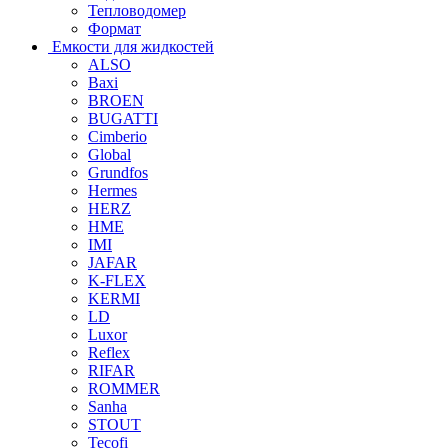
Тепловодомер
Формат
Емкости для жидкостей
ALSO
Baxi
BROEN
BUGATTI
Cimberio
Global
Grundfos
Hermes
HERZ
HME
IMI
JAFAR
K-FLEX
KERMI
LD
Luxor
Reflex
RIFAR
ROMMER
Sanha
STOUT
Tecofi