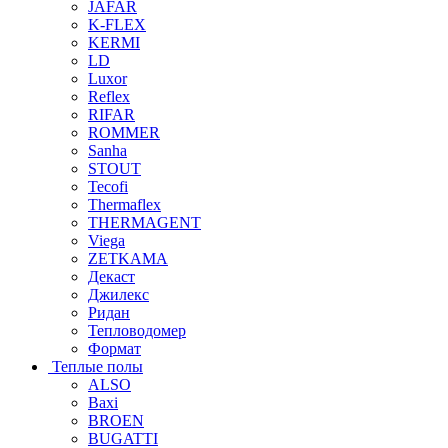
JAFAR
K-FLEX
KERMI
LD
Luxor
Reflex
RIFAR
ROMMER
Sanha
STOUT
Tecofi
Thermaflex
THERMAGENT
Viega
ZETKAMA
Декаст
Джилекс
Ридан
Тепловодомер
Формат
Теплые полы
ALSO
Baxi
BROEN
BUGATTI