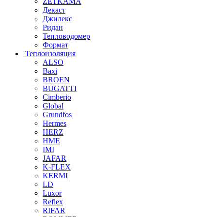
ZETKAMA
Декаст
Джилекс
Ридан
Тепловодомер
Формат
Теплоизоляция
ALSO
Baxi
BROEN
BUGATTI
Cimberio
Global
Grundfos
Hermes
HERZ
HME
IMI
JAFAR
K-FLEX
KERMI
LD
Luxor
Reflex
RIFAR