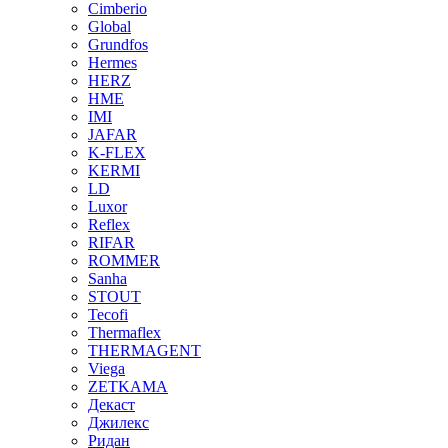
Cimberio
Global
Grundfos
Hermes
HERZ
HME
IMI
JAFAR
K-FLEX
KERMI
LD
Luxor
Reflex
RIFAR
ROMMER
Sanha
STOUT
Tecofi
Thermaflex
THERMAGENT
Viega
ZETKAMA
Декаст
Джилекс
Ридан