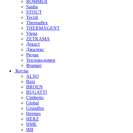
ROMMER
Sanha
STOUT
Tecofi
Thermaflex
THERMAGENT
Viega
ZETKAMA
Декаст
Джилекс
Ридан
Тепловодомер
Формат
Котлы
ALSO
Baxi
BROEN
BUGATTI
Cimberio
Global
Grundfos
Hermes
HERZ
HME
IMI