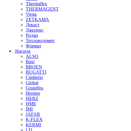
Thermaflex
THERMAGENT
Viega
ZETKAMA
Декаст
Джилекс
Ридан
Тепловодомер
Формат
Насосы
ALSO
Baxi
BROEN
BUGATTI
Cimberio
Global
Grundfos
Hermes
HERZ
HME
IMI
JAFAR
K-FLEX
KERMI
LD