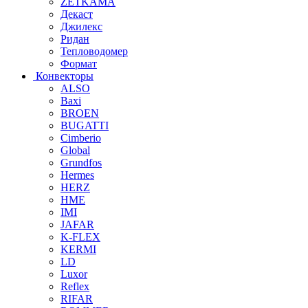
ZETKAMA
Декаст
Джилекс
Ридан
Тепловодомер
Формат
Конвекторы
ALSO
Baxi
BROEN
BUGATTI
Cimberio
Global
Grundfos
Hermes
HERZ
HME
IMI
JAFAR
K-FLEX
KERMI
LD
Luxor
Reflex
RIFAR