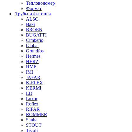
Тепловодомер
Формат
Трубы и фитинги
ALSO
Baxi
BROEN
BUGATTI
Cimberio
Global
Grundfos
Hermes
HERZ
HME
IMI
JAFAR
K-FLEX
KERMI
LD
Luxor
Reflex
RIFAR
ROMMER
Sanha
STOUT
Tecofi