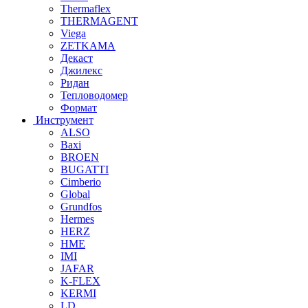
Thermaflex
THERMAGENT
Viega
ZETKAMA
Декаст
Джилекс
Ридан
Тепловодомер
Формат
Инструмент
ALSO
Baxi
BROEN
BUGATTI
Cimberio
Global
Grundfos
Hermes
HERZ
HME
IMI
JAFAR
K-FLEX
KERMI
LD