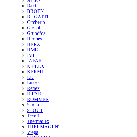
ALSO
Baxi
BROEN
BUGATTI
Cimberio
Global
Grundfos
Hermes
HERZ
HME
IMI
JAFAR
K-FLEX
KERMI
LD
Luxor
Reflex
RIFAR
ROMMER
Sanha
STOUT
Tecofi
Thermaflex
THERMAGENT
Viega