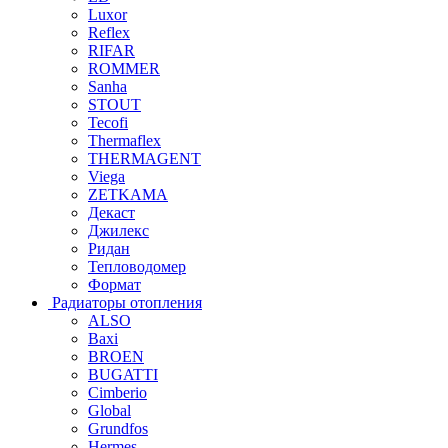
Luxor
Reflex
RIFAR
ROMMER
Sanha
STOUT
Tecofi
Thermaflex
THERMAGENT
Viega
ZETKAMA
Декаст
Джилекс
Ридан
Тепловодомер
Формат
Радиаторы отопления
ALSO
Baxi
BROEN
BUGATTI
Cimberio
Global
Grundfos
Hermes