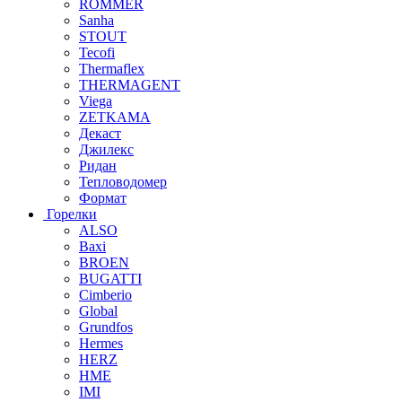
ROMMER
Sanha
STOUT
Tecofi
Thermaflex
THERMAGENT
Viega
ZETKAMA
Декаст
Джилекс
Ридан
Тепловодомер
Формат
Горелки
ALSO
Baxi
BROEN
BUGATTI
Cimberio
Global
Grundfos
Hermes
HERZ
HME
IMI