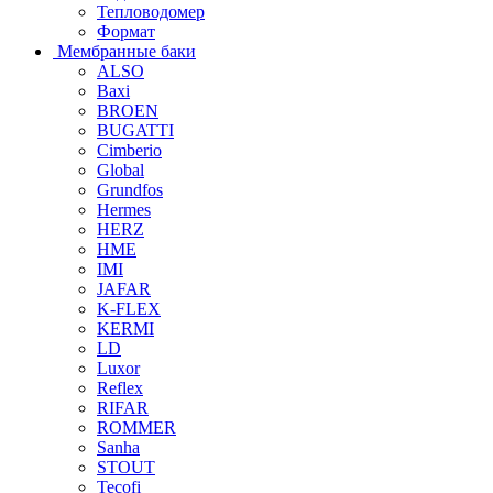
Тепловодомер
Формат
Мембранные баки
ALSO
Baxi
BROEN
BUGATTI
Cimberio
Global
Grundfos
Hermes
HERZ
HME
IMI
JAFAR
K-FLEX
KERMI
LD
Luxor
Reflex
RIFAR
ROMMER
Sanha
STOUT
Tecofi