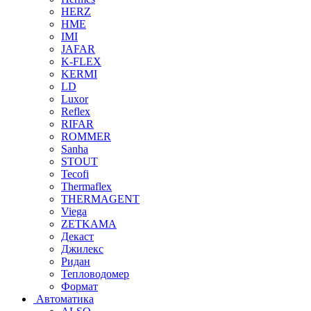
HERZ
HME
IMI
JAFAR
K-FLEX
KERMI
LD
Luxor
Reflex
RIFAR
ROMMER
Sanha
STOUT
Tecofi
Thermaflex
THERMAGENT
Viega
ZETKAMA
Декаст
Джилекс
Ридан
Тепловодомер
Формат
Автоматика