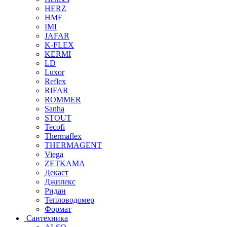
HERZ
HME
IMI
JAFAR
K-FLEX
KERMI
LD
Luxor
Reflex
RIFAR
ROMMER
Sanha
STOUT
Tecofi
Thermaflex
THERMAGENT
Viega
ZETKAMA
Декаст
Джилекс
Ридан
Тепловодомер
Формат
Сантехника