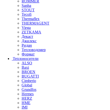
ROMMER
Sanha
STOUT
Tecofi
Thermaflex
THERMAGENT
Viega
ZETKAMA
Декаст
Джилекс
Ридан
Тепловодомер
Формат
Теплоносители
ALSO
Baxi
BROEN
BUGATTI
Cimberio
Global
Grundfos
Hermes
HERZ
HME
IMI