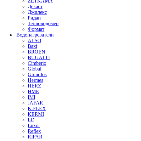
ZETKAMA
Декаст
Джилекс
Ридан
Тепловодомер
Формат
Водонагреватели
ALSO
Baxi
BROEN
BUGATTI
Cimberio
Global
Grundfos
Hermes
HERZ
HME
IMI
JAFAR
K-FLEX
KERMI
LD
Luxor
Reflex
RIFAR