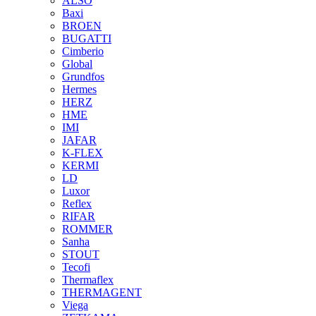
ALSO
Baxi
BROEN
BUGATTI
Cimberio
Global
Grundfos
Hermes
HERZ
HME
IMI
JAFAR
K-FLEX
KERMI
LD
Luxor
Reflex
RIFAR
ROMMER
Sanha
STOUT
Tecofi
Thermaflex
THERMAGENT
Viega