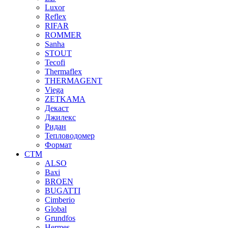
Luxor
Reflex
RIFAR
ROMMER
Sanha
STOUT
Tecofi
Thermaflex
THERMAGENT
Viega
ZETKAMA
Декаст
Джилекс
Ридан
Тепловодомер
Формат
СТМ
ALSO
Baxi
BROEN
BUGATTI
Cimberio
Global
Grundfos
Hermes