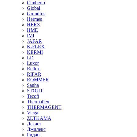
Cimberio
Global
Grundfos
Hermes
HERZ
HME
IMI
JAFAR
K-FLEX
KERMI
LD
Luxor
Reflex
RIFAR
ROMMER
Sanha
STOUT
Tecofi
Thermaflex
THERMAGENT
Viega
ZETKAMA
Декаст
Джилекс
Ридан