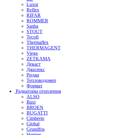
Luxor
Reflex
RIFAR
ROMMER
Sanha
STOUT
Tecofi
Thermaflex
THERMAGENT
Viega
ZETKAMA
Декаст
Джилекс
Ридан
Тепловодомер
Формат
Радиаторы отопления
ALSO
Baxi
BROEN
BUGATTI
Cimberio
Global
Grundfos
Hermes