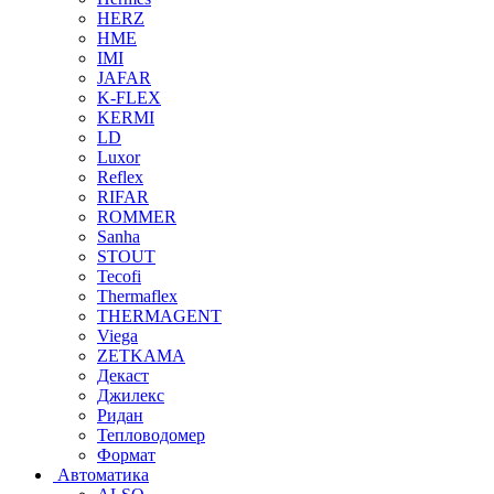
HERZ
HME
IMI
JAFAR
K-FLEX
KERMI
LD
Luxor
Reflex
RIFAR
ROMMER
Sanha
STOUT
Tecofi
Thermaflex
THERMAGENT
Viega
ZETKAMA
Декаст
Джилекс
Ридан
Тепловодомер
Формат
Автоматика