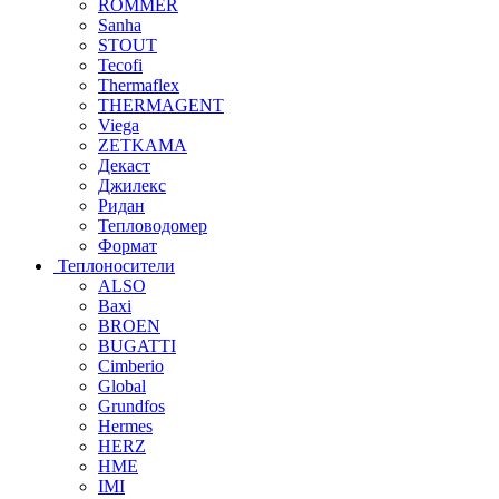
ROMMER
Sanha
STOUT
Tecofi
Thermaflex
THERMAGENT
Viega
ZETKAMA
Декаст
Джилекс
Ридан
Тепловодомер
Формат
Теплоносители
ALSO
Baxi
BROEN
BUGATTI
Cimberio
Global
Grundfos
Hermes
HERZ
HME
IMI