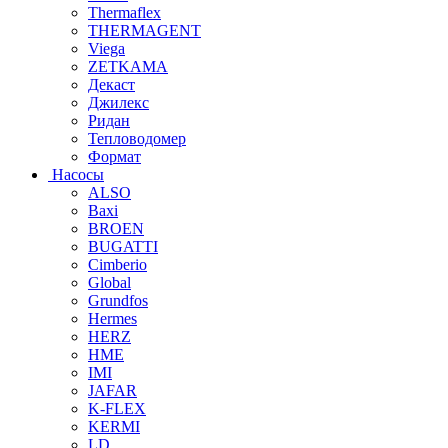
Thermaflex
THERMAGENT
Viega
ZETKAMA
Декаст
Джилекс
Ридан
Тепловодомер
Формат
Насосы
ALSO
Baxi
BROEN
BUGATTI
Cimberio
Global
Grundfos
Hermes
HERZ
HME
IMI
JAFAR
K-FLEX
KERMI
LD