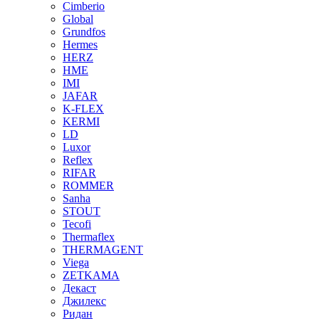
Cimberio
Global
Grundfos
Hermes
HERZ
HME
IMI
JAFAR
K-FLEX
KERMI
LD
Luxor
Reflex
RIFAR
ROMMER
Sanha
STOUT
Tecofi
Thermaflex
THERMAGENT
Viega
ZETKAMA
Декаст
Джилекс
Ридан