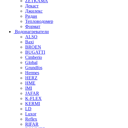
ZETKAMA
Декаст
Джилекс
Ридан
Тепловодомер
Формат
Водонагреватели
ALSO
Baxi
BROEN
BUGATTI
Cimberio
Global
Grundfos
Hermes
HERZ
HME
IMI
JAFAR
K-FLEX
KERMI
LD
Luxor
Reflex
RIFAR