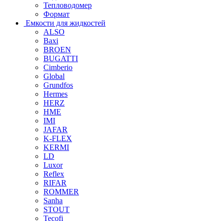
Тепловодомер
Формат
Емкости для жидкостей
ALSO
Baxi
BROEN
BUGATTI
Cimberio
Global
Grundfos
Hermes
HERZ
HME
IMI
JAFAR
K-FLEX
KERMI
LD
Luxor
Reflex
RIFAR
ROMMER
Sanha
STOUT
Tecofi