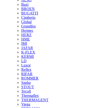
ALSO
Baxi
BROEN
BUGATTI
Cimberio
Global
Grundfos
Hermes
HERZ
HME
IMI
JAFAR
K-FLEX
KERMI
LD
Luxor
Reflex
RIFAR
ROMMER
Sanha
STOUT
Tecofi
Thermaflex
THERMAGENT
Viega