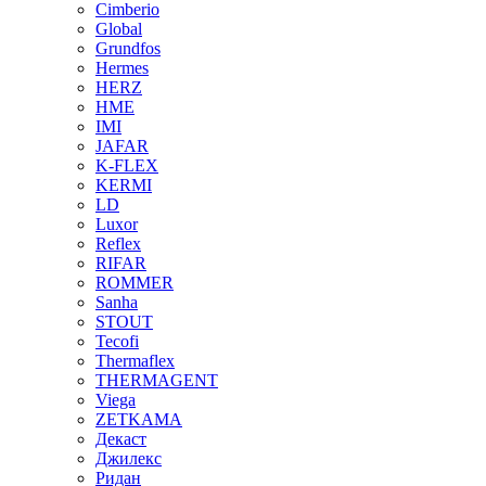
Cimberio
Global
Grundfos
Hermes
HERZ
HME
IMI
JAFAR
K-FLEX
KERMI
LD
Luxor
Reflex
RIFAR
ROMMER
Sanha
STOUT
Tecofi
Thermaflex
THERMAGENT
Viega
ZETKAMA
Декаст
Джилекс
Ридан