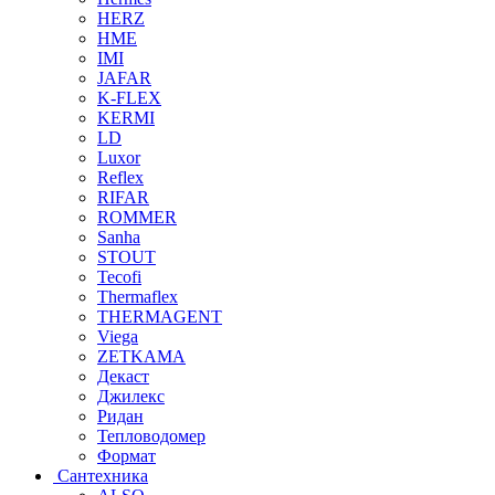
HERZ
HME
IMI
JAFAR
K-FLEX
KERMI
LD
Luxor
Reflex
RIFAR
ROMMER
Sanha
STOUT
Tecofi
Thermaflex
THERMAGENT
Viega
ZETKAMA
Декаст
Джилекс
Ридан
Тепловодомер
Формат
Сантехника