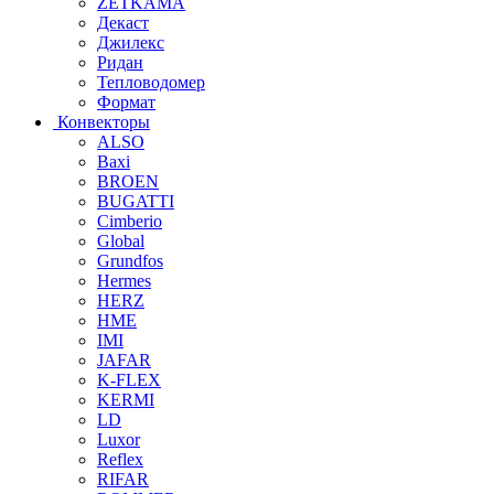
ZETKAMA
Декаст
Джилекс
Ридан
Тепловодомер
Формат
Конвекторы
ALSO
Baxi
BROEN
BUGATTI
Cimberio
Global
Grundfos
Hermes
HERZ
HME
IMI
JAFAR
K-FLEX
KERMI
LD
Luxor
Reflex
RIFAR