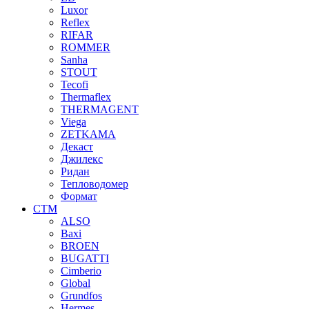
Luxor
Reflex
RIFAR
ROMMER
Sanha
STOUT
Tecofi
Thermaflex
THERMAGENT
Viega
ZETKAMA
Декаст
Джилекс
Ридан
Тепловодомер
Формат
СТМ
ALSO
Baxi
BROEN
BUGATTI
Cimberio
Global
Grundfos
Hermes