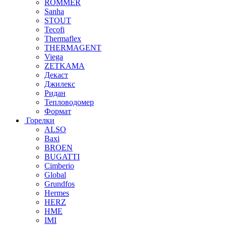
ROMMER
Sanha
STOUT
Tecofi
Thermaflex
THERMAGENT
Viega
ZETKAMA
Декаст
Джилекс
Ридан
Тепловодомер
Формат
Горелки
ALSO
Baxi
BROEN
BUGATTI
Cimberio
Global
Grundfos
Hermes
HERZ
HME
IMI