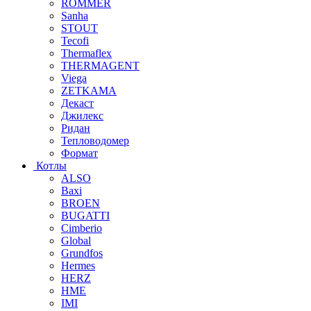
ROMMER
Sanha
STOUT
Tecofi
Thermaflex
THERMAGENT
Viega
ZETKAMA
Декаст
Джилекс
Ридан
Тепловодомер
Формат
Котлы
ALSO
Baxi
BROEN
BUGATTI
Cimberio
Global
Grundfos
Hermes
HERZ
HME
IMI