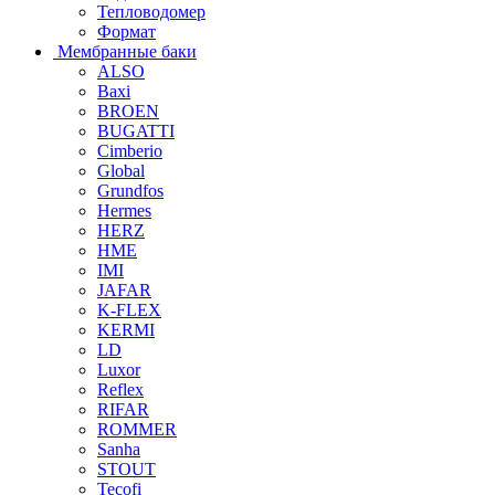
Тепловодомер
Формат
Мембранные баки
ALSO
Baxi
BROEN
BUGATTI
Cimberio
Global
Grundfos
Hermes
HERZ
HME
IMI
JAFAR
K-FLEX
KERMI
LD
Luxor
Reflex
RIFAR
ROMMER
Sanha
STOUT
Tecofi