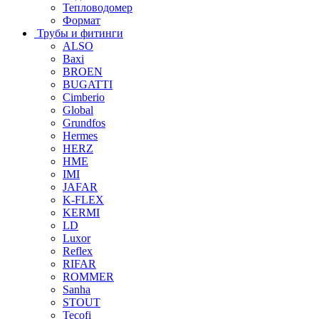
Тепловодомер
Формат
Трубы и фитинги
ALSO
Baxi
BROEN
BUGATTI
Cimberio
Global
Grundfos
Hermes
HERZ
HME
IMI
JAFAR
K-FLEX
KERMI
LD
Luxor
Reflex
RIFAR
ROMMER
Sanha
STOUT
Tecofi