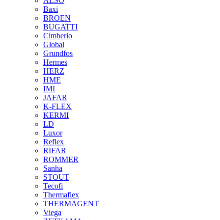
ALSO
Baxi
BROEN
BUGATTI
Cimberio
Global
Grundfos
Hermes
HERZ
HME
IMI
JAFAR
K-FLEX
KERMI
LD
Luxor
Reflex
RIFAR
ROMMER
Sanha
STOUT
Tecofi
Thermaflex
THERMAGENT
Viega