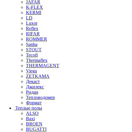
JAFAR
K-FLEX
KERMI
LD
Luxor
Reflex
RIFAR
ROMMER
Sanha
STOUT
Tecofi
Thermaflex
THERMAGENT
Viega
ZETKAMA
Декаст
Джилекс
Ридан
Тепловодомер
Формат
Теплые полы
ALSO
Baxi
BROEN
BUGATTI