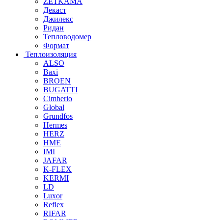
ZETKAMA
Декаст
Джилекс
Ридан
Тепловодомер
Формат
Теплоизоляция
ALSO
Baxi
BROEN
BUGATTI
Cimberio
Global
Grundfos
Hermes
HERZ
HME
IMI
JAFAR
K-FLEX
KERMI
LD
Luxor
Reflex
RIFAR