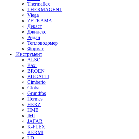
Thermaflex
THERMAGENT
Viega
ZETKAMA
Декаст
Джилекс
Ридан
Тепловодомер
Формат
Инструмент
ALSO
Baxi
BROEN
BUGATTI
Cimberio
Global
Grundfos
Hermes
HERZ
HME
IMI
JAFAR
K-FLEX
KERMI
LD