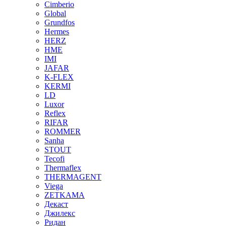
Cimberio
Global
Grundfos
Hermes
HERZ
HME
IMI
JAFAR
K-FLEX
KERMI
LD
Luxor
Reflex
RIFAR
ROMMER
Sanha
STOUT
Tecofi
Thermaflex
THERMAGENT
Viega
ZETKAMA
Декаст
Джилекс
Ридан