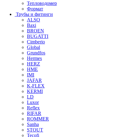
Тепловодомер
Формат
Трубы и фитинги
ALSO
Baxi
BROEN
BUGATTI
Cimberio
Global
Grundfos
Hermes
HERZ
HME
IMI
JAFAR
K-FLEX
KERMI
LD
Luxor
Reflex
RIFAR
ROMMER
Sanha
STOUT
Tecofi