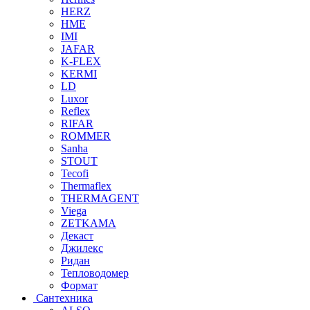
HERZ
HME
IMI
JAFAR
K-FLEX
KERMI
LD
Luxor
Reflex
RIFAR
ROMMER
Sanha
STOUT
Tecofi
Thermaflex
THERMAGENT
Viega
ZETKAMA
Декаст
Джилекс
Ридан
Тепловодомер
Формат
Сантехника