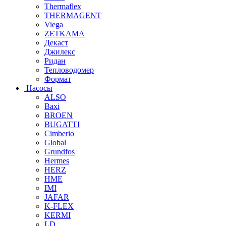
Thermaflex
THERMAGENT
Viega
ZETKAMA
Декаст
Джилекс
Ридан
Тепловодомер
Формат
Насосы
ALSO
Baxi
BROEN
BUGATTI
Cimberio
Global
Grundfos
Hermes
HERZ
HME
IMI
JAFAR
K-FLEX
KERMI
LD