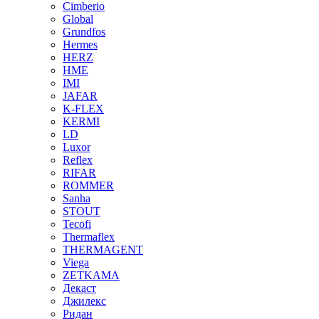
Cimberio
Global
Grundfos
Hermes
HERZ
HME
IMI
JAFAR
K-FLEX
KERMI
LD
Luxor
Reflex
RIFAR
ROMMER
Sanha
STOUT
Tecofi
Thermaflex
THERMAGENT
Viega
ZETKAMA
Декаст
Джилекс
Ридан