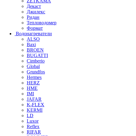
ZETKAMA
Декаст
Джилекс
Ридан
Тепловодомер
Формат
Водонагреватели
ALSO
Baxi
BROEN
BUGATTI
Cimberio
Global
Grundfos
Hermes
HERZ
HME
IMI
JAFAR
K-FLEX
KERMI
LD
Luxor
Reflex
RIFAR