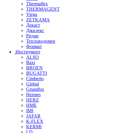
Thermaflex
THERMAGENT
Viega
ZETKAMA
Декаст
Джилекс
Ридан
Тепловодомер
Формат
Инструмент
ALSO
Baxi
BROEN
BUGATTI
Cimberio
Global
Grundfos
Hermes
HERZ
HME
IMI
JAFAR
K-FLEX
KERMI
LD