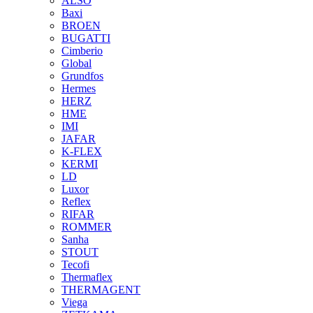
ALSO
Baxi
BROEN
BUGATTI
Cimberio
Global
Grundfos
Hermes
HERZ
HME
IMI
JAFAR
K-FLEX
KERMI
LD
Luxor
Reflex
RIFAR
ROMMER
Sanha
STOUT
Tecofi
Thermaflex
THERMAGENT
Viega