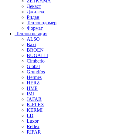
ZETKAMA
Декаст
Джилекс
Ридан
Тепловодомер
Формат
Теплоизоляция
ALSO
Baxi
BROEN
BUGATTI
Cimberio
Global
Grundfos
Hermes
HERZ
HME
IMI
JAFAR
K-FLEX
KERMI
LD
Luxor
Reflex
RIFAR