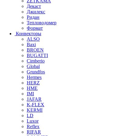
ZETKAMA
Декаст
Джилекс
Ридан
Тепловодомер
Формат
Конвекторы
ALSO
Baxi
BROEN
BUGATTI
Cimberio
Global
Grundfos
Hermes
HERZ
HME
IMI
JAFAR
K-FLEX
KERMI
LD
Luxor
Reflex
RIFAR