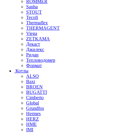
ROMMER
Sanha
STOUT
Tecofi
Thermaflex
THERMAGENT
Viega
ZETKAMA
Декаст
Джилекс
Ридан
Тепловодомер
Формат
Котлы
ALSO
Baxi
BROEN
BUGATTI
Cimberio
Global
Grundfos
Hermes
HERZ
HME
IMI