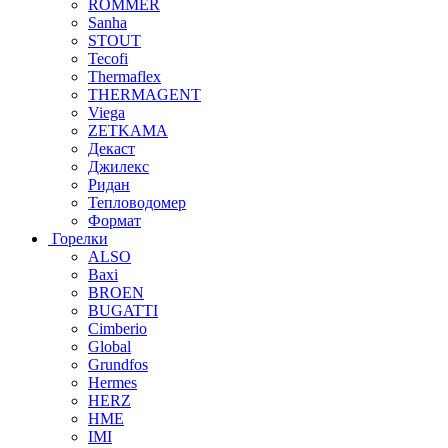
ROMMER
Sanha
STOUT
Tecofi
Thermaflex
THERMAGENT
Viega
ZETKAMA
Декаст
Джилекс
Ридан
Тепловодомер
Формат
Горелки
ALSO
Baxi
BROEN
BUGATTI
Cimberio
Global
Grundfos
Hermes
HERZ
HME
IMI