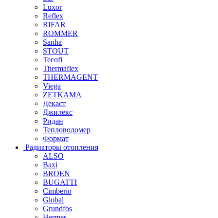
Luxor
Reflex
RIFAR
ROMMER
Sanha
STOUT
Tecofi
Thermaflex
THERMAGENT
Viega
ZETKAMA
Декаст
Джилекс
Ридан
Тепловодомер
Формат
Радиаторы отопления
ALSO
Baxi
BROEN
BUGATTI
Cimberio
Global
Grundfos
Hermes