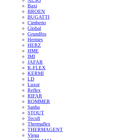
ALSO
Baxi
BROEN
BUGATTI
Cimberio
Global
Grundfos
Hermes
HERZ
HME
IMI
JAFAR
K-FLEX
KERMI
LD
Luxor
Reflex
RIFAR
ROMMER
Sanha
STOUT
Tecofi
Thermaflex
THERMAGENT
Viega