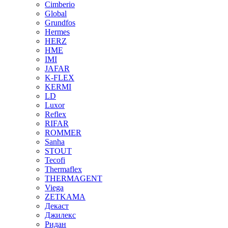
Cimberio
Global
Grundfos
Hermes
HERZ
HME
IMI
JAFAR
K-FLEX
KERMI
LD
Luxor
Reflex
RIFAR
ROMMER
Sanha
STOUT
Tecofi
Thermaflex
THERMAGENT
Viega
ZETKAMA
Декаст
Джилекс
Ридан