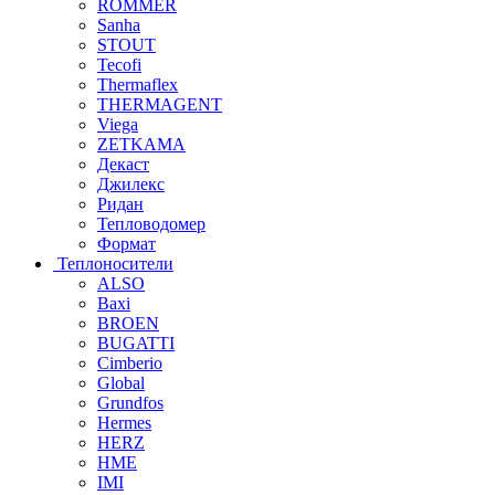
ROMMER
Sanha
STOUT
Tecofi
Thermaflex
THERMAGENT
Viega
ZETKAMA
Декаст
Джилекс
Ридан
Тепловодомер
Формат
Теплоносители
ALSO
Baxi
BROEN
BUGATTI
Cimberio
Global
Grundfos
Hermes
HERZ
HME
IMI