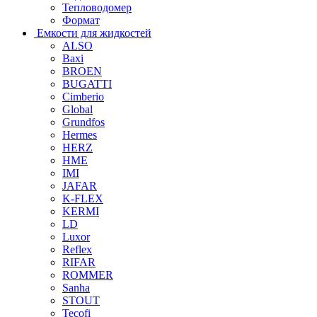
Тепловодомер
Формат
Емкости для жидкостей
ALSO
Baxi
BROEN
BUGATTI
Cimberio
Global
Grundfos
Hermes
HERZ
HME
IMI
JAFAR
K-FLEX
KERMI
LD
Luxor
Reflex
RIFAR
ROMMER
Sanha
STOUT
Tecofi