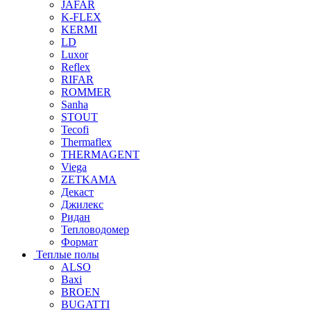
JAFAR
K-FLEX
KERMI
LD
Luxor
Reflex
RIFAR
ROMMER
Sanha
STOUT
Tecofi
Thermaflex
THERMAGENT
Viega
ZETKAMA
Декаст
Джилекс
Ридан
Тепловодомер
Формат
Теплые полы
ALSO
Baxi
BROEN
BUGATTI