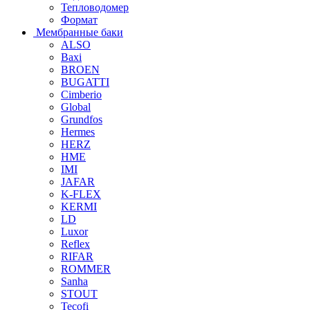
Тепловодомер
Формат
Мембранные баки
ALSO
Baxi
BROEN
BUGATTI
Cimberio
Global
Grundfos
Hermes
HERZ
HME
IMI
JAFAR
K-FLEX
KERMI
LD
Luxor
Reflex
RIFAR
ROMMER
Sanha
STOUT
Tecofi