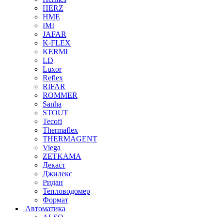
HERZ
HME
IMI
JAFAR
K-FLEX
KERMI
LD
Luxor
Reflex
RIFAR
ROMMER
Sanha
STOUT
Tecofi
Thermaflex
THERMAGENT
Viega
ZETKAMA
Декаст
Джилекс
Ридан
Тепловодомер
Формат
Автоматика