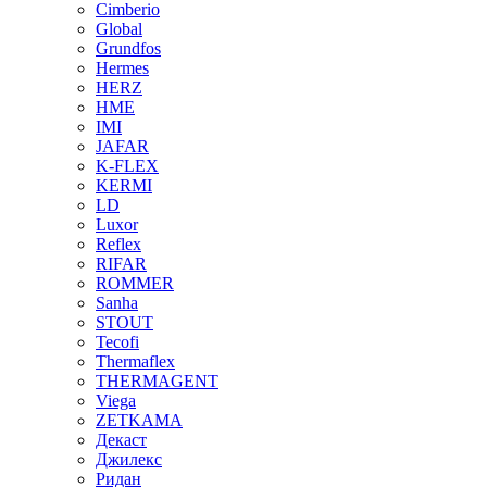
Cimberio
Global
Grundfos
Hermes
HERZ
HME
IMI
JAFAR
K-FLEX
KERMI
LD
Luxor
Reflex
RIFAR
ROMMER
Sanha
STOUT
Tecofi
Thermaflex
THERMAGENT
Viega
ZETKAMA
Декаст
Джилекс
Ридан