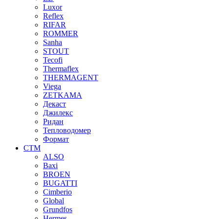
Luxor
Reflex
RIFAR
ROMMER
Sanha
STOUT
Tecofi
Thermaflex
THERMAGENT
Viega
ZETKAMA
Декаст
Джилекс
Ридан
Тепловодомер
Формат
СТМ
ALSO
Baxi
BROEN
BUGATTI
Cimberio
Global
Grundfos
Hermes