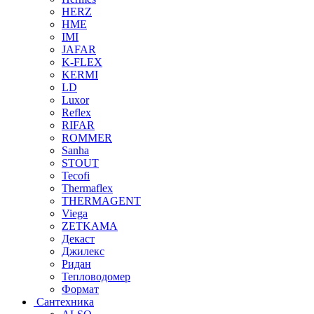
HERZ
HME
IMI
JAFAR
K-FLEX
KERMI
LD
Luxor
Reflex
RIFAR
ROMMER
Sanha
STOUT
Tecofi
Thermaflex
THERMAGENT
Viega
ZETKAMA
Декаст
Джилекс
Ридан
Тепловодомер
Формат
Сантехника