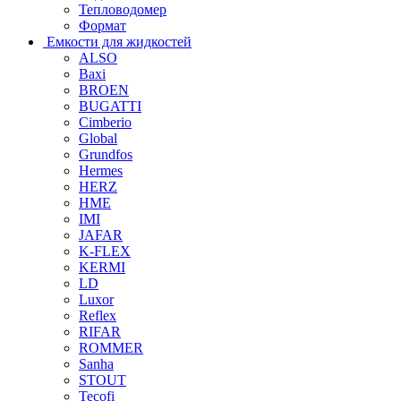
Тепловодомер
Формат
Емкости для жидкостей
ALSO
Baxi
BROEN
BUGATTI
Cimberio
Global
Grundfos
Hermes
HERZ
HME
IMI
JAFAR
K-FLEX
KERMI
LD
Luxor
Reflex
RIFAR
ROMMER
Sanha
STOUT
Tecofi