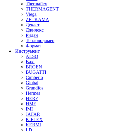
Thermaflex
THERMAGENT
Viega
ZETKAMA
Декаст
Джилекс
Ридан
Тепловодомер
Формат
Инструмент
ALSO
Baxi
BROEN
BUGATTI
Cimberio
Global
Grundfos
Hermes
HERZ
HME
IMI
JAFAR
K-FLEX
KERMI
LD