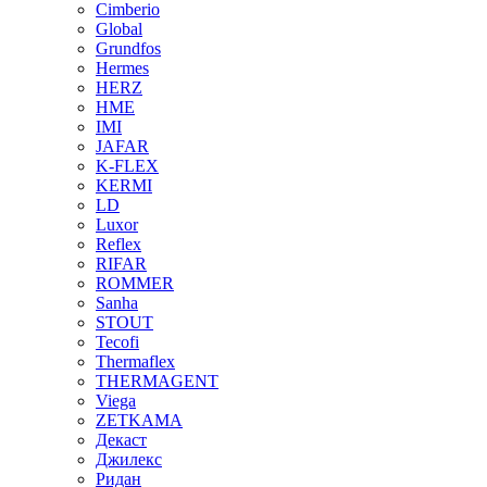
Cimberio
Global
Grundfos
Hermes
HERZ
HME
IMI
JAFAR
K-FLEX
KERMI
LD
Luxor
Reflex
RIFAR
ROMMER
Sanha
STOUT
Tecofi
Thermaflex
THERMAGENT
Viega
ZETKAMA
Декаст
Джилекс
Ридан