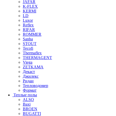
JAFAR
K-FLEX
KERMI
LD
Luxor
Reflex
RIFAR
ROMMER
Sanha
STOUT
Tecofi
Thermaflex
THERMAGENT
Viega
ZETKAMA
Декаст
Джилекс
Ридан
Тепловодомер
Формат
Теплые полы
ALSO
Baxi
BROEN
BUGATTI