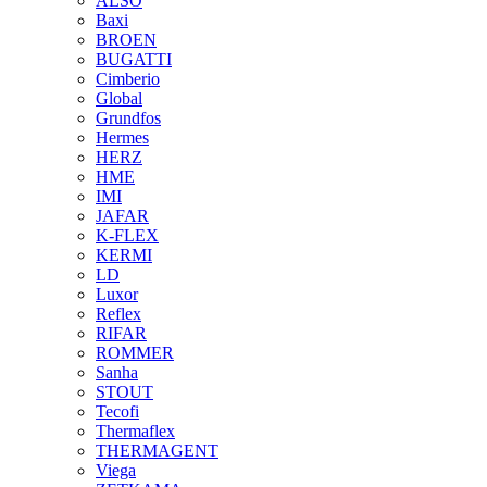
ALSO
Baxi
BROEN
BUGATTI
Cimberio
Global
Grundfos
Hermes
HERZ
HME
IMI
JAFAR
K-FLEX
KERMI
LD
Luxor
Reflex
RIFAR
ROMMER
Sanha
STOUT
Tecofi
Thermaflex
THERMAGENT
Viega