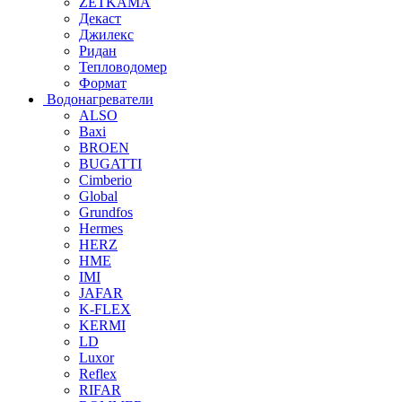
ZETKAMA
Декаст
Джилекс
Ридан
Тепловодомер
Формат
Водонагреватели
ALSO
Baxi
BROEN
BUGATTI
Cimberio
Global
Grundfos
Hermes
HERZ
HME
IMI
JAFAR
K-FLEX
KERMI
LD
Luxor
Reflex
RIFAR