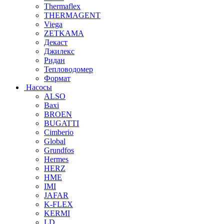
Thermaflex
THERMAGENT
Viega
ZETKAMA
Декаст
Джилекс
Ридан
Тепловодомер
Формат
Насосы
ALSO
Baxi
BROEN
BUGATTI
Cimberio
Global
Grundfos
Hermes
HERZ
HME
IMI
JAFAR
K-FLEX
KERMI
LD