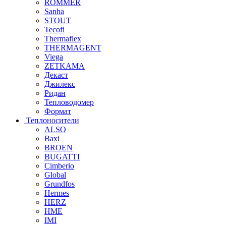
ROMMER
Sanha
STOUT
Tecofi
Thermaflex
THERMAGENT
Viega
ZETKAMA
Декаст
Джилекс
Ридан
Тепловодомер
Формат
Теплоносители
ALSO
Baxi
BROEN
BUGATTI
Cimberio
Global
Grundfos
Hermes
HERZ
HME
IMI