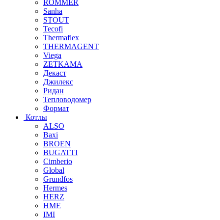
ROMMER
Sanha
STOUT
Tecofi
Thermaflex
THERMAGENT
Viega
ZETKAMA
Декаст
Джилекс
Ридан
Тепловодомер
Формат
Котлы
ALSO
Baxi
BROEN
BUGATTI
Cimberio
Global
Grundfos
Hermes
HERZ
HME
IMI