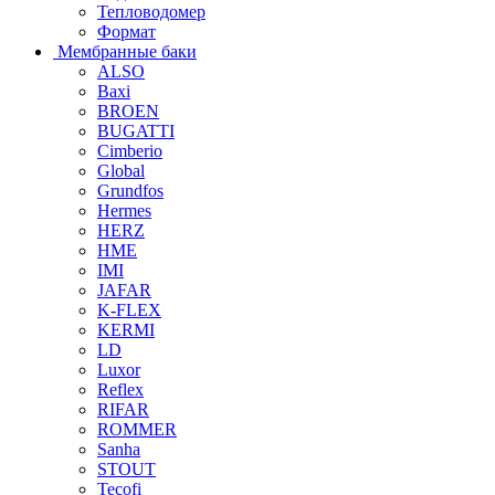
Тепловодомер
Формат
Мембранные баки
ALSO
Baxi
BROEN
BUGATTI
Cimberio
Global
Grundfos
Hermes
HERZ
HME
IMI
JAFAR
K-FLEX
KERMI
LD
Luxor
Reflex
RIFAR
ROMMER
Sanha
STOUT
Tecofi