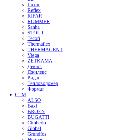
Luxor
Reflex
RIFAR
ROMMER
Sanha
STOUT
Tecofi
Thermaflex
THERMAGENT
Viega
ZETKAMA
Декаст
Джилекс
Ридан
Тепловодомер
Формат
СТМ
ALSO
Baxi
BROEN
BUGATTI
Cimberio
Global
Grundfos
Hermes