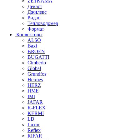
ZETKAMA
Декаст
Джилекс
Ридан
Тепловодомер
Формат
Конвекторы
ALSO
Baxi
BROEN
BUGATTI
Cimberio
Global
Grundfos
Hermes
HERZ
HME
IMI
JAFAR
K-FLEX
KERMI
LD
Luxor
Reflex
RIFAR