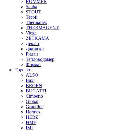
ROMMER
Sanha
STOUT
Tecofi
Thermaflex
THERMAGENT
Viega
ZETKAMA
Декаст
Джилекс
Ридан
Тепловодомер
Формат
Горелки
ALSO
Baxi
BROEN
BUGATTI
Cimberio
Global
Grundfos
Hermes
HERZ
HME
IMI