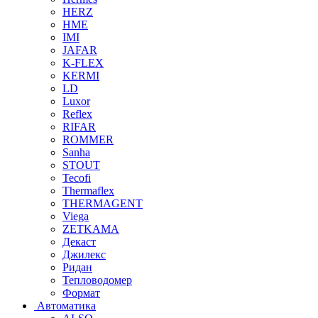
HERZ
HME
IMI
JAFAR
K-FLEX
KERMI
LD
Luxor
Reflex
RIFAR
ROMMER
Sanha
STOUT
Tecofi
Thermaflex
THERMAGENT
Viega
ZETKAMA
Декаст
Джилекс
Ридан
Тепловодомер
Формат
Автоматика