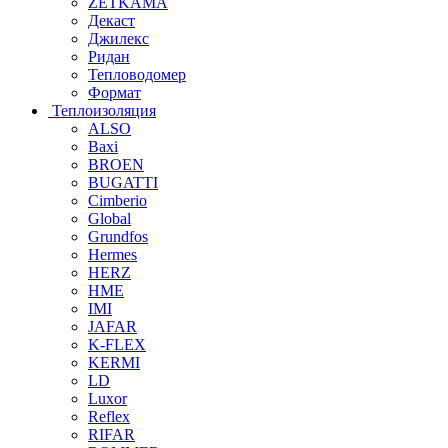
ZETKAMA
Декаст
Джилекс
Ридан
Тепловодомер
Формат
Теплоизоляция
ALSO
Baxi
BROEN
BUGATTI
Cimberio
Global
Grundfos
Hermes
HERZ
HME
IMI
JAFAR
K-FLEX
KERMI
LD
Luxor
Reflex
RIFAR