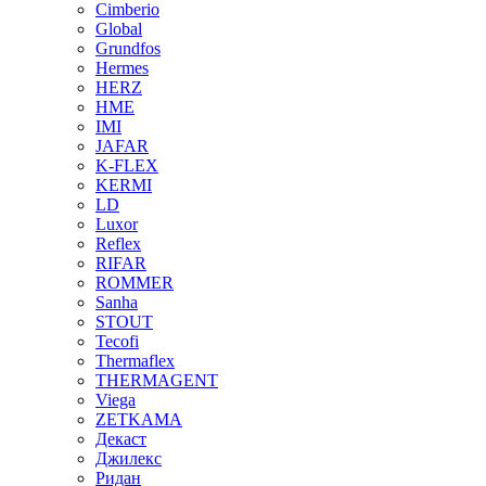
Cimberio
Global
Grundfos
Hermes
HERZ
HME
IMI
JAFAR
K-FLEX
KERMI
LD
Luxor
Reflex
RIFAR
ROMMER
Sanha
STOUT
Tecofi
Thermaflex
THERMAGENT
Viega
ZETKAMA
Декаст
Джилекс
Ридан