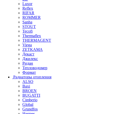
Luxor
Reflex
RIFAR
ROMMER
Sanha
STOUT
Tecofi
Thermaflex
THERMAGENT
Viega
ZETKAMA
Декаст
Джилекс
Ридан
Тепловодомер
Формат
Радиаторы отопления
ALSO
Baxi
BROEN
BUGATTI
Cimberio
Global
Grundfos
Hermes