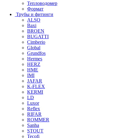
Тепловодомер
Формат
Трубы и фитинги
ALSO
Baxi
BROEN
BUGATTI
Cimberio
Global
Grundfos
Hermes
HERZ
HME
IMI
JAFAR
K-FLEX
KERMI
LD
Luxor
Reflex
RIFAR
ROMMER
Sanha
STOUT
Tecofi