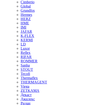
Cimberio
Global
Grundfos
Hermes
HERZ
HME
IMI
JAFAR
K-FLEX
KERMI
LD
Luxor
Reflex
RIFAR
ROMMER
Sanha
STOUT
Tecofi
Thermaflex
THERMAGENT
Viega
ZETKAMA
Декаст
Джилекс
Ридан