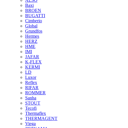
ALSO
Baxi
BROEN
BUGATTI
Cimberio
Global
Grundfos
Hermes
HERZ
HME
IMI
JAFAR
K-FLEX
KERMI
LD
Luxor
Reflex
RIFAR
ROMMER
Sanha
STOUT
Tecofi
Thermaflex
THERMAGENT
Viega