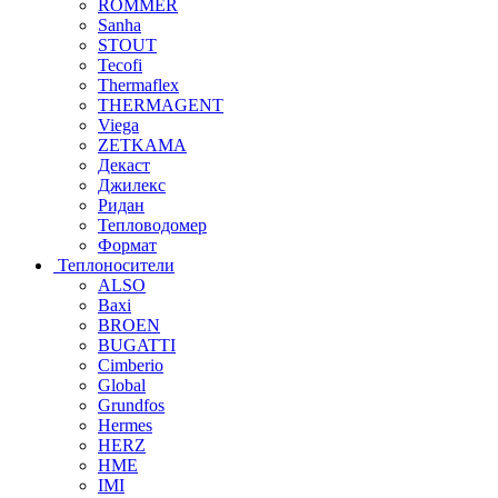
ROMMER
Sanha
STOUT
Tecofi
Thermaflex
THERMAGENT
Viega
ZETKAMA
Декаст
Джилекс
Ридан
Тепловодомер
Формат
Теплоносители
ALSO
Baxi
BROEN
BUGATTI
Cimberio
Global
Grundfos
Hermes
HERZ
HME
IMI