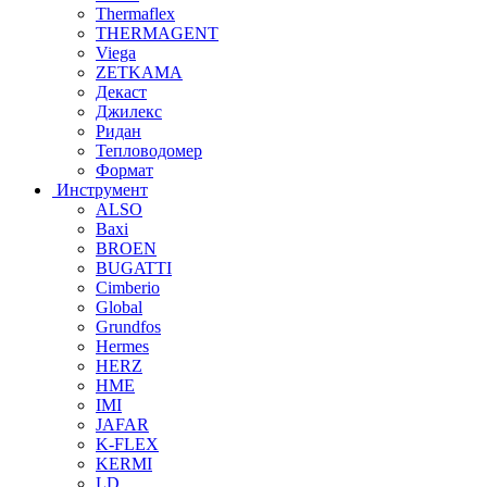
Thermaflex
THERMAGENT
Viega
ZETKAMA
Декаст
Джилекс
Ридан
Тепловодомер
Формат
Инструмент
ALSO
Baxi
BROEN
BUGATTI
Cimberio
Global
Grundfos
Hermes
HERZ
HME
IMI
JAFAR
K-FLEX
KERMI
LD