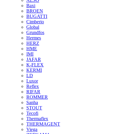
ALSO
Baxi
BROEN
BUGATTI
Cimberio
Global
Grundfos
Hermes
HERZ
HME
IMI
JAFAR
K-FLEX
KERMI
LD
Luxor
Reflex
RIFAR
ROMMER
Sanha
STOUT
Tecofi
Thermaflex
THERMAGENT
Viega