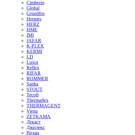
Cimberio
Global
Grundfos
Hermes
HERZ
HME
IMI
JAFAR
K-FLEX
KERMI
LD
Luxor
Reflex
RIFAR
ROMMER
Sanha
STOUT
Tecofi
Thermaflex
THERMAGENT
Viega
ZETKAMA
Декаст
Джилекс
Ридан