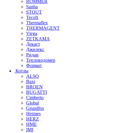
ROMMER
Sanha
STOUT
Tecofi
Thermaflex
THERMAGENT
Viega
ZETKAMA
Декаст
Джилекс
Ридан
Тепловодомер
Формат
Котлы
ALSO
Baxi
BROEN
BUGATTI
Cimberio
Global
Grundfos
Hermes
HERZ
HME
IMI