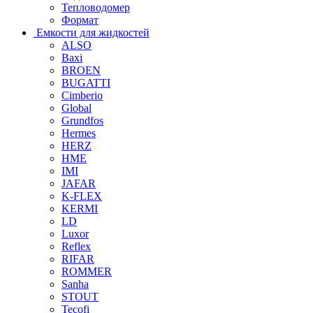
Тепловодомер
Формат
Емкости для жидкостей
ALSO
Baxi
BROEN
BUGATTI
Cimberio
Global
Grundfos
Hermes
HERZ
HME
IMI
JAFAR
K-FLEX
KERMI
LD
Luxor
Reflex
RIFAR
ROMMER
Sanha
STOUT
Tecofi