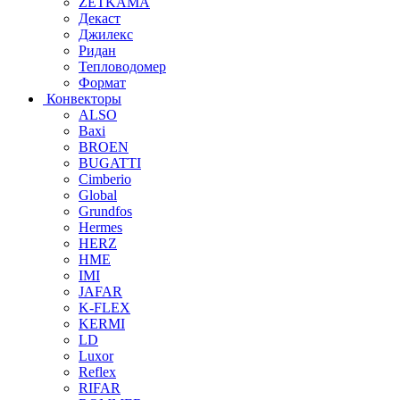
ZETKAMA
Декаст
Джилекс
Ридан
Тепловодомер
Формат
Конвекторы
ALSO
Baxi
BROEN
BUGATTI
Cimberio
Global
Grundfos
Hermes
HERZ
HME
IMI
JAFAR
K-FLEX
KERMI
LD
Luxor
Reflex
RIFAR