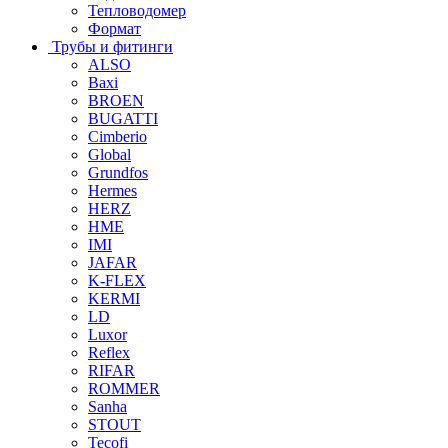
Тепловодомер
Формат
Трубы и фитинги
ALSO
Baxi
BROEN
BUGATTI
Cimberio
Global
Grundfos
Hermes
HERZ
HME
IMI
JAFAR
K-FLEX
KERMI
LD
Luxor
Reflex
RIFAR
ROMMER
Sanha
STOUT
Tecofi