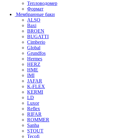
Тепловодомер
Формат
Мембранные баки
ALSO
Baxi
BROEN
BUGATTI
Cimberio
Global
Grundfos
Hermes
HERZ
HME
IMI
JAFAR
K-FLEX
KERMI
LD
Luxor
Reflex
RIFAR
ROMMER
Sanha
STOUT
Tecofi