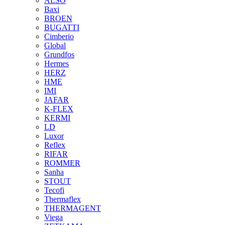
ALSO
Baxi
BROEN
BUGATTI
Cimberio
Global
Grundfos
Hermes
HERZ
HME
IMI
JAFAR
K-FLEX
KERMI
LD
Luxor
Reflex
RIFAR
ROMMER
Sanha
STOUT
Tecofi
Thermaflex
THERMAGENT
Viega