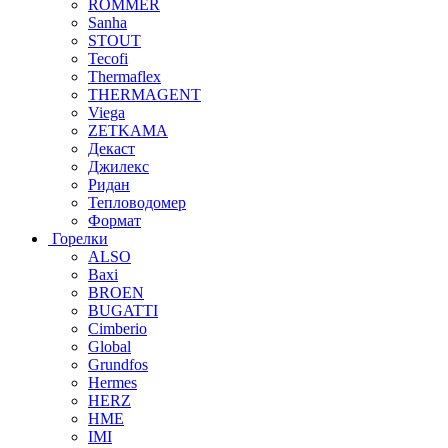
ROMMER
Sanha
STOUT
Tecofi
Thermaflex
THERMAGENT
Viega
ZETKAMA
Декаст
Джилекс
Ридан
Тепловодомер
Формат
Горелки
ALSO
Baxi
BROEN
BUGATTI
Cimberio
Global
Grundfos
Hermes
HERZ
HME
IMI