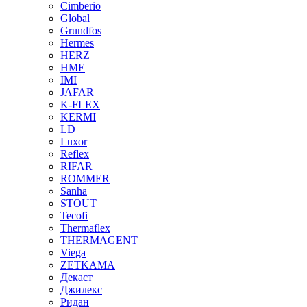
Cimberio
Global
Grundfos
Hermes
HERZ
HME
IMI
JAFAR
K-FLEX
KERMI
LD
Luxor
Reflex
RIFAR
ROMMER
Sanha
STOUT
Tecofi
Thermaflex
THERMAGENT
Viega
ZETKAMA
Декаст
Джилекс
Ридан