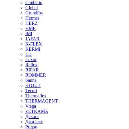
Cimberio
Global
Grundfos
Hermes
HERZ
HME
IMI
JAFAR
K-FLEX
KERMI
LD
Luxor
Reflex
RIFAR
ROMMER
Sanha
STOUT
Tecofi
Thermaflex
THERMAGENT
Viega
ZETKAMA
Декаст
Джилекс
Ридан