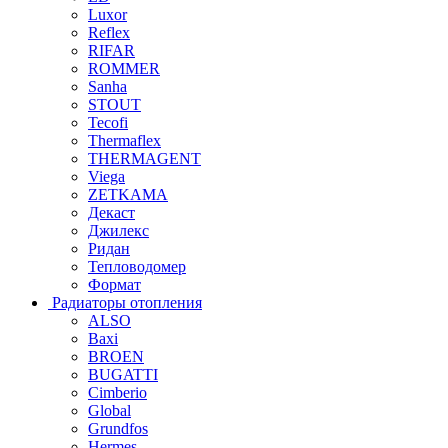
Luxor
Reflex
RIFAR
ROMMER
Sanha
STOUT
Tecofi
Thermaflex
THERMAGENT
Viega
ZETKAMA
Декаст
Джилекс
Ридан
Тепловодомер
Формат
Радиаторы отопления
ALSO
Baxi
BROEN
BUGATTI
Cimberio
Global
Grundfos
Hermes