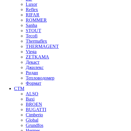
Luxor
Reflex
RIFAR
ROMMER
Sanha
STOUT
Tecofi
Thermaflex
THERMAGENT
Viega
ZETKAMA
Декаст
Джилекс
Ридан
Тепловодомер
Формат
СТМ
ALSO
Baxi
BROEN
BUGATTI
Cimberio
Global
Grundfos
Hermes