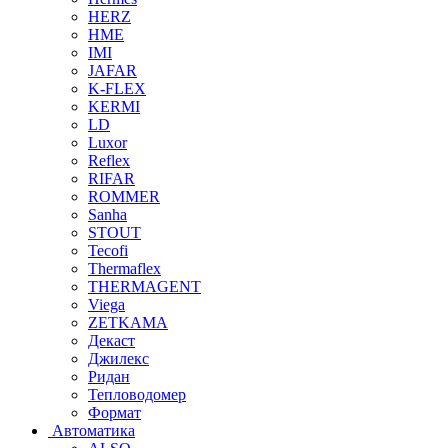
HERZ
HME
IMI
JAFAR
K-FLEX
KERMI
LD
Luxor
Reflex
RIFAR
ROMMER
Sanha
STOUT
Tecofi
Thermaflex
THERMAGENT
Viega
ZETKAMA
Декаст
Джилекс
Ридан
Тепловодомер
Формат
Автоматика