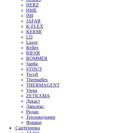
HERZ
HME
IMI
JAFAR
K-FLEX
KERMI
LD
Luxor
Reflex
RIFAR
ROMMER
Sanha
STOUT
Tecofi
Thermaflex
THERMAGENT
Viega
ZETKAMA
Декаст
Джилекс
Ридан
Тепловодомер
Формат
Сантехника