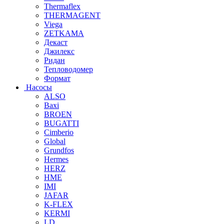
Thermaflex
THERMAGENT
Viega
ZETKAMA
Декаст
Джилекс
Ридан
Тепловодомер
Формат
Насосы
ALSO
Baxi
BROEN
BUGATTI
Cimberio
Global
Grundfos
Hermes
HERZ
HME
IMI
JAFAR
K-FLEX
KERMI
LD