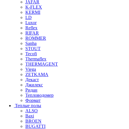
JAFAR
K-FLEX
KERMI
LD
Luxor
Reflex
RIFAR
ROMMER
Sanha
STOUT
Tecofi
Thermaflex
THERMAGENT
Viega
ZETKAMA
Декаст
Джилекс
Ридан
Тепловодомер
Формат
Теплые полы
ALSO
Baxi
BROEN
BUGATTI