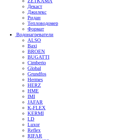
ZETKAMA
Декаст
Джилекс
Ридан
Тепловодомер
Формат
Водонагреватели
ALSO
Baxi
BROEN
BUGATTI
Cimberio
Global
Grundfos
Hermes
HERZ
HME
IMI
JAFAR
K-FLEX
KERMI
LD
Luxor
Reflex
RIFAR