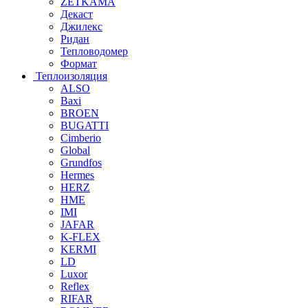
ZETKAMA
Декаст
Джилекс
Ридан
Тепловодомер
Формат
Теплоизоляция
ALSO
Baxi
BROEN
BUGATTI
Cimberio
Global
Grundfos
Hermes
HERZ
HME
IMI
JAFAR
K-FLEX
KERMI
LD
Luxor
Reflex
RIFAR