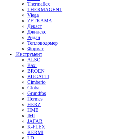
Thermaflex
THERMAGENT
Viega
ZETKAMA
Декаст
Джилекс
Ридан
Тепловодомер
Формат
Инструмент
ALSO
Baxi
BROEN
BUGATTI
Cimberio
Global
Grundfos
Hermes
HERZ
HME
IMI
JAFAR
K-FLEX
KERMI
LD