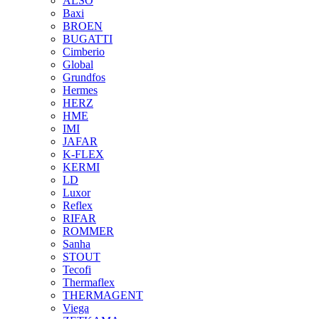
ALSO
Baxi
BROEN
BUGATTI
Cimberio
Global
Grundfos
Hermes
HERZ
HME
IMI
JAFAR
K-FLEX
KERMI
LD
Luxor
Reflex
RIFAR
ROMMER
Sanha
STOUT
Tecofi
Thermaflex
THERMAGENT
Viega