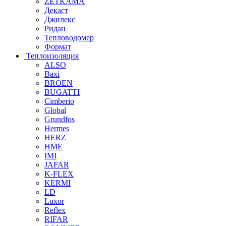
ZETKAMA
Декаст
Джилекс
Ридан
Тепловодомер
Формат
Теплоизоляция
ALSO
Baxi
BROEN
BUGATTI
Cimberio
Global
Grundfos
Hermes
HERZ
HME
IMI
JAFAR
K-FLEX
KERMI
LD
Luxor
Reflex
RIFAR