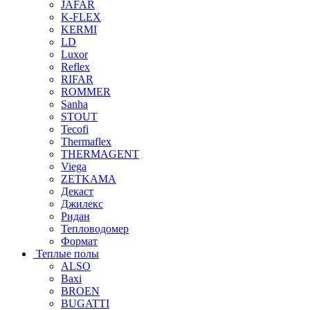
JAFAR
K-FLEX
KERMI
LD
Luxor
Reflex
RIFAR
ROMMER
Sanha
STOUT
Tecofi
Thermaflex
THERMAGENT
Viega
ZETKAMA
Декаст
Джилекс
Ридан
Тепловодомер
Формат
Теплые полы
ALSO
Baxi
BROEN
BUGATTI