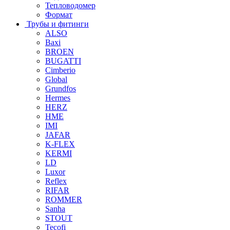
Тепловодомер
Формат
Трубы и фитинги
ALSO
Baxi
BROEN
BUGATTI
Cimberio
Global
Grundfos
Hermes
HERZ
HME
IMI
JAFAR
K-FLEX
KERMI
LD
Luxor
Reflex
RIFAR
ROMMER
Sanha
STOUT
Tecofi