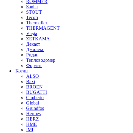
ROMMER
Sanha
STOUT
Tecofi
Thermaflex
THERMAGENT
Viega
ZETKAMA
Декаст
Джилекс
Ридан
Тепловодомер
Формат
Котлы
ALSO
Baxi
BROEN
BUGATTI
Cimberio
Global
Grundfos
Hermes
HERZ
HME
IMI