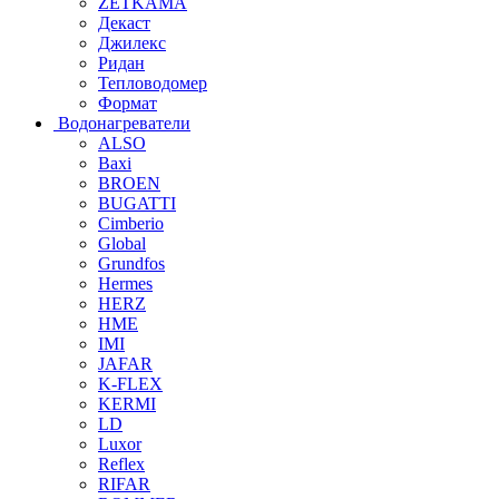
ZETKAMA
Декаст
Джилекс
Ридан
Тепловодомер
Формат
Водонагреватели
ALSO
Baxi
BROEN
BUGATTI
Cimberio
Global
Grundfos
Hermes
HERZ
HME
IMI
JAFAR
K-FLEX
KERMI
LD
Luxor
Reflex
RIFAR