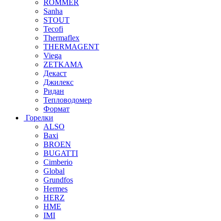
ROMMER
Sanha
STOUT
Tecofi
Thermaflex
THERMAGENT
Viega
ZETKAMA
Декаст
Джилекс
Ридан
Тепловодомер
Формат
Горелки
ALSO
Baxi
BROEN
BUGATTI
Cimberio
Global
Grundfos
Hermes
HERZ
HME
IMI