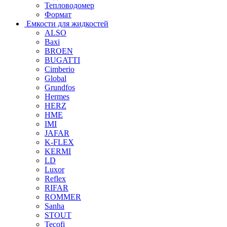
Тепловодомер
Формат
Емкости для жидкостей
ALSO
Baxi
BROEN
BUGATTI
Cimberio
Global
Grundfos
Hermes
HERZ
HME
IMI
JAFAR
K-FLEX
KERMI
LD
Luxor
Reflex
RIFAR
ROMMER
Sanha
STOUT
Tecofi