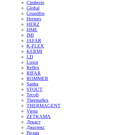
Cimberio
Global
Grundfos
Hermes
HERZ
HME
IMI
JAFAR
K-FLEX
KERMI
LD
Luxor
Reflex
RIFAR
ROMMER
Sanha
STOUT
Tecofi
Thermaflex
THERMAGENT
Viega
ZETKAMA
Декаст
Джилекс
Ридан