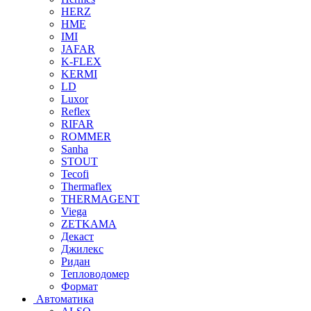
HERZ
HME
IMI
JAFAR
K-FLEX
KERMI
LD
Luxor
Reflex
RIFAR
ROMMER
Sanha
STOUT
Tecofi
Thermaflex
THERMAGENT
Viega
ZETKAMA
Декаст
Джилекс
Ридан
Тепловодомер
Формат
Автоматика