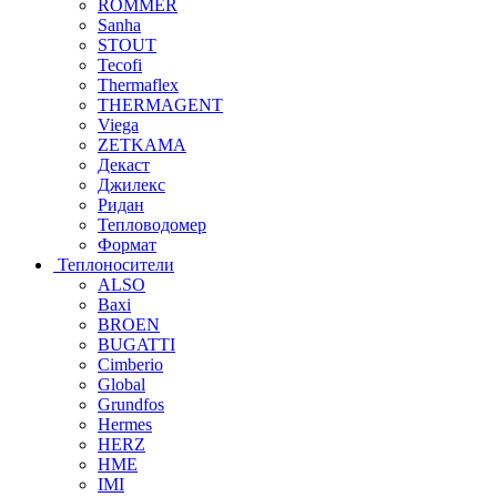
ROMMER
Sanha
STOUT
Tecofi
Thermaflex
THERMAGENT
Viega
ZETKAMA
Декаст
Джилекс
Ридан
Тепловодомер
Формат
Теплоносители
ALSO
Baxi
BROEN
BUGATTI
Cimberio
Global
Grundfos
Hermes
HERZ
HME
IMI