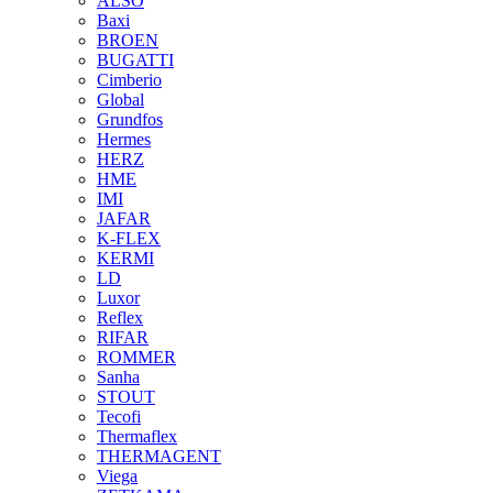
ALSO
Baxi
BROEN
BUGATTI
Cimberio
Global
Grundfos
Hermes
HERZ
HME
IMI
JAFAR
K-FLEX
KERMI
LD
Luxor
Reflex
RIFAR
ROMMER
Sanha
STOUT
Tecofi
Thermaflex
THERMAGENT
Viega