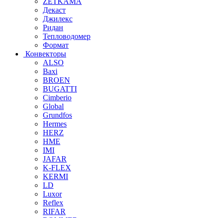
ZETKAMA
Декаст
Джилекс
Ридан
Тепловодомер
Формат
Конвекторы
ALSO
Baxi
BROEN
BUGATTI
Cimberio
Global
Grundfos
Hermes
HERZ
HME
IMI
JAFAR
K-FLEX
KERMI
LD
Luxor
Reflex
RIFAR