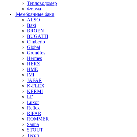
Тепловодомер
Формат
Мембранные баки
ALSO
Baxi
BROEN
BUGATTI
Cimberio
Global
Grundfos
Hermes
HERZ
HME
IMI
JAFAR
K-FLEX
KERMI
LD
Luxor
Reflex
RIFAR
ROMMER
Sanha
STOUT
Tecofi