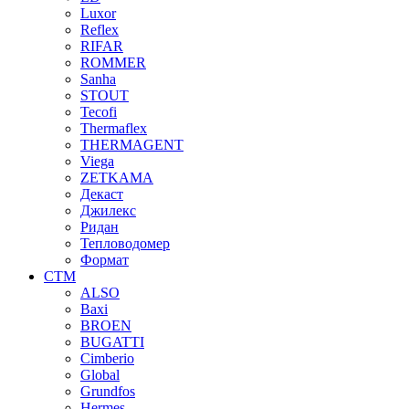
Luxor
Reflex
RIFAR
ROMMER
Sanha
STOUT
Tecofi
Thermaflex
THERMAGENT
Viega
ZETKAMA
Декаст
Джилекс
Ридан
Тепловодомер
Формат
СТМ
ALSO
Baxi
BROEN
BUGATTI
Cimberio
Global
Grundfos
Hermes