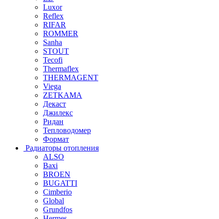
Luxor
Reflex
RIFAR
ROMMER
Sanha
STOUT
Tecofi
Thermaflex
THERMAGENT
Viega
ZETKAMA
Декаст
Джилекс
Ридан
Тепловодомер
Формат
Радиаторы отопления
ALSO
Baxi
BROEN
BUGATTI
Cimberio
Global
Grundfos
Hermes