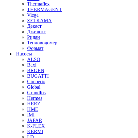
Thermaflex
THERMAGENT
Viega
ZETKAMA
Декаст
Джилекс
Ридан
Тепловодомер
Формат
Насосы
ALSO
Baxi
BROEN
BUGATTI
Cimberio
Global
Grundfos
Hermes
HERZ
HME
IMI
JAFAR
K-FLEX
KERMI
LD