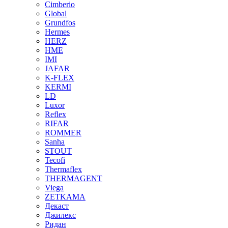
Cimberio
Global
Grundfos
Hermes
HERZ
HME
IMI
JAFAR
K-FLEX
KERMI
LD
Luxor
Reflex
RIFAR
ROMMER
Sanha
STOUT
Tecofi
Thermaflex
THERMAGENT
Viega
ZETKAMA
Декаст
Джилекс
Ридан