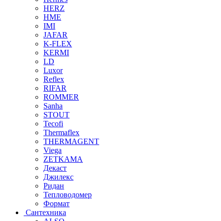
HERZ
HME
IMI
JAFAR
K-FLEX
KERMI
LD
Luxor
Reflex
RIFAR
ROMMER
Sanha
STOUT
Tecofi
Thermaflex
THERMAGENT
Viega
ZETKAMA
Декаст
Джилекс
Ридан
Тепловодомер
Формат
Сантехника