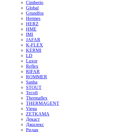
Cimberio
Global
Grundfos
Hermes
HERZ
HME
IMI
JAFAR
K-FLEX
KERMI
LD
Luxor
Reflex
RIFAR
ROMMER
Sanha
STOUT
Tecofi
Thermaflex
THERMAGENT
Viega
ZETKAMA
Декаст
Джилекс
Ридан