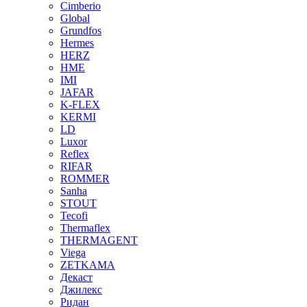
Cimberio
Global
Grundfos
Hermes
HERZ
HME
IMI
JAFAR
K-FLEX
KERMI
LD
Luxor
Reflex
RIFAR
ROMMER
Sanha
STOUT
Tecofi
Thermaflex
THERMAGENT
Viega
ZETKAMA
Декаст
Джилекс
Ридан