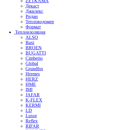
ZETKAMA
Декаст
Джилекс
Ридан
Тепловодомер
Формат
Теплоизоляция
ALSO
Baxi
BROEN
BUGATTI
Cimberio
Global
Grundfos
Hermes
HERZ
HME
IMI
JAFAR
K-FLEX
KERMI
LD
Luxor
Reflex
RIFAR