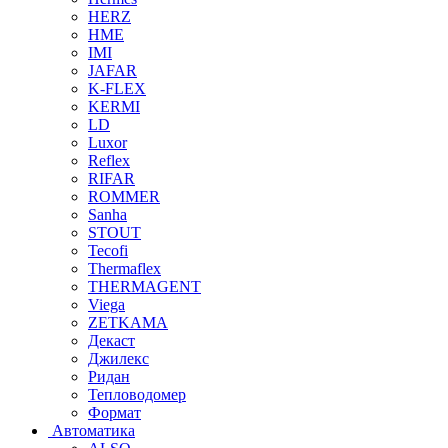
HERZ
HME
IMI
JAFAR
K-FLEX
KERMI
LD
Luxor
Reflex
RIFAR
ROMMER
Sanha
STOUT
Tecofi
Thermaflex
THERMAGENT
Viega
ZETKAMA
Декаст
Джилекс
Ридан
Тепловодомер
Формат
Автоматика