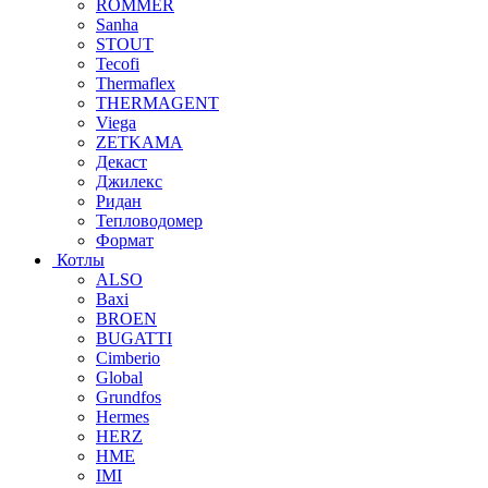
ROMMER
Sanha
STOUT
Tecofi
Thermaflex
THERMAGENT
Viega
ZETKAMA
Декаст
Джилекс
Ридан
Тепловодомер
Формат
Котлы
ALSO
Baxi
BROEN
BUGATTI
Cimberio
Global
Grundfos
Hermes
HERZ
HME
IMI