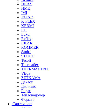
HERZ
HME
IMI
JAFAR
K-FLEX
KERMI
LD
Luxor
Reflex
RIFAR
ROMMER
Sanha
STOUT
Tecofi
Thermaflex
THERMAGENT
Viega
ZETKAMA
Декаст
Джилекс
Ридан
Тепловодомер
Формат
Сантехника