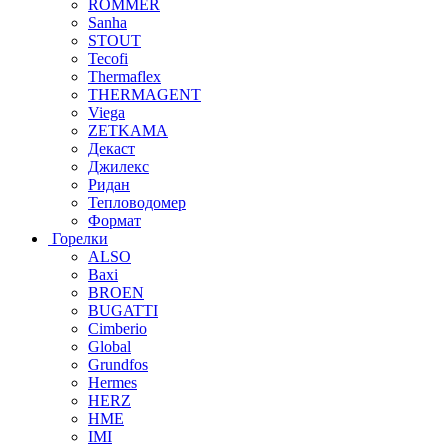
ROMMER
Sanha
STOUT
Tecofi
Thermaflex
THERMAGENT
Viega
ZETKAMA
Декаст
Джилекс
Ридан
Тепловодомер
Формат
Горелки
ALSO
Baxi
BROEN
BUGATTI
Cimberio
Global
Grundfos
Hermes
HERZ
HME
IMI