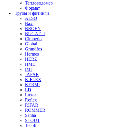
Тепловодомер
Формат
Трубы и фитинги
ALSO
Baxi
BROEN
BUGATTI
Cimberio
Global
Grundfos
Hermes
HERZ
HME
IMI
JAFAR
K-FLEX
KERMI
LD
Luxor
Reflex
RIFAR
ROMMER
Sanha
STOUT
Tecofi