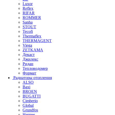
Luxor
Reflex
RIFAR
ROMMER
Sanha
STOUT
Tecofi
Thermaflex
THERMAGENT
Viega
ZETKAMA
Декаст
Джилекс
Ридан
Тепловодомер
Формат
Радиаторы отопления
ALSO
Baxi
BROEN
BUGATTI
Cimberio
Global
Grundfos
Hermes