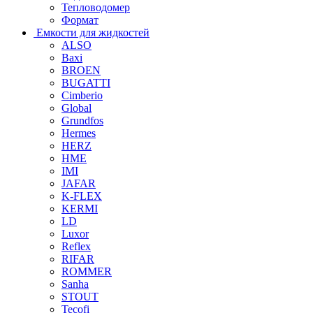
Тепловодомер
Формат
Емкости для жидкостей
ALSO
Baxi
BROEN
BUGATTI
Cimberio
Global
Grundfos
Hermes
HERZ
HME
IMI
JAFAR
K-FLEX
KERMI
LD
Luxor
Reflex
RIFAR
ROMMER
Sanha
STOUT
Tecofi