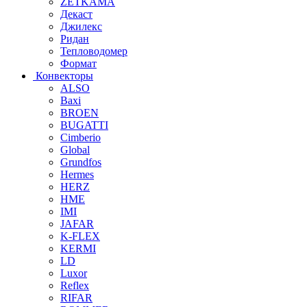
ZETKAMA
Декаст
Джилекс
Ридан
Тепловодомер
Формат
Конвекторы
ALSO
Baxi
BROEN
BUGATTI
Cimberio
Global
Grundfos
Hermes
HERZ
HME
IMI
JAFAR
K-FLEX
KERMI
LD
Luxor
Reflex
RIFAR