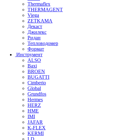
Thermaflex
THERMAGENT
Viega
ZETKAMA
Декаст
Джилекс
Ридан
Тепловодомер
Формат
Инструмент
ALSO
Baxi
BROEN
BUGATTI
Cimberio
Global
Grundfos
Hermes
HERZ
HME
IMI
JAFAR
K-FLEX
KERMI
LD