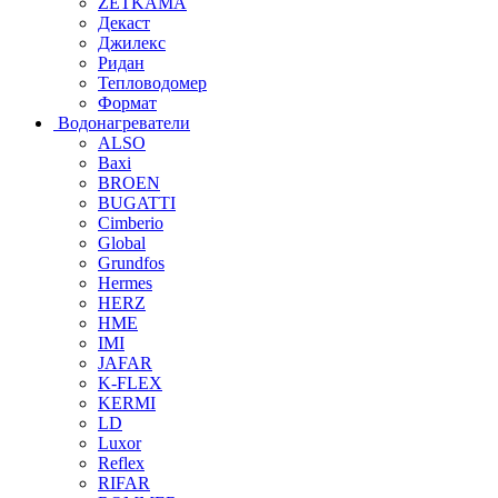
ZETKAMA
Декаст
Джилекс
Ридан
Тепловодомер
Формат
Водонагреватели
ALSO
Baxi
BROEN
BUGATTI
Cimberio
Global
Grundfos
Hermes
HERZ
HME
IMI
JAFAR
K-FLEX
KERMI
LD
Luxor
Reflex
RIFAR