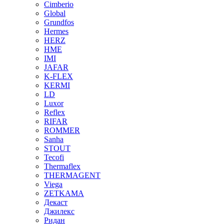
Cimberio
Global
Grundfos
Hermes
HERZ
HME
IMI
JAFAR
K-FLEX
KERMI
LD
Luxor
Reflex
RIFAR
ROMMER
Sanha
STOUT
Tecofi
Thermaflex
THERMAGENT
Viega
ZETKAMA
Декаст
Джилекс
Ридан