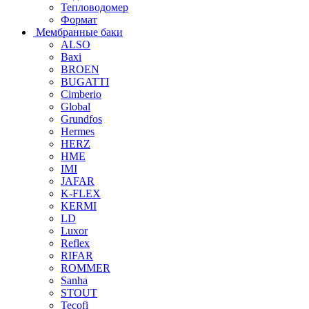
Тепловодомер
Формат
Мембранные баки
ALSO
Baxi
BROEN
BUGATTI
Cimberio
Global
Grundfos
Hermes
HERZ
HME
IMI
JAFAR
K-FLEX
KERMI
LD
Luxor
Reflex
RIFAR
ROMMER
Sanha
STOUT
Tecofi