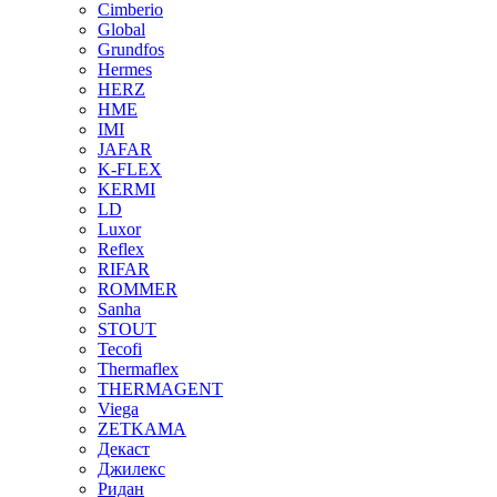
Cimberio
Global
Grundfos
Hermes
HERZ
HME
IMI
JAFAR
K-FLEX
KERMI
LD
Luxor
Reflex
RIFAR
ROMMER
Sanha
STOUT
Tecofi
Thermaflex
THERMAGENT
Viega
ZETKAMA
Декаст
Джилекс
Ридан