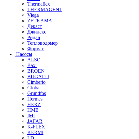
Thermaflex
THERMAGENT
Viega
ZETKAMA
Декаст
Джилекс
Ридан
Тепловодомер
Формат
Насосы
ALSO
Baxi
BROEN
BUGATTI
Cimberio
Global
Grundfos
Hermes
HERZ
HME
IMI
JAFAR
K-FLEX
KERMI
LD