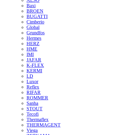
ALSO
Baxi
BROEN
BUGATTI
Cimberio
Global
Grundfos
Hermes
HERZ
HME
IMI
JAFAR
K-FLEX
KERMI
LD
Luxor
Reflex
RIFAR
ROMMER
Sanha
STOUT
Tecofi
Thermaflex
THERMAGENT
Viega