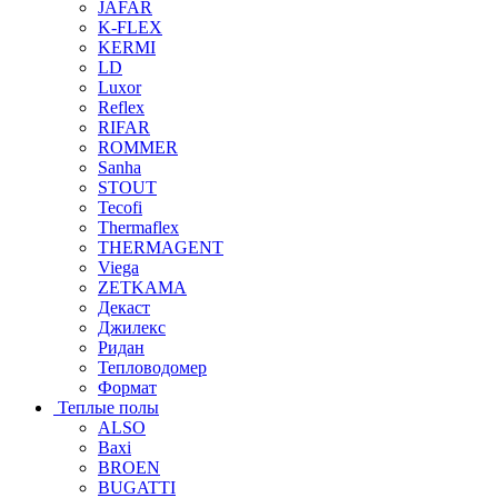
JAFAR
K-FLEX
KERMI
LD
Luxor
Reflex
RIFAR
ROMMER
Sanha
STOUT
Tecofi
Thermaflex
THERMAGENT
Viega
ZETKAMA
Декаст
Джилекс
Ридан
Тепловодомер
Формат
Теплые полы
ALSO
Baxi
BROEN
BUGATTI