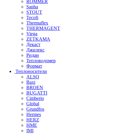
ROMMER
Sanha
STOUT
Tecofi
Thermaflex
THERMAGENT
Viega
ZETKAMA
Декаст
Джилекс
Ридан
Тепловодомер
Формат
Теплоносители
ALSO
Baxi
BROEN
BUGATTI
Cimberio
Global
Grundfos
Hermes
HERZ
HME
IMI