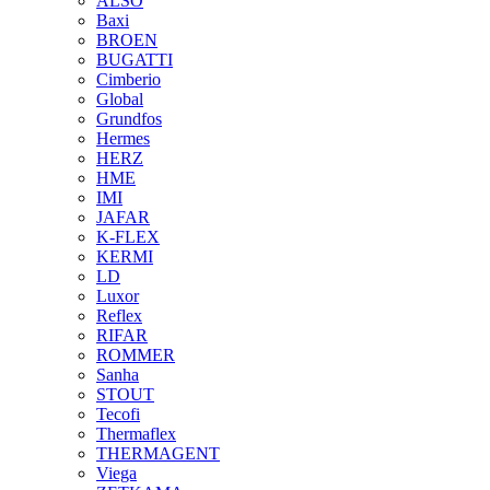
ALSO
Baxi
BROEN
BUGATTI
Cimberio
Global
Grundfos
Hermes
HERZ
HME
IMI
JAFAR
K-FLEX
KERMI
LD
Luxor
Reflex
RIFAR
ROMMER
Sanha
STOUT
Tecofi
Thermaflex
THERMAGENT
Viega