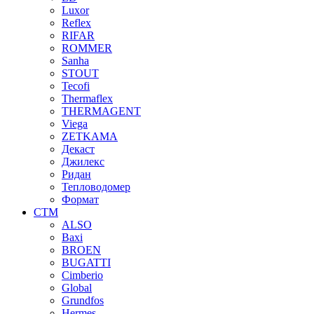
Luxor
Reflex
RIFAR
ROMMER
Sanha
STOUT
Tecofi
Thermaflex
THERMAGENT
Viega
ZETKAMA
Декаст
Джилекс
Ридан
Тепловодомер
Формат
СТМ
ALSO
Baxi
BROEN
BUGATTI
Cimberio
Global
Grundfos
Hermes