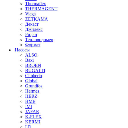
Thermaflex
THERMAGENT
Viega
ZETKAMA
Декаст
Джилекс
Ридан
Тепловодомер
Формат
Насосы
ALSO
Baxi
BROEN
BUGATTI
Cimberio
Global
Grundfos
Hermes
HERZ
HME
IMI
JAFAR
K-FLEX
KERMI
LD