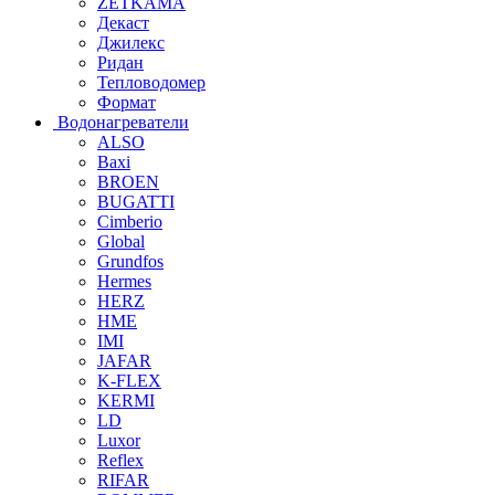
ZETKAMA
Декаст
Джилекс
Ридан
Тепловодомер
Формат
Водонагреватели
ALSO
Baxi
BROEN
BUGATTI
Cimberio
Global
Grundfos
Hermes
HERZ
HME
IMI
JAFAR
K-FLEX
KERMI
LD
Luxor
Reflex
RIFAR