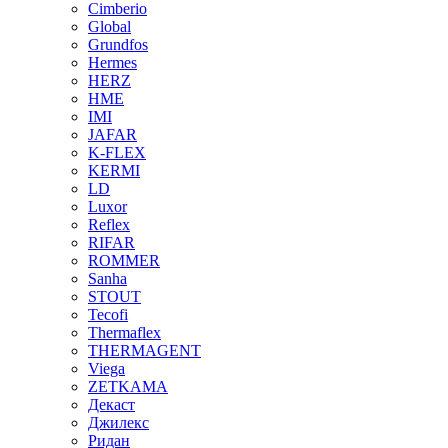
Cimberio
Global
Grundfos
Hermes
HERZ
HME
IMI
JAFAR
K-FLEX
KERMI
LD
Luxor
Reflex
RIFAR
ROMMER
Sanha
STOUT
Tecofi
Thermaflex
THERMAGENT
Viega
ZETKAMA
Декаст
Джилекс
Ридан