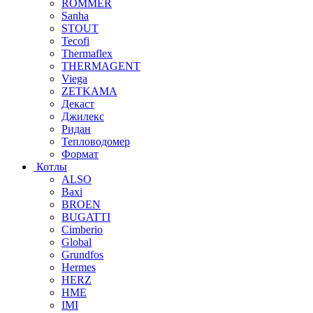
ROMMER
Sanha
STOUT
Tecofi
Thermaflex
THERMAGENT
Viega
ZETKAMA
Декаст
Джилекс
Ридан
Тепловодомер
Формат
Котлы
ALSO
Baxi
BROEN
BUGATTI
Cimberio
Global
Grundfos
Hermes
HERZ
HME
IMI