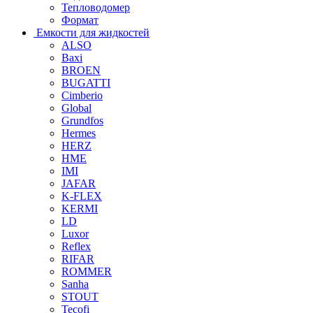
Тепловодомер
Формат
Емкости для жидкостей
ALSO
Baxi
BROEN
BUGATTI
Cimberio
Global
Grundfos
Hermes
HERZ
HME
IMI
JAFAR
K-FLEX
KERMI
LD
Luxor
Reflex
RIFAR
ROMMER
Sanha
STOUT
Tecofi