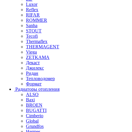
Luxor
Reflex
RIFAR
ROMMER
Sanha
STOUT
Tecofi
Thermaflex
THERMAGENT
Viega
ZETKAMA
Декаст
Джилекс
Ридан
Тепловодомер
Формат
Радиаторы отопления
ALSO
Baxi
BROEN
BUGATTI
Cimberio
Global
Grundfos
Hermes