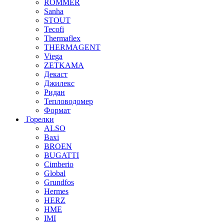
ROMMER
Sanha
STOUT
Tecofi
Thermaflex
THERMAGENT
Viega
ZETKAMA
Декаст
Джилекс
Ридан
Тепловодомер
Формат
Горелки
ALSO
Baxi
BROEN
BUGATTI
Cimberio
Global
Grundfos
Hermes
HERZ
HME
IMI