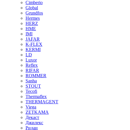
Cimberio
Global
Grundfos
Hermes
HERZ
HME
IMI
JAFAR
K-FLEX
KERMI
LD
Luxor
Reflex
RIFAR
ROMMER
Sanha
STOUT
Tecofi
Thermaflex
THERMAGENT
Viega
ZETKAMA
Декаст
Джилекс
Ридан