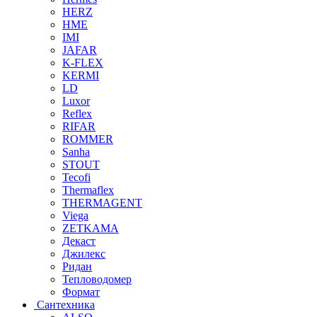
HERZ
HME
IMI
JAFAR
K-FLEX
KERMI
LD
Luxor
Reflex
RIFAR
ROMMER
Sanha
STOUT
Tecofi
Thermaflex
THERMAGENT
Viega
ZETKAMA
Декаст
Джилекс
Ридан
Тепловодомер
Формат
Сантехника