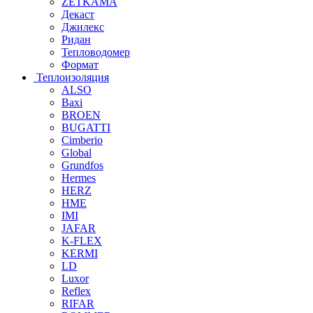
ZETKAMA
Декаст
Джилекс
Ридан
Тепловодомер
Формат
Теплоизоляция
ALSO
Baxi
BROEN
BUGATTI
Cimberio
Global
Grundfos
Hermes
HERZ
HME
IMI
JAFAR
K-FLEX
KERMI
LD
Luxor
Reflex
RIFAR