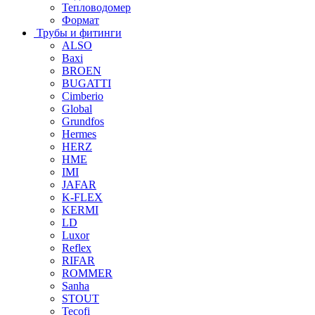
Тепловодомер
Формат
Трубы и фитинги
ALSO
Baxi
BROEN
BUGATTI
Cimberio
Global
Grundfos
Hermes
HERZ
HME
IMI
JAFAR
K-FLEX
KERMI
LD
Luxor
Reflex
RIFAR
ROMMER
Sanha
STOUT
Tecofi