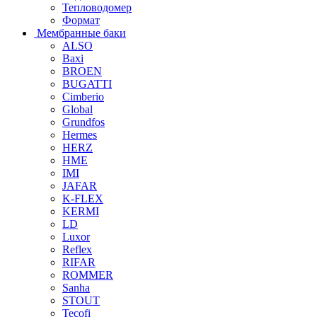
Тепловодомер
Формат
Мембранные баки
ALSO
Baxi
BROEN
BUGATTI
Cimberio
Global
Grundfos
Hermes
HERZ
HME
IMI
JAFAR
K-FLEX
KERMI
LD
Luxor
Reflex
RIFAR
ROMMER
Sanha
STOUT
Tecofi