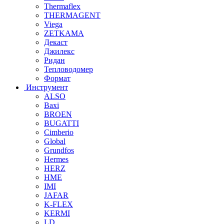
Thermaflex
THERMAGENT
Viega
ZETKAMA
Декаст
Джилекс
Ридан
Тепловодомер
Формат
Инструмент
ALSO
Baxi
BROEN
BUGATTI
Cimberio
Global
Grundfos
Hermes
HERZ
HME
IMI
JAFAR
K-FLEX
KERMI
LD