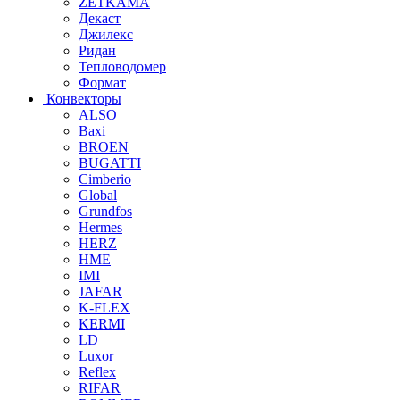
ZETKAMA
Декаст
Джилекс
Ридан
Тепловодомер
Формат
Конвекторы
ALSO
Baxi
BROEN
BUGATTI
Cimberio
Global
Grundfos
Hermes
HERZ
HME
IMI
JAFAR
K-FLEX
KERMI
LD
Luxor
Reflex
RIFAR