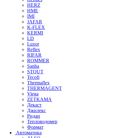
HERZ
HME
IMI
JAFAR
K-FLEX
KERMI
LD
Luxor
Reflex
RIFAR
ROMMER
Sanha
STOUT
Tecofi
Thermaflex
THERMAGENT
Viega
ZETKAMA
Декаст
Джилекс
Ридан
Тепловодомер
Формат
Автоматика