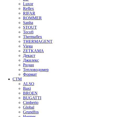
Luxor
Reflex
RIFAR
ROMMER
Sanha
STOUT
Tecofi
Thermaflex
THERMAGENT
Viega
ZETKAMA
Декаст
Джилекс
Ридан
Тепловодомер
Формат
СТМ
ALSO
Baxi
BROEN
BUGATTI
Cimberio
Global
Grundfos
Hermes