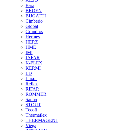
ALSO
Baxi
BROEN
BUGATTI
Cimberio
Global
Grundfos
Hermes
HERZ
HME
IMI
JAFAR
K-FLEX
KERMI
LD
Luxor
Reflex
RIFAR
ROMMER
Sanha
STOUT
Tecofi
Thermaflex
THERMAGENT
Viega