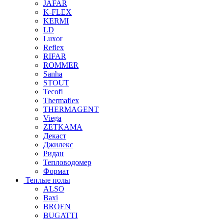
JAFAR
K-FLEX
KERMI
LD
Luxor
Reflex
RIFAR
ROMMER
Sanha
STOUT
Tecofi
Thermaflex
THERMAGENT
Viega
ZETKAMA
Декаст
Джилекс
Ридан
Тепловодомер
Формат
Теплые полы
ALSO
Baxi
BROEN
BUGATTI