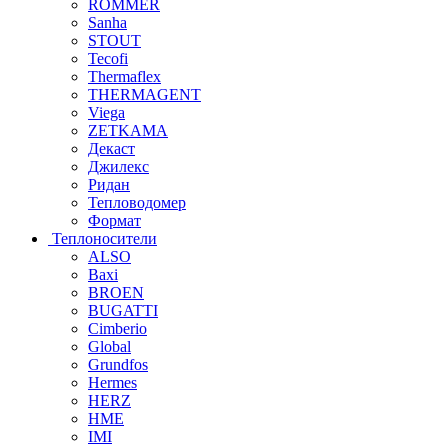
ROMMER
Sanha
STOUT
Tecofi
Thermaflex
THERMAGENT
Viega
ZETKAMA
Декаст
Джилекс
Ридан
Тепловодомер
Формат
Теплоносители
ALSO
Baxi
BROEN
BUGATTI
Cimberio
Global
Grundfos
Hermes
HERZ
HME
IMI