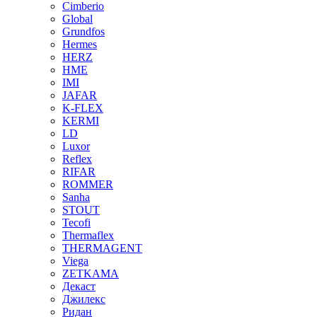
Cimberio
Global
Grundfos
Hermes
HERZ
HME
IMI
JAFAR
K-FLEX
KERMI
LD
Luxor
Reflex
RIFAR
ROMMER
Sanha
STOUT
Tecofi
Thermaflex
THERMAGENT
Viega
ZETKAMA
Декаст
Джилекс
Ридан