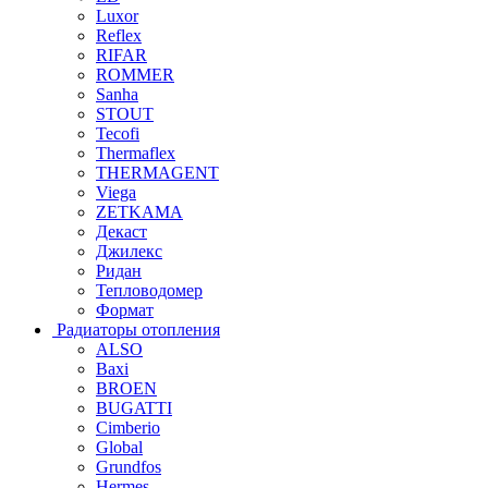
Luxor
Reflex
RIFAR
ROMMER
Sanha
STOUT
Tecofi
Thermaflex
THERMAGENT
Viega
ZETKAMA
Декаст
Джилекс
Ридан
Тепловодомер
Формат
Радиаторы отопления
ALSO
Baxi
BROEN
BUGATTI
Cimberio
Global
Grundfos
Hermes