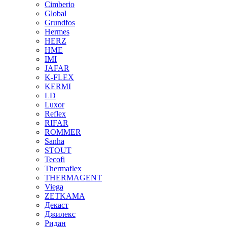
Cimberio
Global
Grundfos
Hermes
HERZ
HME
IMI
JAFAR
K-FLEX
KERMI
LD
Luxor
Reflex
RIFAR
ROMMER
Sanha
STOUT
Tecofi
Thermaflex
THERMAGENT
Viega
ZETKAMA
Декаст
Джилекс
Ридан