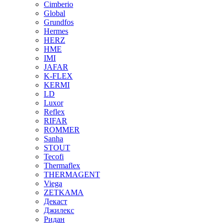
Cimberio
Global
Grundfos
Hermes
HERZ
HME
IMI
JAFAR
K-FLEX
KERMI
LD
Luxor
Reflex
RIFAR
ROMMER
Sanha
STOUT
Tecofi
Thermaflex
THERMAGENT
Viega
ZETKAMA
Декаст
Джилекс
Ридан