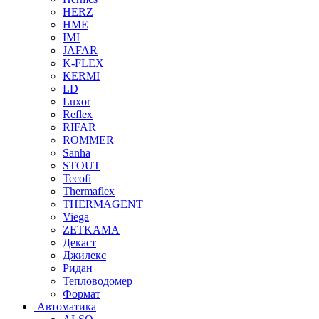
HERZ
HME
IMI
JAFAR
K-FLEX
KERMI
LD
Luxor
Reflex
RIFAR
ROMMER
Sanha
STOUT
Tecofi
Thermaflex
THERMAGENT
Viega
ZETKAMA
Декаст
Джилекс
Ридан
Тепловодомер
Формат
Автоматика