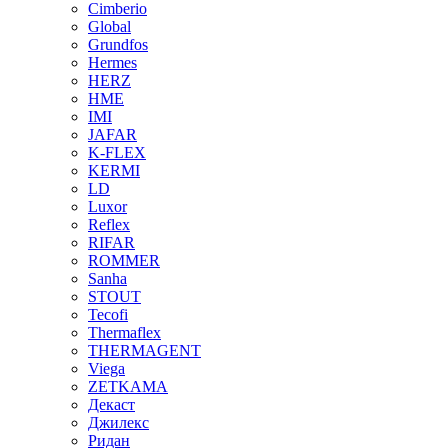
Cimberio
Global
Grundfos
Hermes
HERZ
HME
IMI
JAFAR
K-FLEX
KERMI
LD
Luxor
Reflex
RIFAR
ROMMER
Sanha
STOUT
Tecofi
Thermaflex
THERMAGENT
Viega
ZETKAMA
Декаст
Джилекс
Ридан