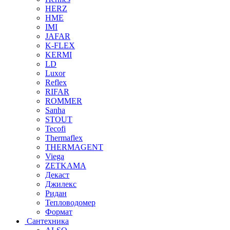
HERZ
HME
IMI
JAFAR
K-FLEX
KERMI
LD
Luxor
Reflex
RIFAR
ROMMER
Sanha
STOUT
Tecofi
Thermaflex
THERMAGENT
Viega
ZETKAMA
Декаст
Джилекс
Ридан
Тепловодомер
Формат
Сантехника