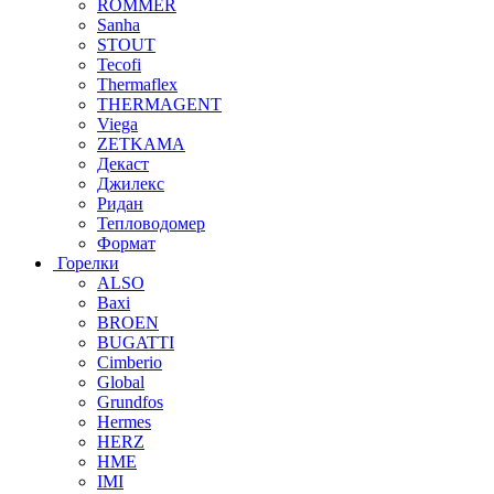
ROMMER
Sanha
STOUT
Tecofi
Thermaflex
THERMAGENT
Viega
ZETKAMA
Декаст
Джилекс
Ридан
Тепловодомер
Формат
Горелки
ALSO
Baxi
BROEN
BUGATTI
Cimberio
Global
Grundfos
Hermes
HERZ
HME
IMI