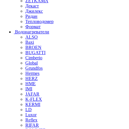
ZETKAMA
Декаст
Джилекс
Ридан
Тепловодомер
Формат
Водонагреватели
ALSO
Baxi
BROEN
BUGATTI
Cimberio
Global
Grundfos
Hermes
HERZ
HME
IMI
JAFAR
K-FLEX
KERMI
LD
Luxor
Reflex
RIFAR