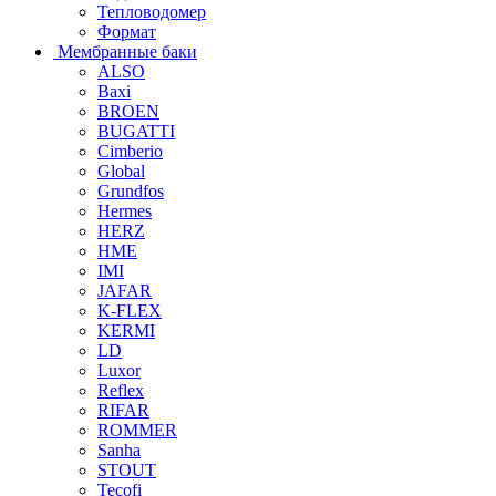
Тепловодомер
Формат
Мембранные баки
ALSO
Baxi
BROEN
BUGATTI
Cimberio
Global
Grundfos
Hermes
HERZ
HME
IMI
JAFAR
K-FLEX
KERMI
LD
Luxor
Reflex
RIFAR
ROMMER
Sanha
STOUT
Tecofi