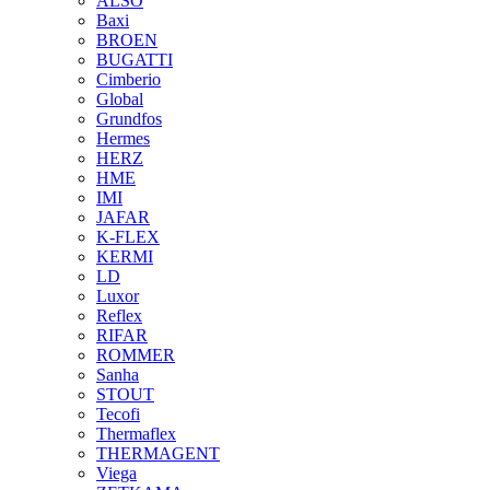
ALSO
Baxi
BROEN
BUGATTI
Cimberio
Global
Grundfos
Hermes
HERZ
HME
IMI
JAFAR
K-FLEX
KERMI
LD
Luxor
Reflex
RIFAR
ROMMER
Sanha
STOUT
Tecofi
Thermaflex
THERMAGENT
Viega