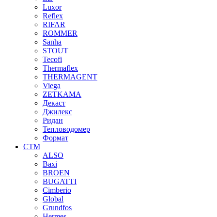
Luxor
Reflex
RIFAR
ROMMER
Sanha
STOUT
Tecofi
Thermaflex
THERMAGENT
Viega
ZETKAMA
Декаст
Джилекс
Ридан
Тепловодомер
Формат
СТМ
ALSO
Baxi
BROEN
BUGATTI
Cimberio
Global
Grundfos
Hermes