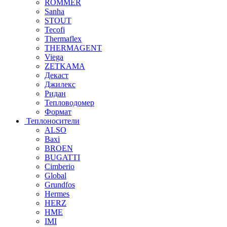
ROMMER
Sanha
STOUT
Tecofi
Thermaflex
THERMAGENT
Viega
ZETKAMA
Декаст
Джилекс
Ридан
Тепловодомер
Формат
Теплоносители
ALSO
Baxi
BROEN
BUGATTI
Cimberio
Global
Grundfos
Hermes
HERZ
HME
IMI