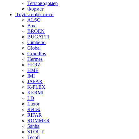
Тепловодомер
Формат
Трубы и фитинги
ALSO
Baxi
BROEN
BUGATTI
Cimberio
Global
Grundfos
Hermes
HERZ
HME
IMI
JAFAR
K-FLEX
KERMI
LD
Luxor
Reflex
RIFAR
ROMMER
Sanha
STOUT
Tecofi