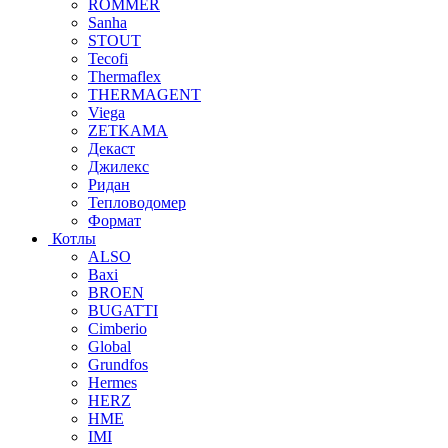
ROMMER
Sanha
STOUT
Tecofi
Thermaflex
THERMAGENT
Viega
ZETKAMA
Декаст
Джилекс
Ридан
Тепловодомер
Формат
Котлы
ALSO
Baxi
BROEN
BUGATTI
Cimberio
Global
Grundfos
Hermes
HERZ
HME
IMI