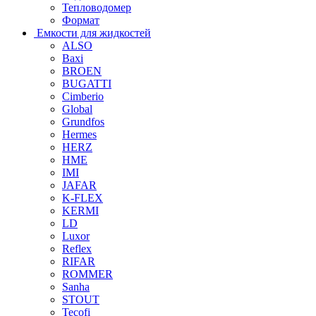
Тепловодомер
Формат
Емкости для жидкостей
ALSO
Baxi
BROEN
BUGATTI
Cimberio
Global
Grundfos
Hermes
HERZ
HME
IMI
JAFAR
K-FLEX
KERMI
LD
Luxor
Reflex
RIFAR
ROMMER
Sanha
STOUT
Tecofi