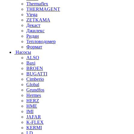
Thermaflex
THERMAGENT
Viega
ZETKAMA
Декаст
Джилекс
Ридан
Тепловодомер
Формат
Насосы
ALSO
Baxi
BROEN
BUGATTI
Cimberio
Global
Grundfos
Hermes
HERZ
HME
IMI
JAFAR
K-FLEX
KERMI
LD