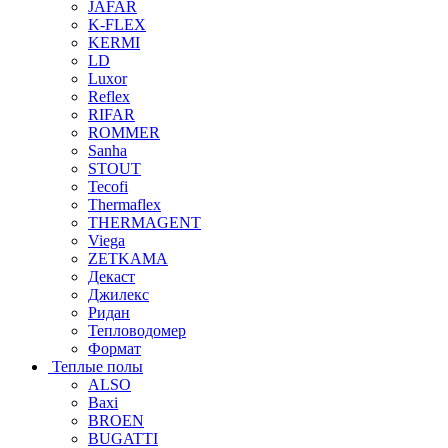
JAFAR
K-FLEX
KERMI
LD
Luxor
Reflex
RIFAR
ROMMER
Sanha
STOUT
Tecofi
Thermaflex
THERMAGENT
Viega
ZETKAMA
Декаст
Джилекс
Ридан
Тепловодомер
Формат
Теплые полы
ALSO
Baxi
BROEN
BUGATTI