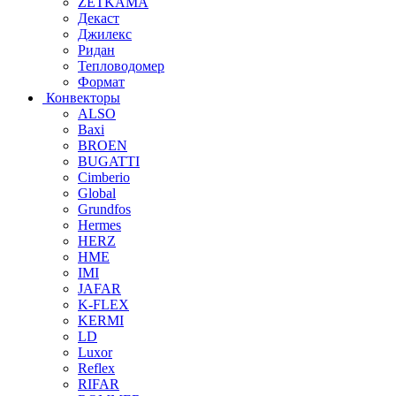
ZETKAMA
Декаст
Джилекс
Ридан
Тепловодомер
Формат
Конвекторы
ALSO
Baxi
BROEN
BUGATTI
Cimberio
Global
Grundfos
Hermes
HERZ
HME
IMI
JAFAR
K-FLEX
KERMI
LD
Luxor
Reflex
RIFAR