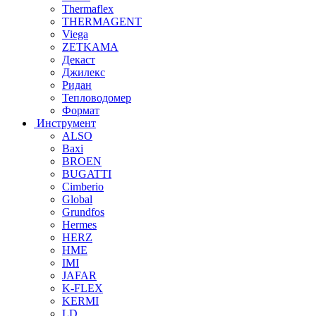
Thermaflex
THERMAGENT
Viega
ZETKAMA
Декаст
Джилекс
Ридан
Тепловодомер
Формат
Инструмент
ALSO
Baxi
BROEN
BUGATTI
Cimberio
Global
Grundfos
Hermes
HERZ
HME
IMI
JAFAR
K-FLEX
KERMI
LD