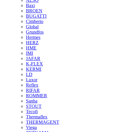
ALSO
Baxi
BROEN
BUGATTI
Cimberio
Global
Grundfos
Hermes
HERZ
HME
IMI
JAFAR
K-FLEX
KERMI
LD
Luxor
Reflex
RIFAR
ROMMER
Sanha
STOUT
Tecofi
Thermaflex
THERMAGENT
Viega