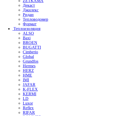
ZETKAMA
Декаст
Джилекс
Ридан
Тепловодомер
Формат
Теплоизоляция
ALSO
Baxi
BROEN
BUGATTI
Cimberio
Global
Grundfos
Hermes
HERZ
HME
IMI
JAFAR
K-FLEX
KERMI
LD
Luxor
Reflex
RIFAR