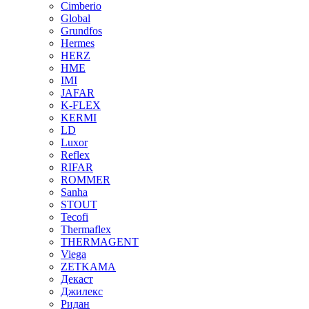
Cimberio
Global
Grundfos
Hermes
HERZ
HME
IMI
JAFAR
K-FLEX
KERMI
LD
Luxor
Reflex
RIFAR
ROMMER
Sanha
STOUT
Tecofi
Thermaflex
THERMAGENT
Viega
ZETKAMA
Декаст
Джилекс
Ридан