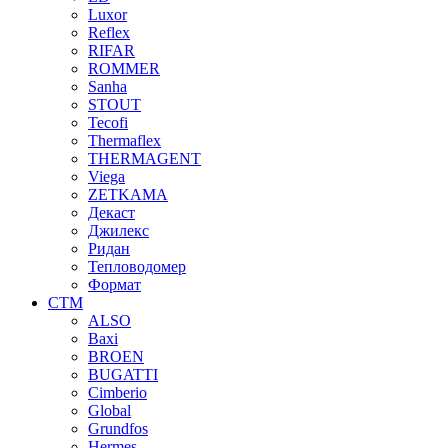
Luxor
Reflex
RIFAR
ROMMER
Sanha
STOUT
Tecofi
Thermaflex
THERMAGENT
Viega
ZETKAMA
Декаст
Джилекс
Ридан
Тепловодомер
Формат
СТМ
ALSO
Baxi
BROEN
BUGATTI
Cimberio
Global
Grundfos
Hermes