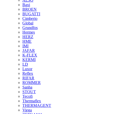
ALSO
Baxi
BROEN
BUGATTI
Cimberio
Global
Grundfos
Hermes
HERZ
HME
IMI
JAFAR
K-FLEX
KERMI
LD
Luxor
Reflex
RIFAR
ROMMER
Sanha
STOUT
Tecofi
Thermaflex
THERMAGENT
Viega