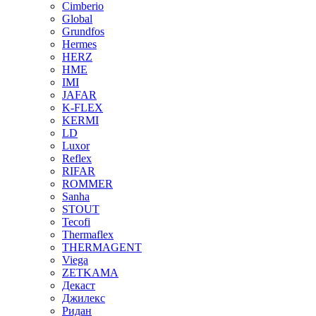
Cimberio
Global
Grundfos
Hermes
HERZ
HME
IMI
JAFAR
K-FLEX
KERMI
LD
Luxor
Reflex
RIFAR
ROMMER
Sanha
STOUT
Tecofi
Thermaflex
THERMAGENT
Viega
ZETKAMA
Декаст
Джилекс
Ридан