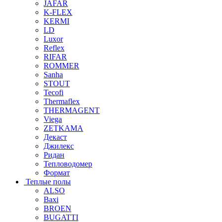
JAFAR
K-FLEX
KERMI
LD
Luxor
Reflex
RIFAR
ROMMER
Sanha
STOUT
Tecofi
Thermaflex
THERMAGENT
Viega
ZETKAMA
Декаст
Джилекс
Ридан
Тепловодомер
Формат
Теплые полы
ALSO
Baxi
BROEN
BUGATTI