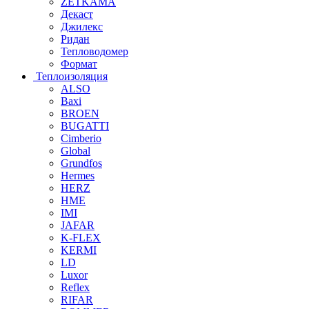
ZETKAMA
Декаст
Джилекс
Ридан
Тепловодомер
Формат
Теплоизоляция
ALSO
Baxi
BROEN
BUGATTI
Cimberio
Global
Grundfos
Hermes
HERZ
HME
IMI
JAFAR
K-FLEX
KERMI
LD
Luxor
Reflex
RIFAR