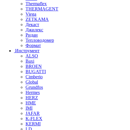
Thermaflex
THERMAGENT
Viega
ZETKAMA
Декаст
Джилекс
Ридан
Тепловодомер
Формат
Инструмент
ALSO
Baxi
BROEN
BUGATTI
Cimberio
Global
Grundfos
Hermes
HERZ
HME
IMI
JAFAR
K-FLEX
KERMI
LD