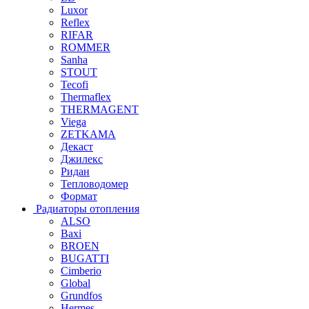
Luxor
Reflex
RIFAR
ROMMER
Sanha
STOUT
Tecofi
Thermaflex
THERMAGENT
Viega
ZETKAMA
Декаст
Джилекс
Ридан
Тепловодомер
Формат
Радиаторы отопления
ALSO
Baxi
BROEN
BUGATTI
Cimberio
Global
Grundfos
Hermes