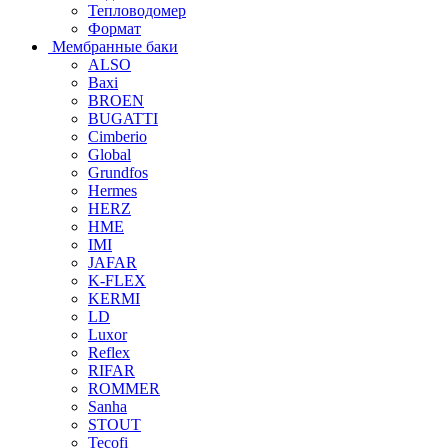
Тепловодомер
Формат
Мембранные баки
ALSO
Baxi
BROEN
BUGATTI
Cimberio
Global
Grundfos
Hermes
HERZ
HME
IMI
JAFAR
K-FLEX
KERMI
LD
Luxor
Reflex
RIFAR
ROMMER
Sanha
STOUT
Tecofi