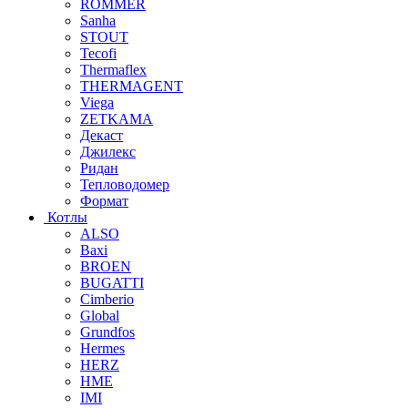
ROMMER
Sanha
STOUT
Tecofi
Thermaflex
THERMAGENT
Viega
ZETKAMA
Декаст
Джилекс
Ридан
Тепловодомер
Формат
Котлы
ALSO
Baxi
BROEN
BUGATTI
Cimberio
Global
Grundfos
Hermes
HERZ
HME
IMI