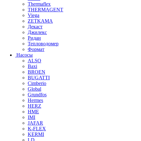
Thermaflex
THERMAGENT
Viega
ZETKAMA
Декаст
Джилекс
Ридан
Тепловодомер
Формат
Насосы
ALSO
Baxi
BROEN
BUGATTI
Cimberio
Global
Grundfos
Hermes
HERZ
HME
IMI
JAFAR
K-FLEX
KERMI
LD