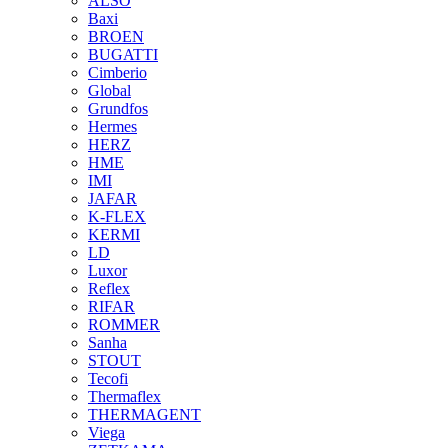
ALSO
Baxi
BROEN
BUGATTI
Cimberio
Global
Grundfos
Hermes
HERZ
HME
IMI
JAFAR
K-FLEX
KERMI
LD
Luxor
Reflex
RIFAR
ROMMER
Sanha
STOUT
Tecofi
Thermaflex
THERMAGENT
Viega