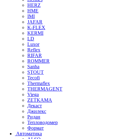
HERZ
HME
IMI
JAFAR
K-FLEX
KERMI
LD
Luxor
Reflex
RIFAR
ROMMER
Sanha
STOUT
Tecofi
Thermaflex
THERMAGENT
Viega
ZETKAMA
Декаст
Джилекс
Ридан
Тепловодомер
Формат
Автоматика