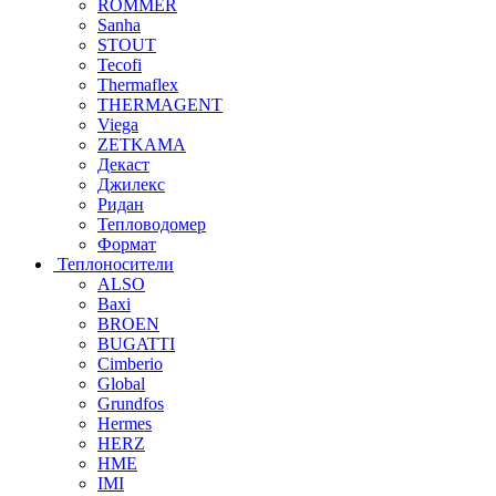
ROMMER
Sanha
STOUT
Tecofi
Thermaflex
THERMAGENT
Viega
ZETKAMA
Декаст
Джилекс
Ридан
Тепловодомер
Формат
Теплоносители
ALSO
Baxi
BROEN
BUGATTI
Cimberio
Global
Grundfos
Hermes
HERZ
HME
IMI