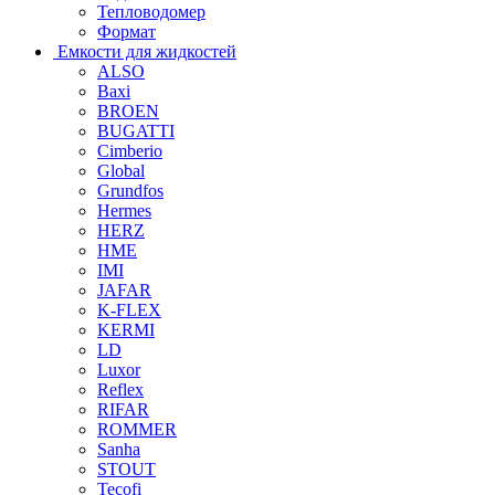
Тепловодомер
Формат
Емкости для жидкостей
ALSO
Baxi
BROEN
BUGATTI
Cimberio
Global
Grundfos
Hermes
HERZ
HME
IMI
JAFAR
K-FLEX
KERMI
LD
Luxor
Reflex
RIFAR
ROMMER
Sanha
STOUT
Tecofi