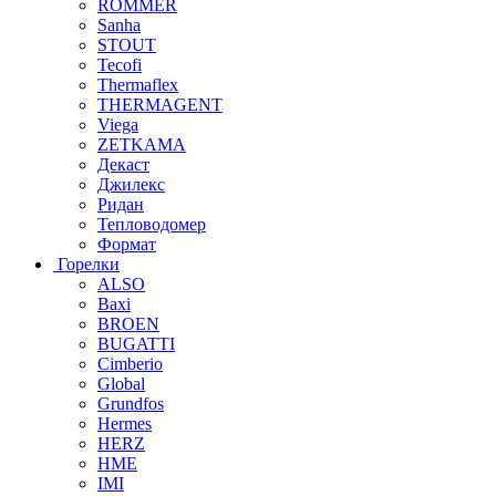
ROMMER
Sanha
STOUT
Tecofi
Thermaflex
THERMAGENT
Viega
ZETKAMA
Декаст
Джилекс
Ридан
Тепловодомер
Формат
Горелки
ALSO
Baxi
BROEN
BUGATTI
Cimberio
Global
Grundfos
Hermes
HERZ
HME
IMI