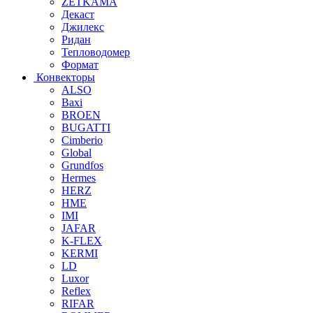
ZETKAMA
Декаст
Джилекс
Ридан
Тепловодомер
Формат
Конвекторы
ALSO
Baxi
BROEN
BUGATTI
Cimberio
Global
Grundfos
Hermes
HERZ
HME
IMI
JAFAR
K-FLEX
KERMI
LD
Luxor
Reflex
RIFAR