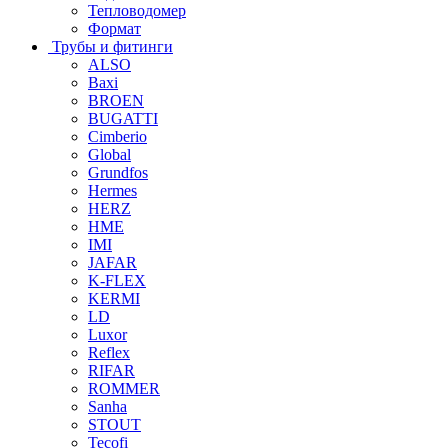
Тепловодомер
Формат
Трубы и фитинги
ALSO
Baxi
BROEN
BUGATTI
Cimberio
Global
Grundfos
Hermes
HERZ
HME
IMI
JAFAR
K-FLEX
KERMI
LD
Luxor
Reflex
RIFAR
ROMMER
Sanha
STOUT
Tecofi