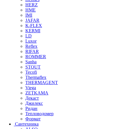
HERZ
HME
IMI
JAFAR
K-FLEX
KERMI
LD
Luxor
Reflex
RIFAR
ROMMER
Sanha
STOUT
Tecofi
Thermaflex
THERMAGENT
Viega
ZETKAMA
Декаст
Джилекс
Ридан
Тепловодомер
Формат
Сантехника