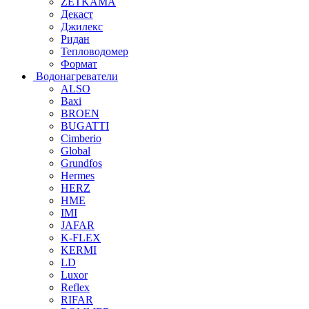
ZETKAMA
Декаст
Джилекс
Ридан
Тепловодомер
Формат
Водонагреватели
ALSO
Baxi
BROEN
BUGATTI
Cimberio
Global
Grundfos
Hermes
HERZ
HME
IMI
JAFAR
K-FLEX
KERMI
LD
Luxor
Reflex
RIFAR