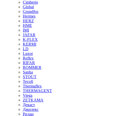
Cimberio
Global
Grundfos
Hermes
HERZ
HME
IMI
JAFAR
K-FLEX
KERMI
LD
Luxor
Reflex
RIFAR
ROMMER
Sanha
STOUT
Tecofi
Thermaflex
THERMAGENT
Viega
ZETKAMA
Декаст
Джилекс
Ридан